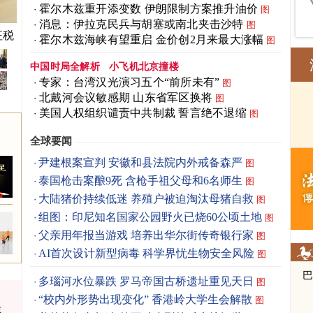
霍尔木兹重开添变数 伊朗限制方案推升油价
图
消息：伊拉克民兵与胡塞或南北夹击沙特
图
征税
霍尔木兹海峡有望重启 金价创2月来最大涨幅
图
中国时局全解析
小飞机北京撞楼
专家：台湾汉光演习五个“前所未有”
图
北戴河会议敏感期 山东省军区换将
图
美国人权组织谴责中共制裁 誓言绝不退缩
图
全球要闻
尹建根案宣判 安徽和县法院内外戒备森严
图
泰国枪击案酿9死 含枪手祖父母和6名师生
图
大陆猪价持续低迷 养殖户被迫淘汰母猪自救
图
组图：印尼知名国家公园野火已烧60公顷土地
图
父亲用年报当游戏 培养出华尔街传奇银行家
图
AI首次设计新型病毒 科学界忧生物安全风险
图
多瑙河水位暴跌 罗马帝国古桥遗址重见天日
图
“校内外形势出现变化” 香港岭大学生会解散
图
戒