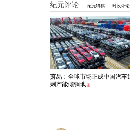
纪元评论
纪元特稿
时政评论
|
萧易：全球市场正成中国汽车
剩产能倾销地
图