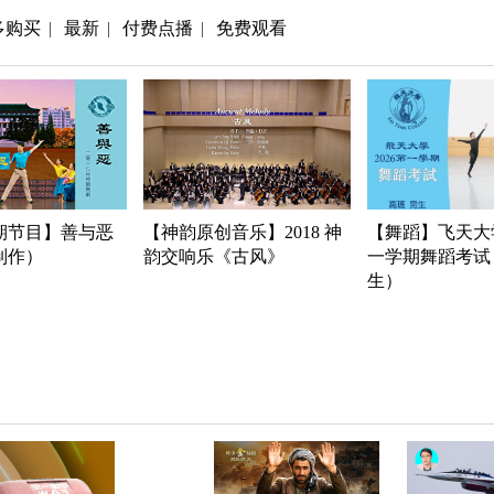
多购买
最新
付费点播
免费观看
|
|
|
期节目】善与恶
【神韵原创音乐】2018 神
【舞蹈】飞天大学
年制作）
韵交响乐《古风》
一学期舞蹈考试
生）