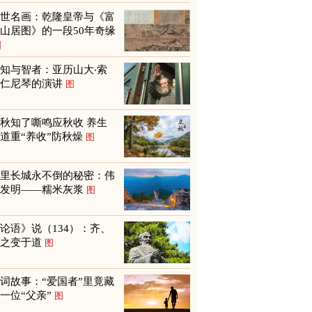
传世名画：乾隆皇帝与《富
山居图》的一段50年奇缘
图
知与智者：亚历山大‧索
尔仁尼琴的演讲
图
秋知了嘶鸣应秋收 养生
道重“养收”防秋燥
图
万里长城永不倒的秘密：伟
大发明——糯米灰浆
图
论语》说（134）：齐、
鲁之变于道
图
词故事：“爱国者”里竟藏
一位“父亲”
图