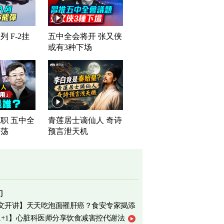
 F-2挂
五中全会将开 张又侠
或有3种下场
职 五中全
青莲居士谪仙人 奇诗
震荡
预言泄天机
门
文开讲】天天吃泡面罹肝癌？食安专家揭添
1+1】心脏科医师分享饮食减害控代谢法
相