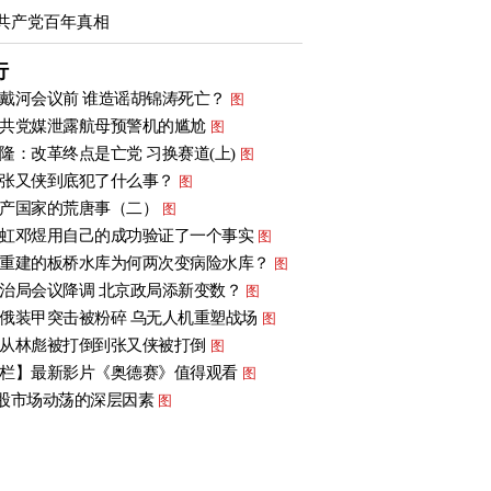
共产党百年真相
行
戴河会议前 谁造谣胡锦涛死亡？
图
共党媒泄露航母预警机的尴尬
图
隆：改革终点是亡党 习换赛道(上)
图
张又侠到底犯了什么事？
图
产国家的荒唐事（二）
图
虹邓煜用自己的成功验证了一个事实
图
重建的板桥水库为何两次变病险水库？
图
治局会议降调 北京政局添新变数？
图
俄装甲突击被粉碎 乌无人机重塑战场
图
从林彪被打倒到张又侠被打倒
图
栏】最新影片《奥德赛》值得观看
图
股市场动荡的深层因素
图