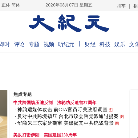
|
正体
简体
2026年08月07日 星期五
捐车
捐
｜
即时
评论
专题
视频
听纪元
财经
科技
娱乐
文
焦点专题
中共跨国镇压遭反制
法轮功反迫害27周年
神韵遭媒体攻击 前CIA官员吁美政府调查
图
反对中共跨境镇压 台北市议会跨党派通过提案
图
华商朱三东案延期审 美媒揭其中共统战背景
图
美以打击伊朗
美国建国250周年