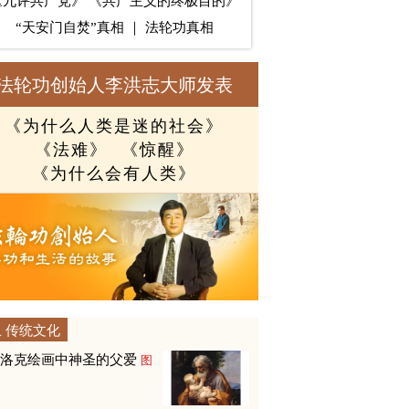
《九评共产党》
《共产主义的终极目的》
“天安门自焚”真相
｜
法轮功真相
法轮功创始人李洪志大师发表
《为什么人类是迷的社会》
《法难》
《惊醒》
《为什么会有人类》
传统文化
巴洛克绘画中神圣的父爱
图