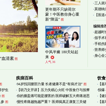
三人就
莫德纳
更年期不只缺荷尔
蒙！中医教你身心重
【医道
新“降温”
图
图
编辑推
超越时
假手术
手机伤
营养师
中风半瘫 180天站起
身心全
实践
图
来
”血清素
图
人气 36
疾病百科
饮食
94岁找回腰部力量 长者健康不是“有病才治”
【嘉
图
图
养护生
【胡乃文开讲】压力失眠心火旺 中医食疗与按摩
惊爆
烟清
号
你的膝盖痛可能是腰害的 医师破解五大疼痛迷思
【健
图
自救
图
人参
慢性疼痛越拖越严重？ 医师揭真正康复三关键
【嘉
图
管伤