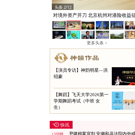
头条 2/12
对境外资产开刀 北京杭州对港险收益
20%
更多头条 >
【演员专访】神韵明星—洪
绍豪
【舞蹈】飞天大学2026第一
学期舞蹈考试（中班 女
生）
快讯
尹建根案宣判 安徽和县法院内外
3分钟