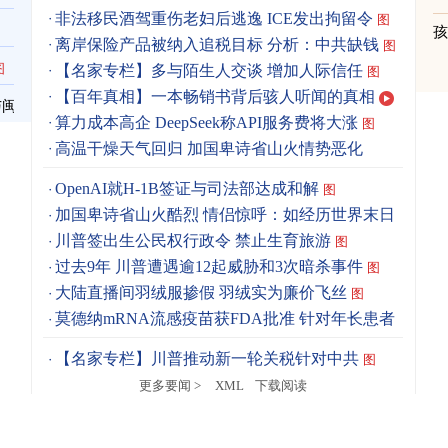
非法移民酒驾重伤老妇后逃逸 ICE发出拘留令
图
离岸保险产品被纳入追税目标 分析：中共缺钱
图
图
【名家专栏】多与陌生人交谈 增加人际信任
图
【百年真相】一本畅销书背后骇人听闻的真相
与闽
算力成本高企 DeepSeek称API服务费将大涨
图
高温干燥天气回归 加国卑诗省山火情势恶化
OpenAI就H-1B签证与司法部达成和解
图
加国卑诗省山火酷烈 情侣惊呼：如经历世界末日
图
川普签出生公民权行政令 禁止生育旅游
图
过去9年 川普遭遇逾12起威胁和3次暗杀事件
图
大陆直播间羽绒服掺假 羽绒实为廉价飞丝
图
莫德纳mRNA流感疫苗获FDA批准 针对年长患者
图
【名家专栏】川普推动新一轮关税针对中共
图
更多要闻 >
XML
下载阅读