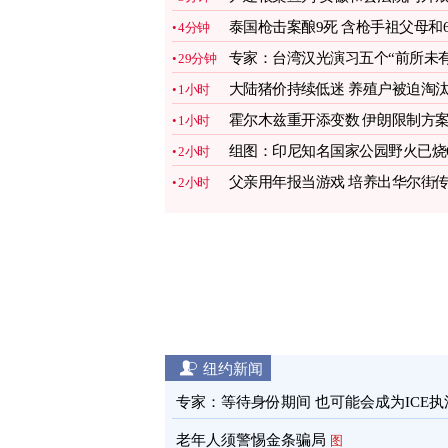
备森严
图
泰国枪击案酿9死 含枪手祖父母和
4分钟
名师生
图
专家：台湾汉光演习五个“前所未有
29分钟
图
大陆猪价持续低迷 养殖户被迫淘
1小时
母猪自救
图
霍尔木兹重开添变数 伊朗限制方
1小时
推升油价
图
组图：印尼知名国家公园野火已烧6
2小时
公顷土地
图
父亲用年报当游戏 培养出华尔街
2小时
奇银行家
图
纽约新闻
专家：等待身份期间 也可能会成为ICE执
目标
图
老年人须警惕金条骗局
图