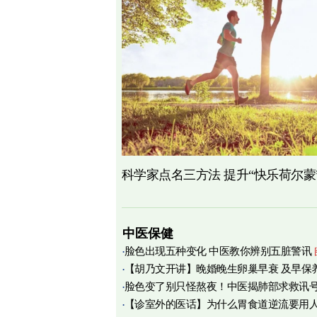
科学家点名三方法 提升“快乐荷尔蒙
中医保健
脸色出现五种变化 中医教你辨别五脏警讯
【胡乃文开讲】晚婚晚生卵巢早衰 及早保
脸色变了别只怪熬夜！中医揭肺部求救讯
育
【诊室外的医话】为什么胃食道逆流要用