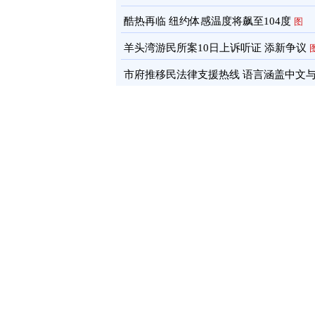
酷热再临 纽约体感温度将飙至104度
图
羊头湾游民所案10日上诉听证 添新争议
市府推移民法律支援热线 语言涵盖中文
南语
图