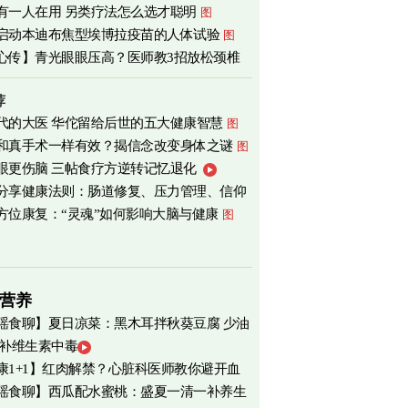
有一人在用 另类疗法怎么选才聪明
图
启动本迪布焦型埃博拉疫苗的人体试验
图
心传】青光眼眼压高？医师教3招放松颈椎
荐
代的大医 华佗留给后世的五大健康智慧
图
和真手术一样有效？揭信念改变身体之谜
图
眼更伤脑 三帖食疗方逆转记忆退化
分享健康法则：肠道修复、压力管理、信仰
方位康复：“灵魂”如何影响大脑与健康
图
营养
瑶食聊】夏日凉菜：黑木耳拌秋葵豆腐 少油
 补维生素中毒
爽养心
图
康1+1】红肉解禁？心脏科医师教你避开血
瑶食聊】西瓜配水蜜桃：盛夏一清一补养生
害