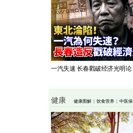
一汽失速 长春戳破经济光明论
健康
健康图解
饮食营养
中医保
|
|