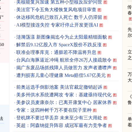
美核能复兴加速 第五种小型核反应炉问世
图
6
美法官下令五角大楼恢复风电项目审查
图
春
”
休达移民危机已致百人死亡 数千人仍滞留
图
AI模型接连失控 专家吁停止开发更强AI
图
汰
先
案
涟漪荡漾 新图像揭迄今为止太阳最精细面貌
图
解禁后9.12亿股入市 SpaceX股价不跌反涨
0
图
立
联准会理事库克：通膨若不降温将升息
图
传
之
台风白海豚逼近冲绳 航班全停26万人接疏散令
图
揭广东废品场抓残障人员做苦力 发声者遭噤声
图
遭判损害儿童心理健康 Meta赔偿5.67亿美元
图
前奥运选手倒影池案 美法官裁定撤销起诉
图
美多州供水系统遭网攻 专家：基建亟待现代化
图
《
美参议员麦康奈尔：已离开康复中心 居家休养
图
专家：这四种树千万不要在院子里种
图
登机牌不要过早丢弃 未来至少有三大用处
图
法
单
着
英超：阿森纳提升阵容 成冠军最有力竞争者
图