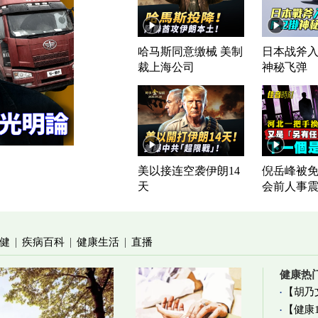
哈马斯同意缴械 美制
日本战斧入列
裁上海公司
神秘飞弹
美以接连空袭伊朗14
倪岳峰被免
天
会前人事
健
疾病百科
健康生活
直播
|
|
|
健康热
【胡乃
【健康
加物真