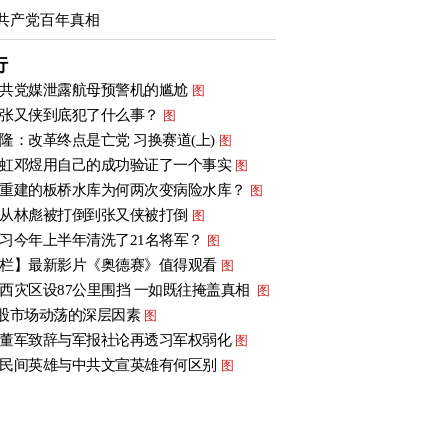
共产党百年真相
行
共党媒泄露航母预警机的尴尬
图
张又侠到底犯了什么事？
图
隆：改革终点是亡党 习换赛道(上)
图
虹邓煜用自己的成功验证了一个事实
图
重建的板桥水库为何两次变病险水库？
图
从林彪被打倒到张又侠被打倒
图
习今年上半年清洗了21名将军？
图
栏】最新影片《奥德赛》值得观看
图
西灾区设87公里围挡 一如既往掩盖真相
图
股市场动荡的深层因素
图
董军致辞与军报社论再透习军权弱化
图
民间英雄与中共文宣英雄有何区别
图