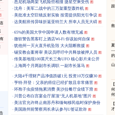
悉尼机场两架飞机险些相撞 捷星空乘受伤
图
跟
点
沈舟：美军二战中的三万架重型轰炸机
图
美批准太空巨镜反射实验 按需提供阳光引争议
图
图
达美航班传异味折返亚特兰大 所幸人员无大碍
图
连
成
65%的美国大学中国申请人数有增无减
图
微软警告黑客盯上酒店Wi-Fi 你该如何自保
资有
图
犹他州一灭火直升机坠毁 大火阻断救援
图
结
锡安教会案将审 美议员呼吁中共释放被押人员
图
传美基地现100英尺长三角UFO 核心影片未公开
图
上海两个月两副市长调职 一副市长落马
图
大陆4千理财产品净值跌破1元 投资10万仅赚30
图
亨特‧拜登：父亲的癌症已经扩散且非常痛苦
图
环孢子虫疫情拖累消费 美沙拉餐厅业绩下滑
何
图
何
川普公布白宫宴会厅屋顶“无人机基地”图片
图
美法官允许终止南苏丹和缅甸移民临时保护身份
图
美国路州前警察局长承认参与U签证欺诈
图
击