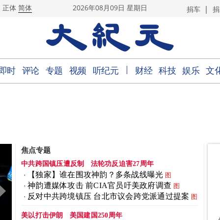
|
正体
简体
2026年08月09日 星期日
捐车
捐
｜
即时
评论
专题
视频
听纪元
财经
科技
娱乐
文
焦点专题
中共跨国镇压遭反制
法轮功反迫害27周年
【独家】谁在围攻神韵？多条战线曝光
图
神韵遭媒体攻击 前CIA官员吁美政府调查
图
反对中共跨境镇压 台北市议会跨党派通过提案
图
美以打击伊朗
美国建国250周年