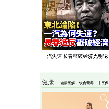
一汽失速 长春戳破经济光明论
健康
健康图解
饮食营养
中医保
|
|