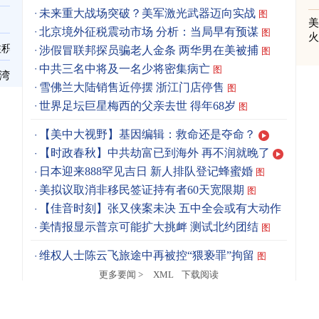
未来重大战场突破？美军激光武器迈向实战
图
北京境外征税震动市场 分析：当局早有预谋
图
住积
涉假冒联邦探员骗老人金条 两华男在美被捕
图
中共三名中将及一名少将密集病亡
图
台湾
雪佛兰大陆销售近停摆 浙江门店停售
图
世界足坛巨星梅西的父亲去世 得年68岁
图
【美中大视野】基因编辑：救命还是夺命？
【时政春秋】中共劫富已到海外 再不润就晚了
日本迎来888罕见吉日 新人排队登记蜂蜜婚
图
美拟议取消非移民签证持有者60天宽限期
图
【佳音时刻】张又侠案未决 五中全会或有大动作
美情报显示普京可能扩大挑衅 测试北约团结
图
维权人士陈云飞旅途中再被控“猥亵罪”拘留
图
更多要闻 >
XML
下载阅读