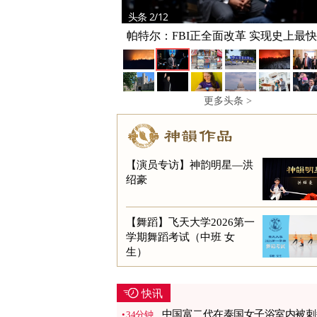
头条 2/12
帕特尔：FBI正全面改革 实现史上最
型
更多头条 >
【演员专访】神韵明星—洪
绍豪
【舞蹈】飞天大学2026第一
学期舞蹈考试（中班 女
生）
快讯
中国富二代在泰国女子浴室内被刺
34分钟