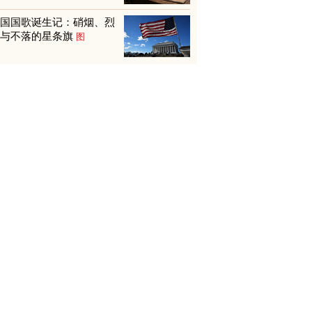
美国国歌诞生记：硝烟、烈
火与不落的星条旗
图