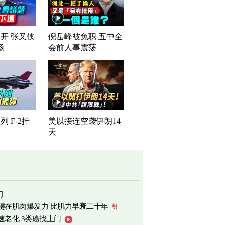
开 张又侠
倪岳峰被免职 五中全
场
会前人事震荡
 F-2挂
美以接连空袭伊朗14
天
门
键在肌肉爆发力 比肌力早衰二十年
图
速老化 3类癌找上门