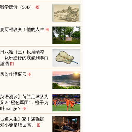
我学唐诗（58B）
图
救妻历程改变了他的人生
图
夏日八雅（三）执扇纳凉
——从班婕妤的哀怨到李白
的潇洒
图
山风吹作满窗云
图
【英语漫谈】荷兰足球队为
又叫“橙色军团”，橙子为
叫orange？
图
【古道人生】家中遇强盗
才知小妾是绝世高手
图