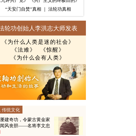
《九评共产党》
《共产主义的终极目的》
“天安门自焚”真相
｜
法轮功真相
法轮功创始人李洪志大师发表
《为什么人类是迷的社会》
《法难》
《惊醒》
《为什么会有人类》
传统文化
他屡建奇功，令蒙古黄金家
族闻风丧胆——名将李文忠
图