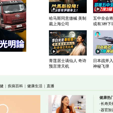
哈马斯同意缴械 美制
五中全会将
裁上海公司
或有3种下
青莲居士谪仙人 奇诗
日本战斧入列
预言泄天机
神秘飞弹
健
疾病百科
健康生活
直播
|
|
|
健康热
长寿关
器官加