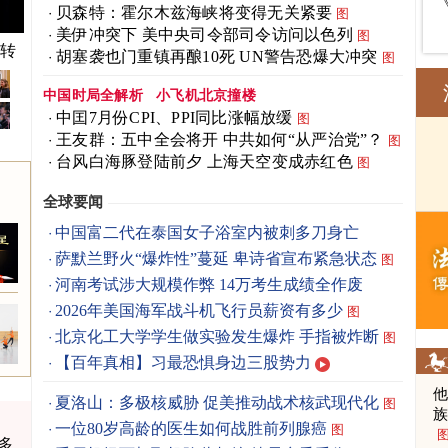
贝森特：霍尔木兹海峡将变得无关紧要
图
美伊冲突下 美中央司令部司令访问以色列
图
快转
胡塞袭也门重镇再酿10死 UN警告恐爆大冲突
图
中国时局全解析
小飞机北京撞楼
中囯7月份CPI、PPI同比涨幅放缓
图
王友群：五中全会将开 中共如何“从严治党”？
图
台风白海豚登陆前夕 上海天空变成赤红色
图
全球要闻
中国富二代在泰国女子浴室内被刺多刀身亡
萨默兰野火“爆炸性”蔓延 卑诗省宣布紧急状态
图
河南考试涉大规模作弊 14万考生成绩全作废
2026年美国海军战斗机飞行员薪资有多少
图
北京化工大学学生做实验发生爆炸 手指被炸断
图
【百年真相】习最恐惧身边三股势力
夏洛山：多极核威胁 促美推动战术核武现代化
图
一位80岁高龄的医生如何战胜前列腺癌
图
多