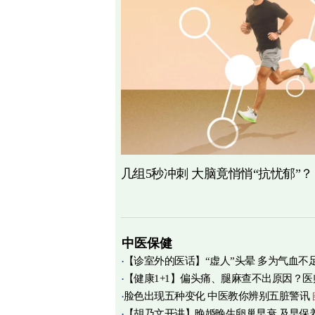
几组5秒冲刺 大脑竟悄悄“抗忧郁”？
中医保健
【诊室外的医话】“虚人”头晕 多为气血不
【健康1+1】偏头痛、腿麻查不出原因？医
脸色出现五种变化 中医教你辨别五脏警讯
痛源竟在肌筋膜
图
【胡乃文开讲】晚婚晚生卵巢早衰 及早保