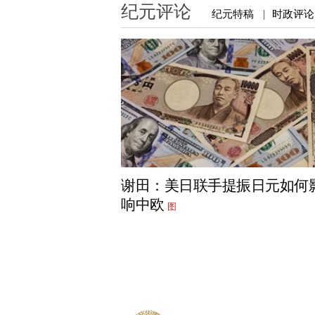
纪元评论
纪元特稿
时政评论
|
谢田：美日联手提振日元如何
响中欧
图