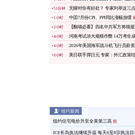
刀身亡
无聊对你有好处？ 专家列举这三
51分钟
图
中囯7月份CPI、PPI同比涨幅放缓
1小时
【翻墙必看】四名中共军方将领接
2小时
病亡
图
河南考试涉大规模作弊 14万考生
4小时
绩全作废
2026年美国海军战斗机飞行员薪
4小时
多少
图
美日联手撑日元 专家：外汇政策
6小时
合地缘政治
图
纽约新闻
纽约住宅电价升至全美第三高
图
ICE长岛执法继续升温 每天6至8宗执法目