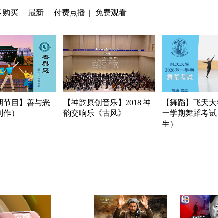
多购买
最新
付费点播
免费观看
|
|
|
期节目】善与恶
【神韵原创音乐】2018 神
【舞蹈】飞天大学
年制作）
韵交响乐《古风》
一学期舞蹈考试
生）