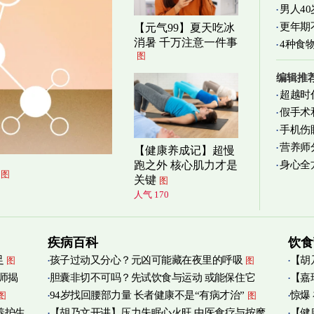
男人4
更年期
【元气99】夏天吃冰
消暑 千万注意一件事
4种食
图
编辑推
超越时
假手术
手机伤
营养师
【健康养成记】超慢
身心全
跑之外 核心肌力才是
实践
图
图
关键
图
人气 170
疾病百科
饮食
足
孩子过动又分心？元凶可能藏在夜里的呼吸
【胡
图
图
师揭
胆囊非切不可吗？先试饮食与运动 或能保住它
【嘉
添加
图
94岁找回腰部力量 长者健康不是“有病才治”
惊爆
图
图
烟清
养护生
【胡乃文开讲】压力失眠心火旺 中医食疗与按摩
【健