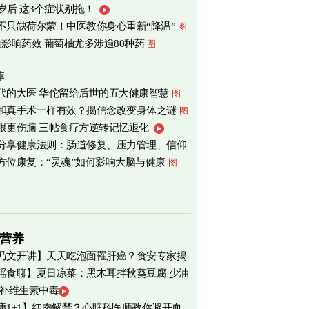
0岁后 这3个症状别拖！
不只缺荷尔蒙！中医教你身心重新“降温”
图
物影响药效 葡萄柚尤多涉逾80种药
图
荐
代的大医 华佗留给后世的五大健康智慧
图
和真手术一样有效？揭信念改变身体之谜
图
眼更伤脑 三帖食疗方逆转记忆退化
分享健康法则：肠道修复、压力管理、信仰
方位康复：“灵魂”如何影响大脑与健康
图
营养
乃文开讲】天天吃泡面罹肝癌？食安专家揭
瑶食聊】夏日凉菜：黑木耳拌秋葵豆腐 少油
物真相
 补维生素中毒
爽养心
图
康1+1】红肉解禁？心脏科医师教你避开血