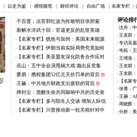
以史为鉴
感悟随笔
财经评论
自由广场
名家专栏
|
|
|
|
|
|
评论排
千百度：法官郭红波为何敢明目张胆索
贿？
沈舟：中
新解水浒武十回：官逼吏反的乱世英雄
王友群：
（4）
图
【名家专栏】犹他与加州：美国未来能源
专访吴嘉
之争
图
【名家专栏】伊朗当前实际局势究竟如何
韦拓：王
图
【名家专栏】美亚盟友深化防务合作应对
王维洛：
中共
图
岳山：五中全会演甩锅大戏 抛出反党集
王友群：
团？
王友群：
萧易：携程集团52亿元天价罚单的背后
图
影
【名家专
王赫：中共地方财政支出疲软的背后
图
张菁：广
掸封尘：觉醒生命共同敲响中共的历史丧
王赫：A
钟
图
【名家专栏】多与陌生人交谈 增加人际信
周晓辉：
任
图
【名家专栏】川普推动新一轮关税针对中
分析：美
共
图