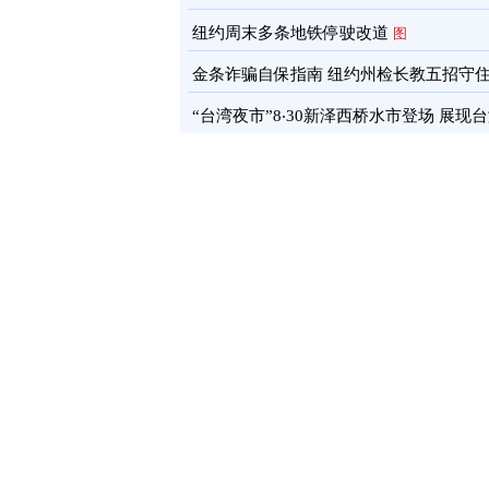
通报
图
纽约周末多条地铁停驶改道
图
金条诈骗自保指南 纽约州检长教五招守
蓄
图
“台湾夜市”8‧30新泽西桥水市登场 展现
文化软实力
图