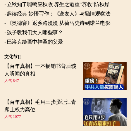
立秋知了嘶鸣应秋收 养生之道重“养收”防秋燥
趣读经典 妙悟写作：《送友人》与融情观察法
《奥德赛》返乡路漫漫 从荷马史诗到诺兰电影
孩子教我们大人哪些事？
巴洛克绘画中神圣的父爱
文化节目
【百年真相】一本畅销书背后骇
人听闻的真相
人气 847
【百年真相】毛用三步骤让江青
爬上权力高位
人气 1077