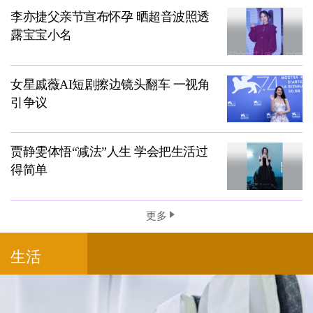
李亦捷父亲节宣布怀孕 晒超音波照透
露宝宝小名
女星戚薇AI短剧擦边镜头翻车 一视角
引争议
贾静雯体悟“减法”人生 学会把生活过
得简单
更多
生活