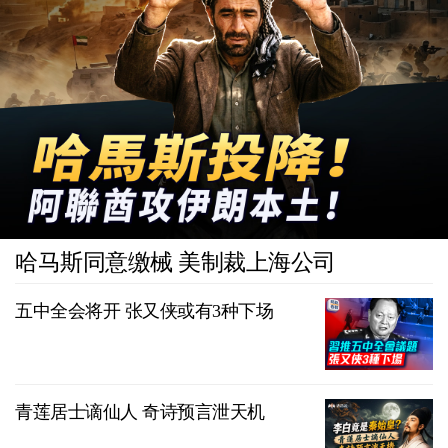
哈马斯同意缴械 美制裁上海公司
五中全会将开 张又侠或有3种下场
青莲居士谪仙人 奇诗预言泄天机