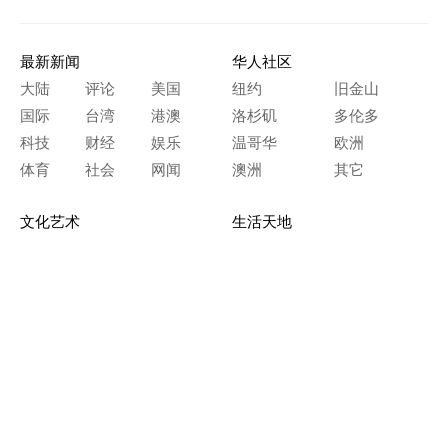
最新新闻
华人社区
大陆
评论
美国
纽约
旧金山
国际
台湾
港澳
洛杉矶
多伦多
科技
财经
娱乐
温哥华
欧洲
体育
社会
网闻
澳洲
其它
文化艺术
生活天地
神传文化
生命探索
房产天地
留学移民
人生感悟
文学世界
医疗保健
生活时尚
史海钩沉
人物春秋
纵横职场
美食天地
教育园地
典故传奇
旅游休闲
艺术长河
本网站图文内容归大纪元所有，