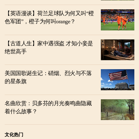
【英语漫谈】荷兰足球队为何又叫“橙
色军团”，橙子为何叫orange？
【古道人生】家中遇强盗 才知小妾是
绝世高手
美国国歌诞生记：硝烟、烈火与不落
的星条旗
名曲欣赏：贝多芬的月光奏鸣曲隐藏
着什么故事？
文化热门