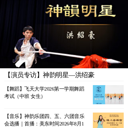
【演员专访】神韵明星—洪绍豪
【舞蹈】飞天大学2026第一学期舞蹈
考试（中班 女生）
【音乐】神韵乐团四、五、六团音乐
会选播｜首播：美东时间2026年8月1