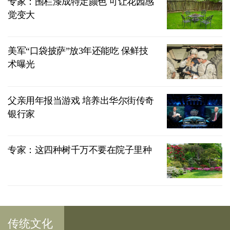
专家：围栏漆成特定颜色 可让花园感
觉变大
美军“口袋披萨”放3年还能吃 保鲜技
术曝光
父亲用年报当游戏 培养出华尔街传奇
银行家
专家：这四种树千万不要在院子里种
传统文化