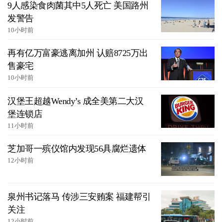
9人感染食肉菌其中5人死亡 美国路州
发警告
10小时前
再有亿万富豪逃离加州 认赔8725万出
售豪宅
10小时前
汉堡王超越Wendy’s 成全美第二大汉
堡连锁店
11小时前
芝加哥一殡仪馆内发现56具腐烂遗体
12小时前
泉州书记落马 传涉三安贿案 福建帮引
关注
12小时前