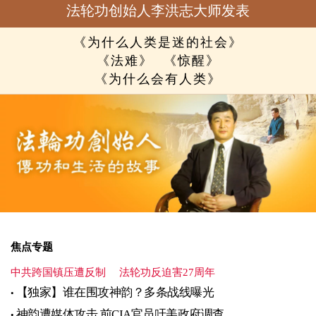
法轮功创始人李洪志大师发表
《为什么人类是迷的社会》
《法难》
《惊醒》
《为什么会有人类》
焦点专题
中共跨国镇压遭反制
法轮功反迫害27周年
【独家】谁在围攻神韵？多条战线曝光
神韵遭媒体攻击 前CIA官员吁美政府调查