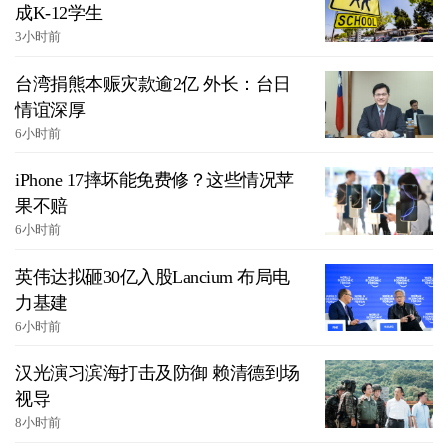
成K-12学生
3小时前
台湾捐熊本赈灾款逾2亿 外长：台日
情谊深厚
6小时前
iPhone 17摔坏能免费修？这些情况苹
果不赔
6小时前
英伟达拟砸30亿入股Lancium 布局电
力基建
6小时前
汉光演习滨海打击及防御 赖清德到场
视导
8小时前