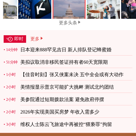
更多头条
即时
更多
日本迎来888罕见吉日 新人排队登记蜂蜜婚
14分钟
美拟议取消非移民签证持有者60天宽限期
51分钟
【佳音时刻】张又侠案未决 五中全会或有大动作
1小时
美情报显示普京可能扩大挑衅 测试北约团结
2小时
美参院通过短期拨款法案 避免政府停摆
2小时
2026年实现美国买房梦 年收入需多少
2小时
维权人士陈云飞旅途中再被控“猥亵罪”拘留
3小时