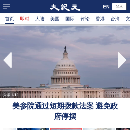
大
EN
登入
首页
即时
大陆
美国
国际
评论
香港
台湾
纪
元
新
闻
网
头条 1/12
美参院通过短期拨款法案 避免政
府停摆