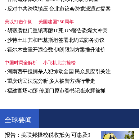
反对中共跨境镇压 台北市议会跨党派通过提案
美以打击伊朗
美国建国250周年
胡塞袭也门重镇再酿10死 UN警告恐爆大冲突
沙特土耳其和巴基斯坦签署北约式防务协议
霍尔木兹重开添变数 伊朗限制方案推升油价
中国时局全解析
小飞机北京撞楼
河南西平搜捕杀人犯惊动全国 民众反应引关注
重庆访民法院旁听 多人被警方强行带走
福建官场动荡 传厦门原市委书记崔永辉被抓
全球要闻
报告：美联邦择校税收抵免 可惠及9