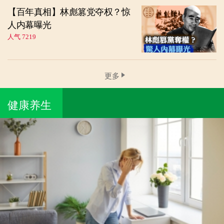
【百年真相】林彪篡党夺权？惊
人内幕曝光
人气 7219
更多
健康养生