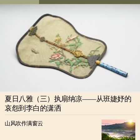
夏日八雅（三）执扇纳凉——从班婕妤的
哀怨到李白的潇洒
山风吹作满窗云