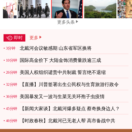
更多头条
即时
更多
北戴河会议敏感期 山东省军区换将
3分钟
国际高金价下 大陆金饰消费量跌逾三成
10分钟
美国人权组织谴责中共制裁 誓言绝不退缩
26分钟
【直播】川普签署出生公民权与生育旅游行政令
32分钟
美国暴发又一波与生菜无关环孢子虫疫情
36分钟
【新闻大家谈】北戴河爆多疑点 蔡奇换身边人？
45分钟
【时政春秋】北戴河已无老人帮 高市备战中共
46分钟