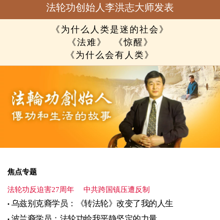
法轮功创始人李洪志大师发表
《为什么人类是迷的社会》
《法难》
《惊醒》
《为什么会有人类》
焦点专题
法轮功反迫害27周年
中共跨国镇压遭反制
乌兹别克裔学员：《转法轮》改变了我的人生
波兰裔学员：法轮功给我平静坚定的力量