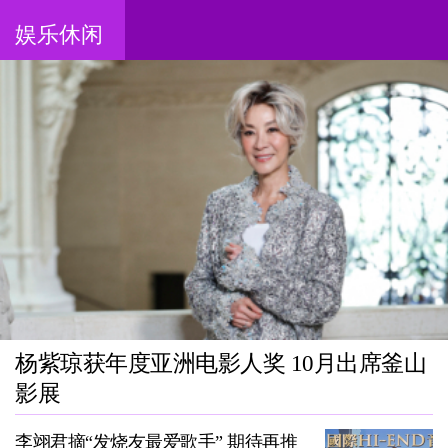
娱乐休闲
杨紫琼获年度亚洲电影人奖 10月出席釜山
影展
李翊君摘“发烧友最爱歌手” 期待再推