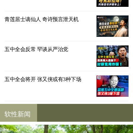
青莲居士谪仙人 奇诗预言泄天机
五中全会反常 罕谈从严治党
五中全会将开 张又侠或有3种下场
软性新闻