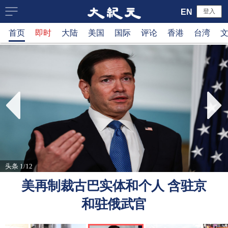
大
EN
登入
首页
即时
大陆
美国
国际
评论
香港
台湾
纪
元
新
闻
网
头条 1/12
美再制裁古巴实体和个人 含驻京
和驻俄武官