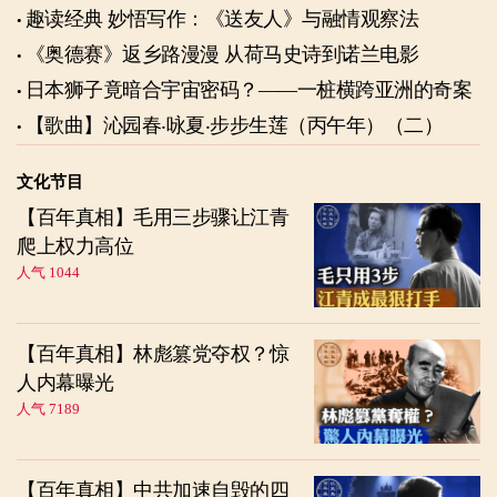
趣读经典 妙悟写作：《送友人》与融情观察法
《奥德赛》返乡路漫漫 从荷马史诗到诺兰电影
日本狮子竟暗合宇宙密码？——一桩横跨亚洲的奇案
【歌曲】沁园春‧咏夏‧步步生莲（丙午年）（二）
文化节目
【百年真相】毛用三步骤让江青
爬上权力高位
人气 1044
【百年真相】林彪篡党夺权？惊
人内幕曝光
人气 7189
【百年真相】中共加速自毁的四