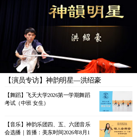
【演员专访】神韵明星—洪绍豪
【舞蹈】飞天大学2026第一学期舞蹈
考试（中班 女生）
【音乐】神韵乐团四、五、六团音乐
会选播｜首播：美东时间2026年8月1