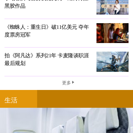
黑胶作品
《蜘蛛人：重生日》破11亿美元 夺年
度票房冠军
拍《阿凡达》系列21年 卡麦隆谈职涯
最后规划
更多
生活