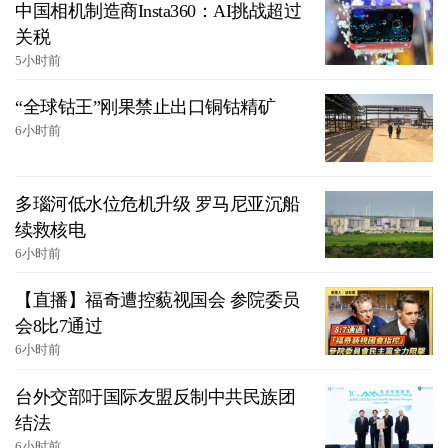
中国相机制造商Insta360：AI挑战超过
关税
5小时前
“全球钴王”刚果禁止出口铜钴精矿
6小时前
多瑙河低水位危机升级 罗马尼亚沉船
续救核电
6小时前
【直播】福奇遭控藐视国会 参院委员
会8比7通过
6小时前
台外交部吁国际友盟反制中共民族团
结法
6小时前