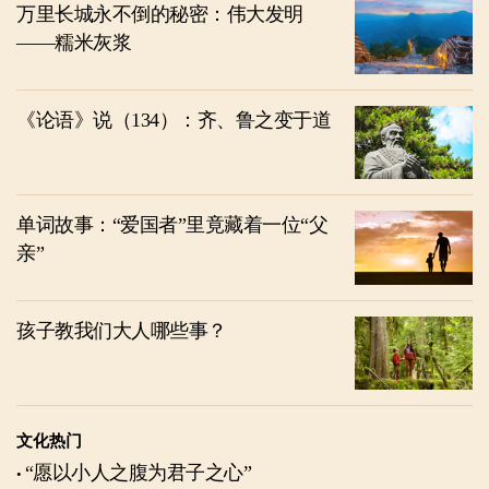
万里长城永不倒的秘密：伟大发明
——糯米灰浆
《论语》说（134）：齐、鲁之变于道
单词故事：“爱国者”里竟藏着一位“父
亲”
孩子教我们大人哪些事？
文化热门
“愿以小人之腹为君子之心”