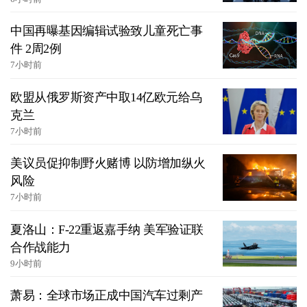
中国再曝基因编辑试验致儿童死亡事
件 2周2例
7小时前
欧盟从俄罗斯资产中取14亿欧元给乌
克兰
7小时前
美议员促抑制野火赌博 以防增加纵火
风险
7小时前
夏洛山：F-22重返嘉手纳 美军验证联
合作战能力
9小时前
萧易：全球市场正成中国汽车过剩产