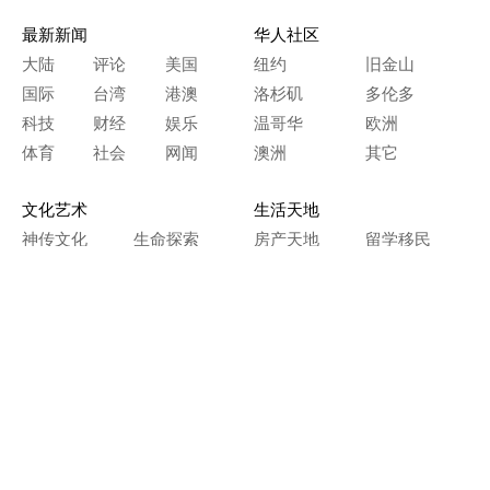
最新新闻
华人社区
大陆
评论
美国
纽约
旧金山
国际
台湾
港澳
洛杉矶
多伦多
科技
财经
娱乐
温哥华
欧洲
体育
社会
网闻
澳洲
其它
文化艺术
生活天地
神传文化
生命探索
房产天地
留学移民
人生感悟
文学世界
医疗保健
生活时尚
史海钩沉
人物春秋
纵横职场
美食天地
教育园地
典故传奇
旅游休闲
艺术长河
本网站图文内容归大纪元所有，
任何单位及个人未经许可，不得擅自转载使用。