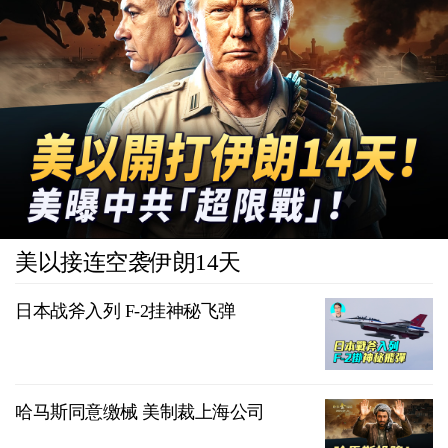
美以接连空袭伊朗14天
日本战斧入列 F-2挂神秘飞弹
哈马斯同意缴械 美制裁上海公司