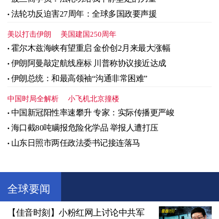
法轮功反迫害27周年：全球多国政要声援
美以打击伊朗
美国建国250周年
霍尔木兹海峡有望重启 金价创2月来最大涨幅
伊朗阿曼敲定航线座标 川普称协议接近达成
伊朗总统：和最高领袖“沟通非常困难”
中国时局全解析
小飞机北京撞楼
中国新冠阳性率速攀升 专家：实际传播更严峻
海口截80吨瞒报危险化学品 举报人遭打压
山东日照市两任政法委书记接连落马
全球要闻
【佳音时刻】小粉红网上讨论中共军