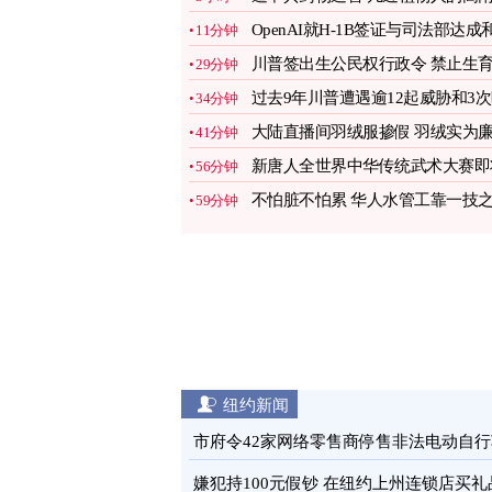
民离世
图
OpenAI就H-1B签证与司法部达成
11分钟
解
图
川普签出生公民权行政令 禁止生
29分钟
旅游
图
过去9年川普遭遇逾12起威胁和3
34分钟
杀事件
图
大陆直播间羽绒服掺假 羽绒实为
41分钟
价飞丝
图
新唐人全世界中华传统武术大赛即
56分钟
登场
图
不怕脏不怕累 华人水管工靠一技
59分钟
长翻转人生
图
纽约新闻
市府令42家网络零售商停售非法电动自行
图
嫌犯持100元假钞 在纽约上州连锁店买礼