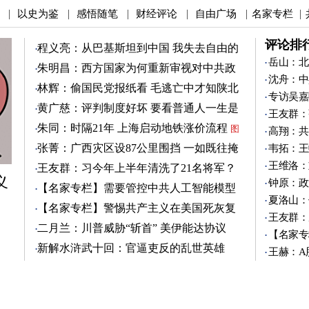
以史为鉴
感悟随笔
财经评论
自由广场
名家专栏
|
|
|
|
|
|
评论排
程义亮：从巴基斯坦到中国 我失去自由的
两年
岳山：北
朱明昌：西方国家为何重新审视对中共政
沈舟：中
策？
图
林辉：偷国民党报纸看 毛逃亡中才知陕北
专访吴嘉
有刘志丹
图
黄广慈：评判制度好坏 要看普通人一生是
王友群：
否安稳
图
朱同：时隔21年 上海启动地铁涨价流程
图
高翔：共
张菁：广西灾区设87公里围挡 一如既往掩
韦拓：王
盖真相
图
王维洛：
王友群：习今年上半年清洗了21名将军？
义
图
钟原：政
【名家专栏】需要管控中共人工智能模型
夏洛山：
图
【名家专栏】警惕共产主义在美国死灰复
王友群：
燃
图
二月兰：川普威胁“斩首” 美伊能达协议
【名家专
吗？
图
新解水浒武十回：官逼吏反的乱世英雄
王赫：A
（3）
图