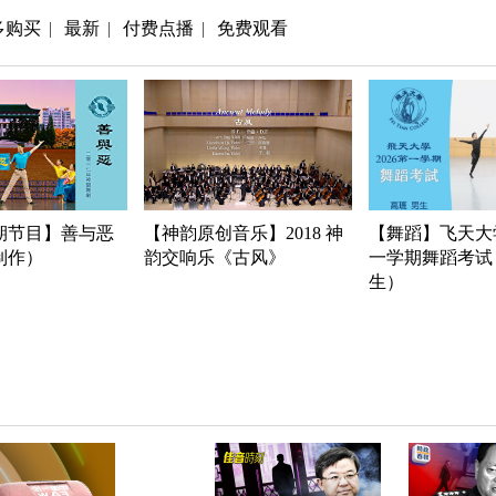
多购买
最新
付费点播
免费观看
|
|
|
期节目】善与恶
【神韵原创音乐】2018 神
【舞蹈】飞天大学
年制作）
韵交响乐《古风》
一学期舞蹈考试
生）