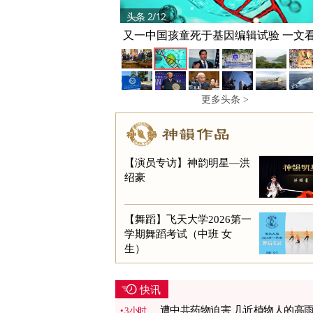
头条 2/12
又一中国孩童死于基因编辑试验 一文
更多头条 >
【演员专访】神韵明星—洪
绍豪
【舞蹈】飞天大学2026第一
学期舞蹈考试（中班 女
生）
快讯
遭中共药物迫害 几近植物人的高
3小时