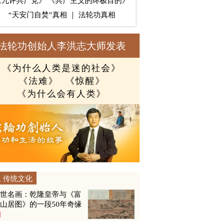
《九评共产党》
《共产主义的终极目的》
“天安门自焚”真相
｜
法轮功真相
法轮功创始人李洪志大师发表
《为什么人类是迷的社会》
《法难》
《惊醒》
《为什么会有人类》
传统文化
传世名画：乾隆皇帝与《富
山居图》的一段50年奇缘
图