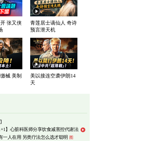
开 张又侠
青莲居士谪仙人 奇诗
场
预言泄天机
缴械 美制
美以接连空袭伊朗14
司
天
门
1+1】心脏科医师分享饮食减害控代谢法
有一人在用 另类疗法怎么选才聪明
图