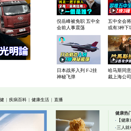
倪岳峰被免职 五中全
五中全会将
会前人事震荡
或有3种下
日本战斧入列 F-2挂
哈马斯同意
神秘飞弹
裁上海公
健
疾病百科
健康生活
直播
|
|
|
健康热
【健康
三人就