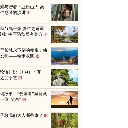
知与智者：亚历山大‧索
尔仁尼琴的演讲
图
秋节气干燥 养生之道重
养收”中医防秋燥有良方
图
万里长城永不倒的秘密：伟
大发明——糯米灰浆
图
论语》说（134）：齐、
鲁之变于道
图
词故事：“爱国者”里竟藏
一位“父亲”
图
孩子教我们大人哪些事？
图