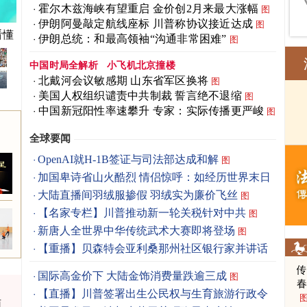
霍尔木兹海峡有望重启 金价创2月来最大涨幅
图
伊朗阿曼敲定航线座标 川普称协议接近达成
图
看懂
伊朗总统：和最高领袖“沟通非常困难”
图
中国时局全解析
小飞机北京撞楼
北戴河会议敏感期 山东省军区换将
图
美国人权组织谴责中共制裁 誓言绝不退缩
图
中国新冠阳性率速攀升 专家：实际传播更严峻
图
全球要闻
OpenAI就H-1B签证与司法部达成和解
图
加国卑诗省山火酷烈 情侣惊呼：如经历世界末日
图
大陆直播间羽绒服掺假 羽绒实为廉价飞丝
图
【名家专栏】川普推动新一轮关税针对中共
图
新唐人全世界中华传统武术大赛即将登场
图
【重播】贝森特会亚利桑那州社区银行家并讲话
国际高金价下 大陆金饰消费量跌逾三成
图
春
【直播】川普签署出生公民权与生育旅游行政令
雨