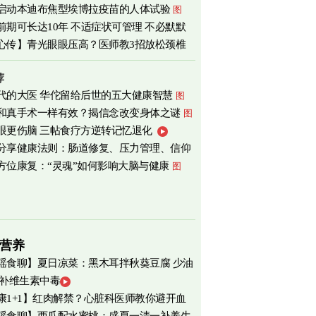
启动本迪布焦型埃博拉疫苗的人体试验
图
前期可长达10年 不适症状可管理 不必默默
心传】青光眼眼压高？医师教3招放松颈椎
荐
代的大医 华佗留给后世的五大健康智慧
图
和真手术一样有效？揭信念改变身体之谜
图
眼更伤脑 三帖食疗方逆转记忆退化
分享健康法则：肠道修复、压力管理、信仰
方位康复：“灵魂”如何影响大脑与健康
图
营养
瑶食聊】夏日凉菜：黑木耳拌秋葵豆腐 少油
 补维生素中毒
爽养心
图
康1+1】红肉解禁？心脏科医师教你避开血