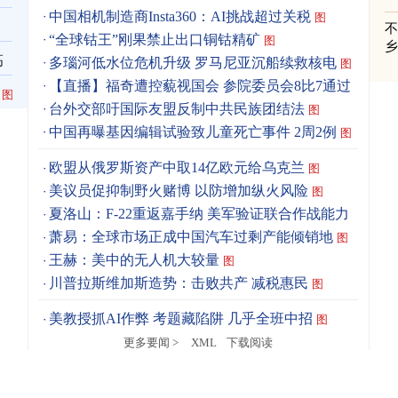
中国相机制造商Insta360：AI挑战超过关税
图
“全球钴王”刚果禁止出口铜钴精矿
图
高
多瑙河低水位危机升级 罗马尼亚沉船续救核电
图
【直播】福奇遭控藐视国会 参院委员会8比7通过
图
台外交部吁国际友盟反制中共民族团结法
图
中国再曝基因编辑试验致儿童死亡事件 2周2例
图
欧盟从俄罗斯资产中取14亿欧元给乌克兰
图
美议员促抑制野火赌博 以防增加纵火风险
图
夏洛山：F-22重返嘉手纳 美军验证联合作战能力
图
萧易：全球市场正成中国汽车过剩产能倾销地
图
王赫：美中的无人机大较量
图
川普拉斯维加斯造势：击败共产 减税惠民
图
美教授抓AI作弊 考题藏陷阱 几乎全班中招
图
更多要闻 >
XML
下载阅读