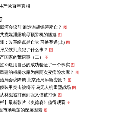
共产党百年真相
行
戴河会议前 谁造谣胡锦涛死亡？
图
共党媒泄露航母预警机的尴尬
图
隆：改革终点是亡党 习换赛道(上)
图
张又侠到底犯了什么事？
图
产国家的荒唐事（二）
图
虹邓煜用自己的成功验证了一个事实
图
重建的板桥水库为何两次变病险水库？
图
治局会议降调 北京政局添新变数？
图
俄装甲突击被粉碎 乌无人机重塑战场
图
从林彪被打倒到张又侠被打倒
图
栏】最新影片《奥德赛》值得观看
图
股市场动荡的深层因素
图