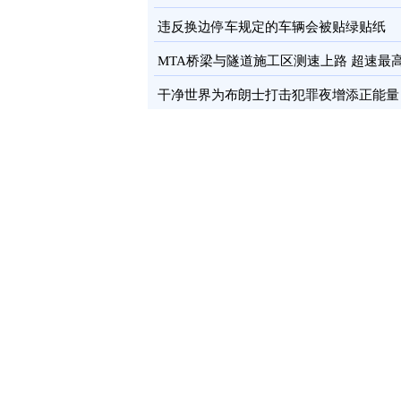
卡
图
违反换边停车规定的车辆会被贴绿贴纸
MTA桥梁与隧道施工区测速上路 超速最
罚100元
图
干净世界为布朗士打击犯罪夜增添正能量