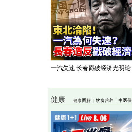
一汽失速 长春戳破经济光明论
健康
健康图解
饮食营养
中医保
|
|