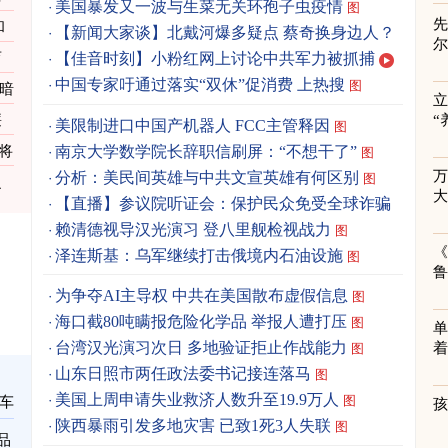
美国暴发又一波与生菜无关环孢子虫疫情
图
先
和
【新闻大家谈】北戴河爆多疑点 蔡奇换身边人？
育
【佳音时刻】小粉红网上讨论中共军力被抓捕
中国专家吁通过落实“双休”促消费 上热搜
图
次暗
立
廉
“
美限制进口中国产机器人 FCC主管释因
图
南京大学数学院长辞职信刷屏：“不想干了”
将
图
分析：美民间英雄与中共文宣英雄有何区别
图
之
【直播】参议院听证会：保护民众免受全球诈骗
赖清德视导汉光演习 登八里舰检视战力
图
《
泽连斯基：乌军继续打击俄境内石油设施
图
为争夺AI主导权 中共在美国散布虚假信息
图
海口截80吨瞒报危险化学品 举报人遭打压
图
单
台湾汉光演习次日 多地验证拒止作战能力
着
图
山东日照市两任政法委书记接连落马
图
美国上周申请失业救济人数升至19.9万人
图
车
陕西暴雨引发多地灾害 已致1死3人失联
图
品