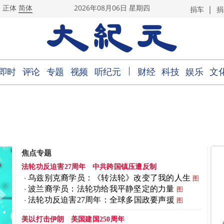
|
正体
简体
2026年08月06日 星期四
捐车
捐
｜
即时
评论
专题
视频
听纪元
财经
科技
娱乐
文
焦点专题
法轮功反迫害27周年
中共跨国镇压遭反制
乌兹别克裔学员：《转法轮》改变了我的人生
图
波兰裔学员：法轮功给我平静坚定的力量
图
法轮功反迫害27周年：全球多国政要声援
图
美以打击伊朗
美国建国250周年