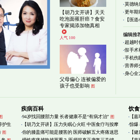
莫德纳
更年期
【胡乃文开讲】天天
吃泡面罹肝癌？食安
【医道
忍受
图
专家揭添加物真相
图
编辑推
人气 100
超越时
假手术
手机伤
营养师
身心全
实践
图
父母偏心 连被偏爱的
孩子也受影响
图
疾病百科
饮食
94岁找回腰部力量 长者健康不是“有病才治”
【嘉
图
图
养护生
【胡乃文开讲】压力失眠心火旺 中医食疗与按摩
惊爆
烟清
号
你的膝盖痛可能是腰害的 医师破解五大疼痛迷思
【健
图
自救
图