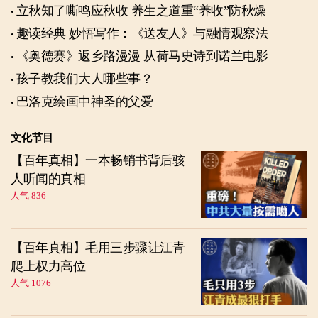
立秋知了嘶鸣应秋收 养生之道重“养收”防秋燥
趣读经典 妙悟写作：《送友人》与融情观察法
《奥德赛》返乡路漫漫 从荷马史诗到诺兰电影
孩子教我们大人哪些事？
巴洛克绘画中神圣的父爱
文化节目
【百年真相】一本畅销书背后骇
人听闻的真相
人气 836
【百年真相】毛用三步骤让江青
爬上权力高位
人气 1076