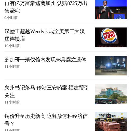
再有亿万富豪逃离加州 认赔8725万出
售豪宅
9小时前
汉堡王超越Wendy’s 成全美第二大汉
堡连锁店
10小时前
芝加哥一殡仪馆内发现56具腐烂遗体
11小时前
泉州书记落马 传涉三安贿案 福建帮引
关注
11小时前
铜价升至历史新高 这释放何种经济信
号？
11小时前