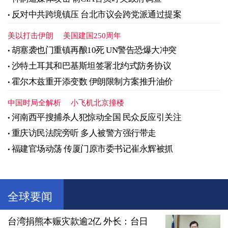
反对中共跨境镇压 台北市议会跨党派通过提案
美以打击伊朗
美国建国250周年
胡塞袭也门重镇再酿10死 UN警告恐爆大冲突
沙特土耳其和巴基斯坦签署北约式防务协议
霍尔木兹重开添变数 伊朗限制方案推升油价
中国时局全解析
小飞机北京撞楼
河南西平搜捕杀人犯惊动全国 民众反应引关注
重庆访民法院旁听 多人被警方强行带走
福建官场动荡 传厦门原市委书记崔永辉被抓
全球要闻
台湾捐熊本赈灾款逾2亿 外长：台日