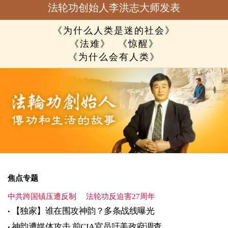
法轮功创始人李洪志大师发表
《为什么人类是迷的社会》
《法难》
《惊醒》
《为什么会有人类》
焦点专题
中共跨国镇压遭反制
法轮功反迫害27周年
【独家】谁在围攻神韵？多条战线曝光
神韵遭媒体攻击 前CIA官员吁美政府调查