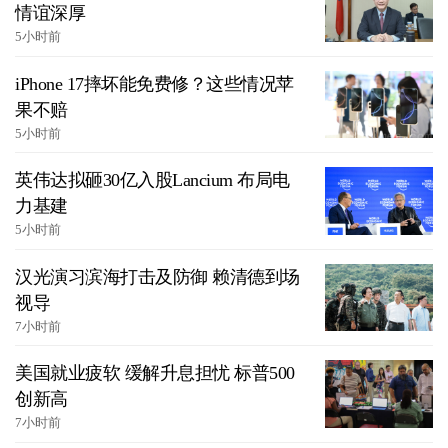
情谊深厚
5小时前
iPhone 17摔坏能免费修？这些情况苹
果不赔
5小时前
英伟达拟砸30亿入股Lancium 布局电
力基建
5小时前
汉光演习滨海打击及防御 赖清德到场
视导
7小时前
美国就业疲软 缓解升息担忧 标普500
创新高
7小时前