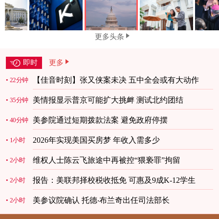
更多头条
即时
更多
【佳音时刻】张又侠案未决 五中全会或有大动作
22分钟
美情报显示普京可能扩大挑衅 测试北约团结
35分钟
美参院通过短期拨款法案 避免政府停摆
40分钟
2026年实现美国买房梦 年收入需多少
1小时
维权人士陈云飞旅途中再被控“猥亵罪”拘留
2小时
报告：美联邦择校税收抵免 可惠及9成K-12学生
2小时
美参议院确认 托德‧布兰奇出任司法部长
2小时