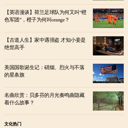
【英语漫谈】荷兰足球队为何又叫“橙
色军团”，橙子为何叫orange？
【古道人生】家中遇强盗 才知小妾是
绝世高手
美国国歌诞生记：硝烟、烈火与不落
的星条旗
名曲欣赏：贝多芬的月光奏鸣曲隐藏
着什么故事？
文化热门