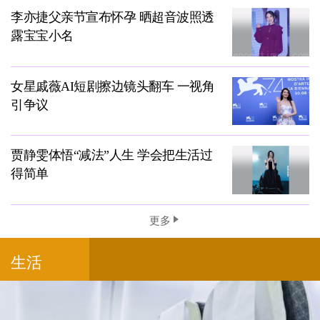
李亦捷父亲节宣布怀孕 晒超音波照透
露宝宝小名
女星戚薇AI短剧擦边镜头翻车 一视角
引争议
贾静雯体悟“减法”人生 学会把生活过
得简单
更多
生活