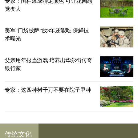
专家：围栏漆成特定颜色 可让花园感
觉变大
美军“口袋披萨”放3年还能吃 保鲜技
术曝光
父亲用年报当游戏 培养出华尔街传奇
银行家
专家：这四种树千万不要在院子里种
传统文化