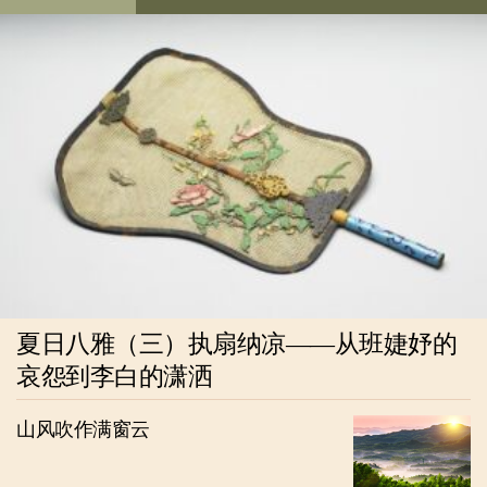
夏日八雅（三）执扇纳凉——从班婕妤的
哀怨到李白的潇洒
山风吹作满窗云