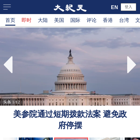
大
EN
登入
首页
即时
大陆
美国
国际
评论
香港
台湾
纪
元
新
闻
网
头条 1/12
美参院通过短期拨款法案 避免政
府停摆