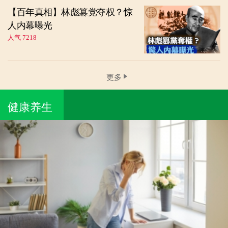
【百年真相】林彪篡党夺权？惊
人内幕曝光
人气 7218
更多
健康养生