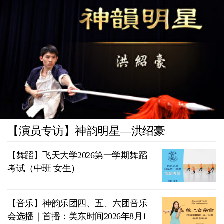
【演员专访】神韵明星—洪绍豪
【舞蹈】飞天大学2026第一学期舞蹈
考试（中班 女生）
【音乐】神韵乐团四、五、六团音乐
会选播｜首播：美东时间2026年8月1