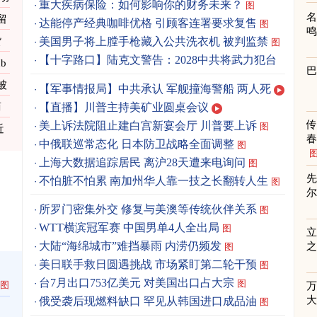
重大疾病保险：如何影响你的财务未来？
图
留
达能停产经典咖啡优格 引顾客连署要求复售
图
货
美国男子将上膛手枪藏入公共洗衣机 被判监禁
图
【十字路口】陆克文警告：2028中共将武力犯台
b
被
【军事情报局】中共承认 军舰撞海警船 两人死
【直播】川普主持美矿业圆桌会议
商
美上诉法院阻止建白宫新宴会厅 川普要上诉
图
近
春
中俄联巡常态化 日本防卫战略全面调整
图
上海大数据追踪居民 离沪28天遭来电询问
图
先
不怕脏不怕累 南加州华人靠一技之长翻转人生
图
所罗门密集外交 修复与美澳等传统伙伴关系
图
WTT横滨冠军赛 中国男单4人全出局
图
立
大陆“海绵城市”难挡暴雨 内涝仍频发
之
图
美日联手救日圆遇挑战 市场紧盯第二轮干预
图
台7月出口753亿美元 对美国出口占大宗
图
图
俄受袭后现燃料缺口 罕见从韩国进口成品油
图