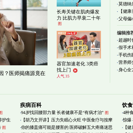
莫德纳
清爽养
【健康
长寿关键在肌肉爆发
力 比肌力早衰二十年
父母偏
减缓
图
编辑推
超越时
假手术
手机伤
营养师
器官加速老化 3类癌
身心全
找上门
实践
图
原因？医师揭痛源竟在
人气 35
疾病百科
饮食
94岁找回腰部力量 长者健康不是“有病才治”
4种
图
图
养护生
【胡乃文开讲】压力失眠心火旺 中医食疗与按摩
惊爆
号
你的膝盖痛可能是腰害的 医师破解五大疼痛迷思
【健
图
自救