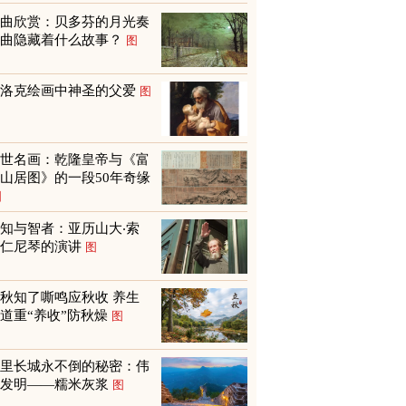
名曲欣赏：贝多芬的月光奏
鸣曲隐藏着什么故事？
图
巴洛克绘画中神圣的父爱
图
传世名画：乾隆皇帝与《富
山居图》的一段50年奇缘
图
知与智者：亚历山大‧索
尔仁尼琴的演讲
图
秋知了嘶鸣应秋收 养生
道重“养收”防秋燥
图
万里长城永不倒的秘密：伟
大发明——糯米灰浆
图