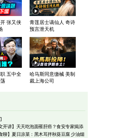
开 张又侠
青莲居士谪仙人 奇诗
场
预言泄天机
职 五中全
哈马斯同意缴械 美制
震荡
裁上海公司
门
文开讲】天天吃泡面罹肝癌？食安专家揭添
食聊】夏日凉菜：黑木耳拌秋葵豆腐 少油烟
相