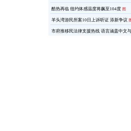
酷热再临 纽约体感温度将飙至104度
图
羊头湾游民所案10日上诉听证 添新争议
市府推移民法律支援热线 语言涵盖中文
南语
图