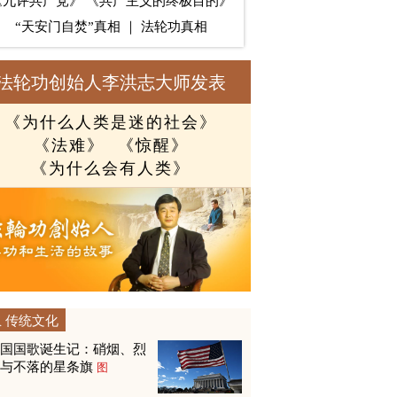
《九评共产党》
《共产主义的终极目的》
“天安门自焚”真相
｜
法轮功真相
法轮功创始人李洪志大师发表
《为什么人类是迷的社会》
《法难》
《惊醒》
《为什么会有人类》
传统文化
美国国歌诞生记：硝烟、烈
火与不落的星条旗
图