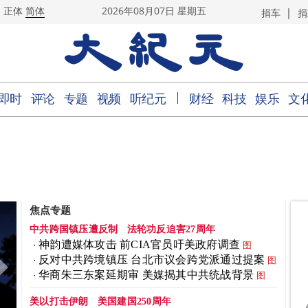
|
正体
简体
2026年08月07日 星期五
捐车
捐
｜
即时
评论
专题
视频
听纪元
财经
科技
娱乐
文
焦点专题
中共跨国镇压遭反制
法轮功反迫害27周年
神韵遭媒体攻击 前CIA官员吁美政府调查
图
反对中共跨境镇压 台北市议会跨党派通过提案
图
华商朱三东案延期审 美媒揭其中共统战背景
图
美以打击伊朗
美国建国250周年