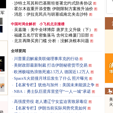
沙特土耳其和巴基斯坦签署北约式防务协议
图
霍尔木兹重开添变数 伊朗限制方案推升油价
图
美军
消息：伊拉克民兵与胡塞或南北夹击沙特
图
中国时局全解析
小飞机北京撞楼
吴嘉隆：美中全球博弈 唐罗主义升级（下）
图
福建五名厅官密集落马 含何立峰厦门旧部
图
北京再降买房门槛 分析：没解决根本问题
图
全球要闻
川普重启解雇美联储理事库克的行动
图
美财政部最新制裁 打击伊朗秘密货币交易
图
欧洲极端热浪致死逾2.5万人 德国近1.2万人
图
SpaceX火箭撞月球后发生了什么 照片曝光
图
【名家专栏】犹他与加州：美国未来能源之争
图
NBA：勇士队巨星库里坚守“一人一城”承诺
图
高强度劳役 老人遭辽宁女监迫害致尿毒症
图
【名家专栏】伊朗当前实际局势究竟如何
图
动