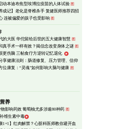
启动本迪布焦型埃博拉疫苗的人体试验
图
心
图
养成记】老化是脊椎杀手 复健医师推荐四招
心 连被偏爱的孩子也受影响
图
荐
代的大医 华佗留给后世的五大健康智慧
图
和真手术一样有效？揭信念改变身体之谜
图
眼更伤脑 三帖食疗方逆转记忆退化
分享健康法则：肠道修复、压力管理、信仰
方位康复：“灵魂”如何影响大脑与健康
图
营养
食物影响药效 葡萄柚尤多涉逾80种药
图
 补维生素中毒
康1+1】红肉解禁？心脏科医师教你避开血