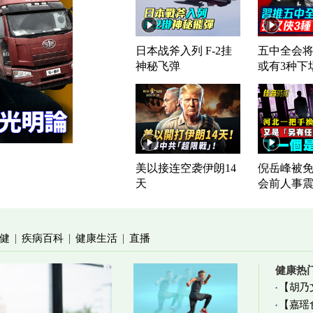
日本战斧入列 F-2挂
五中全会将
神秘飞弹
或有3种下
美以接连空袭伊朗14
倪岳峰被免
天
会前人事
健
疾病百科
健康生活
直播
|
|
|
健康热
【胡乃
【嘉瑶
加物真