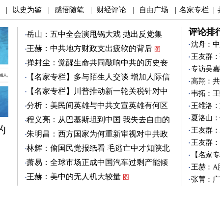
以史为鉴
感悟随笔
财经评论
自由广场
名家专栏
|
|
|
|
|
|
评论排
岳山：五中全会演甩锅大戏 抛出反党集
团？
沈舟：中
图
王赫：中共地方财政支出疲软的背后
图
王友群：
掸封尘：觉醒生命共同敲响中共的历史丧
专访吴嘉
钟
图
【名家专栏】多与陌生人交谈 增加人际信
高翔：共
任
图
【名家专栏】川普推动新一轮关税针对中
韦拓：王
共
图
分析：美民间英雄与中共文宣英雄有何区
王维洛：
别
图
夏洛山：
程义亮：从巴基斯坦到中国 我失去自由的
的
两年
王友群：
朱明昌：西方国家为何重新审视对中共政
王友群：
策？
图
林辉：偷国民党报纸看 毛逃亡中才知陕北
【名家专
有刘志丹
图
萧易：全球市场正成中国汽车过剩产能倾
王赫：A
销地
图
王赫：美中的无人机大较量
图
张菁：广