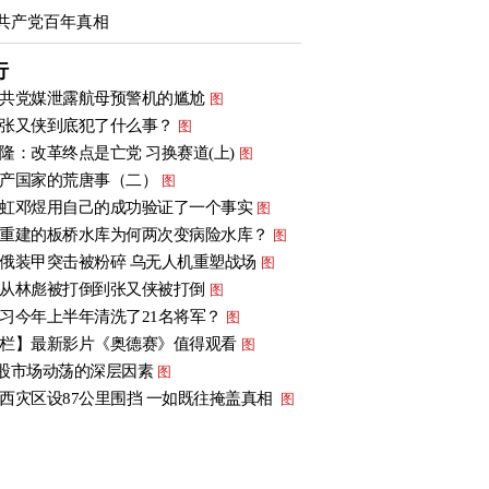
共产党百年真相
行
共党媒泄露航母预警机的尴尬
图
张又侠到底犯了什么事？
图
隆：改革终点是亡党 习换赛道(上)
图
产国家的荒唐事（二）
图
虹邓煜用自己的成功验证了一个事实
图
重建的板桥水库为何两次变病险水库？
图
俄装甲突击被粉碎 乌无人机重塑战场
图
从林彪被打倒到张又侠被打倒
图
习今年上半年清洗了21名将军？
图
栏】最新影片《奥德赛》值得观看
图
股市场动荡的深层因素
图
西灾区设87公里围挡 一如既往掩盖真相
图