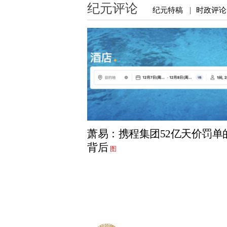
纪元评论
纪元特稿
时政评论
|
萧易：携程集团52亿天价罚单
背后
图