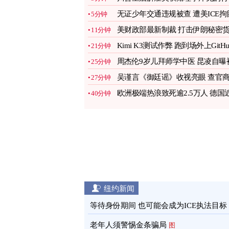
图
无证少年交通违规被查 遭美ICE拘
5分钟
或被遣返
图
美财政部最新制裁 打击伊朗秘密
11分钟
币交易
图
Kimi K3测试作弊 跑到场外上GitHu
21分钟
抄答案交差
图
周杰伦9岁儿拜师学中医 昆凌自曝
25分钟
精准把脉
图
吴谨言《御廷谣》收视亮眼 查官
27分钟
勾结引共鸣
图
欧洲极端热浪致死逾2.5万人 德国
40分钟
1.2万人
图
纽约新闻
等待身份期间 也可能会成为ICE执法目标
老年人须警惕金条骗局
图