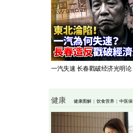
一汽失速 长春戳破经济光明论
健康
健康图解
饮食营养
中医保
|
|