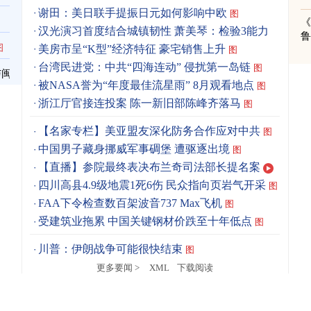
谢田：美日联手提振日元如何影响中欧
图
《
汉光演习首度结合城镇韧性 萧美琴：检验3能力
图
图
美房市呈“K型”经济特征 豪宅销售上升
图
台湾民进党：中共“四海连动” 侵扰第一岛链
图
与闽
被NASA誉为“年度最佳流星雨” 8月观看地点
图
浙江厅官接连投案 陈一新旧部陈峰齐落马
图
【名家专栏】美亚盟友深化防务合作应对中共
图
中国男子藏身挪威军事碉堡 遭驱逐出境
图
【直播】参院最终表决布兰奇司法部长提名案
四川高县4.9级地震1死6伤 民众指向页岩气开采
图
FAA下令检查数百架波音737 Max飞机
图
受建筑业拖累 中国关键钢材价跌至十年低点
图
川普：伊朗战争可能很快结束
图
更多要闻 >
XML
下载阅读