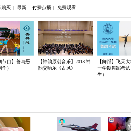
多购买
最新
付费点播
免费观看
|
|
|
期节目】善与恶
【神韵原创音乐】2018 神
【舞蹈】飞天大学
年制作）
韵交响乐《古风》
一学期舞蹈考试
生）