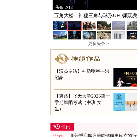
头条 2/12
五角大楼：神秘三角与球形UFO频现
基地
更多头条 >
【演员专访】神韵明星—洪
绍豪
【舞蹈】飞天大学2026第一
学期舞蹈考试（中班 女
生）
快讯
川普重启解雇美联储理事库克的行
5分钟