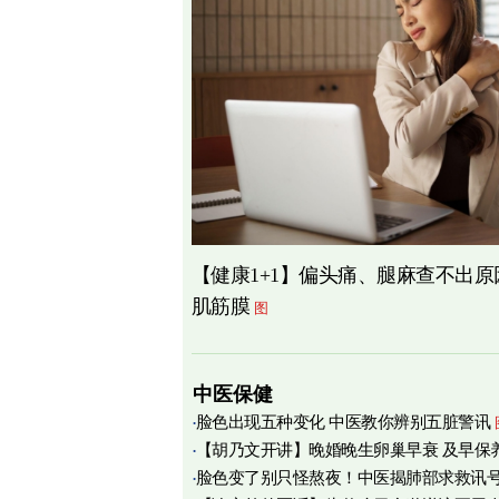
【健康1+1】偏头痛、腿麻查不出
肌筋膜
图
中医保健
脸色出现五种变化 中医教你辨别五脏警讯
【胡乃文开讲】晚婚晚生卵巢早衰 及早保
脸色变了别只怪熬夜！中医揭肺部求救讯
育