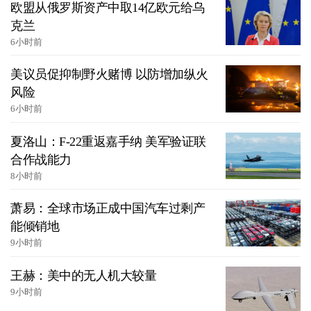
欧盟从俄罗斯资产中取14亿欧元给乌
克兰
6小时前
美议员促抑制野火赌博 以防增加纵火
风险
6小时前
夏洛山：F-22重返嘉手纳 美军验证联
合作战能力
8小时前
萧易：全球市场正成中国汽车过剩产
能倾销地
9小时前
王赫：美中的无人机大较量
9小时前