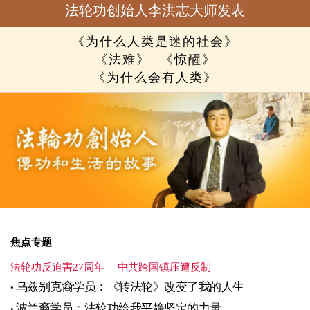
法轮功创始人李洪志大师发表
《为什么人类是迷的社会》
《法难》
《惊醒》
《为什么会有人类》
焦点专题
法轮功反迫害27周年
中共跨国镇压遭反制
乌兹别克裔学员：《转法轮》改变了我的人生
波兰裔学员：法轮功给我平静坚定的力量