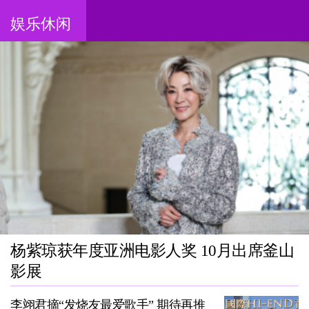
娱乐休闲
杨紫琼获年度亚洲电影人奖 10月出席釜山
影展
李翊君摘“发烧友最爱歌手” 期待再推