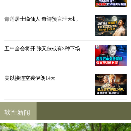
青莲居士谪仙人 奇诗预言泄天机
五中全会将开 张又侠或有3种下场
美以接连空袭伊朗14天
软性新闻