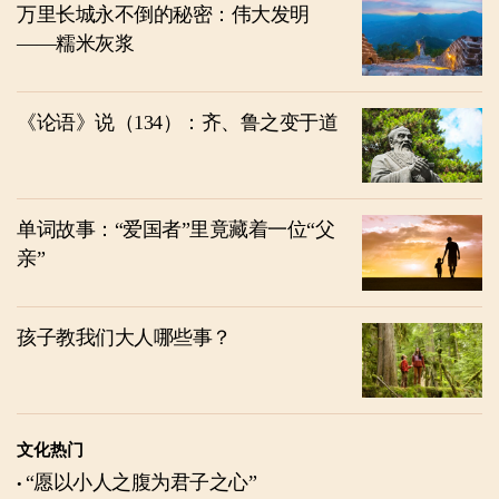
万里长城永不倒的秘密：伟大发明
——糯米灰浆
《论语》说（134）：齐、鲁之变于道
单词故事：“爱国者”里竟藏着一位“父
亲”
孩子教我们大人哪些事？
文化热门
“愿以小人之腹为君子之心”