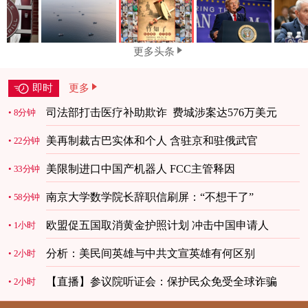
更多头条
即时
更多
司法部打击医疗补助欺诈 费城涉案达576万美元
8分钟
美再制裁古巴实体和个人 含驻京和驻俄武官
22分钟
美限制进口中国产机器人 FCC主管释因
33分钟
南京大学数学院长辞职信刷屏：“不想干了”
58分钟
欧盟促五国取消黄金护照计划 冲击中国申请人
1小时
分析：美民间英雄与中共文宣英雄有何区别
2小时
【直播】参议院听证会：保护民众免受全球诈骗
2小时