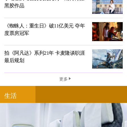
黑胶作品
《蜘蛛人：重生日》破11亿美元 夺年
度票房冠军
拍《阿凡达》系列21年 卡麦隆谈职涯
最后规划
更多
生活