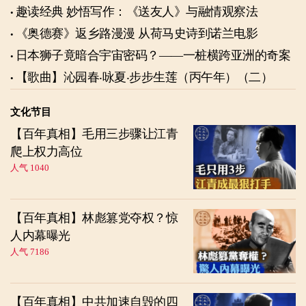
趣读经典 妙悟写作：《送友人》与融情观察法
《奥德赛》返乡路漫漫 从荷马史诗到诺兰电影
日本狮子竟暗合宇宙密码？——一桩横跨亚洲的奇案
【歌曲】沁园春‧咏夏‧步步生莲（丙午年）（二）
文化节目
【百年真相】毛用三步骤让江青
爬上权力高位
人气 1040
【百年真相】林彪篡党夺权？惊
人内幕曝光
人气 7186
【百年真相】中共加速自毁的四