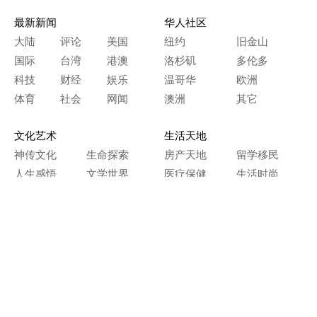
最新新闻
华人社区
大陆
评论
美国
纽约
旧金山
国际
台湾
港澳
洛杉矶
多伦多
科技
财经
娱乐
温哥华
欧洲
体育
社会
网闻
澳洲
其它
文化艺术
生活天地
神传文化
生命探索
房产天地
留学移民
人生感悟
文学世界
医疗保健
生活时尚
史海钩沉
人物春秋
纵横职场
美食天地
教育园地
典故传奇
旅游休闲
艺术长河
本网站图文内容归大纪元所有，
任何单位及个人未经许可，不得擅自转载使用。