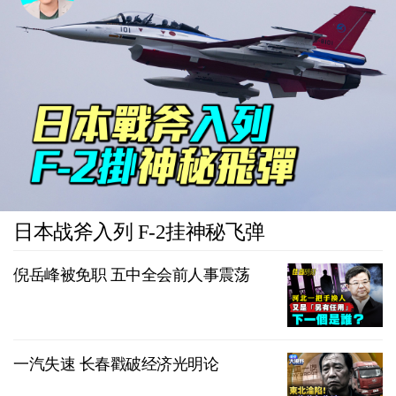
日本战斧入列 F-2挂神秘飞弹
倪岳峰被免职 五中全会前人事震荡
一汽失速 长春戳破经济光明论