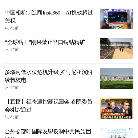
中国相机制造商Insta360：AI挑战超过
关税
4小时前
“全球钴王”刚果禁止出口铜钴精矿
5小时前
多瑙河低水位危机升级 罗马尼亚沉船
续救核电
5小时前
【直播】福奇遭控藐视国会 参院委员
会8比7通过
5小时前
台外交部吁国际友盟反制中共民族团