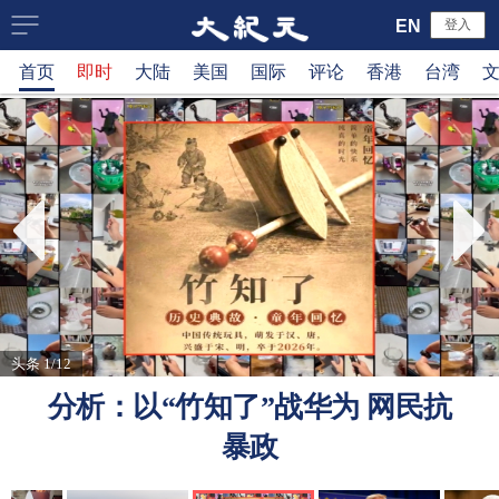
大
EN
登入
首页
即时
大陆
美国
国际
评论
香港
台湾
纪
元
新
闻
网
头条 1/12
分析：以“竹知了”战华为 网民抗
暴政