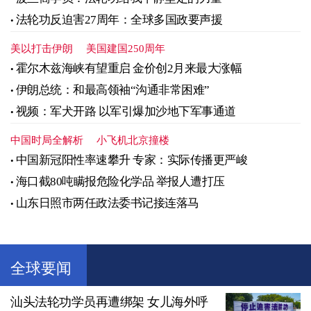
法轮功反迫害27周年：全球多国政要声援
美以打击伊朗
美国建国250周年
霍尔木兹海峡有望重启 金价创2月来最大涨幅
伊朗总统：和最高领袖“沟通非常困难”
视频：军犬开路 以军引爆加沙地下军事通道
中国时局全解析
小飞机北京撞楼
中国新冠阳性率速攀升 专家：实际传播更严峻
海口截80吨瞒报危险化学品 举报人遭打压
山东日照市两任政法委书记接连落马
全球要闻
汕头法轮功学员再遭绑架 女儿海外呼