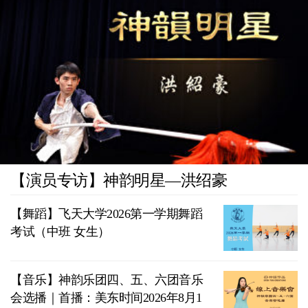
【演员专访】神韵明星—洪绍豪
【舞蹈】飞天大学2026第一学期舞蹈
考试（中班 女生）
【音乐】神韵乐团四、五、六团音乐
会选播｜首播：美东时间2026年8月1