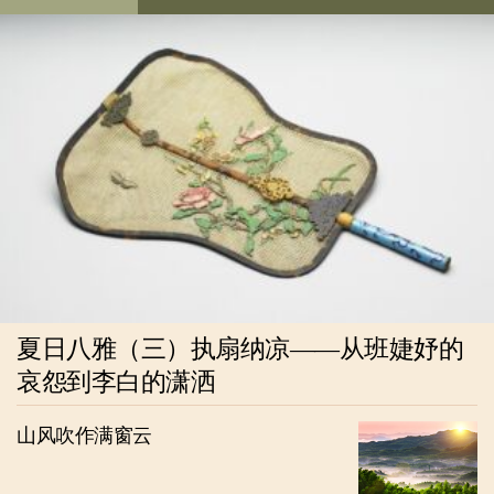
夏日八雅（三）执扇纳凉——从班婕妤的
哀怨到李白的潇洒
山风吹作满窗云