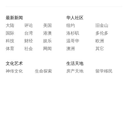
最新新闻
华人社区
大陆
评论
美国
纽约
旧金山
国际
台湾
港澳
洛杉矶
多伦多
科技
财经
娱乐
温哥华
欧洲
体育
社会
网闻
澳洲
其它
文化艺术
生活天地
神传文化
生命探索
房产天地
留学移民
人生感悟
文学世界
医疗保健
生活时尚
史海钩沉
人物春秋
纵横职场
美食天地
教育园地
典故传奇
旅游休闲
艺术长河
本网站图文内容归大纪元所有，