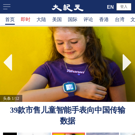
大
EN
登入
首页
即时
大陆
美国
国际
评论
香港
台湾
纪
元
新
闻
网
头条 1/12
39款市售儿童智能手表向中国传输
数据