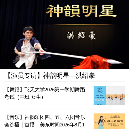
【演员专访】神韵明星—洪绍豪
【舞蹈】飞天大学2026第一学期舞蹈
考试（中班 女生）
【音乐】神韵乐团四、五、六团音乐
会选播｜首播：美东时间2026年8月1