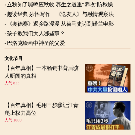
立秋知了嘶鸣应秋收 养生之道重“养收”防秋燥
趣读经典 妙悟写作：《送友人》与融情观察法
《奥德赛》返乡路漫漫 从荷马史诗到诺兰电影
孩子教我们大人哪些事？
巴洛克绘画中神圣的父爱
文化节目
【百年真相】一本畅销书背后骇
人听闻的真相
人气 855
【百年真相】毛用三步骤让江青
爬上权力高位
人气 1080