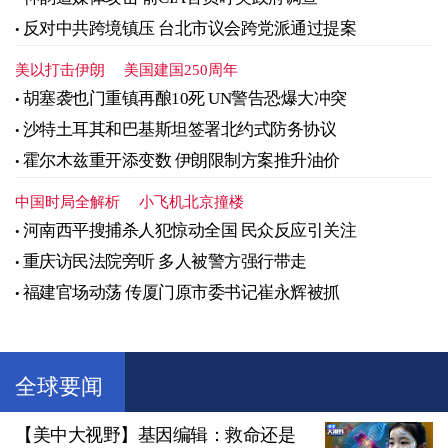
反对中共跨境镇压 台北市议会跨党派通过提案
美以打击伊朗
美国建国250周年
胡塞袭也门重镇再酿10死 UN警告恐爆大冲突
沙特土耳其和巴基斯坦签署北约式防务协议
霍尔木兹重开添变数 伊朗限制方案推升油价
中国时局全解析
小飞机北京撞楼
河南西平搜捕杀人犯惊动全国 民众反应引关注
重庆访民法院旁听 多人被警方强行带走
福建官场动荡 传厦门原市委书记崔永辉被抓
全球要闻
【美中大视野】基因编辑：救命还是