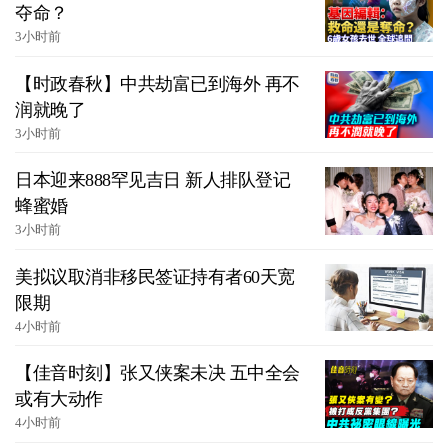
夺命？
3小时前
【时政春秋】中共劫富已到海外 再不
润就晚了
3小时前
日本迎来888罕见吉日 新人排队登记
蜂蜜婚
3小时前
美拟议取消非移民签证持有者60天宽
限期
4小时前
【佳音时刻】张又侠案未决 五中全会
或有大动作
4小时前