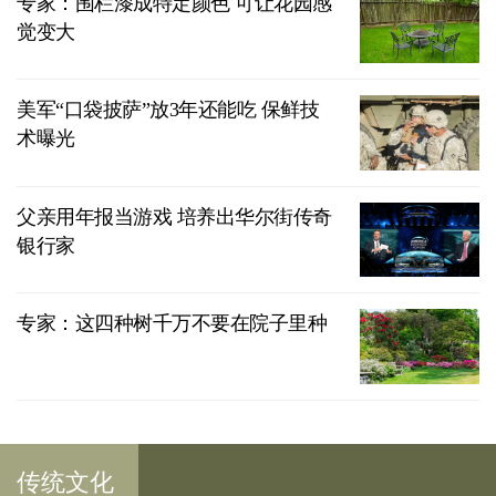
专家：围栏漆成特定颜色 可让花园感
觉变大
美军“口袋披萨”放3年还能吃 保鲜技
术曝光
父亲用年报当游戏 培养出华尔街传奇
银行家
专家：这四种树千万不要在院子里种
传统文化