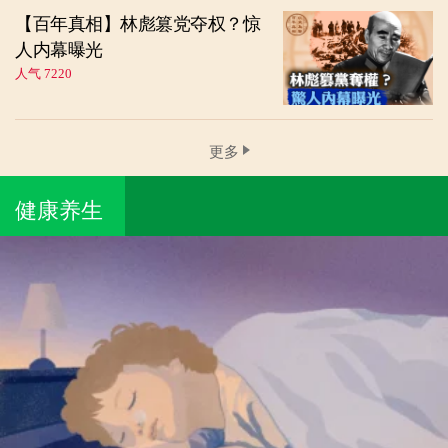
【百年真相】林彪篡党夺权？惊
人内幕曝光
人气 7220
更多
健康养生