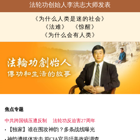
法轮功创始人李洪志大师发表
《为什么人类是迷的社会》
《法难》
《惊醒》
《为什么会有人类》
焦点专题
中共跨国镇压遭反制
法轮功反迫害27周年
【独家】谁在围攻神韵？多条战线曝光
神韵遭媒体攻击 前CIA官员吁美政府调查