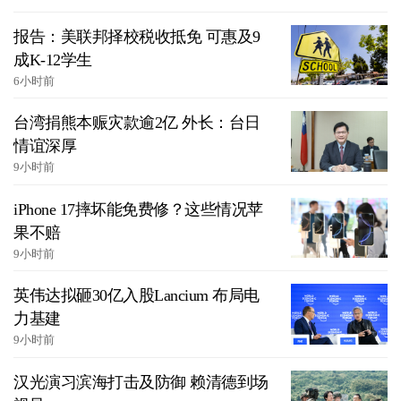
报告：美联邦择校税收抵免 可惠及9
成K-12学生
6小时前
台湾捐熊本赈灾款逾2亿 外长：台日
情谊深厚
9小时前
iPhone 17摔坏能免费修？这些情况苹
果不赔
9小时前
英伟达拟砸30亿入股Lancium 布局电
力基建
9小时前
汉光演习滨海打击及防御 赖清德到场