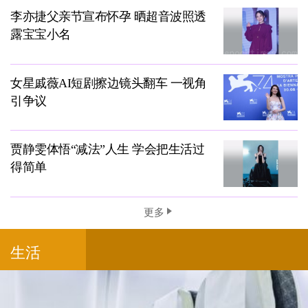
李亦捷父亲节宣布怀孕 晒超音波照透
露宝宝小名
女星戚薇AI短剧擦边镜头翻车 一视角
引争议
贾静雯体悟“减法”人生 学会把生活过
得简单
更多
生活