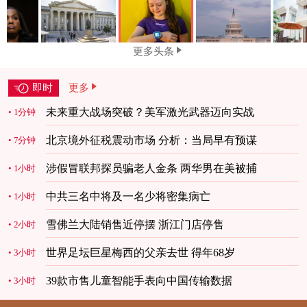
更多头条
即时
更多
未来重大战场突破？美军激光武器迈向实战
1分钟
北京境外征税震动市场 分析：当局早有预谋
7分钟
涉假冒联邦探员骗老人金条 两华男在美被捕
1小时
中共三名中将及一名少将密集病亡
1小时
雪佛兰大陆销售近停摆 浙江门店停售
2小时
世界足坛巨星梅西的父亲去世 得年68岁
3小时
39款市售儿童智能手表向中国传输数据
3小时