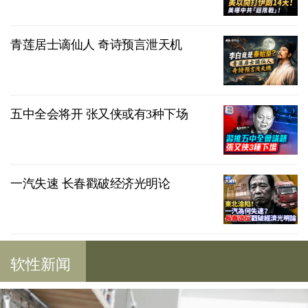
青莲居士谪仙人 奇诗预言泄天机
五中全会将开 张又侠或有3种下场
一汽失速 长春戳破经济光明论
软性新闻