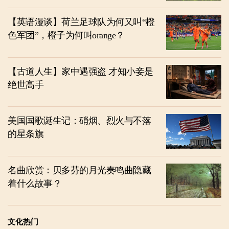
【英语漫谈】荷兰足球队为何又叫“橙
色军团”，橙子为何叫orange？
【古道人生】家中遇强盗 才知小妾是
绝世高手
美国国歌诞生记：硝烟、烈火与不落
的星条旗
名曲欣赏：贝多芬的月光奏鸣曲隐藏
着什么故事？
文化热门