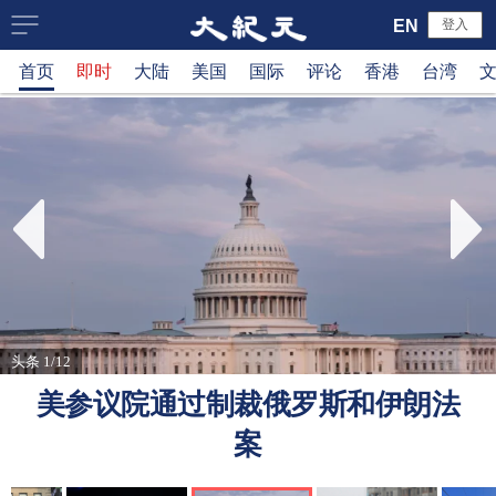
大
EN
登入
首页
即时
大陆
美国
国际
评论
香港
台湾
纪
元
新
闻
网
头条 1/12
美参议院通过制裁俄罗斯和伊朗法
案