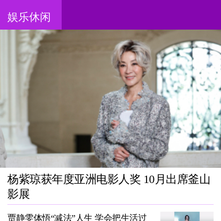
娱乐休闲
杨紫琼获年度亚洲电影人奖 10月出席釜山
影展
贾静雯体悟“减法”人生 学会把生活过