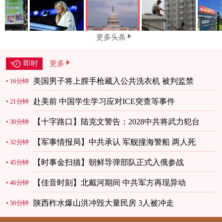
更多头条
即时
更多
美国男子将上膛手枪藏入公共洗衣机 被判监禁
16分钟
赴美前 中国学生学习应对ICE突查等事件
21分钟
【十字路口】陆克文警告：2028中共将武力犯台
30分钟
【军事情报局】中共承认 军舰撞海警船 两人死
32分钟
【时事金扫描】朝鲜导弹部队正式入俄参战
45分钟
【佳音时刻】北戴河期间 中共军方再现异动
46分钟
陕西柞水爆山洪冲毁大量民房 3人被冲走
50分钟