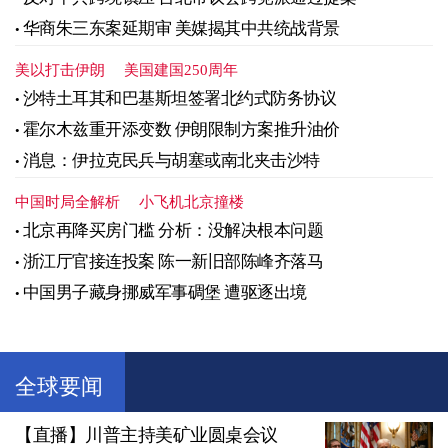
华商朱三东案延期审 美媒揭其中共统战背景
美以打击伊朗
美国建国250周年
沙特土耳其和巴基斯坦签署北约式防务协议
霍尔木兹重开添变数 伊朗限制方案推升油价
消息：伊拉克民兵与胡塞或南北夹击沙特
中国时局全解析
小飞机北京撞楼
北京再降买房门槛 分析：没解决根本问题
浙江厅官接连投案 陈一新旧部陈峰齐落马
中国男子藏身挪威军事碉堡 遭驱逐出境
全球要闻
【直播】川普主持美矿业圆桌会议