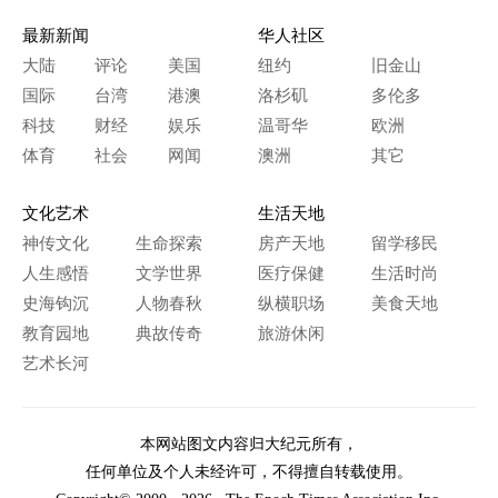
最新新闻
华人社区
大陆
评论
美国
纽约
旧金山
国际
台湾
港澳
洛杉矶
多伦多
科技
财经
娱乐
温哥华
欧洲
体育
社会
网闻
澳洲
其它
文化艺术
生活天地
神传文化
生命探索
房产天地
留学移民
人生感悟
文学世界
医疗保健
生活时尚
史海钩沉
人物春秋
纵横职场
美食天地
教育园地
典故传奇
旅游休闲
艺术长河
本网站图文内容归大纪元所有，
任何单位及个人未经许可，不得擅自转载使用。