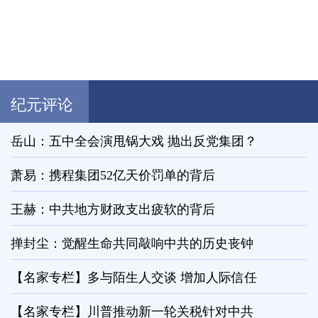
纪元评论
岳山：五中全会演甩锅大戏 抛出反党集团？
萧易：携程集团52亿天价罚单的背后
王赫：中共地方财政支出疲软的背后
掸封尘：觉醒生命共同敲响中共的历史丧钟
【名家专栏】多与陌生人交谈 增加人际信任
【名家专栏】川普推动新一轮关税针对中共