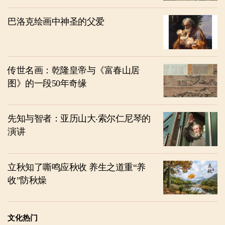
巴洛克绘画中神圣的父爱
传世名画：乾隆皇帝与《富春山居
图》的一段50年奇缘
先知与智者：亚历山大‧索尔仁尼琴的
演讲
立秋知了嘶鸣应秋收 养生之道重“养
收”防秋燥
文化热门