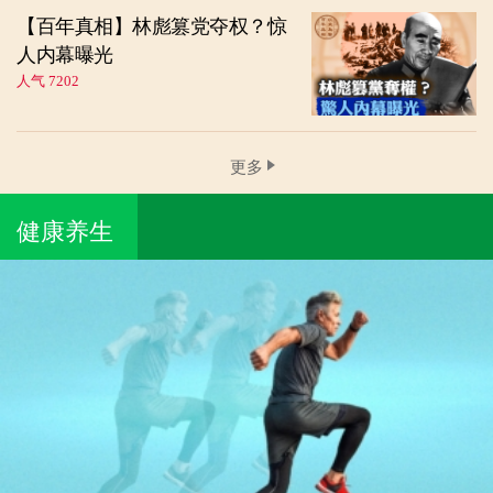
【百年真相】林彪篡党夺权？惊
人内幕曝光
人气 7202
更多
健康养生