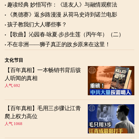
趣读经典 妙悟写作：《送友人》与融情观察法
《奥德赛》返乡路漫漫 从荷马史诗到诺兰电影
孩子教我们大人哪些事？
【歌曲】沁园春‧咏夏‧步步生莲（丙午年）（二）
不在非洲——狮子真正的故乡原来在这里！
文化节目
【百年真相】一本畅销书背后骇
人听闻的真相
人气 692
【百年真相】毛用三步骤让江青
爬上权力高位
人气 1068