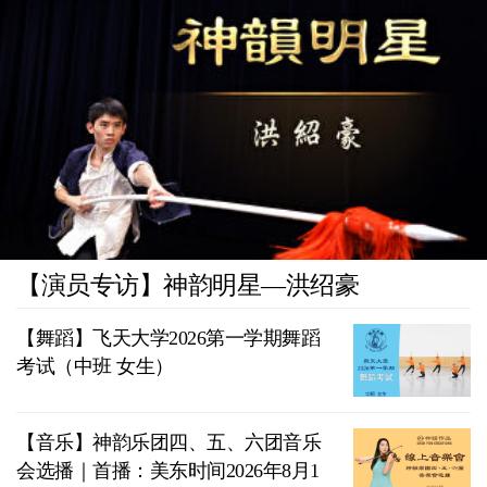
【演员专访】神韵明星—洪绍豪
【舞蹈】飞天大学2026第一学期舞蹈
考试（中班 女生）
【音乐】神韵乐团四、五、六团音乐
会选播｜首播：美东时间2026年8月1