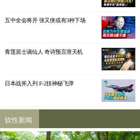
五中全会将开 张又侠或有3种下场
青莲居士谪仙人 奇诗预言泄天机
日本战斧入列 F-2挂神秘飞弹
软性新闻