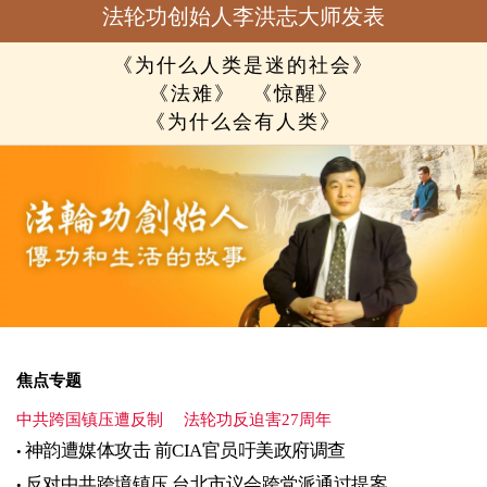
法轮功创始人李洪志大师发表
《为什么人类是迷的社会》
《法难》
《惊醒》
《为什么会有人类》
焦点专题
中共跨国镇压遭反制
法轮功反迫害27周年
神韵遭媒体攻击 前CIA官员吁美政府调查
反对中共跨境镇压 台北市议会跨党派通过提案