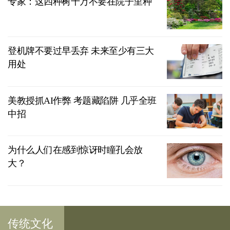
专家：这四种树千万不要在院子里种
登机牌不要过早丢弃 未来至少有三大
用处
美教授抓AI作弊 考题藏陷阱 几乎全班
中招
为什么人们在感到惊讶时瞳孔会放
大？
传统文化