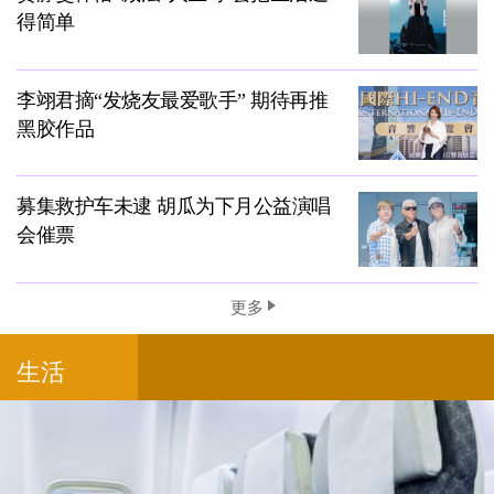
得简单
李翊君摘“发烧友最爱歌手” 期待再推
黑胶作品
募集救护车未逮 胡瓜为下月公益演唱
会催票
更多
生活