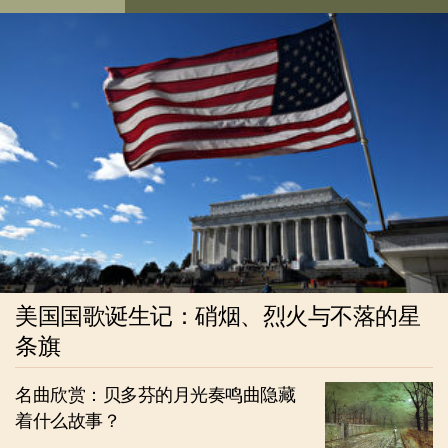
美国国歌诞生记：硝烟、烈火与不落的星
条旗
名曲欣赏：贝多芬的月光奏鸣曲隐藏
着什么故事？