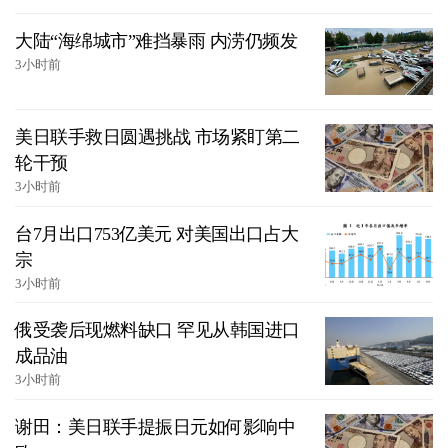
大陆“海绵城市”难挡暴雨 内涝仍频发
3小时前
美日联手救日圆遇挑战 市场紧盯第二
轮干预
3小时前
台7月出口753亿美元 对美国出口占大
宗
3小时前
俄受袭后现燃料缺口 罕见从韩国进口
成品油
3小时前
谢田：美日联手提振日元如何影响中