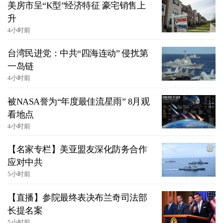
美房市呈“K型”经济特征 豪宅销售上
升
4小时前
台湾民进党：中共“四海连动” 侵扰第
一岛链
4小时前
被NASA誉为“年度最佳流星雨” 8月观
看地点
4小时前
【名家专栏】美亚盟友深化防务合作
应对中共
5小时前
【直播】参院最终表决布兰奇司法部
长提名案
5小时前