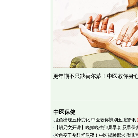
更年期不只缺荷尔蒙！中医教你身心
中医保健
脸色出现五种变化 中医教你辨别五脏警讯
【胡乃文开讲】晚婚晚生卵巢早衰 及早保
脸色变了别只怪熬夜！中医揭肺部求救讯
育