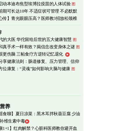
启动本迪布焦型埃博拉疫苗的人体试验
图
前期可长达10年 不适症状可管理 不必默默
心传】青光眼眼压高？医师教3招放松颈椎
荐
代的大医 华佗留给后世的五大健康智慧
图
和真手术一样有效？揭信念改变身体之谜
图
眼更伤脑 三帖食疗方逆转记忆退化
分享健康法则：肠道修复、压力管理、信仰
方位康复：“灵魂”如何影响大脑与健康
图
营养
瑶食聊】夏日凉菜：黑木耳拌秋葵豆腐 少油
 补维生素中毒
爽养心
图
康1+1】红肉解禁？心脏科医师教你避开血