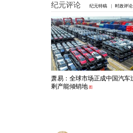
纪元评论
纪元特稿
时政评论
|
萧易：全球市场正成中国汽车
剩产能倾销地
图