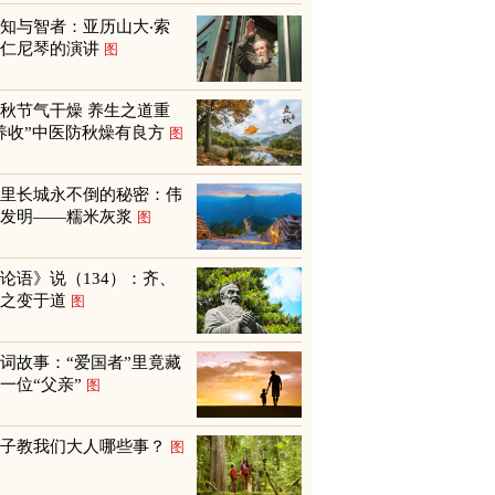
知与智者：亚历山大‧索
尔仁尼琴的演讲
图
秋节气干燥 养生之道重
养收”中医防秋燥有良方
图
万里长城永不倒的秘密：伟
大发明——糯米灰浆
图
论语》说（134）：齐、
鲁之变于道
图
词故事：“爱国者”里竟藏
一位“父亲”
图
孩子教我们大人哪些事？
图