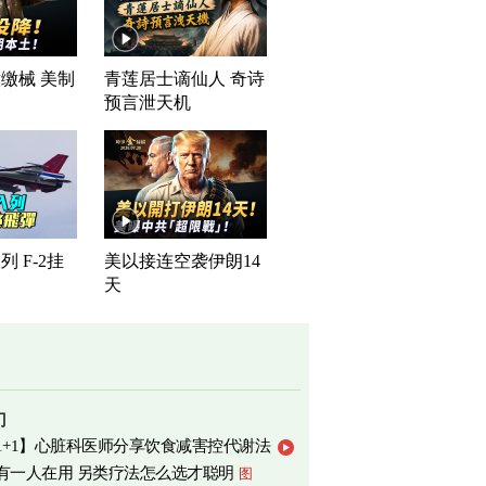
缴械 美制
青莲居士谪仙人 奇诗
司
预言泄天机
 F-2挂
美以接连空袭伊朗14
天
门
1+1】心脏科医师分享饮食减害控代谢法
有一人在用 另类疗法怎么选才聪明
图