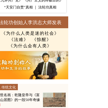
《九评共产党》
《共产主义的终极目的》
“天安门自焚”真相
｜
法轮功真相
法轮功创始人李洪志大师发表
《为什么人类是迷的社会》
《法难》
《惊醒》
《为什么会有人类》
传统文化
传世名画：乾隆皇帝与《富
山居图》的一段50年奇缘
图