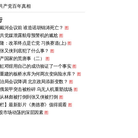
共产党百年真相
行
戴河会议前 谁造谣胡锦涛死亡？
图
共党媒泄露航母预警机的尴尬
图
隆：改革终点是亡党 习换赛道(上)
图
张又侠到底犯了什么事？
图
产国家的荒唐事（二）
图
虹邓煜用自己的成功验证了一个事实
图
重建的板桥水库为何两次变病险水库？
图
治局会议降调 北京政局添新变数？
图
俄装甲突击被粉碎 乌无人机重塑战场
图
从林彪被打倒到张又侠被打倒
图
栏】最新影片《奥德赛》值得观看
图
股市场动荡的深层因素
图