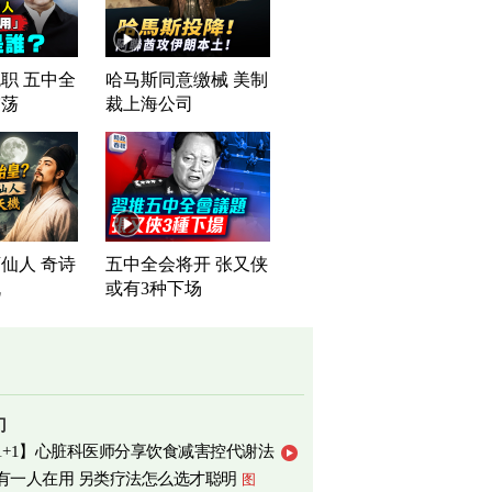
职 五中全
哈马斯同意缴械 美制
震荡
裁上海公司
仙人 奇诗
五中全会将开 张又侠
机
或有3种下场
门
1+1】心脏科医师分享饮食减害控代谢法
有一人在用 另类疗法怎么选才聪明
图