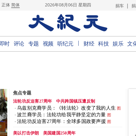
|
正体
简体
2026年08月06日 星期四
捐车
捐
｜
即时
评论
专题
视频
听纪元
财经
科技
娱乐
文
焦点专题
法轮功反迫害27周年
中共跨国镇压遭反制
乌兹别克裔学员：《转法轮》改变了我的人生
图
波兰裔学员：法轮功给我平静坚定的力量
图
法轮功反迫害27周年：全球多国政要声援
图
美以打击伊朗
美国建国250周年