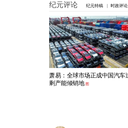
纪元评论
纪元特稿
时政评论
|
萧易：全球市场正成中国汽车
剩产能倾销地
图