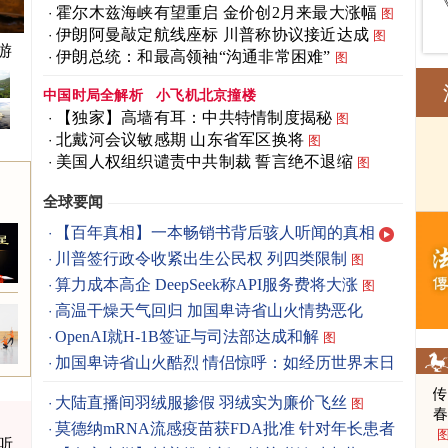
霍尔木兹海峡有望重启 金价创2月来最大涨幅
图
伊朗阿曼敲定航线座标 川普称协议接近达成
图
游
伊朗总统：和最高领袖“沟通非常困难”
图
中国时局全解析
小飞机北京撞楼
【独家】高墙有耳：中共特情制度揭秘
图
北戴河会议敏感期 山东省军区换将
图
美国人权组织谴责中共制裁 誓言绝不退缩
图
全球要闻
【百年真相】一本畅销书背后骇人听闻的真相
川普签行政令收紧出生公民权 列四类限制
图
算力成本高企 DeepSeek称API服务费将大涨
图
高温干燥天气回归 加国卑诗省山火情势恶化
OpenAI就H-1B签证与司法部达成和解
图
加国卑诗省山火酷烈 情侣惊呼：如经历世界末日
图
大陆直播间羽绒服掺假 羽绒实为廉价飞丝
图
春
莫德纳mRNA流感疫苗获FDA批准 针对年长患者
听