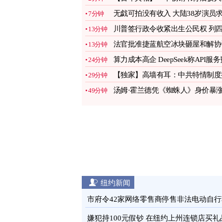
闻的真相
无戯可拍没有收入 大陆38岁演员
7分钟
职景区NPC
图
川普签行政令收紧出生公民权 列
13分钟
类限制
图
法官批准捷蓝航空冰块砸屋和解协
13分钟
图
算力成本高企 DeepSeek称API服
24分钟
将大涨
图
【独家】高墙有耳：中共特情制度
29分钟
秘
图
汤姆·霍兰德凭《蜘蛛人》身价暴
49分钟
片酬曝光
图
纽约新闻
市府令42家网络零售商停售非法电动自行
图
嫌犯持100元假钞 在纽约上州连锁店买礼