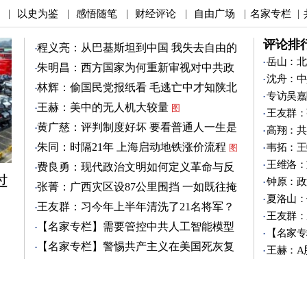
以史为鉴
感悟随笔
财经评论
自由广场
名家专栏
|
|
|
|
|
|
评论排
程义亮：从巴基斯坦到中国 我失去自由的
两年
岳山：北
朱明昌：西方国家为何重新审视对中共政
沈舟：中
策？
图
林辉：偷国民党报纸看 毛逃亡中才知陕北
专访吴嘉
有刘志丹
图
王赫：美中的无人机大较量
图
王友群：
黄广慈：评判制度好坏 要看普通人一生是
高翔：共
否安稳
图
朱同：时隔21年 上海启动地铁涨价流程
韦拓：王
图
王维洛：
费良勇：现代政治文明如何定义革命与反
过
革命
钟原：政
图
张菁：广西灾区设87公里围挡 一如既往掩
夏洛山：
盖真相
图
王友群：习今年上半年清洗了21名将军？
王友群：
图
【名家专栏】需要管控中共人工智能模型
【名家专
图
【名家专栏】警惕共产主义在美国死灰复
王赫：A
燃
图