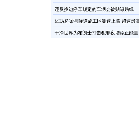
卡
图
违反换边停车规定的车辆会被贴绿贴纸
MTA桥梁与隧道施工区测速上路 超速最
罚100元
图
干净世界为布朗士打击犯罪夜增添正能量