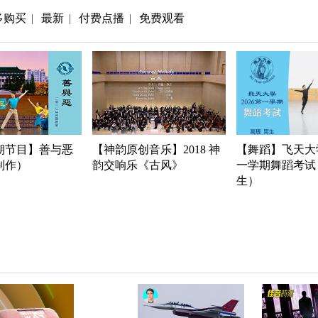
多购买
最新
付费点播
免费观看
|
|
|
期节目】善与恶
【神韵原创音乐】2018 神
【舞蹈】飞天大学
年制作）
韵交响乐《古风》
一学期舞蹈考试
生）