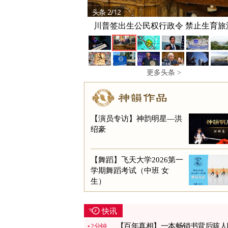
头条 2/12
川普签出生公民权行政令 禁止生育旅
更多头条 >
【演员专访】神韵明星—洪
绍豪
【舞蹈】飞天大学2026第一
学期舞蹈考试（中班 女
生）
快讯
【百年真相】一本畅销书背后骇人
2分钟