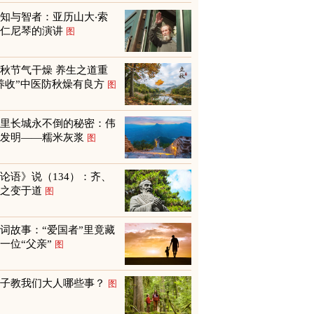
知与智者：亚历山大‧索
尔仁尼琴的演讲
图
秋节气干燥 养生之道重
养收”中医防秋燥有良方
图
万里长城永不倒的秘密：伟
大发明——糯米灰浆
图
论语》说（134）：齐、
鲁之变于道
图
词故事：“爱国者”里竟藏
一位“父亲”
图
孩子教我们大人哪些事？
图