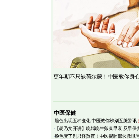
更年期不只缺荷尔蒙！中医教你身心
中医保健
脸色出现五种变化 中医教你辨别五脏警讯
【胡乃文开讲】晚婚晚生卵巢早衰 及早保
脸色变了别只怪熬夜！中医揭肺部求救讯
育