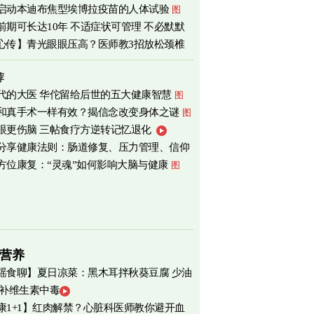
启动本迪布焦型埃博拉疫苗的人体试验
图
前期可长达10年 不适症状可管理 不必默默
心传】青光眼眼压高？医师教3招放松颈椎
荐
代的大医 华佗留给后世的五大健康智慧
图
和真手术一样有效？揭信念改变身体之谜
图
眼更伤脑 三帖食疗方逆转记忆退化
分享健康法则：肠道修复、压力管理、信仰
方位康复：“灵魂”如何影响大脑与健康
图
营养
瑶食聊】夏日凉菜：黑木耳拌秋葵豆腐 少油
 补维生素中毒
爽养心
图
康1+1】红肉解禁？心脏科医师教你避开血