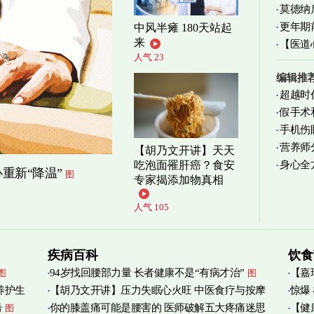
莫德纳
更年期
中风半瘫 180天站起
来
【医道
忍受
图
人气 23
图
编辑推
超越时
假手术
手机伤
营养师
【胡乃文开讲】天天
身心全
吃泡面罹肝癌？食安
实践
图
重新“降温”
图
专家揭添加物真相
人气 105
疾病百科
饮食
94岁找回腰部力量 长者健康不是“有病才治”
【嘉
图
图
养护生
【胡乃文开讲】压力失眠心火旺 中医食疗与按摩
惊爆
烟清
号
你的膝盖痛可能是腰害的 医师破解五大疼痛迷思
【健
图
自救