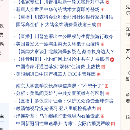
图
【名家专栏】川普推动新一轮关税针对中共
图
先
求
新唐人全世界中华传统武术大赛即将登场
图
四
【重播】贝森特会亚利桑那州社区银行家并讲话
国际高金价下 大陆金饰消费量跌逾三成
图
议
立
务费
“
【直播】川普签署出生公民权与生育旅游行政令
美国暴发又一波与生菜无关环孢子虫疫情
揭
图
【新闻大家谈】北戴河爆多疑点 蔡奇换身边人？
涨
【佳音时刻】小粉红网上讨论中共军力被抓捕
中国专家吁通过落实“双休”促消费 上热搜
图
《
美限制进口中国产机器人 FCC主管释因
图
南京大学数学院长辞职信刷屏：“不想干了”
图
分析：美民间英雄与中共文宣英雄有何区别
图
单
【直播】参议院听证会：保护民众免受全球诈骗
着
赖清德视导汉光演习 登八里舰检视战力
图
泽连斯基：乌军继续打击俄境内石油设施
图
车
中国新冠阳性率速攀升 专家：实际传播更严峻
图
品