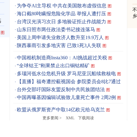
为争夺AI主导权 中共在美国散布虚假信息
图
海口截80吨瞒报危险化学品 举报人遭打压
图
高
台湾汉光演习次日 多地验证拒止作战能力
图
山东日照市两任政法委书记接连落马
图
图
美国上周申请失业救济人数升至19.9万人
图
陕西暴雨引发多地灾害 已致1死3人失联
图
中国相机制造商Insta360：AI挑战超过关税
图
“全球钴王”刚果禁止出口铜钴精矿
图
多瑙河低水位危机升级 罗马尼亚沉船续救核电
图
【直播】福奇遭控藐视国会 参院委员会8比7通过
台外交部吁国际友盟反制中共民族团结法
图
中国再曝基因编辑试验致儿童死亡事件 2周2例
图
欧盟从俄罗斯资产中取14亿欧元给乌克兰
图
更多要闻 >
XML
下载阅读