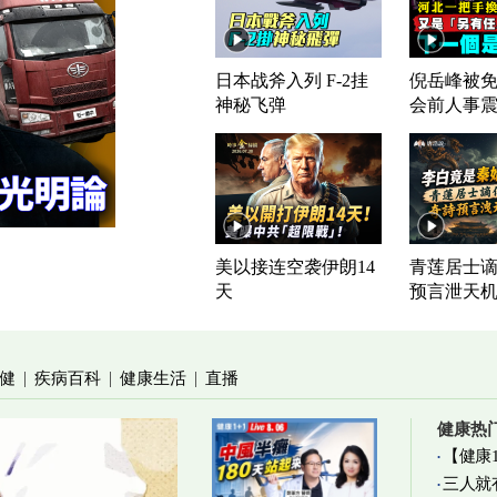
日本战斧入列 F-2挂
倪岳峰被免
神秘飞弹
会前人事
美以接连空袭伊朗14
青莲居士谪
天
预言泄天
健
疾病百科
健康生活
直播
|
|
|
健康热
【健康
三人就