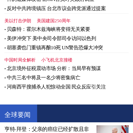
反对中共跨境镇压 台北市议会跨党派通过提案
美以打击伊朗
美国建国250周年
贝森特：霍尔木兹海峡将变得无关紧要
美伊冲突下 美中央司令部司令访问以色列
胡塞袭也门重镇再酿10死 UN警告恐爆大冲突
中国时局全解析
小飞机北京撞楼
北京境外征税震动市场 分析：当局早有预谋
中共三名中将及一名少将密集病亡
河南西平搜捕杀人犯惊动全国 民众反应引关注
全球要闻
亨特‧拜登：父亲的癌症已经扩散且非