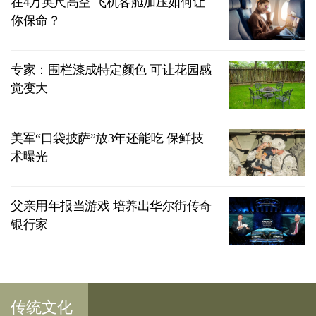
在4万英尺高空 飞机客舱加压如何让
你保命？
专家：围栏漆成特定颜色 可让花园感
觉变大
美军“口袋披萨”放3年还能吃 保鲜技
术曝光
父亲用年报当游戏 培养出华尔街传奇
银行家
传统文化