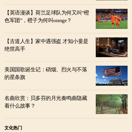
【英语漫谈】荷兰足球队为何又叫“橙
色军团”，橙子为何叫orange？
【古道人生】家中遇强盗 才知小妾是
绝世高手
美国国歌诞生记：硝烟、烈火与不落
的星条旗
名曲欣赏：贝多芬的月光奏鸣曲隐藏
着什么故事？
文化热门