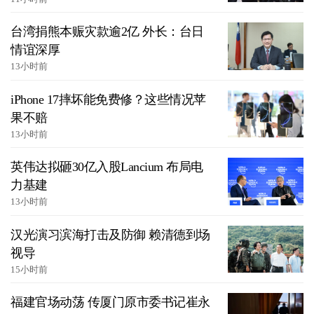
台湾捐熊本赈灾款逾2亿 外长：台日
情谊深厚
13小时前
iPhone 17摔坏能免费修？这些情况苹
果不赔
13小时前
英伟达拟砸30亿入股Lancium 布局电
力基建
13小时前
汉光演习滨海打击及防御 赖清德到场
视导
15小时前
福建官场动荡 传厦门原市委书记崔永