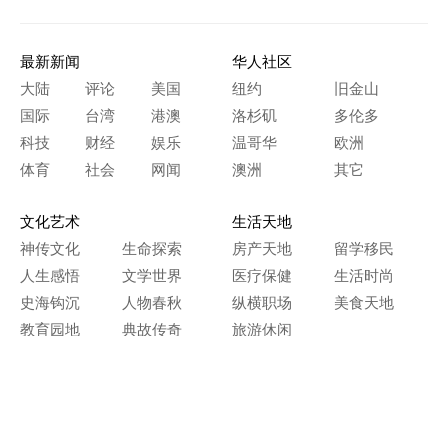
最新新闻
华人社区
大陆
评论
美国
纽约
旧金山
国际
台湾
港澳
洛杉矶
多伦多
科技
财经
娱乐
温哥华
欧洲
体育
社会
网闻
澳洲
其它
文化艺术
生活天地
神传文化
生命探索
房产天地
留学移民
人生感悟
文学世界
医疗保健
生活时尚
史海钩沉
人物春秋
纵横职场
美食天地
教育园地
典故传奇
旅游休闲
艺术长河
本网站图文内容归大纪元所有，