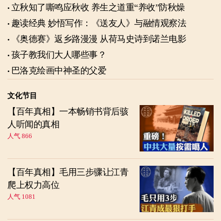
立秋知了嘶鸣应秋收 养生之道重“养收”防秋燥
趣读经典 妙悟写作：《送友人》与融情观察法
《奥德赛》返乡路漫漫 从荷马史诗到诺兰电影
孩子教我们大人哪些事？
巴洛克绘画中神圣的父爱
文化节目
【百年真相】一本畅销书背后骇
人听闻的真相
人气 866
【百年真相】毛用三步骤让江青
爬上权力高位
人气 1081