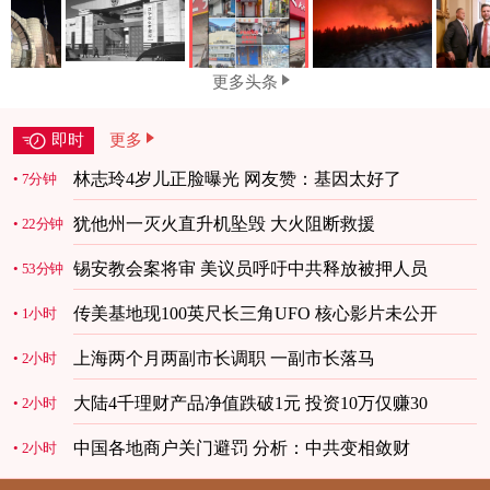
更多头条
即时
更多
林志玲4岁儿正脸曝光 网友赞：基因太好了
7分钟
犹他州一灭火直升机坠毁 大火阻断救援
22分钟
锡安教会案将审 美议员呼吁中共释放被押人员
53分钟
传美基地现100英尺长三角UFO 核心影片未公开
1小时
上海两个月两副市长调职 一副市长落马
2小时
大陆4千理财产品净值跌破1元 投资10万仅赚30
2小时
中国各地商户关门避罚 分析：中共变相敛财
2小时