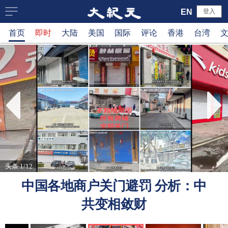
大
EN
登入
首页
即时
大陆
美国
国际
评论
香港
台湾
纪
元
新
闻
网
头条 1/12
中国各地商户关门避罚 分析：中
共变相敛财