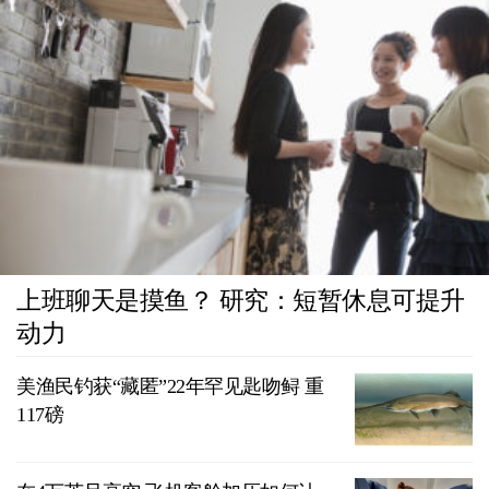
上班聊天是摸鱼？ 研究：短暂休息可提升
动力
美渔民钓获“藏匿”22年罕见匙吻鲟 重
117磅