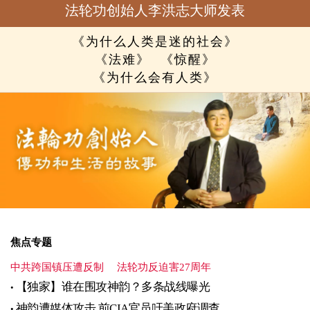
法轮功创始人李洪志大师发表
《为什么人类是迷的社会》
《法难》
《惊醒》
《为什么会有人类》
焦点专题
中共跨国镇压遭反制
法轮功反迫害27周年
【独家】谁在围攻神韵？多条战线曝光
神韵遭媒体攻击 前CIA官员吁美政府调查