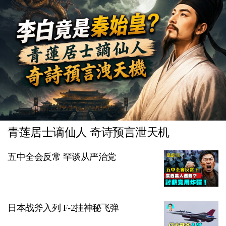
青莲居士谪仙人 奇诗预言泄天机
五中全会反常 罕谈从严治党
日本战斧入列 F-2挂神秘飞弹