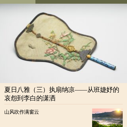
夏日八雅（三）执扇纳凉——从班婕妤的
哀怨到李白的潇洒
山风吹作满窗云