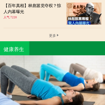
【百年真相】林彪篡党夺权？惊
人内幕曝光
人气 7220
更多
健康养生