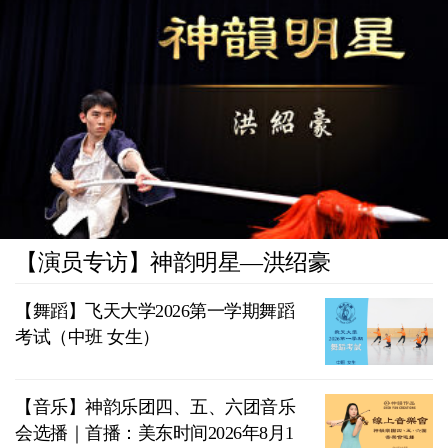
【演员专访】神韵明星—洪绍豪
【舞蹈】飞天大学2026第一学期舞蹈
考试（中班 女生）
【音乐】神韵乐团四、五、六团音乐
会选播｜首播：美东时间2026年8月1