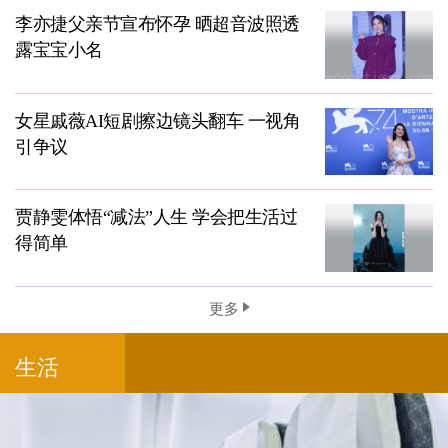
李亦捷父亲节宣布怀孕 晒超音波照透
露宝宝小名
女星戚薇AI短剧擦边镜头翻车 一视角
引争议
贾静雯体悟“减法”人生 学会把生活过
得简单
更多
生活