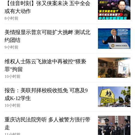
【佳音时刻】张又侠案未决 五中全会
或有大动作
8小时前
美情报显示普京可能扩大挑衅 测试北
约团结
9小时前
维权人士陈云飞旅途中再被控“猥亵
罪”拘留
10小时前
报告：美联邦择校税收抵免 可惠及9
成K-12学生
10小时前
重庆访民法院旁听 多人被警方强行带
走
11小时前