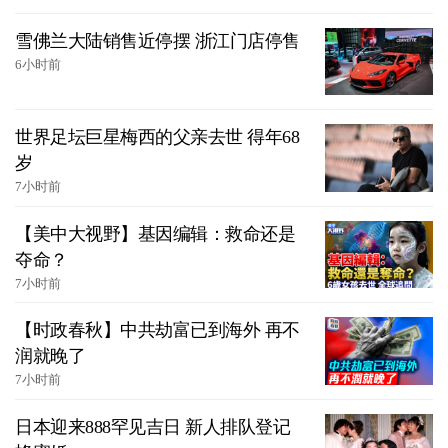
雪佛兰大陆销售近停摆 浙江门店停售
6小时前
世界足坛巨星梅西的父亲去世 得年68
岁
7小时前
【美中大视野】基因编辑：救命还是
夺命？
7小时前
【时政春秋】中共劫富已到海外 再不
润就晚了
7小时前
日本迎来888罕见吉日 新人排队登记