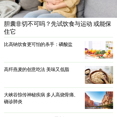
胆囊非切不可吗？先试饮食与运动 或能保
住它
比高钠饮食更可怕的杀手：磷酸盐
高纤燕麦的创意吃法 美味又低脂
大峡谷惊传神秘疾病 多人高烧骨痛、
确诊肺炎