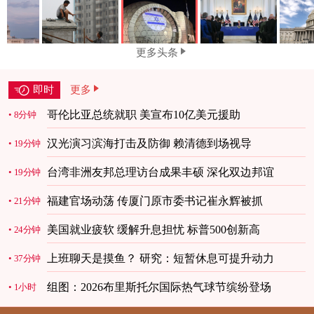
更多头条
即时
更多
哥伦比亚总统就职 美宣布10亿美元援助
8分钟
汉光演习滨海打击及防御 赖清德到场视导
19分钟
台湾非洲友邦总理访台成果丰硕 深化双边邦谊
19分钟
福建官场动荡 传厦门原市委书记崔永辉被抓
21分钟
美国就业疲软 缓解升息担忧 标普500创新高
24分钟
上班聊天是摸鱼？ 研究：短暂休息可提升动力
37分钟
组图：2026布里斯托尔国际热气球节缤纷登场
1小时