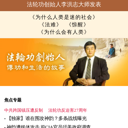
法轮功创始人李洪志大师发表
《为什么人类是迷的社会》
《法难》
《惊醒》
《为什么会有人类》
焦点专题
中共跨国镇压遭反制
法轮功反迫害27周年
【独家】谁在围攻神韵？多条战线曝光
神韵遭媒体攻击 前CIA官员吁美政府调查