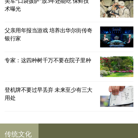
美军“口袋披萨”放3年还能吃 保鲜技
术曝光
父亲用年报当游戏 培养出华尔街传奇
银行家
专家：这四种树千万不要在院子里种
登机牌不要过早丢弃 未来至少有三大
用处
传统文化