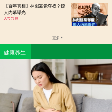
【百年真相】林彪篡党夺权？惊
人内幕曝光
人气 7218
更多
健康养生