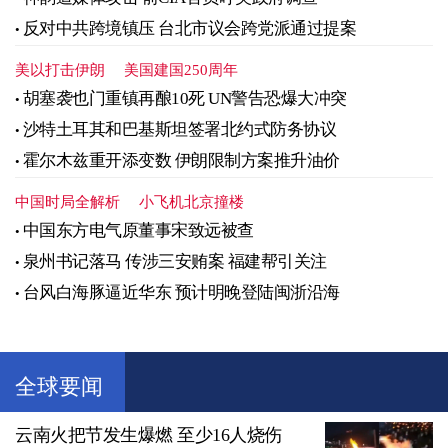
反对中共跨境镇压 台北市议会跨党派通过提案
美以打击伊朗
美国建国250周年
胡塞袭也门重镇再酿10死 UN警告恐爆大冲突
沙特土耳其和巴基斯坦签署北约式防务协议
霍尔木兹重开添变数 伊朗限制方案推升油价
中国时局全解析
小飞机北京撞楼
中国东方电气原董事宋致远被查
泉州书记落马 传涉三安贿案 福建帮引关注
台风白海豚逼近华东 预计明晚登陆闽浙沿海
全球要闻
云南火把节发生爆燃 至少16人烧伤