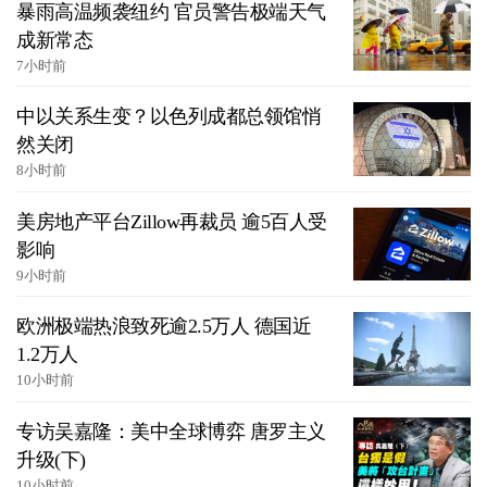
暴雨高温频袭纽约 官员警告极端天气
成新常态
7小时前
中以关系生变？以色列成都总领馆悄
然关闭
8小时前
美房地产平台Zillow再裁员 逾5百人受
影响
9小时前
欧洲极端热浪致死逾2.5万人 德国近
1.2万人
10小时前
专访吴嘉隆：美中全球博弈 唐罗主义
升级(下)
10小时前