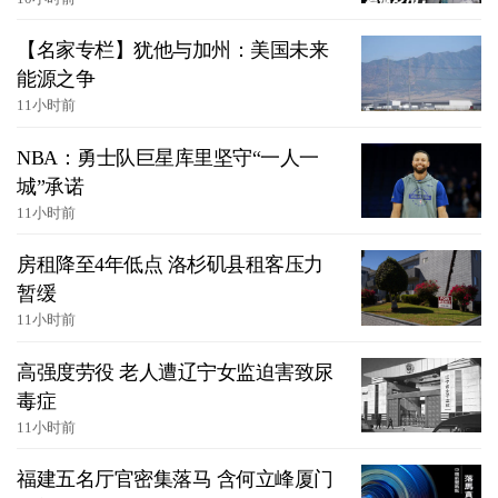
【名家专栏】犹他与加州：美国未来
能源之争
11小时前
NBA：勇士队巨星库里坚守“一人一
城”承诺
11小时前
房租降至4年低点 洛杉矶县租客压力
暂缓
11小时前
高强度劳役 老人遭辽宁女监迫害致尿
毒症
11小时前
福建五名厅官密集落马 含何立峰厦门