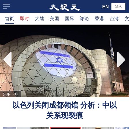
大
EN
登入
首页
即时
大陆
美国
国际
评论
香港
台湾
纪
元
新
闻
网
头条 1/12
以色列关闭成都领馆 分析：中以
关系现裂痕