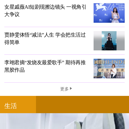
女星戚薇AI短剧现擦边镜头 一视角引
大争议
贾静雯体悟“减法”人生 学会把生活过
得简单
李翊君摘“发烧友最爱歌手” 期待再推
黑胶作品
更多
生活