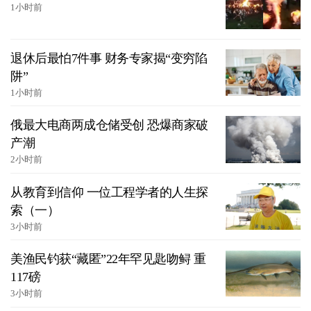
1小时前
退休后最怕7件事 财务专家揭“变穷陷
阱”
1小时前
俄最大电商两成仓储受创 恐爆商家破
产潮
2小时前
从教育到信仰 一位工程学者的人生探
索（一）
3小时前
美渔民钓获“藏匿”22年罕见匙吻鲟 重
117磅
3小时前