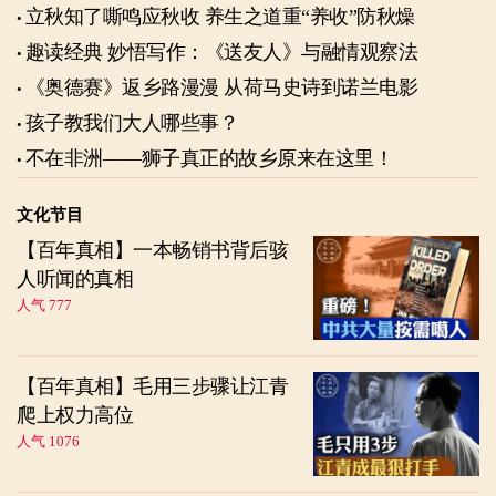
立秋知了嘶鸣应秋收 养生之道重“养收”防秋燥
趣读经典 妙悟写作：《送友人》与融情观察法
《奥德赛》返乡路漫漫 从荷马史诗到诺兰电影
孩子教我们大人哪些事？
不在非洲——狮子真正的故乡原来在这里！
文化节目
【百年真相】一本畅销书背后骇
人听闻的真相
人气 777
【百年真相】毛用三步骤让江青
爬上权力高位
人气 1076