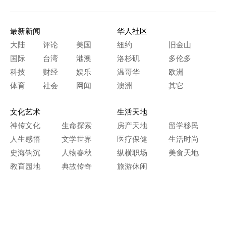
最新新闻
华人社区
大陆
评论
美国
纽约
旧金山
国际
台湾
港澳
洛杉矶
多伦多
科技
财经
娱乐
温哥华
欧洲
体育
社会
网闻
澳洲
其它
文化艺术
生活天地
神传文化
生命探索
房产天地
留学移民
人生感悟
文学世界
医疗保健
生活时尚
史海钩沉
人物春秋
纵横职场
美食天地
教育园地
典故传奇
旅游休闲
艺术长河
本网站图文内容归大纪元所有，