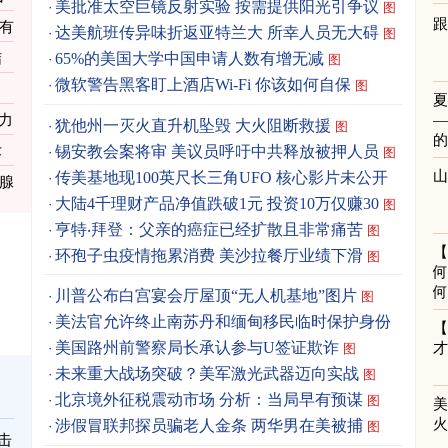
美批准太空巨镜反射实验 按需提供阳光引争议
图
跟
资有
达美航班传异味折返亚特兰大 所幸人员无大碍
图
结
65%的美国大学中国申请人数有增无减
图
微软警告黑客盯上酒店Wi-Fi 你该如何自保
图
力
犹他州一灭火直升机坠毁 大火阻断救援
图
锡安教会案将审 美议员呼吁中共释放被押人员
术
图
传美基地现100英尺长三角UFO 核心影片未公开
腺
图
大陆4千理财产品净值跌破1元 投资10万仅赚30
图
亨特‧拜登：父亲的癌症已经扩散且非常痛苦
图
环孢子虫疫情拖累消费 美沙拉餐厅业绩下滑
图
何
何
川普公布白宫宴会厅屋顶“无人机基地”图片
图
美法官允许终止南苏丹和缅甸移民临时保护身份
图
美国路州前警察局长承认参与U签证欺诈
图
未来重大战场突破？美军激光武器迈向实战
图
北京境外征税震动市场 分析：当局早有预谋
图
涉假冒联邦探员骗老人金条 两华男在美被捕
图
击