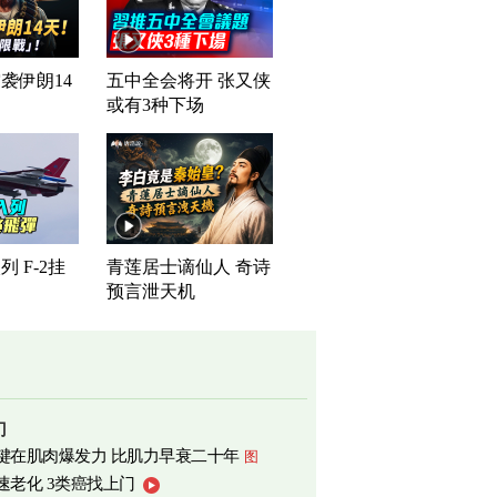
袭伊朗14
五中全会将开 张又侠
或有3种下场
 F-2挂
青莲居士谪仙人 奇诗
预言泄天机
门
键在肌肉爆发力 比肌力早衰二十年
图
速老化 3类癌找上门