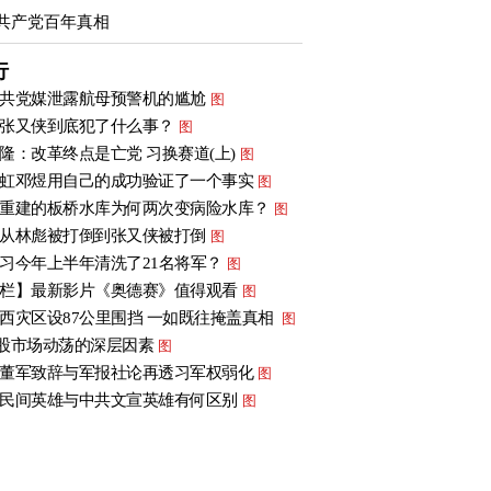
共产党百年真相
行
共党媒泄露航母预警机的尴尬
图
张又侠到底犯了什么事？
图
隆：改革终点是亡党 习换赛道(上)
图
虹邓煜用自己的成功验证了一个事实
图
重建的板桥水库为何两次变病险水库？
图
从林彪被打倒到张又侠被打倒
图
习今年上半年清洗了21名将军？
图
栏】最新影片《奥德赛》值得观看
图
西灾区设87公里围挡 一如既往掩盖真相
图
股市场动荡的深层因素
图
董军致辞与军报社论再透习军权弱化
图
民间英雄与中共文宣英雄有何区别
图