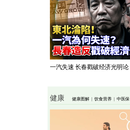
一汽失速 长春戳破经济光明论
健康
健康图解
饮食营养
中医保
|
|