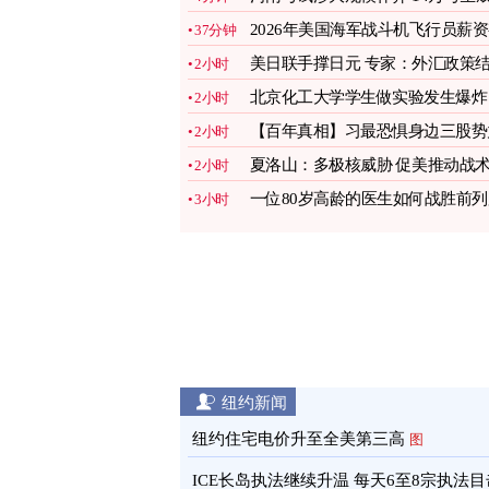
绩全作废
2026年美国海军战斗机飞行员薪
37分钟
多少
图
美日联手撑日元 专家：外汇政策
2小时
合地缘政治
图
北京化工大学学生做实验发生爆炸
2小时
手指被炸断
图
【百年真相】习最恐惧身边三股势
2小时
夏洛山：多极核威胁 促美推动战
2小时
核武现代化
图
一位80岁高龄的医生如何战胜前列
3小时
癌
图
纽约新闻
纽约住宅电价升至全美第三高
图
ICE长岛执法继续升温 每天6至8宗执法目