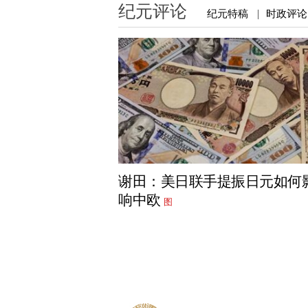
纪元评论
纪元特稿
时政评论
|
谢田：美日联手提振日元如何
响中欧
图