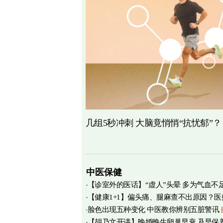
几组5秒冲刺 大脑竟悄悄“抗忧郁”？
中医保健
【诊室外的医话】“虚人”头晕 多为气血不
【健康1+1】偏头痛、腿麻查不出原因？医
脸色出现五种变化 中医教你辨别五脏警讯
痛源竟在肌筋膜
图
【胡乃文开讲】晚婚晚生卵巢早衰 及早保