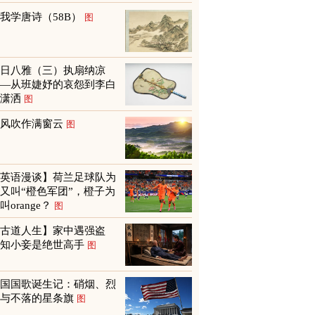
我学唐诗（58B）
图
夏日八雅（三）执扇纳凉
——从班婕妤的哀怨到李白
的潇洒
图
山风吹作满窗云
图
【英语漫谈】荷兰足球队为
又叫“橙色军团”，橙子为
叫orange？
图
【古道人生】家中遇强盗
才知小妾是绝世高手
图
美国国歌诞生记：硝烟、烈
火与不落的星条旗
图