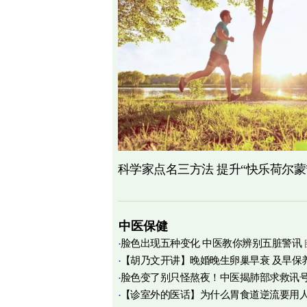
科学家点名三方法 提升“快乐荷尔蒙
中医保健
脸色出现五种变化 中医教你辨别五脏警讯
【胡乃文开讲】晚婚晚生卵巢早衰 及早保
脸色变了别只怪熬夜！中医揭肺部求救讯
育
【诊室外的医话】为什么胃食道逆流要用