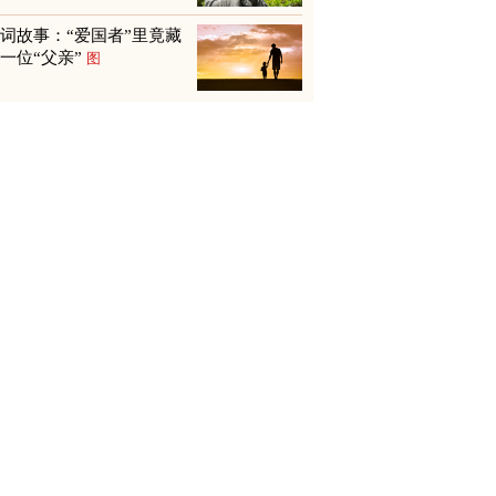
词故事：“爱国者”里竟藏
一位“父亲”
图