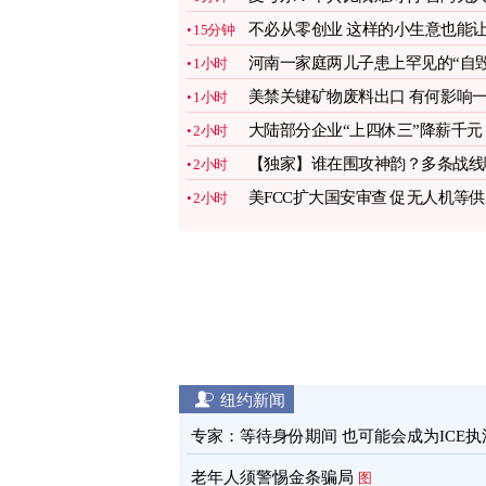
机有助防卫
图
不必从零创业 这样的小生意也能
15分钟
你赚翻(二)
图
河南一家庭两儿子患上罕见的“自
1小时
容貌症”
图
美禁关键矿物废料出口 有何影响
1小时
文看懂
图
大陆部分企业“上四休三”降薪千元
2小时
引热议
图
【独家】谁在围攻神韵？多条战线
2小时
光
图
美FCC扩大国安审查 促无人机等
2小时
链本土化
图
纽约新闻
专家：等待身份期间 也可能会成为ICE执
目标
图
老年人须警惕金条骗局
图