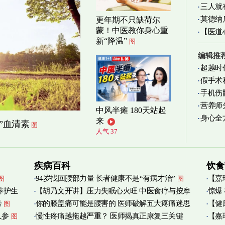
三人就
莫德纳
更年期不只缺荷尔
蒙！中医教你身心重
【医道
新“降温”
图
图
编辑推
超越时
假手术
手机伤
营养师
中风半瘫 180天站起
身心全
实践
图
来
”血清素
图
人气 37
疾病百科
饮食
94岁找回腰部力量 长者健康不是“有病才治”
【嘉
图
图
养护生
【胡乃文开讲】压力失眠心火旺 中医食疗与按摩
惊爆
烟清
号
你的膝盖痛可能是腰害的 医师破解五大疼痛迷思
【健
图
自救
图
人参
慢性疼痛越拖越严重？ 医师揭真正康复三关键
【嘉
图
管伤