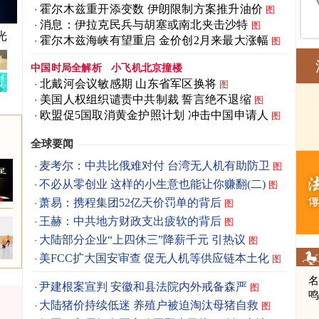
霍尔木兹重开添变数 伊朗限制方案推升油价
图
消息：伊拉克民兵与胡塞或南北夹击沙特
图
光
霍尔木兹海峡有望重启 金价创2月来最大涨幅
图
中国时局全解析
小飞机北京撞楼
北戴河会议敏感期 山东省军区换将
图
美国人权组织谴责中共制裁 誓言绝不退缩
图
欧盟促5国取消黄金护照计划 冲击中国申请人
图
全球要闻
麦考尔：中共比俄难对付 台湾无人机有助防卫
图
不必从零创业 这样的小生意也能让你赚翻(二)
图
萧易：携程集团52亿天价罚单的背后
图
王赫：中共地方财政支出疲软的背后
图
大陆部分企业“上四休三”降薪千元 引热议
图
美FCC扩大国安审查 促无人机等供应链本土化
图
尹建根案宣判 安徽和县法院内外戒备森严
图
大陆猪价持续低迷 养殖户被迫淘汰母猪自救
图
人