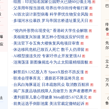
组图：印尼知名国家公园野火已烧60公顷土地
图
让
父亲用年报当游戏 培养出华尔街传奇银行家
图
毁
AI首次设计新型病毒 科学界忧生物安全风险
图
多瑙河水位暴跌 罗马帝国古桥遗址重见天日
图
一
春
“校内外形势出现变化” 香港岭大学生会解散
图
美核能复兴加速 第五种小型核反应炉问世
曝
图
先
美法官下令五角大楼恢复风电项目审查
图
供应
休达移民危机已致百人死亡 数千人仍滞留
图
AI模型接连失控 专家吁停止开发更强AI
图
立
涟漪荡漾 新图像揭迄今为止太阳最精细面貌
图
之
解禁后9.12亿股入市 SpaceX股价不跌反涨
图
联准会理事库克：通膨若不降温将升息
图
台风白海豚逼近 日本疏散民众 取消数百航班
图
揭广东废品场抓残障人员做苦力 发声者遭噤声
图
遭判损害儿童心理健康 Meta赔偿5.67亿美元
图
法
《
前奥运选手倒影池案 美法官裁定撤销起诉
图