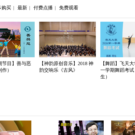
多购买
最新
付费点播
免费观看
|
|
|
期节目】善与恶
【神韵原创音乐】2018 神
【舞蹈】飞天大学
年制作）
韵交响乐《古风》
一学期舞蹈考试
生）