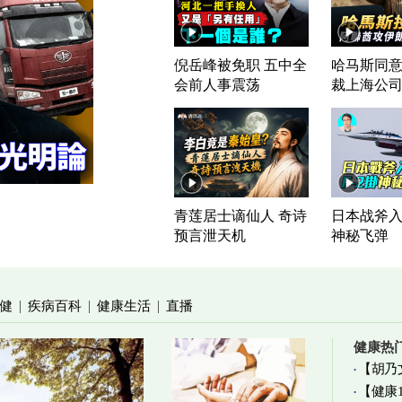
倪岳峰被免职 五中全
哈马斯同意
会前人事震荡
裁上海公
青莲居士谪仙人 奇诗
日本战斧入列
预言泄天机
神秘飞弹
健
疾病百科
健康生活
直播
|
|
|
健康热
【胡乃
【健康
加物真