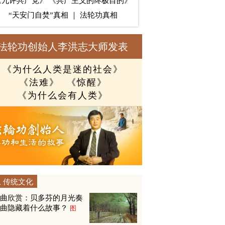
《九评共产党》
《共产主义的终极目的》
“天安门自焚”真相
｜
法轮功真相
法轮功创始人李洪志大师发表
《为什么人类是迷的社会》
《法难》
《惊醒》
《为什么会有人类》
传统文化
名曲欣赏：贝多芬的月光奏
鸣曲隐藏着什么故事？
图