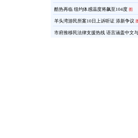
酷热再临 纽约体感温度将飙至104度
图
羊头湾游民所案10日上诉听证 添新争议
市府推移民法律支援热线 语言涵盖中文
南语
图