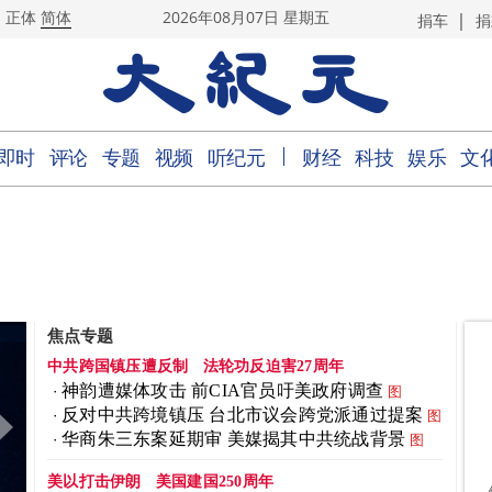
|
正体
简体
2026年08月07日 星期五
捐车
捐
｜
即时
评论
专题
视频
听纪元
财经
科技
娱乐
文
焦点专题
中共跨国镇压遭反制
法轮功反迫害27周年
神韵遭媒体攻击 前CIA官员吁美政府调查
图
反对中共跨境镇压 台北市议会跨党派通过提案
图
华商朱三东案延期审 美媒揭其中共统战背景
图
美以打击伊朗
美国建国250周年