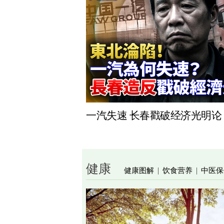
一汽失速 长春戳破经济光明论
健康
健康图解
饮食营养
中医保
|
|