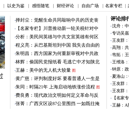
以史为鉴
感悟随笔
财经评论
自由广场
名家专栏
|
|
|
|
|
|
评论排
掸封尘：觉醒生命共同敲响中共的历史丧
钟
沈舟：中
图
【名家专栏】川普推动新一轮关税针对中
专访吴嘉
共
图
分析：美民间英雄与中共文宣英雄有何区
王友群：
别
图
程义亮：从巴基斯坦到中国 我失去自由的
高翔：共
两年
朱明昌：西方国家为何重新审视对中共政
韦拓：王
策？
图
林辉：偷国民党报纸看 毛逃亡中才知陕北
王维洛：
有刘志丹
图
钟原：政
王赫：美中的无人机大较量
图
过
夏洛山：
黄广慈：评判制度好坏 要看普通人一生是
王友群：
否安稳
图
朱同：时隔21年 上海启动地铁涨价流程
图
王友群：
费良勇：现代政治文明如何定义革命与反
【名家专
革命
图
张菁：广西灾区设87公里围挡 一如既往掩
王赫：A
盖真相
图