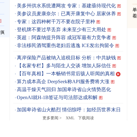
美多州供水系统遭网攻 专家：基建亟待现代化
图
单
美参议员麦康奈尔：已离开康复中心 居家休养
图
着
图
专家：这四种树千万不要在院子里种
图
登机牌不要过早丢弃 未来至少有三大用处
图
与闽
英超：阿森纳提升阵容 成冠军最有力竞争者
图
非法移民酒驾重伤老妇后逃逸 ICE发出拘留令
图
离岸保险产品被纳入追税目标 分析：中共缺钱
图
【名家专栏】多与陌生人交谈 增加人际信任
图
【百年真相】一本畅销书背后骇人听闻的真相
算力成本高企 DeepSeek称API服务费将大涨
图
高温干燥天气回归 加国卑诗省山火情势恶化
OpenAI就H-1B签证与司法部达成和解
图
加国卑诗省山火酷烈 情侣惊呼：如经历世界末日
图
更多要闻 >
XML
下载阅读