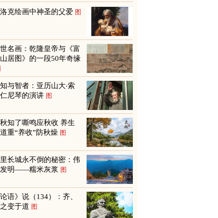
巴洛克绘画中神圣的父爱
图
传世名画：乾隆皇帝与《富
山居图》的一段50年奇缘
图
知与智者：亚历山大‧索
尔仁尼琴的演讲
图
秋知了嘶鸣应秋收 养生
道重“养收”防秋燥
图
万里长城永不倒的秘密：伟
大发明——糯米灰浆
图
论语》说（134）：齐、
鲁之变于道
图