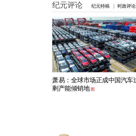
纪元评论
纪元特稿
时政评论
|
萧易：全球市场正成中国汽车
剩产能倾销地
图