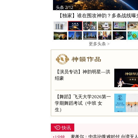
头条 2/12
【独家】谁在围攻神韵？多条战线曝
更多头条 >
【演员专访】神韵明星—洪
绍豪
【舞蹈】飞天大学2026第一
学期舞蹈考试（中班 女
生）
快讯
麦考尔：中共比俄难对付 台湾无
1分钟