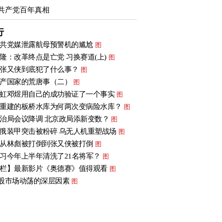
共产党百年真相
行
共党媒泄露航母预警机的尴尬
图
隆：改革终点是亡党 习换赛道(上)
图
张又侠到底犯了什么事？
图
产国家的荒唐事（二）
图
虹邓煜用自己的成功验证了一个事实
图
重建的板桥水库为何两次变病险水库？
图
治局会议降调 北京政局添新变数？
图
俄装甲突击被粉碎 乌无人机重塑战场
图
从林彪被打倒到张又侠被打倒
图
习今年上半年清洗了21名将军？
图
栏】最新影片《奥德赛》值得观看
图
股市场动荡的深层因素
图