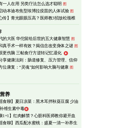
有一人在用 另类疗法怎么选才聪明
图
启动本迪布焦型埃博拉疫苗的人体试验
图
心传】青光眼眼压高？医师教3招放松颈椎
荐
代的大医 华佗留给后世的五大健康智慧
图
和真手术一样有效？揭信念改变身体之谜
图
眼更伤脑 三帖食疗方逆转记忆退化
分享健康法则：肠道修复、压力管理、信仰
方位康复：“灵魂”如何影响大脑与健康
图
营养
瑶食聊】夏日凉菜：黑木耳拌秋葵豆腐 少油
 补维生素中毒
爽养心
图
康1+1】红肉解禁？心脏科医师教你避开血
瑶食聊】西瓜配水蜜桃：盛夏一清一补养生
害