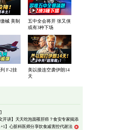
缴械 美制
五中全会将开 张又侠
司
或有3种下场
 F-2挂
美以接连空袭伊朗14
天
门
文开讲】天天吃泡面罹肝癌？食安专家揭添
1+1】心脏科医师分享饮食减害控代谢法
相