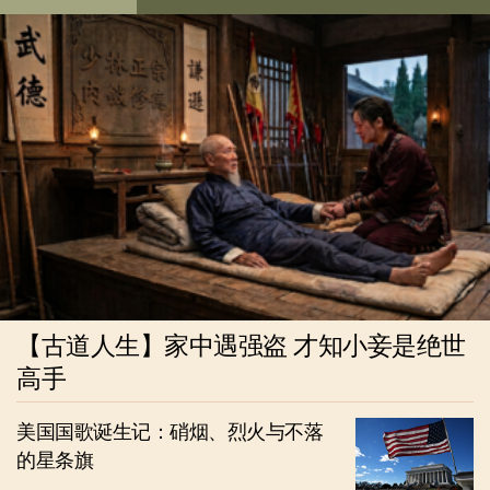
【古道人生】家中遇强盗 才知小妾是绝世
高手
美国国歌诞生记：硝烟、烈火与不落
的星条旗