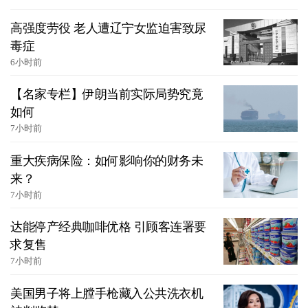
高强度劳役 老人遭辽宁女监迫害致尿
毒症
6小时前
【名家专栏】伊朗当前实际局势究竟
如何
7小时前
重大疾病保险：如何影响你的财务未
来？
7小时前
达能停产经典咖啡优格 引顾客连署要
求复售
7小时前
美国男子将上膛手枪藏入公共洗衣机