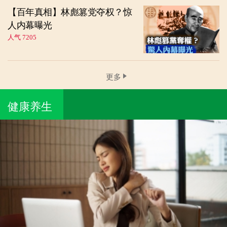
【百年真相】林彪篡党夺权？惊
人内幕曝光
人气 7205
更多
健康养生