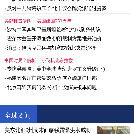
反对中共跨境镇压 台北市议会跨党派通过提案
美以打击伊朗
美国建国250周年
沙特土耳其和巴基斯坦签署北约式防务协议
霍尔木兹重开添变数 伊朗限制方案推升油价
消息：伊拉克民兵与胡塞或南北夹击沙特
中国时局全解析
小飞机北京撞楼
专访吴嘉隆：美中全球博弈 唐罗主义升级(下)
福建五名厅官密集落马 含何立峰厦门旧部
北京再降买房门槛 分析：没解决根本问题
全球要闻
美东北部6州周末面临强雷暴洪水威胁