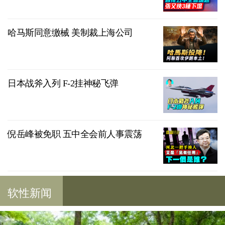
哈马斯同意缴械 美制裁上海公司
日本战斧入列 F-2挂神秘飞弹
倪岳峰被免职 五中全会前人事震荡
软性新闻