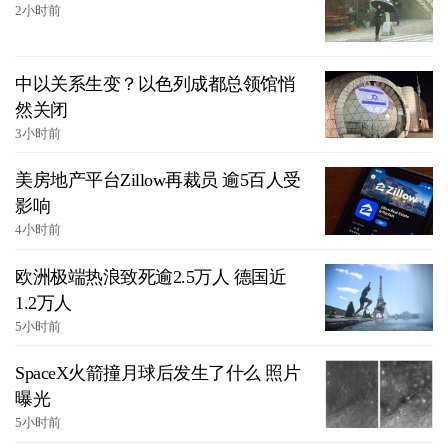
2小时前
中以关系生变？以色列成都总领馆悄
然关闭
3小时前
美房地产平台Zillow再裁员 逾5百人受
影响
4小时前
欧洲极端热浪致死逾2.5万人 德国近
1.2万人
5小时前
SpaceX火箭撞月球后发生了什么 照片
曝光
5小时前