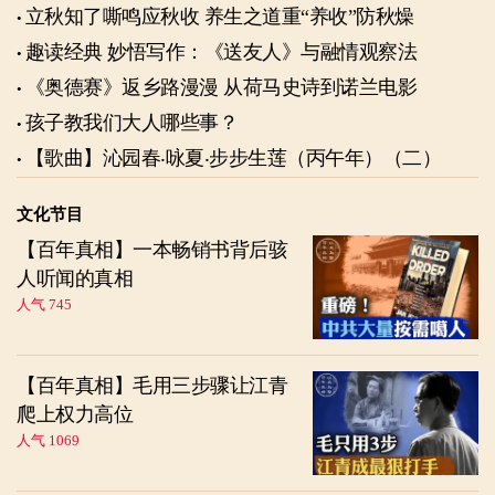
立秋知了嘶鸣应秋收 养生之道重“养收”防秋燥
趣读经典 妙悟写作：《送友人》与融情观察法
《奥德赛》返乡路漫漫 从荷马史诗到诺兰电影
孩子教我们大人哪些事？
【歌曲】沁园春‧咏夏‧步步生莲（丙午年）（二）
文化节目
【百年真相】一本畅销书背后骇
人听闻的真相
人气 745
【百年真相】毛用三步骤让江青
爬上权力高位
人气 1069