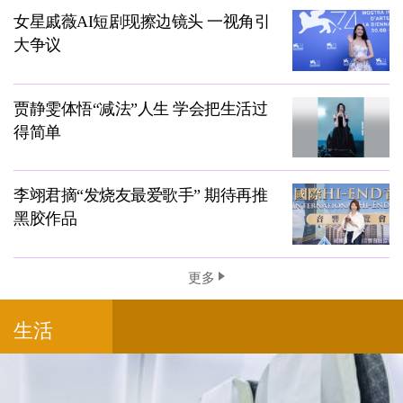
女星戚薇AI短剧现擦边镜头 一视角引
大争议
贾静雯体悟“减法”人生 学会把生活过
得简单
李翊君摘“发烧友最爱歌手” 期待再推
黑胶作品
更多
生活