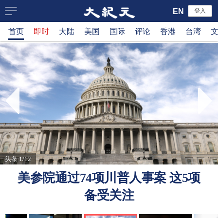
大
EN
登入
首页
即时
大陆
美国
国际
评论
香港
台湾
纪
元
新
闻
网
头条 1/12
美参院通过74项川普人事案 这5项
备受关注