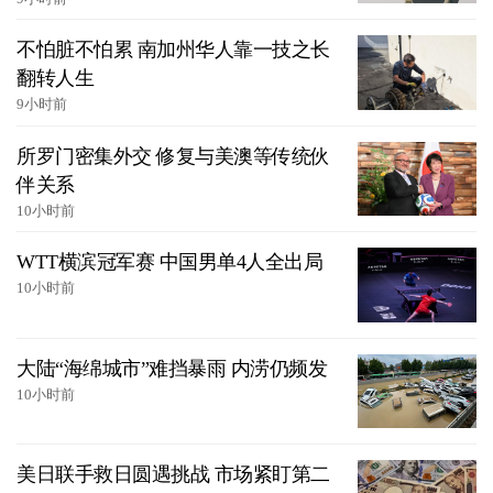
不怕脏不怕累 南加州华人靠一技之长
翻转人生
9小时前
所罗门密集外交 修复与美澳等传统伙
伴关系
10小时前
WTT横滨冠军赛 中国男单4人全出局
10小时前
大陆“海绵城市”难挡暴雨 内涝仍频发
10小时前
美日联手救日圆遇挑战 市场紧盯第二