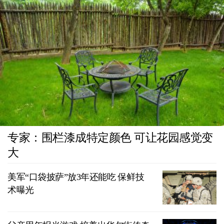
专家：围栏漆成特定颜色 可让花园感觉变
大
美军“口袋披萨”放3年还能吃 保鲜技
术曝光