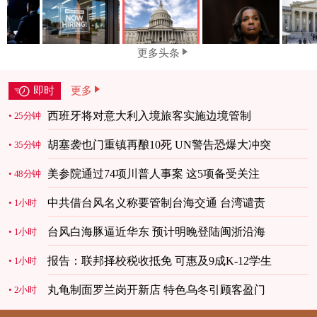
更多头条
即时
更多
西班牙将对意大利入境旅客实施边境管制
25分钟
胡塞袭也门重镇再酿10死 UN警告恐爆大冲突
35分钟
美参院通过74项川普人事案 这5项备受关注
48分钟
中共借台风名义称要管制台海交通 台湾谴责
1小时
台风白海豚逼近华东 预计明晚登陆闽浙沿海
1小时
报告：联邦择校税收抵免 可惠及9成K-12学生
1小时
丸龟制面罗兰岗开新店 特色乌冬引顾客盈门
2小时