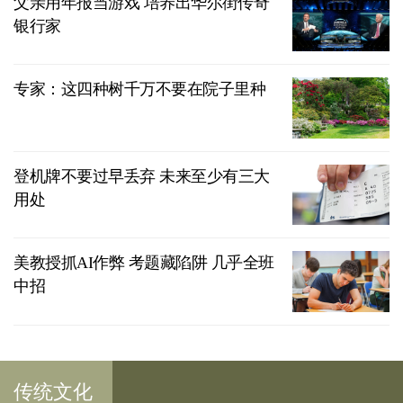
父亲用年报当游戏 培养出华尔街传奇
银行家
专家：这四种树千万不要在院子里种
登机牌不要过早丢弃 未来至少有三大
用处
美教授抓AI作弊 考题藏陷阱 几乎全班
中招
传统文化