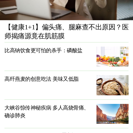
【健康1+1】偏头痛、腿麻查不出原因？医
师揭痛源竟在肌筋膜
比高钠饮食更可怕的杀手：磷酸盐
高纤燕麦的创意吃法 美味又低脂
大峡谷惊传神秘疾病 多人高烧骨痛、
确诊肺炎