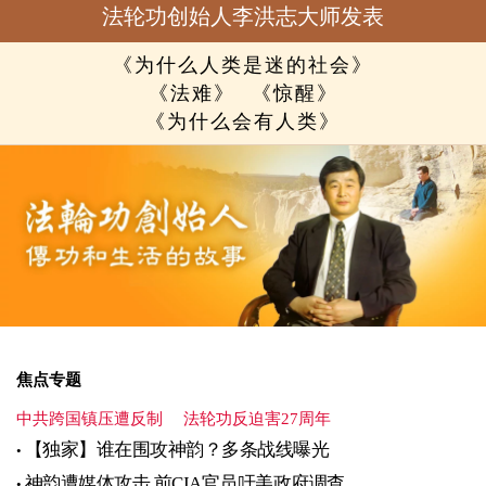
法轮功创始人李洪志大师发表
《为什么人类是迷的社会》
《法难》
《惊醒》
《为什么会有人类》
焦点专题
中共跨国镇压遭反制
法轮功反迫害27周年
【独家】谁在围攻神韵？多条战线曝光
神韵遭媒体攻击 前CIA官员吁美政府调查