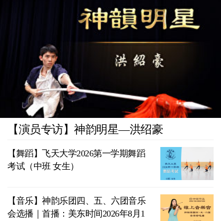
【演员专访】神韵明星—洪绍豪
【舞蹈】飞天大学2026第一学期舞蹈
考试（中班 女生）
【音乐】神韵乐团四、五、六团音乐
会选播｜首播：美东时间2026年8月1