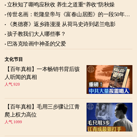
立秋知了嘶鸣应秋收 养生之道重“养收”防秋燥
传世名画：乾隆皇帝与《富春山居图》的一段50年奇
缘
《奥德赛》返乡路漫漫 从荷马史诗到诺兰电影
孩子教我们大人哪些事？
巴洛克绘画中神圣的父爱
文化节目
【百年真相】一本畅销书背后骇
人听闻的真相
人气 920
【百年真相】毛用三步骤让江青
爬上权力高位
人气 1099