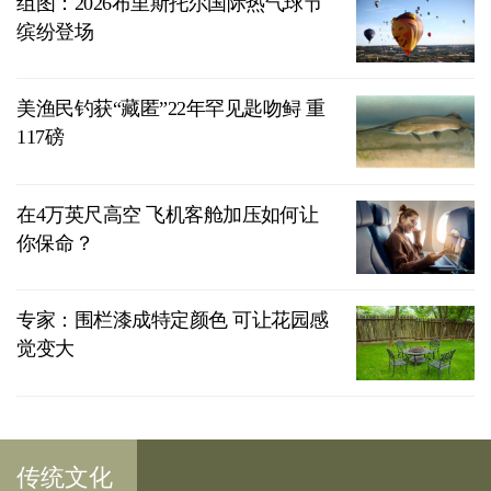
组图：2026布里斯托尔国际热气球节
缤纷登场
美渔民钓获“藏匿”22年罕见匙吻鲟 重
117磅
在4万英尺高空 飞机客舱加压如何让
你保命？
专家：围栏漆成特定颜色 可让花园感
觉变大
传统文化