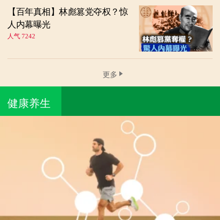
【百年真相】林彪篡党夺权？惊
人内幕曝光
人气 7242
更多
健康养生