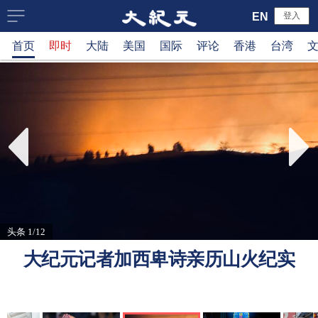
大
EN
登入
首页
即时
大陆
美国
国际
评论
香港
台湾
纪
元
新
闻
网
头条 1/12
大纪元记者加西卑诗亲历山火纪实