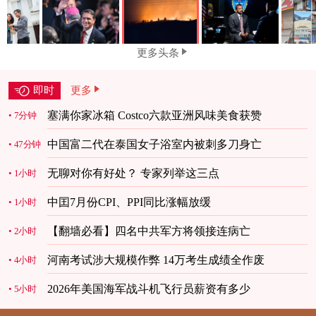
更多头条
即时
更多
塞满你家冰箱 Costco六款亚洲风味美食获赞
7分钟
中国富二代在泰国女子浴室内被刺多刀身亡
47分钟
无聊对你有好处？ 专家列举这三点
1小时
中囯7月份CPI、PPI同比涨幅放缓
1小时
【翻墙必看】四名中共军方将领接连病亡
2小时
河南考试涉大规模作弊 14万考生成绩全作废
4小时
2026年美国海军战斗机飞行员薪资有多少
5小时