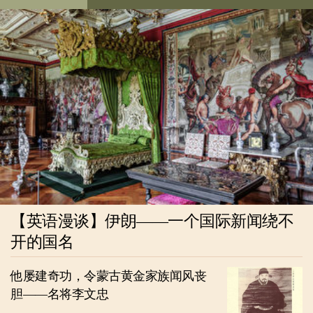
【英语漫谈】伊朗——一个国际新闻绕不
开的国名
他屡建奇功，令蒙古黄金家族闻风丧
胆——名将李文忠