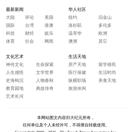
最新新闻
华人社区
大陆
评论
美国
纽约
旧金山
国际
台湾
港澳
洛杉矶
多伦多
科技
财经
娱乐
温哥华
欧洲
体育
社会
网闻
澳洲
其它
文化艺术
生活天地
神传文化
生命探索
房产天地
留学移民
人生感悟
文学世界
医疗保健
生活时尚
史海钩沉
人物春秋
纵横职场
美食天地
教育园地
典故传奇
旅游休闲
艺术长河
本网站图文内容归大纪元所有，
任何单位及个人未经许可，不得擅自转载使用。