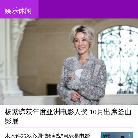
娱乐休闲
杨紫琼获年度亚洲电影人奖 10月出席釜山
影展
木木许26岁心愿“想演戏”目标是电影