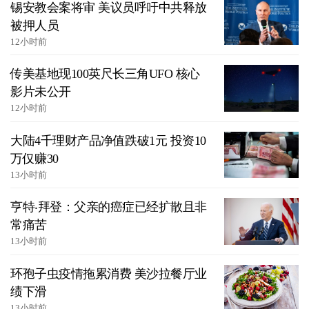
锡安教会案将审 美议员呼吁中共释放
被押人员
12小时前
传美基地现100英尺长三角UFO 核心
影片未公开
12小时前
大陆4千理财产品净值跌破1元 投资10
万仅赚30
13小时前
亨特‧拜登：父亲的癌症已经扩散且非
常痛苦
13小时前
环孢子虫疫情拖累消费 美沙拉餐厅业
绩下滑
13小时前