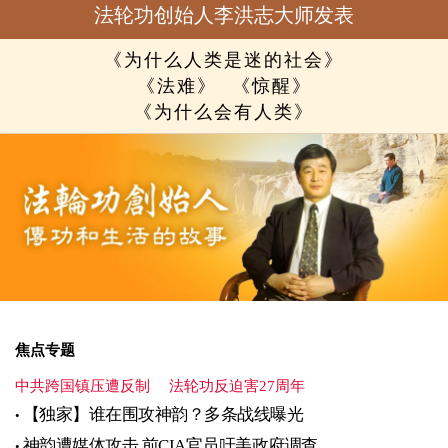
法轮功创始人李洪志大师发表
《为什么人类是迷的社会》
《法难》
《惊醒》
《为什么会有人类》
焦点专题
中共跨国镇压遭反制
法轮功反迫害27周年
【独家】谁在围攻神韵？多条战线曝光
神韵遭媒体攻击 前CIA官员吁美政府调查