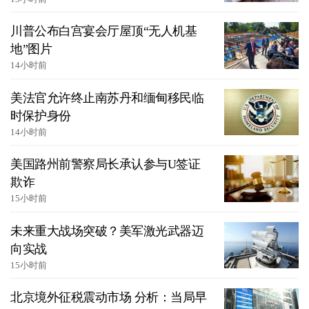
川普公布白宫宴会厅屋顶“无人机基
地”图片
14小时前
美法官允许终止南苏丹和缅甸移民临
时保护身份
14小时前
美国路州前警察局长承认参与U签证
欺诈
15小时前
未来重大战场突破？美军激光武器迈
向实战
15小时前
北京境外征税震动市场 分析：当局早