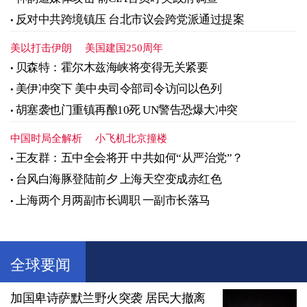
反对中共跨境镇压 台北市议会跨党派通过提案
美以打击伊朗
美国建国250周年
贝森特：霍尔木兹海峡将变得无关紧要
美伊冲突下 美中央司令部司令访问以色列
胡塞袭也门重镇再酿10死 UN警告恐爆大冲突
中国时局全解析
小飞机北京撞楼
王友群：五中全会将开 中共如何“从严治党”？
台风白海豚登陆前夕 上海天空变成赤红色
上海两个月两副市长调职 一副市长落马
全球要闻
加国卑诗萨默兰野火突袭 居民大撤离