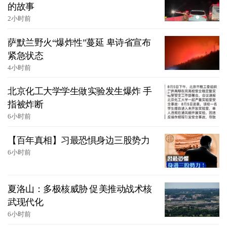
的故事
2小时前
萨默兰野火“爆炸性”蔓延 卑诗省宣布
紧急状态
4小时前
北京化工大学学生做实验发生爆炸 手
指被炸断
6小时前
【百年真相】习最恐惧身边三股势力
6小时前
夏洛山：多极核威胁 促美推动战术核
武现代化
6小时前