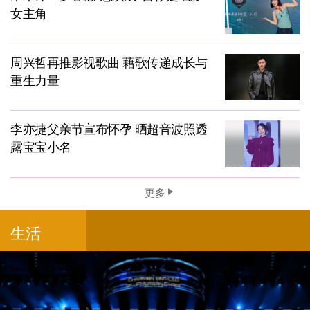
女主角
周兴哲再推影视歌曲 藉歌传递成长与
重生力量
李亦捷父亲节宣布怀孕 晒超音波照透
露宝宝小名
更多
生活