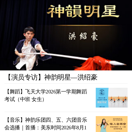
【演员专访】神韵明星—洪绍豪
【舞蹈】飞天大学2026第一学期舞蹈
考试（中班 女生）
【音乐】神韵乐团四、五、六团音乐
会选播｜首播：美东时间2026年8月1