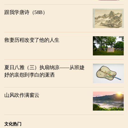
跟我学唐诗（58B）
救妻历程改变了他的人生
夏日八雅（三）执扇纳凉——从班婕
妤的哀怨到李白的潇洒
山风吹作满窗云
文化热门