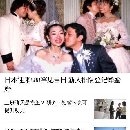
日本迎来888罕见吉日 新人排队登记蜂蜜
婚
上班聊天是摸鱼？ 研究：短暂休息可
提升动力