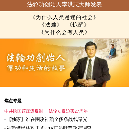
法轮功创始人李洪志大师发表
《为什么人类是迷的社会》
《法难》
《惊醒》
《为什么会有人类》
焦点专题
中共跨国镇压遭反制
法轮功反迫害27周年
【独家】谁在围攻神韵？多条战线曝光
神韵遭媒体攻击 前CIA官员吁美政府调查