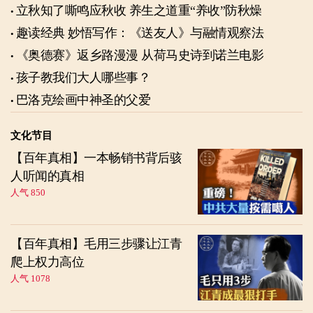
立秋知了嘶鸣应秋收 养生之道重“养收”防秋燥
趣读经典 妙悟写作：《送友人》与融情观察法
《奥德赛》返乡路漫漫 从荷马史诗到诺兰电影
孩子教我们大人哪些事？
巴洛克绘画中神圣的父爱
文化节目
【百年真相】一本畅销书背后骇
人听闻的真相
人气 850
【百年真相】毛用三步骤让江青
爬上权力高位
人气 1078