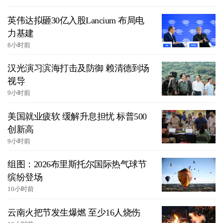
英伟达拟砸30亿入股Lancium 布局电
力基建
8小时前
汉光演习滨海打击及防御 赖清德到场
视导
9小时前
美国就业疲软 缓解升息担忧 标普500
创新高
9小时前
组图：2026布里斯托尔国际热气球节
缤纷登场
10小时前
云南火把节发生爆燃 至少16人烧伤