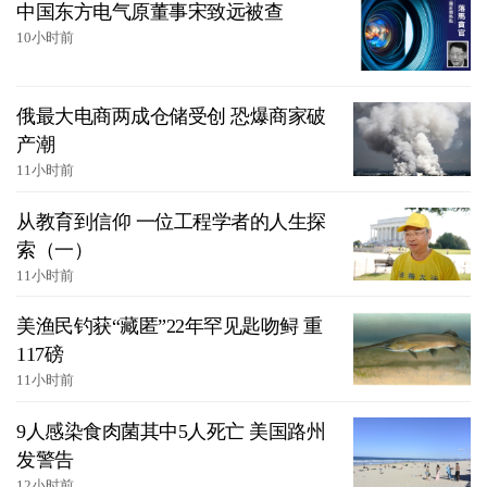
中国东方电气原董事宋致远被查
10小时前
俄最大电商两成仓储受创 恐爆商家破
产潮
11小时前
从教育到信仰 一位工程学者的人生探
索（一）
11小时前
美渔民钓获“藏匿”22年罕见匙吻鲟 重
117磅
11小时前
9人感染食肉菌其中5人死亡 美国路州
发警告
12小时前