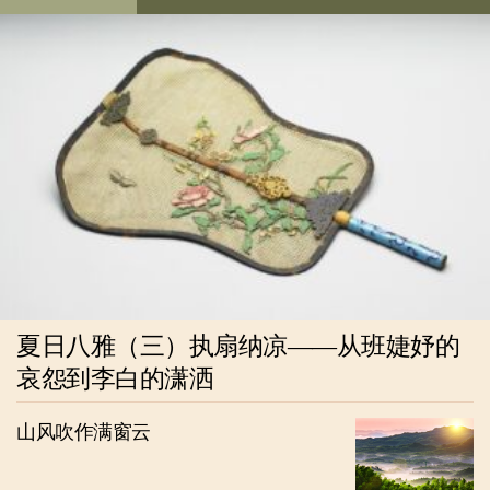
夏日八雅（三）执扇纳凉——从班婕妤的
哀怨到李白的潇洒
山风吹作满窗云