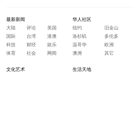
最新新闻
华人社区
大陆
评论
美国
纽约
旧金山
国际
台湾
港澳
洛杉矶
多伦多
科技
财经
娱乐
温哥华
欧洲
体育
社会
网闻
澳洲
其它
文化艺术
生活天地
神传文化
生命探索
房产天地
留学移民
人生感悟
文学世界
医疗保健
生活时尚
史海钩沉
人物春秋
纵横职场
美食天地
教育园地
典故传奇
旅游休闲
艺术长河
本网站图文内容归大纪元所有，