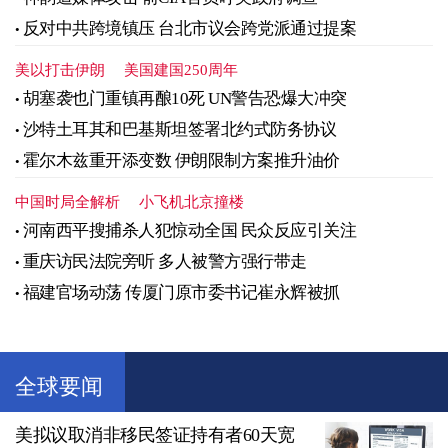
反对中共跨境镇压 台北市议会跨党派通过提案
美以打击伊朗
美国建国250周年
胡塞袭也门重镇再酿10死 UN警告恐爆大冲突
沙特土耳其和巴基斯坦签署北约式防务协议
霍尔木兹重开添变数 伊朗限制方案推升油价
中国时局全解析
小飞机北京撞楼
河南西平搜捕杀人犯惊动全国 民众反应引关注
重庆访民法院旁听 多人被警方强行带走
福建官场动荡 传厦门原市委书记崔永辉被抓
全球要闻
美拟议取消非移民签证持有者60天宽