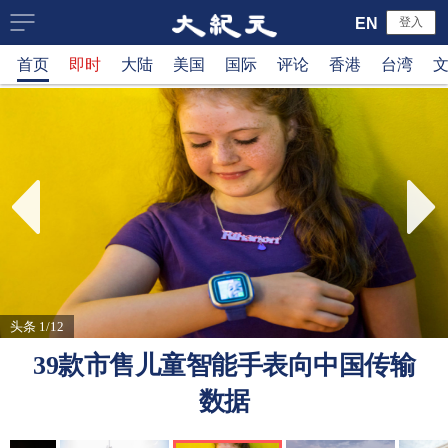
大
EN
登入
首页
即时
大陆
美国
国际
评论
香港
台湾
纪
元
新
闻
网
头条 1/12
39款市售儿童智能手表向中国传输
数据