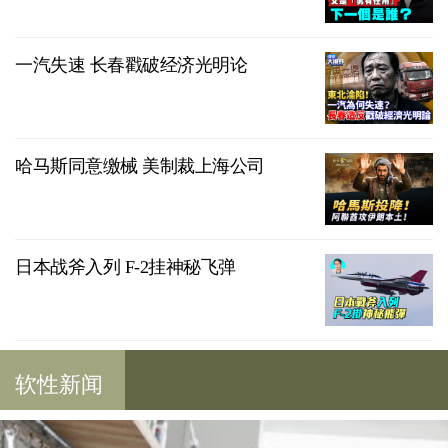
一汽失速 长春戳破经济光明论
哈马斯同意缴械 美制裁上海公司
日本战斧入列 F-2挂神秘飞弹
软性新闻