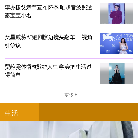
李亦捷父亲节宣布怀孕 晒超音波照透
露宝宝小名
女星戚薇AI短剧擦边镜头翻车 一视角
引争议
贾静雯体悟“减法”人生 学会把生活过
得简单
更多
生活