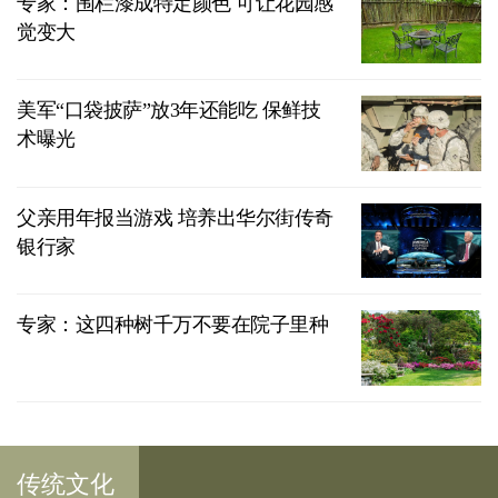
专家：围栏漆成特定颜色 可让花园感
觉变大
美军“口袋披萨”放3年还能吃 保鲜技
术曝光
父亲用年报当游戏 培养出华尔街传奇
银行家
专家：这四种树千万不要在院子里种
传统文化