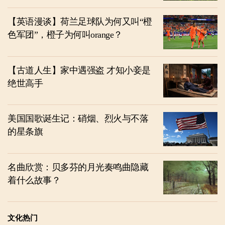
【英语漫谈】荷兰足球队为何又叫“橙
色军团”，橙子为何叫orange？
【古道人生】家中遇强盗 才知小妾是
绝世高手
美国国歌诞生记：硝烟、烈火与不落
的星条旗
名曲欣赏：贝多芬的月光奏鸣曲隐藏
着什么故事？
文化热门