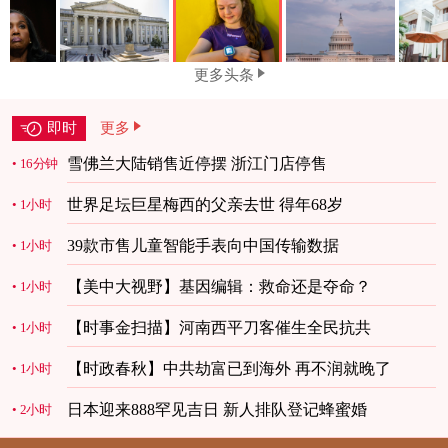
更多头条
即时
更多
雪佛兰大陆销售近停摆 浙江门店停售
16分钟
世界足坛巨星梅西的父亲去世 得年68岁
1小时
39款市售儿童智能手表向中国传输数据
1小时
【美中大视野】基因编辑：救命还是夺命？
1小时
【时事金扫描】河南西平刀客催生全民抗共
1小时
【时政春秋】中共劫富已到海外 再不润就晚了
1小时
日本迎来888罕见吉日 新人排队登记蜂蜜婚
2小时