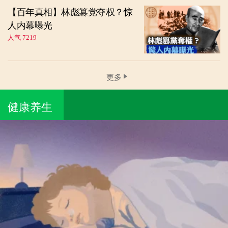
【百年真相】林彪篡党夺权？惊
人内幕曝光
人气 7219
更多
健康养生