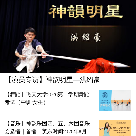
【演员专访】神韵明星—洪绍豪
【舞蹈】飞天大学2026第一学期舞蹈
考试（中班 女生）
【音乐】神韵乐团四、五、六团音乐
会选播｜首播：美东时间2026年8月1