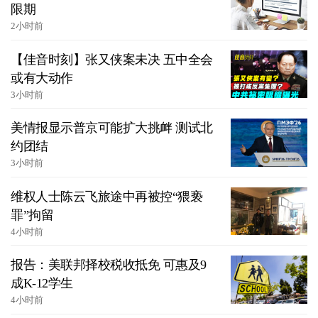
限期
2小时前
【佳音时刻】张又侠案未决 五中全会
或有大动作
3小时前
美情报显示普京可能扩大挑衅 测试北
约团结
3小时前
维权人士陈云飞旅途中再被控“猥亵
罪”拘留
4小时前
报告：美联邦择校税收抵免 可惠及9
成K-12学生
4小时前