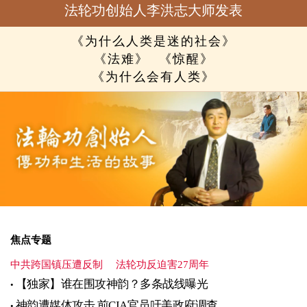
法轮功创始人李洪志大师发表
《为什么人类是迷的社会》
《法难》
《惊醒》
《为什么会有人类》
焦点专题
中共跨国镇压遭反制
法轮功反迫害27周年
【独家】谁在围攻神韵？多条战线曝光
神韵遭媒体攻击 前CIA官员吁美政府调查