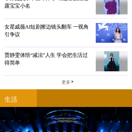
露宝宝小名
女星戚薇AI短剧擦边镜头翻车 一视角
引争议
贾静雯体悟“减法”人生 学会把生活过
得简单
更多
生活