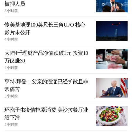
被押人员
3小时前
传美基地现100英尺长三角UFO 核心
影片未公开
4小时前
大陆4千理财产品净值跌破1元 投资10
万仅赚30
4小时前
亨特‧拜登：父亲的癌症已经扩散且非
常痛苦
5小时前
环孢子虫疫情拖累消费 美沙拉餐厅业
绩下滑
5小时前