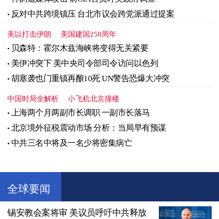
反对中共跨境镇压 台北市议会跨党派通过提案
美以打击伊朗
美国建国250周年
贝森特：霍尔木兹海峡将变得无关紧要
美伊冲突下 美中央司令部司令访问以色列
胡塞袭也门重镇再酿10死 UN警告恐爆大冲突
中国时局全解析
小飞机北京撞楼
上海两个月两副市长调职 一副市长落马
北京境外征税震动市场 分析：当局早有预谋
中共三名中将及一名少将密集病亡
全球要闻
锡安教会案将审 美议员呼吁中共释放