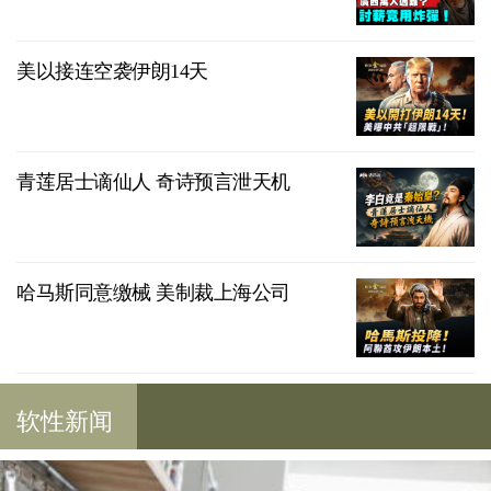
美以接连空袭伊朗14天
青莲居士谪仙人 奇诗预言泄天机
哈马斯同意缴械 美制裁上海公司
软性新闻