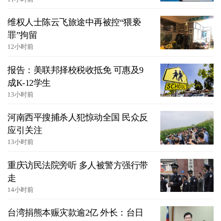
维权人士陈云飞旅途中再被控“猥亵
罪”拘留
12小时前
报告：美联邦择校税收抵免 可惠及9
成K-12学生
13小时前
河南西平搜捕杀人犯惊动全国 民众反
应引关注
13小时前
重庆访民法院旁听 多人被警方强行带
走
14小时前
台湾捐熊本赈灾款逾2亿 外长：台日