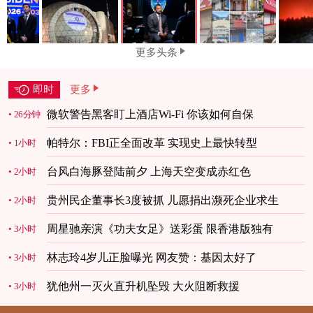
更多头条
即时
更多
微软警告黑客盯上酒店Wi-Fi 你该如何自保
26分钟
帕特尔：FBI正全面改革 实现史上最快转型
1小时
台风白海豚登陆前夕 上海天空变成赤红色
2小时
贵州民企董事长3度被抓 儿愿捐出濒死企业求生
2小时
周星驰亲演《功夫女足》送彩蛋 限香港版独有
3小时
林志玲4岁儿正脸曝光 网友赞：基因太好了
3小时
犹他州一灭火直升机坠毁 大火阻断救援
3小时