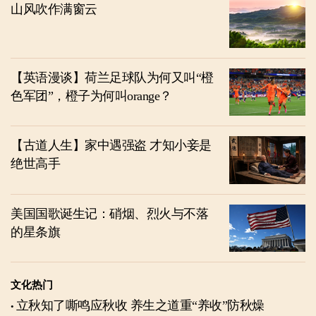
山风吹作满窗云
【英语漫谈】荷兰足球队为何又叫“橙
色军团”，橙子为何叫orange？
【古道人生】家中遇强盗 才知小妾是
绝世高手
美国国歌诞生记：硝烟、烈火与不落
的星条旗
文化热门
立秋知了嘶鸣应秋收 养生之道重“养收”防秋燥