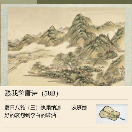
跟我学唐诗（58B）
夏日八雅（三）执扇纳凉——从班婕
妤的哀怨到李白的潇洒