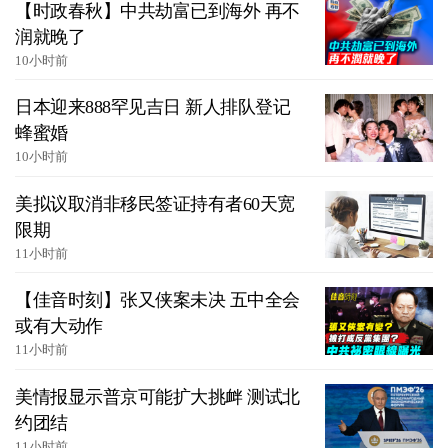
【时政春秋】中共劫富已到海外 再不
润就晚了
10小时前
日本迎来888罕见吉日 新人排队登记
蜂蜜婚
10小时前
美拟议取消非移民签证持有者60天宽
限期
11小时前
【佳音时刻】张又侠案未决 五中全会
或有大动作
11小时前
美情报显示普京可能扩大挑衅 测试北
约团结
11小时前