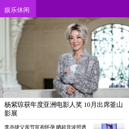
娱乐休闲
杨紫琼获年度亚洲电影人奖 10月出席釜山
影展
李亦捷父亲节宣布怀孕 晒超音波照透