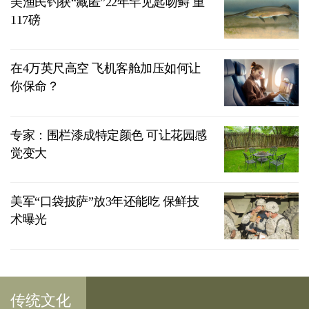
美渔民钓获“藏匿”22年罕见匙吻鲟 重
117磅
在4万英尺高空 飞机客舱加压如何让
你保命？
专家：围栏漆成特定颜色 可让花园感
觉变大
美军“口袋披萨”放3年还能吃 保鲜技
术曝光
传统文化