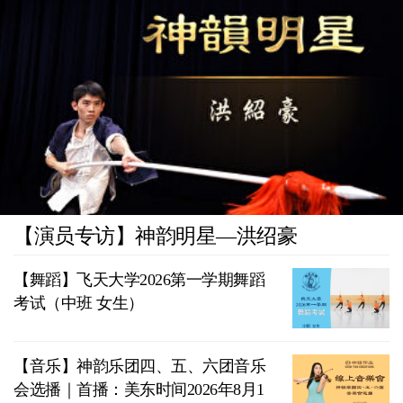
【演员专访】神韵明星—洪绍豪
【舞蹈】飞天大学2026第一学期舞蹈
考试（中班 女生）
【音乐】神韵乐团四、五、六团音乐
会选播｜首播：美东时间2026年8月1