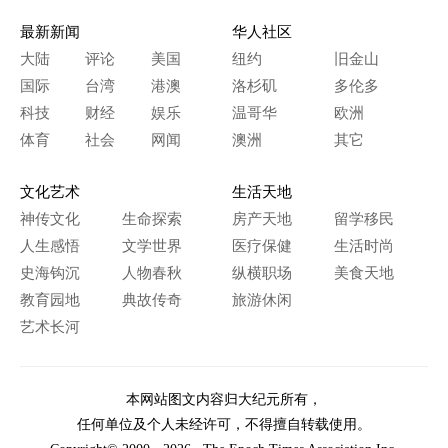
最新新闻
华人社区
大陆
评论
美国
纽约
旧金山
国际
台湾
港澳
洛杉矶
多伦多
科技
财经
娱乐
温哥华
欧洲
体育
社会
网闻
澳洲
其它
文化艺术
生活天地
神传文化
生命探索
房产天地
留学移民
人生感悟
文学世界
医疗保健
生活时尚
史海钩沉
人物春秋
纵横职场
美食天地
教育园地
典故传奇
旅游休闲
艺术长河
本网站图文内容归大纪元所有，
任何单位及个人未经许可，不得擅自转载使用。