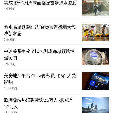
美东北部6州周末面临强雷暴洪水威胁
8小时前
暴雨高温频袭纽约 官员警告极端天气
成新常态
9小时前
中以关系生变？以色列成都总领馆悄
然关闭
9小时前
美房地产平台Zillow再裁员 逾5百人受
影响
10小时前
欧洲极端热浪致死逾2.5万人 德国近
1.2万人
11小时前