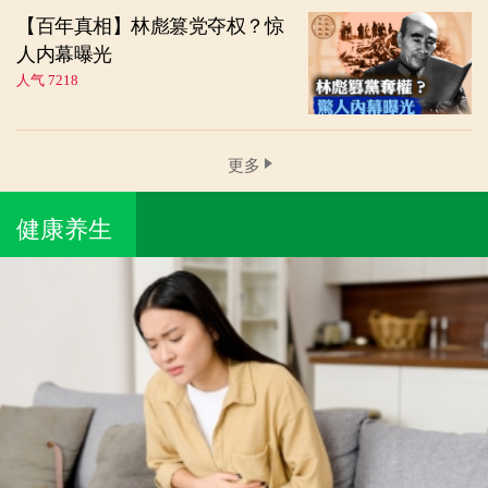
【百年真相】林彪篡党夺权？惊
人内幕曝光
人气 7218
更多
健康养生