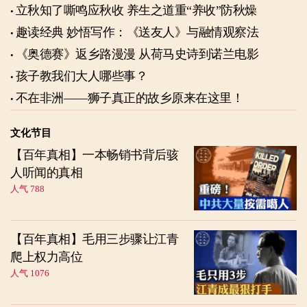
立秋知了嘶鸣应秋收 养生之道重“养收”防秋燥
趣读经典 妙悟写作：《送友人》与融情观察法
《奥德赛》返乡路漫漫 从荷马史诗到诺兰电影
孩子教我们大人哪些事？
不在非洲——狮子真正的故乡原来在这里！
文化节目
【百年真相】一本畅销书背后骇
人听闻的真相
人气 788
【百年真相】毛用三步骤让江青
爬上权力高位
人气 1076