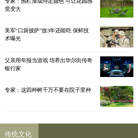
专家：围栏漆成特定颜色 可让花园感
觉变大
美军“口袋披萨”放3年还能吃 保鲜技
术曝光
父亲用年报当游戏 培养出华尔街传奇
银行家
专家：这四种树千万不要在院子里种
传统文化