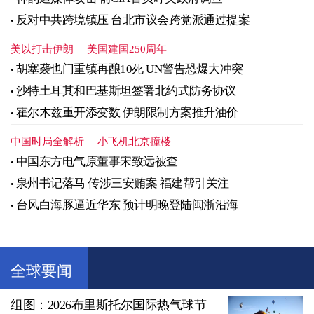
反对中共跨境镇压 台北市议会跨党派通过提案
美以打击伊朗
美国建国250周年
胡塞袭也门重镇再酿10死 UN警告恐爆大冲突
沙特土耳其和巴基斯坦签署北约式防务协议
霍尔木兹重开添变数 伊朗限制方案推升油价
中国时局全解析
小飞机北京撞楼
中国东方电气原董事宋致远被查
泉州书记落马 传涉三安贿案 福建帮引关注
台风白海豚逼近华东 预计明晚登陆闽浙沿海
全球要闻
组图：2026布里斯托尔国际热气球节