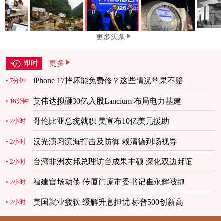
更多头条
即时
更多
iPhone 17摔坏能免费修？这些情况苹果不赔
7分钟
英伟达拟砸30亿入股Lancium 布局电力基建
16分钟
哥伦比亚总统就职 美宣布10亿美元援助
2小时
汉光演习滨海打击及防御 赖清德到场视导
2小时
台湾非洲友邦总理访台成果丰硕 深化双边邦谊
2小时
福建官场动荡 传厦门原市委书记崔永辉被抓
2小时
美国就业疲软 缓解升息担忧 标普500创新高
2小时