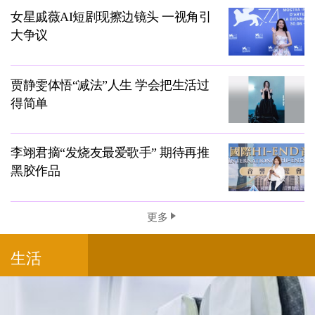
女星戚薇AI短剧现擦边镜头 一视角引
大争议
贾静雯体悟“减法”人生 学会把生活过
得简单
李翊君摘“发烧友最爱歌手” 期待再推
黑胶作品
更多
生活