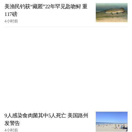
美渔民钓获“藏匿”22年罕见匙吻鲟 重
117磅
4小时前
9人感染食肉菌其中5人死亡 美国路州
发警告
4小时前