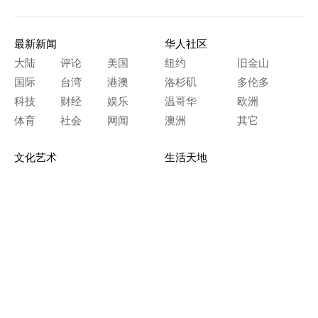
最新新闻
华人社区
大陆
评论
美国
纽约
旧金山
国际
台湾
港澳
洛杉矶
多伦多
科技
财经
娱乐
温哥华
欧洲
体育
社会
网闻
澳洲
其它
文化艺术
生活天地
神传文化
生命探索
房产天地
留学移民
人生感悟
文学世界
医疗保健
生活时尚
史海钩沉
人物春秋
纵横职场
美食天地
教育园地
典故传奇
旅游休闲
艺术长河
本网站图文内容归大纪元所有，