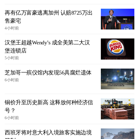
再有亿万富豪逃离加州 认赔8725万出
售豪宅
4小时前
汉堡王超越Wendy’s 成全美第二大汉
堡连锁店
5小时前
芝加哥一殡仪馆内发现56具腐烂遗体
6小时前
铜价升至历史新高 这释放何种经济信
号？
6小时前
西班牙将对意大利入境旅客实施边境