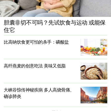
胆囊非切不可吗？先试饮食与运动 或能保
住它
比高钠饮食更可怕的杀手：磷酸盐
高纤燕麦的创意吃法 美味又低脂
大峡谷惊传神秘疾病 多人高烧骨痛、
确诊肺炎