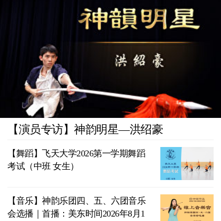
【演员专访】神韵明星—洪绍豪
【舞蹈】飞天大学2026第一学期舞蹈
考试（中班 女生）
【音乐】神韵乐团四、五、六团音乐
会选播｜首播：美东时间2026年8月1