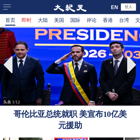
大
EN
登入
首页
即时
大陆
美国
国际
评论
香港
台湾
纪
元
新
闻
网
头条 1/12
哥伦比亚总统就职 美宣布10亿美
元援助