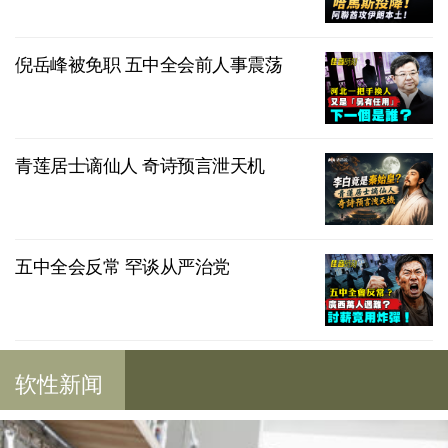
倪岳峰被免职 五中全会前人事震荡
青莲居士谪仙人 奇诗预言泄天机
五中全会反常 罕谈从严治党
软性新闻