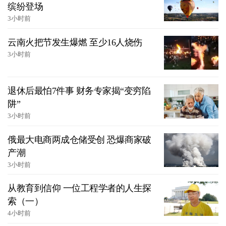
缤纷登场
3小时前
云南火把节发生爆燃 至少16人烧伤
3小时前
退休后最怕7件事 财务专家揭“变穷陷
阱”
3小时前
俄最大电商两成仓储受创 恐爆商家破
产潮
3小时前
从教育到信仰 一位工程学者的人生探
索（一）
4小时前