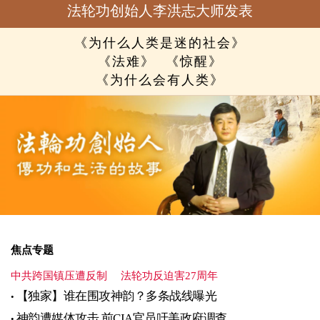
法轮功创始人李洪志大师发表
《为什么人类是迷的社会》
《法难》
《惊醒》
《为什么会有人类》
焦点专题
中共跨国镇压遭反制
法轮功反迫害27周年
【独家】谁在围攻神韵？多条战线曝光
神韵遭媒体攻击 前CIA官员吁美政府调查