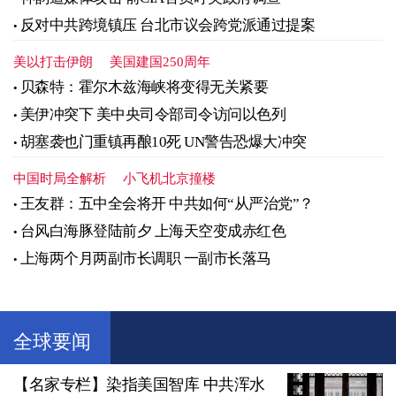
反对中共跨境镇压 台北市议会跨党派通过提案
美以打击伊朗
美国建国250周年
贝森特：霍尔木兹海峡将变得无关紧要
美伊冲突下 美中央司令部司令访问以色列
胡塞袭也门重镇再酿10死 UN警告恐爆大冲突
中国时局全解析
小飞机北京撞楼
王友群：五中全会将开 中共如何“从严治党”？
台风白海豚登陆前夕 上海天空变成赤红色
上海两个月两副市长调职 一副市长落马
全球要闻
【名家专栏】染指美国智库 中共浑水