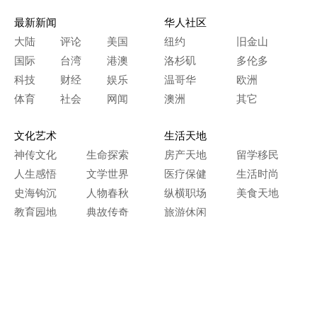
最新新闻
华人社区
大陆
评论
美国
纽约
旧金山
国际
台湾
港澳
洛杉矶
多伦多
科技
财经
娱乐
温哥华
欧洲
体育
社会
网闻
澳洲
其它
文化艺术
生活天地
神传文化
生命探索
房产天地
留学移民
人生感悟
文学世界
医疗保健
生活时尚
史海钩沉
人物春秋
纵横职场
美食天地
教育园地
典故传奇
旅游休闲
艺术长河
本网站图文内容归大纪元所有，
任何单位及个人未经许可，不得擅自转载使用。