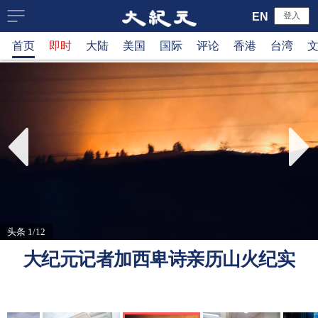
大
EN
登入
首页
即时
大陆
美国
国际
评论
香港
台湾
纪
元
新
闻
网
头条 1/12
大纪元记者加西卑诗亲历山火纪实