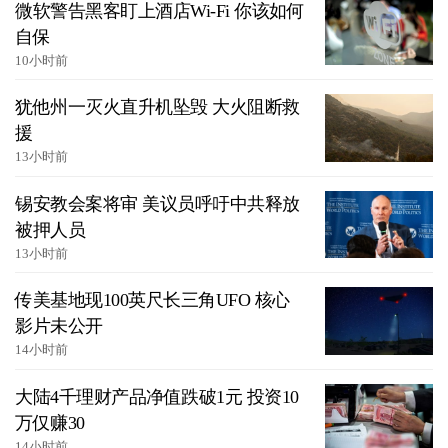
微软警告黑客盯上酒店Wi-Fi 你该如何
自保
10小时前
犹他州一灭火直升机坠毁 大火阻断救
援
13小时前
锡安教会案将审 美议员呼吁中共释放
被押人员
13小时前
传美基地现100英尺长三角UFO 核心
影片未公开
14小时前
大陆4千理财产品净值跌破1元 投资10
万仅赚30
14小时前