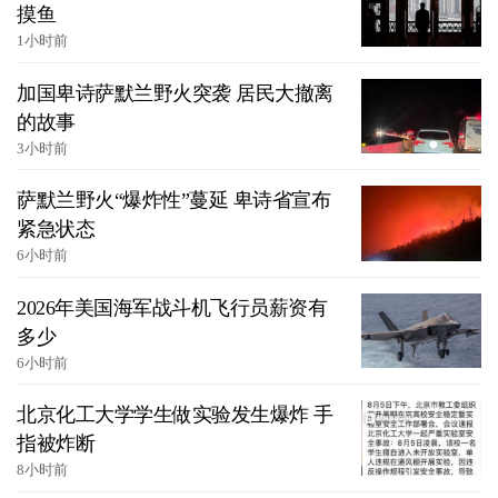
摸鱼
1小时前
加国卑诗萨默兰野火突袭 居民大撤离
的故事
3小时前
萨默兰野火“爆炸性”蔓延 卑诗省宣布
紧急状态
6小时前
2026年美国海军战斗机飞行员薪资有
多少
6小时前
北京化工大学学生做实验发生爆炸 手
指被炸断
8小时前