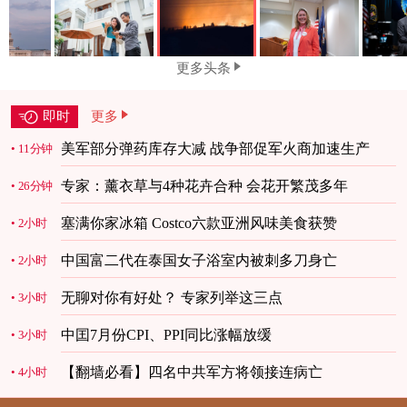
更多头条
即时
更多
美军部分弹药库存大减 战争部促军火商加速生产
11分钟
专家：薰衣草与4种花卉合种 会花开繁茂多年
26分钟
塞满你家冰箱 Costco六款亚洲风味美食获赞
2小时
中国富二代在泰国女子浴室内被刺多刀身亡
2小时
无聊对你有好处？ 专家列举这三点
3小时
中囯7月份CPI、PPI同比涨幅放缓
3小时
【翻墙必看】四名中共军方将领接连病亡
4小时