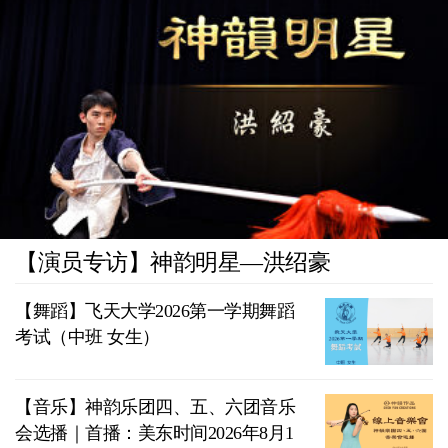
【演员专访】神韵明星—洪绍豪
【舞蹈】飞天大学2026第一学期舞蹈
考试（中班 女生）
【音乐】神韵乐团四、五、六团音乐
会选播｜首播：美东时间2026年8月1