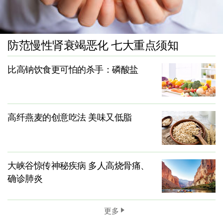
防范慢性肾衰竭恶化 七大重点须知
比高钠饮食更可怕的杀手：磷酸盐
高纤燕麦的创意吃法 美味又低脂
大峡谷惊传神秘疾病 多人高烧骨痛、
确诊肺炎
更多