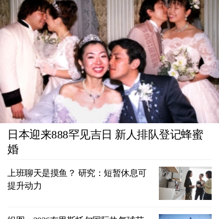
日本迎来888罕见吉日 新人排队登记蜂蜜
婚
上班聊天是摸鱼？ 研究：短暂休息可
提升动力