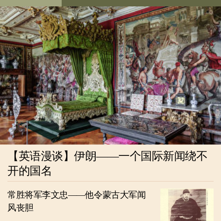
【英语漫谈】伊朗——一个国际新闻绕不
开的国名
常胜将军李文忠——他令蒙古大军闻
风丧胆