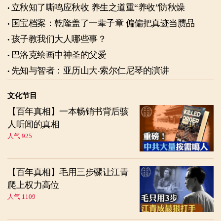
立秋知了嘶鸣应秋收 养生之道重“养收”防秋燥
国宝档案：乾隆盖了一辈子章 偏偏把真迹当赝品
孩子教我们大人哪些事？
巴洛克绘画中神圣的父爱
先知与智者：亚历山大‧索尔仁尼琴的演讲
文化节目
【百年真相】一本畅销书背后骇
人听闻的真相
人气 925
【百年真相】毛用三步骤让江青
爬上权力高位
人气 1109