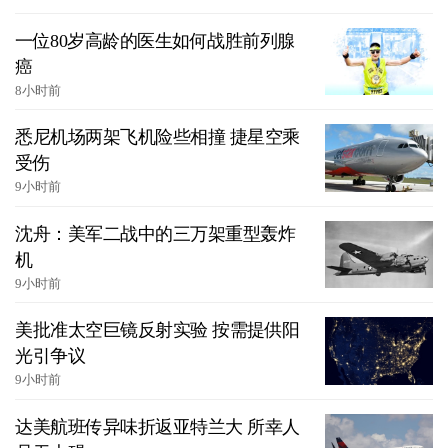
一位80岁高龄的医生如何战胜前列腺
癌
8小时前
悉尼机场两架飞机险些相撞 捷星空乘
受伤
9小时前
沈舟：美军二战中的三万架重型轰炸
机
9小时前
美批准太空巨镜反射实验 按需提供阳
光引争议
9小时前
达美航班传异味折返亚特兰大 所幸人