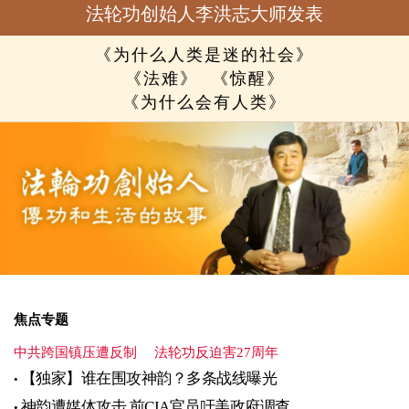
法轮功创始人李洪志大师发表
《为什么人类是迷的社会》
《法难》
《惊醒》
《为什么会有人类》
焦点专题
中共跨国镇压遭反制
法轮功反迫害27周年
【独家】谁在围攻神韵？多条战线曝光
神韵遭媒体攻击 前CIA官员吁美政府调查