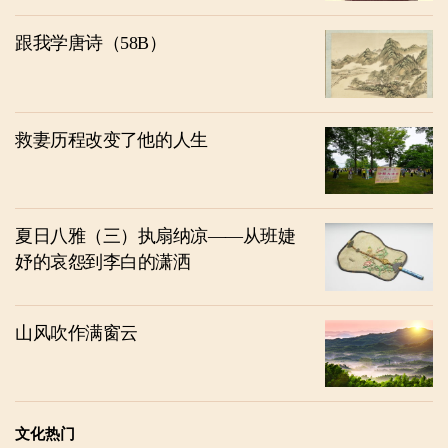
跟我学唐诗（58B）
救妻历程改变了他的人生
夏日八雅（三）执扇纳凉——从班婕
妤的哀怨到李白的潇洒
山风吹作满窗云
文化热门