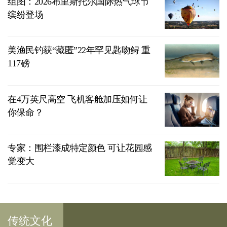
组图：2026布里斯托尔国际热气球节
缤纷登场
美渔民钓获“藏匿”22年罕见匙吻鲟 重
117磅
在4万英尺高空 飞机客舱加压如何让
你保命？
专家：围栏漆成特定颜色 可让花园感
觉变大
传统文化