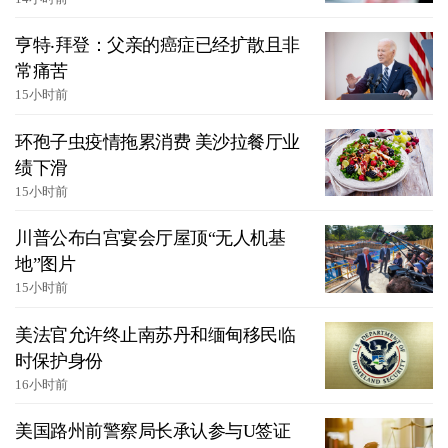
亨特‧拜登：父亲的癌症已经扩散且非
常痛苦
15小时前
环孢子虫疫情拖累消费 美沙拉餐厅业
绩下滑
15小时前
川普公布白宫宴会厅屋顶“无人机基
地”图片
15小时前
美法官允许终止南苏丹和缅甸移民临
时保护身份
16小时前
美国路州前警察局长承认参与U签证