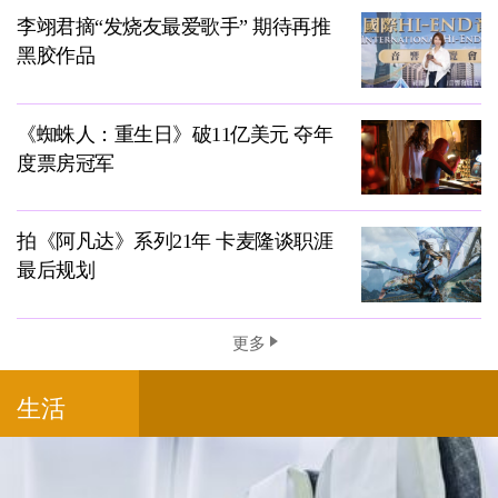
李翊君摘“发烧友最爱歌手” 期待再推
黑胶作品
《蜘蛛人：重生日》破11亿美元 夺年
度票房冠军
拍《阿凡达》系列21年 卡麦隆谈职涯
最后规划
更多
生活