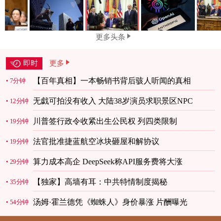
更多头条
即时
更多
【百年真相】一本畅销书背后骇人听闻的真相
7分钟
无戯可拍没有收入 大陆38岁演员求职景区NPC
12分钟
川普签行政令收紧出生公民权 列四类限制
19分钟
法官批准捷蓝航空冰块砸屋和解协议
19分钟
算力成本高企 DeepSeek称API服务费将大涨
29分钟
【独家】高墙有耳：中共特情制度揭秘
35分钟
汤姆·霍兰德凭《蜘蛛人》身价暴涨 片酬曝光
54分钟