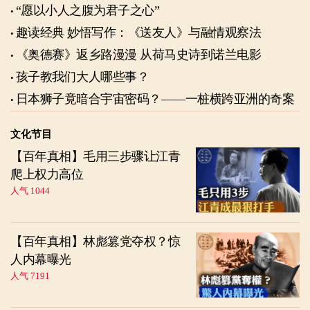
“愿以小人之腹为君子之心”
趣读经典 妙悟写作：《送友人》与融情观察法
《奥德赛》返乡路漫漫 从荷马史诗到诺兰电影
孩子教我们大人哪些事？
日本狮子竟暗合宇宙密码？——一桩横跨亚洲的奇案
文化节目
【百年真相】毛用三步骤让江青
爬上权力高位
人气 1044
【百年真相】林彪篡党夺权？惊
人内幕曝光
人气 7191