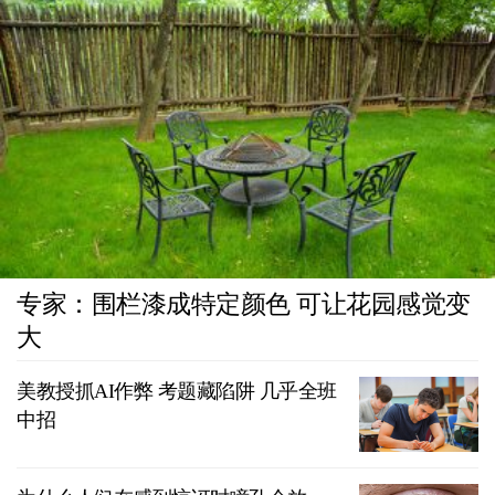
专家：围栏漆成特定颜色 可让花园感觉变
大
美教授抓AI作弊 考题藏陷阱 几乎全班
中招