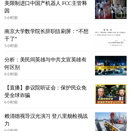
美限制进口中国产机器人 FCC主管释
因
5小时前
南京大学数学院长辞职信刷屏：“不想
干了”
5小时前
分析：美民间英雄与中共文宣英雄有
何区别
6小时前
【直播】参议院听证会：保护民众免
受全球诈骗
6小时前
赖清德视导汉光演习 登八里舰检视战
力
6小时前