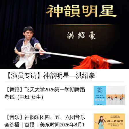
【演员专访】神韵明星—洪绍豪
【舞蹈】飞天大学2026第一学期舞蹈
考试（中班 女生）
【音乐】神韵乐团四、五、六团音乐
会选播｜首播：美东时间2026年8月1