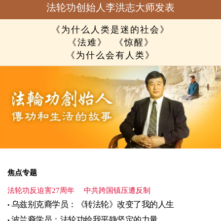
法轮功创始人李洪志大师发表
《为什么人类是迷的社会》
《法难》
《惊醒》
《为什么会有人类》
焦点专题
法轮功反迫害27周年
中共跨国镇压遭反制
乌兹别克裔学员：《转法轮》改变了我的人生
波兰裔学员：法轮功给我平静坚定的力量