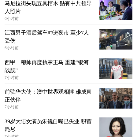
马尼拉街头现五具棺木 贴有中共领导
人照片
6小时前
江西男子酒后驾车冲进夜市 至少7人
受伤
6小时前
西甲：穆帅再度执掌王马 重建“银河
战舰”
7小时前
前驻华大使：澳中世界观相悖 难成真
正伙伴
7小时前
39岁大陆女演员朱锐自曝已失业 积蓄
耗尽
7小时前