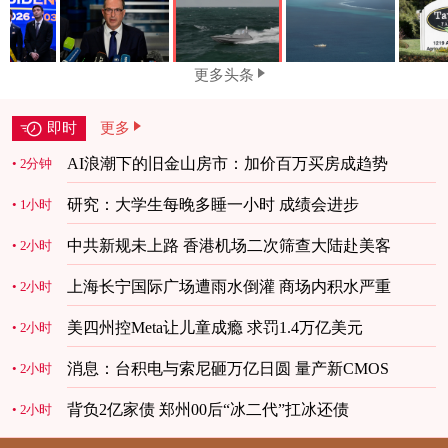
更多头条
即时
更多
AI浪潮下的旧金山房市：加价百万买房成趋势
2分钟
研究：大学生每晚多睡一小时 成绩会进步
1小时
中共新规未上路 香港机场二次筛查大陆赴美客
2小时
上海长宁国际广场遭雨水倒灌 商场内积水严重
2小时
美四州控Meta让儿童成瘾 求罚1.4万亿美元
2小时
消息：台积电与索尼砸万亿日圆 量产新CMOS
2小时
背负2亿家债 郑州00后“冰二代”扛冰还债
2小时