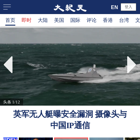
大
EN
登入
首页
即时
大陆
美国
国际
评论
香港
台湾
纪
元
新
闻
网
头条 1/12
英军无人艇曝安全漏洞 摄像头与
中国IP通信