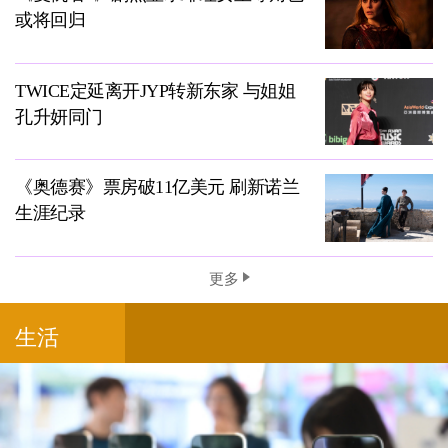
或将回归
TWICE定延离开JYP转新东家 与姐姐
孔升妍同门
《奥德赛》票房破11亿美元 刷新诺兰
生涯纪录
更多
生活