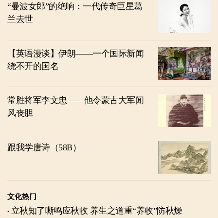
“曼波女郎”的绝响：一代传奇巨星葛
兰去世
【英语漫谈】伊朗——一个国际新闻
绕不开的国名
常胜将军李文忠——他令蒙古大军闻
风丧胆
跟我学唐诗（58B）
文化热门
立秋知了嘶鸣应秋收 养生之道重“养收”防秋燥