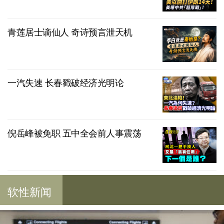
青莲居士谪仙人 奇诗预言泄天机
一汽失速 长春戳破经济光明论
倪岳峰被免职 五中全会前人事震荡
软性新闻