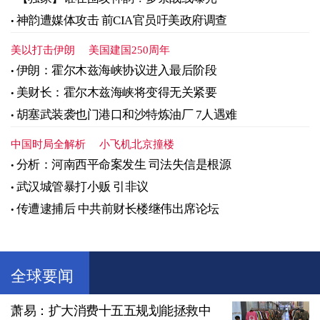
神韵遭媒体攻击 前CIA官员吁美政府调查
美以打击伊朗
美国建国250周年
伊朗：霍尔木兹海峡协议进入最后阶段
美财长：霍尔木兹海峡将变得无关紧要
胡塞武装袭也门港口和沙特炼油厂 7人遇难
中国时局全解析
小飞机北京撞楼
分析：河南西平命案发生 司法失信是根源
武汉城管暴打小贩 引非议
传遭逮捕后 中共前财长楼继伟出席论坛
全球要闻
萧易：扩大消费十五五规划能拯救中