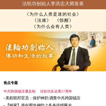
法轮功创始人李洪志大师发表
《为什么人类是迷的社会》
《法难》
《惊醒》
《为什么会有人类》
焦点专题
中共跨国镇压遭反制
法轮功反迫害27周年
美前联邦官员：保护神韵 调查中共跨国镇压
【独家】谁在围攻神韵？多条战线曝光