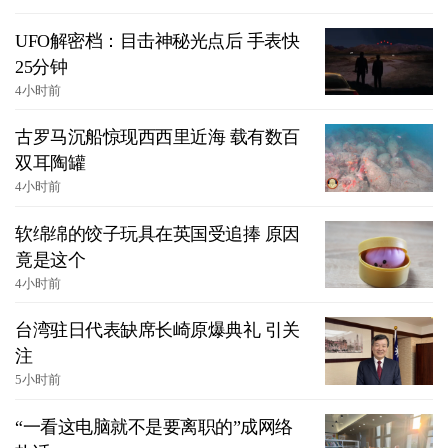
UFO解密档：目击神秘光点后 手表快
25分钟
4小时前
古罗马沉船惊现西西里近海 载有数百
双耳陶罐
4小时前
软绵绵的饺子玩具在英国受追捧 原因
竟是这个
4小时前
台湾驻日代表缺席长崎原爆典礼 引关
注
5小时前
“一看这电脑就不是要离职的”成网络