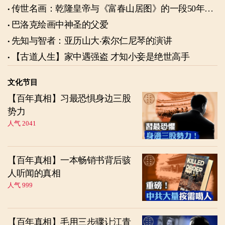
传世名画：乾隆皇帝与《富春山居图》的一段50年奇
缘
巴洛克绘画中神圣的父爱
先知与智者：亚历山大‧索尔仁尼琴的演讲
【古道人生】家中遇强盗 才知小妾是绝世高手
文化节目
【百年真相】习最恐惧身边三股
势力
人气 2041
【百年真相】一本畅销书背后骇
人听闻的真相
人气 999
【百年真相】毛用三步骤让江青