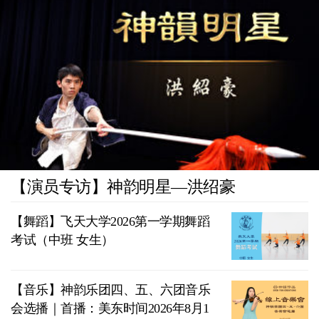
【演员专访】神韵明星—洪绍豪
【舞蹈】飞天大学2026第一学期舞蹈
考试（中班 女生）
【音乐】神韵乐团四、五、六团音乐
会选播｜首播：美东时间2026年8月1