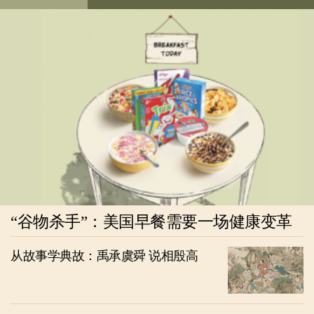
“谷物杀手”：美国早餐需要一场健康变革
从故事学典故：禹承虞舜 说相殷高