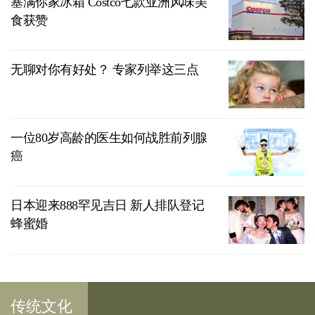
塞满你家冰箱 Costco七款亚洲风味美
食获赞
无聊对你有好处？ 专家列举这三点
一位80岁高龄的医生如何战胜前列腺
癌
日本迎来888罕见吉日 新人排队登记
蜂蜜婚
传统文化