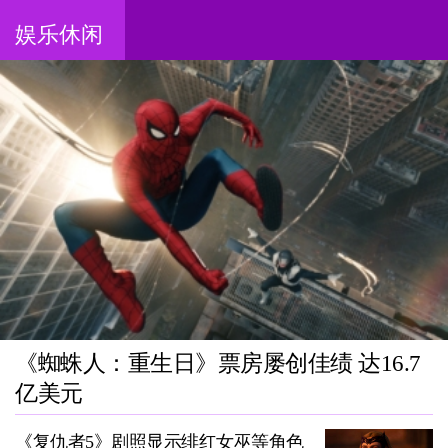
娱乐休闲
《蜘蛛人：重生日》票房屡创佳绩 达16.7
亿美元
《复仇者5》剧照显示绯红女巫等角色