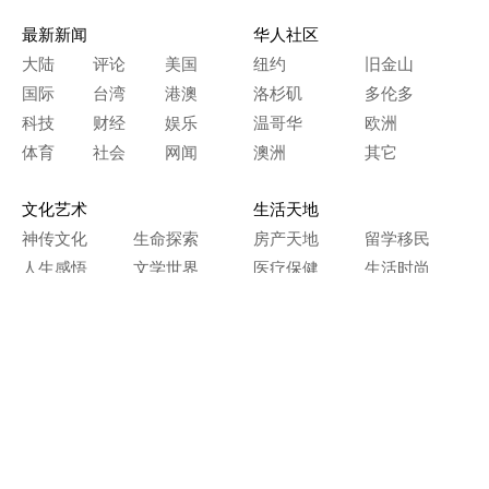
最新新闻
华人社区
大陆
评论
美国
纽约
旧金山
国际
台湾
港澳
洛杉矶
多伦多
科技
财经
娱乐
温哥华
欧洲
体育
社会
网闻
澳洲
其它
文化艺术
生活天地
神传文化
生命探索
房产天地
留学移民
人生感悟
文学世界
医疗保健
生活时尚
史海钩沉
人物春秋
纵横职场
美食天地
教育园地
典故传奇
旅游休闲
艺术长河
本网站图文内容归大纪元所有，
任何单位及个人未经许可，不得擅自转载使用。