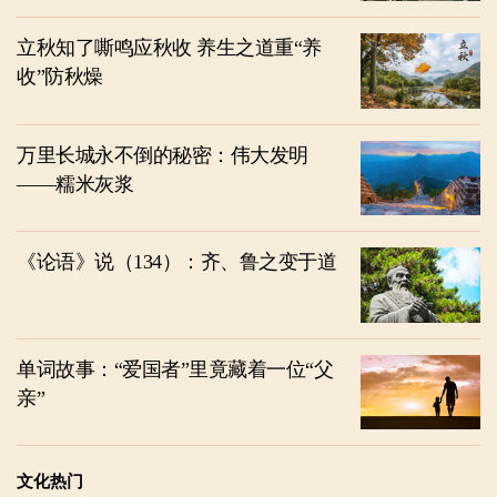
立秋知了嘶鸣应秋收 养生之道重“养
收”防秋燥
万里长城永不倒的秘密：伟大发明
——糯米灰浆
《论语》说（134）：齐、鲁之变于道
单词故事：“爱国者”里竟藏着一位“父
亲”
文化热门