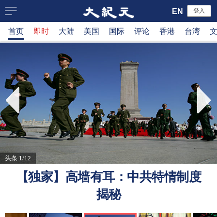
大
EN
登入
首页
即时
大陆
美国
国际
评论
香港
台湾
纪
元
新
闻
网
头条 1/12
【独家】高墙有耳：中共特情制度
揭秘