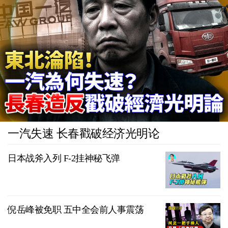
一汽失速 长春戳破经济光明论
日本战斧入列 F-2挂神秘飞弹
倪岳峰被免职 五中全会前人事震荡