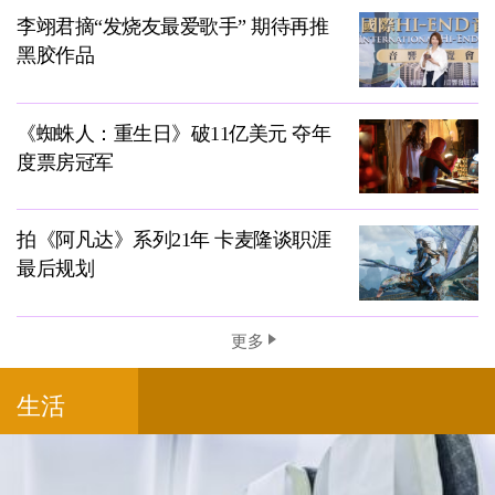
李翊君摘“发烧友最爱歌手” 期待再推
黑胶作品
《蜘蛛人：重生日》破11亿美元 夺年
度票房冠军
拍《阿凡达》系列21年 卡麦隆谈职涯
最后规划
更多
生活