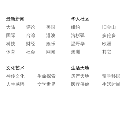
最新新闻
华人社区
大陆
评论
美国
纽约
旧金山
国际
台湾
港澳
洛杉矶
多伦多
科技
财经
娱乐
温哥华
欧洲
体育
社会
网闻
澳洲
其它
文化艺术
生活天地
神传文化
生命探索
房产天地
留学移民
人生感悟
文学世界
医疗保健
生活时尚
史海钩沉
人物春秋
纵横职场
美食天地
教育园地
典故传奇
旅游休闲
艺术长河
本网站图文内容归大纪元所有，