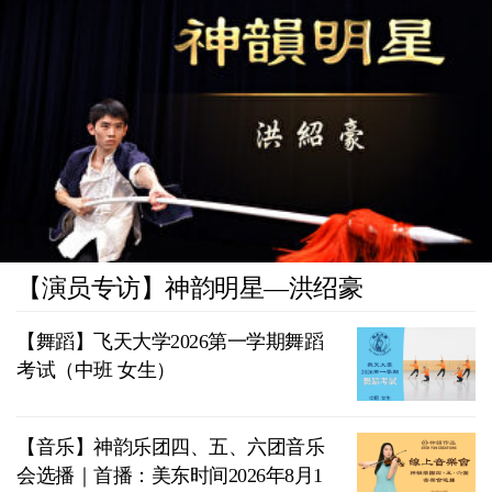
【演员专访】神韵明星—洪绍豪
【舞蹈】飞天大学2026第一学期舞蹈
考试（中班 女生）
【音乐】神韵乐团四、五、六团音乐
会选播｜首播：美东时间2026年8月1