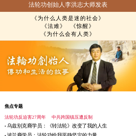
法轮功创始人李洪志大师发表
《为什么人类是迷的社会》
《法难》
《惊醒》
《为什么会有人类》
焦点专题
法轮功反迫害27周年
中共跨国镇压遭反制
乌兹别克裔学员：《转法轮》改变了我的人生
波兰裔学员：法轮功给我平静坚定的力量