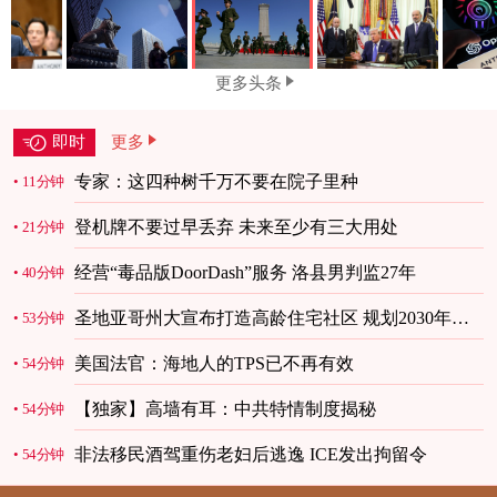
更多头条
即时
更多
专家：这四种树千万不要在院子里种
11分钟
登机牌不要过早丢弃 未来至少有三大用处
21分钟
经营“毒品版DoorDash”服务 洛县男判监27年
40分钟
圣地亚哥州大宣布打造高龄住宅社区 规划2030年完
53分钟
工
美国法官：海地人的TPS已不再有效
54分钟
【独家】高墙有耳：中共特情制度揭秘
54分钟
非法移民酒驾重伤老妇后逃逸 ICE发出拘留令
54分钟