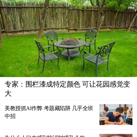
专家：围栏漆成特定颜色 可让花园感觉变
大
美教授抓AI作弊 考题藏陷阱 几乎全班
中招