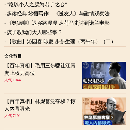
“愿以小人之腹为君子之心”
趣读经典 妙悟写作：《送友人》与融情观察法
《奥德赛》返乡路漫漫 从荷马史诗到诺兰电影
孩子教我们大人哪些事？
【歌曲】沁园春‧咏夏‧步步生莲（丙午年）（二）
文化节目
【百年真相】毛用三步骤让江青
爬上权力高位
人气 1044
【百年真相】林彪篡党夺权？惊
人内幕曝光
人气 7191