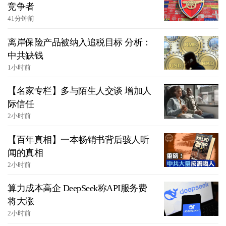
竞争者
41分钟前
离岸保险产品被纳入追税目标 分析：
中共缺钱
1小时前
【名家专栏】多与陌生人交谈 增加人
际信任
2小时前
【百年真相】一本畅销书背后骇人听
闻的真相
2小时前
算力成本高企 DeepSeek称API服务费
将大涨
2小时前