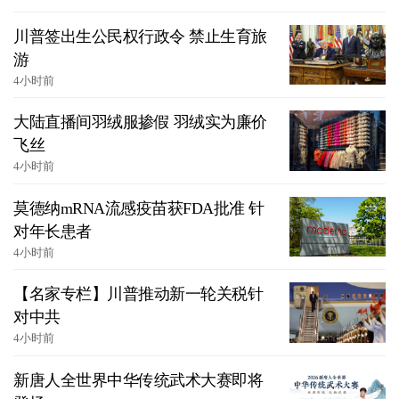
川普签出生公民权行政令 禁止生育旅
游
4小时前
大陆直播间羽绒服掺假 羽绒实为廉价
飞丝
4小时前
莫德纳mRNA流感疫苗获FDA批准 针
对年长患者
4小时前
【名家专栏】川普推动新一轮关税针
对中共
4小时前
新唐人全世界中华传统武术大赛即将