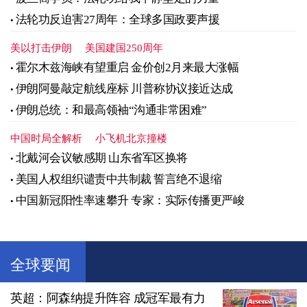
法轮功反迫害27周年：全球多国政要声援
美以打击伊朗
美国建国250周年
霍尔木兹海峡有望重启 金价创2月来最大涨幅
伊朗阿曼敲定航线座标 川普称协议接近达成
伊朗总统：和最高领袖“沟通非常困难”
中国时局全解析
小飞机北京撞楼
北戴河会议敏感期 山东省军区换将
美国人权组织谴责中共制裁 誓言绝不退缩
中国新冠阳性率速攀升 专家：实际传播更严峻
全球要闻
英超：阿森纳提升阵容 成冠军最有力