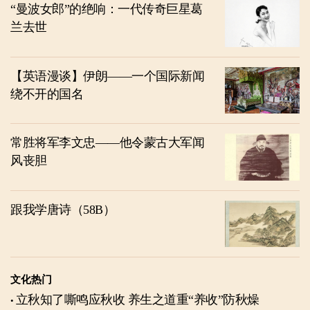
“曼波女郎”的绝响：一代传奇巨星葛
兰去世
【英语漫谈】伊朗——一个国际新闻
绕不开的国名
常胜将军李文忠——他令蒙古大军闻
风丧胆
跟我学唐诗（58B）
文化热门
立秋知了嘶鸣应秋收 养生之道重“养收”防秋燥