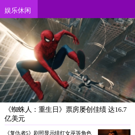
娱乐休闲
《蜘蛛人：重生日》票房屡创佳绩 达16.7
亿美元
《复仇者5》剧照显示绯红女巫等角色