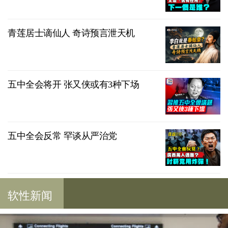
青莲居士谪仙人 奇诗预言泄天机
五中全会将开 张又侠或有3种下场
五中全会反常 罕谈从严治党
软性新闻