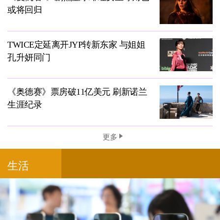
或将回归
TWICE定延离开JYP转新东家 与姐姐
孔升妍同门
《奥德赛》票房破11亿美元 刷新诺兰
生涯纪录
更多
生活