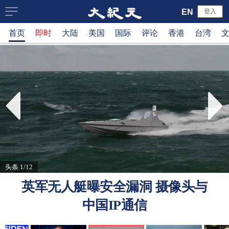
大
EN
登入
首页
即时
大陆
美国
国际
评论
香港
台湾
纪
元
新
闻
网
头条 1/12
英军无人艇曝安全漏洞 摄像头与
中国IP通信