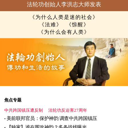
法轮功创始人李洪志大师发表
《为什么人类是迷的社会》
《法难》
《惊醒》
《为什么会有人类》
焦点专题
中共跨国镇压遭反制
法轮功反迫害27周年
美前联邦官员：保护神韵 调查中共跨国镇压
【独家】谁在围攻神韵？多条战线曝光