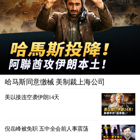
哈马斯同意缴械 美制裁上海公司
美以接连空袭伊朗14天
倪岳峰被免职 五中全会前人事震荡