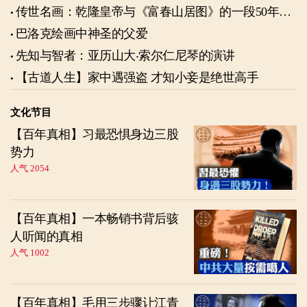
传世名画：乾隆皇帝与《富春山居图》的一段50年奇
缘
巴洛克绘画中神圣的父爱
先知与智者：亚历山大‧索尔仁尼琴的演讲
【古道人生】家中遇强盗 才知小妾是绝世高手
文化节目
【百年真相】习最恐惧身边三股
势力
人气 2054
【百年真相】一本畅销书背后骇
人听闻的真相
人气 1002
【百年真相】毛用三步骤让江青