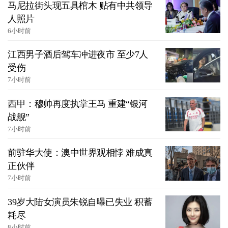
马尼拉街头现五具棺木 贴有中共领导
人照片
6小时前
江西男子酒后驾车冲进夜市 至少7人
受伤
7小时前
西甲：穆帅再度执掌王马 重建“银河
战舰”
7小时前
前驻华大使：澳中世界观相悖 难成真
正伙伴
7小时前
39岁大陆女演员朱锐自曝已失业 积蓄
耗尽
8小时前