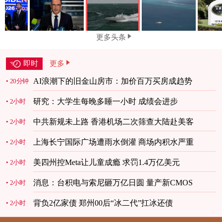
更多头条
即时
更多
AI浪潮下的旧金山房市：加价百万买房成趋势
20分钟
研究：大学生每晚多睡一小时 成绩会进步
2小时
中共新规未上路 香港机场二次筛查大陆赴美客
2小时
上海长宁国际广场遭雨水倒灌 商场内积水严重
2小时
美四州控Meta让儿童成瘾 求罚1.4万亿美元
2小时
消息：台积电与索尼砸万亿日圆 量产新CMOS
2小时
背负2亿家债 郑州00后“冰二代”扛冰还债
2小时