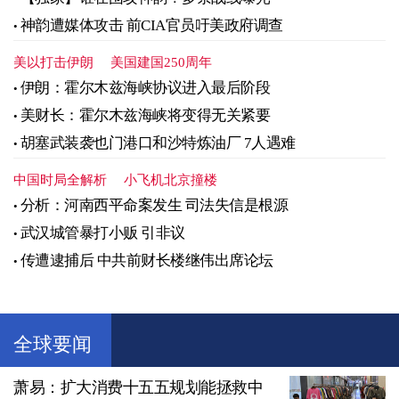
神韵遭媒体攻击 前CIA官员吁美政府调查
美以打击伊朗
美国建国250周年
伊朗：霍尔木兹海峡协议进入最后阶段
美财长：霍尔木兹海峡将变得无关紧要
胡塞武装袭也门港口和沙特炼油厂 7人遇难
中国时局全解析
小飞机北京撞楼
分析：河南西平命案发生 司法失信是根源
武汉城管暴打小贩 引非议
传遭逮捕后 中共前财长楼继伟出席论坛
全球要闻
萧易：扩大消费十五五规划能拯救中