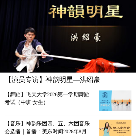
【演员专访】神韵明星—洪绍豪
【舞蹈】飞天大学2026第一学期舞蹈
考试（中班 女生）
【音乐】神韵乐团四、五、六团音乐
会选播｜首播：美东时间2026年8月1