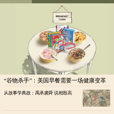
“谷物杀手”：美国早餐需要一场健康变革
从故事学典故：禹承虞舜 说相殷高