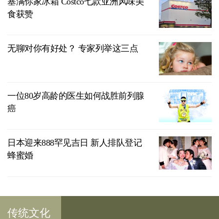
塞满你家冰箱 Costco七款亚洲风味美
食获赞
无聊对你有好处？ 专家列举这三点
一位80岁高龄的医生如何战胜前列腺
癌
日本迎来888罕见吉日 新人排队登记
蜂蜜婚
传统文化