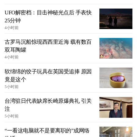
UFO解密档：目击神秘光点后 手表快
25分钟
4小时前
古罗马沉船惊现西西里近海 载有数百
双耳陶罐
4小时前
软绵绵的饺子玩具在英国受追捧 原因
竟是这个
5小时前
台湾驻日代表缺席长崎原爆典礼 引关
注
5小时前
“一看这电脑就不是要离职的”成网络