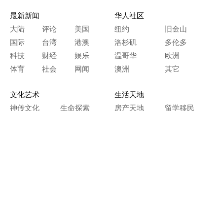
最新新闻
华人社区
大陆
评论
美国
纽约
旧金山
国际
台湾
港澳
洛杉矶
多伦多
科技
财经
娱乐
温哥华
欧洲
体育
社会
网闻
澳洲
其它
文化艺术
生活天地
神传文化
生命探索
房产天地
留学移民
人生感悟
文学世界
医疗保健
生活时尚
史海钩沉
人物春秋
纵横职场
美食天地
教育园地
典故传奇
旅游休闲
艺术长河
本网站图文内容归大纪元所有，
任何单位及个人未经许可，不得擅自转载使用。