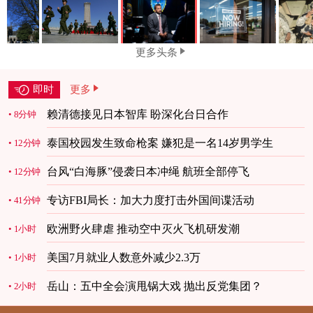
更多头条
即时
更多
赖清德接见日本智库 盼深化台日合作
8分钟
泰国校园发生致命枪案 嫌犯是一名14岁男学生
12分钟
台风“白海豚”侵袭日本冲绳 航班全部停飞
12分钟
专访FBI局长：加大力度打击外国间谍活动
41分钟
欧洲野火肆虐 推动空中灭火飞机研发潮
1小时
美国7月就业人数意外减少2.3万
1小时
岳山：五中全会演甩锅大戏 抛出反党集团？
2小时