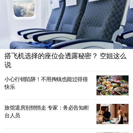
搭飞机选择的座位会透露秘密？ 空姐这么
说
小心行销陷阱！不用掏钱也能过得很
快乐
旅馆退房别悄悄走 专家：务必告知柜
台人员