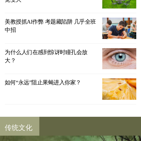
美教授抓AI作弊 考题藏陷阱 几乎全班
中招
为什么人们在感到惊讶时瞳孔会放
大？
如何“永远”阻止果蝇进入你家？
传统文化