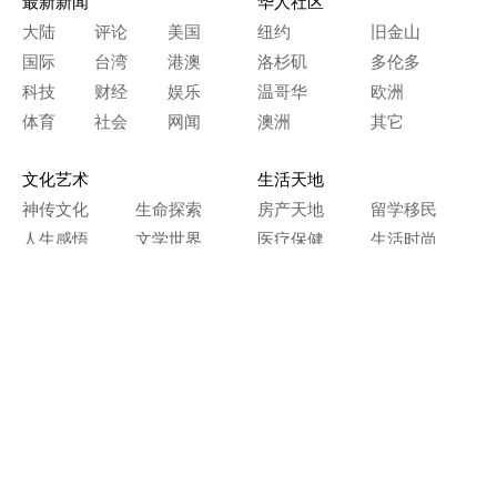
最新新闻
华人社区
大陆
评论
美国
纽约
旧金山
国际
台湾
港澳
洛杉矶
多伦多
科技
财经
娱乐
温哥华
欧洲
体育
社会
网闻
澳洲
其它
文化艺术
生活天地
神传文化
生命探索
房产天地
留学移民
人生感悟
文学世界
医疗保健
生活时尚
史海钩沉
人物春秋
纵横职场
美食天地
教育园地
典故传奇
旅游休闲
艺术长河
本网站图文内容归大纪元所有，
任何单位及个人未经许可，不得擅自转载使用。
Copyright© 2000 - 2026 The Epoch Times Association Inc.
All Rights Reserved.