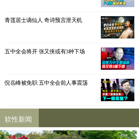
青莲居士谪仙人 奇诗预言泄天机
五中全会将开 张又侠或有3种下场
倪岳峰被免职 五中全会前人事震荡
软性新闻