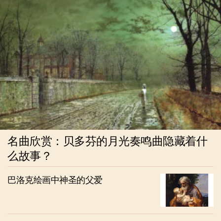
名曲欣赏：贝多芬的月光奏鸣曲隐藏着什
么故事？
巴洛克绘画中神圣的父爱