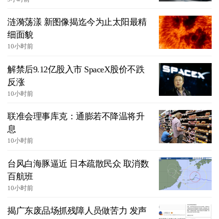
涟漪荡漾 新图像揭迄今为止太阳最精
细面貌
10小时前
解禁后9.12亿股入市 SpaceX股价不跌
反涨
10小时前
联准会理事库克：通膨若不降温将升
息
10小时前
台风白海豚逼近 日本疏散民众 取消数
百航班
10小时前
揭广东废品场抓残障人员做苦力 发声