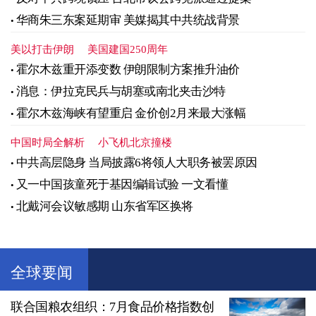
华商朱三东案延期审 美媒揭其中共统战背景
美以打击伊朗
美国建国250周年
霍尔木兹重开添变数 伊朗限制方案推升油价
消息：伊拉克民兵与胡塞或南北夹击沙特
霍尔木兹海峡有望重启 金价创2月来最大涨幅
中国时局全解析
小飞机北京撞楼
中共高层隐身 当局披露6将领人大职务被罢原因
又一中国孩童死于基因编辑试验 一文看懂
北戴河会议敏感期 山东省军区换将
全球要闻
联合国粮农组织：7月食品价格指数创