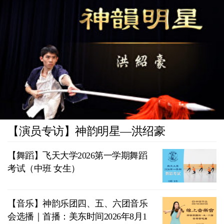
【演员专访】神韵明星—洪绍豪
【舞蹈】飞天大学2026第一学期舞蹈
考试（中班 女生）
【音乐】神韵乐团四、五、六团音乐
会选播｜首播：美东时间2026年8月1