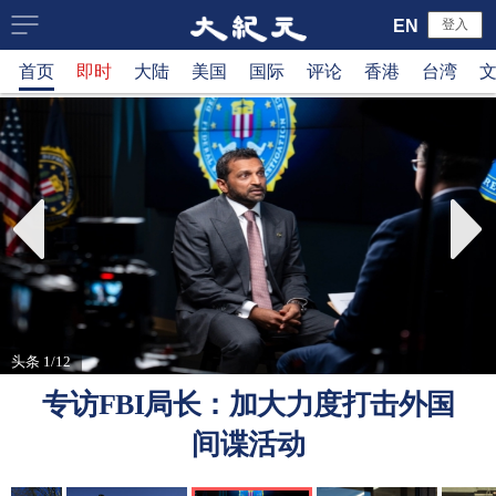
大
EN
登入
首页
即时
大陆
美国
国际
评论
香港
台湾
纪
元
新
闻
网
头条 1/12
专访FBI局长：加大力度打击外国
间谍活动