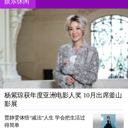
娱乐休闲
杨紫琼获年度亚洲电影人奖 10月出席釜山
影展
贾静雯体悟“减法”人生 学会把生活过
得简单