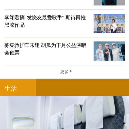
李翊君摘“发烧友最爱歌手” 期待再推
黑胶作品
募集救护车未逮 胡瓜为下月公益演唱
会催票
更多
生活