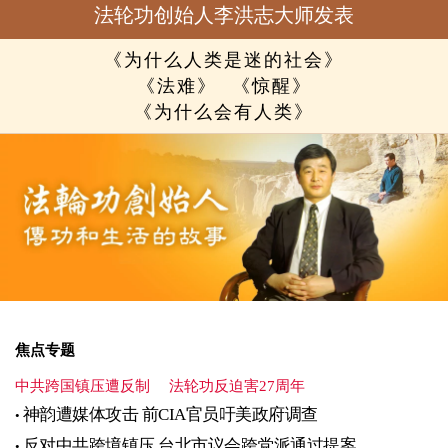
法轮功创始人李洪志大师发表
《为什么人类是迷的社会》
《法难》
《惊醒》
《为什么会有人类》
焦点专题
中共跨国镇压遭反制
法轮功反迫害27周年
神韵遭媒体攻击 前CIA官员吁美政府调查
反对中共跨境镇压 台北市议会跨党派通过提案