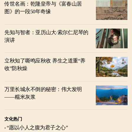
传世名画：乾隆皇帝与《富春山居
图》的一段50年奇缘
先知与智者：亚历山大‧索尔仁尼琴的
演讲
立秋知了嘶鸣应秋收 养生之道重“养
收”防秋燥
万里长城永不倒的秘密：伟大发明
——糯米灰浆
文化热门
“愿以小人之腹为君子之心”