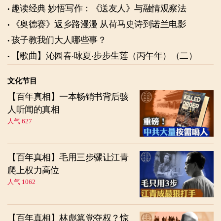
趣读经典 妙悟写作：《送友人》与融情观察法
《奥德赛》返乡路漫漫 从荷马史诗到诺兰电影
孩子教我们大人哪些事？
【歌曲】沁园春‧咏夏‧步步生莲（丙午年）（二）
文化节目
【百年真相】一本畅销书背后骇
人听闻的真相
人气 627
【百年真相】毛用三步骤让江青
爬上权力高位
人气 1062
【百年真相】林彪篡党夺权？惊