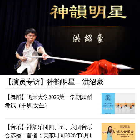
【演员专访】神韵明星—洪绍豪
【舞蹈】飞天大学2026第一学期舞蹈
考试（中班 女生）
【音乐】神韵乐团四、五、六团音乐
会选播｜首播：美东时间2026年8月1