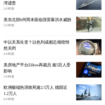
湾谴责
2小时前
美东北部6州周末面临强雷暴洪水威胁
3小时前
中以关系生变？以色列成都总领馆悄
然关闭
4小时前
美房地产平台Zillow再裁员 逾5百人受
影响
5小时前
欧洲极端热浪致死逾2.5万人 德国近
1.2万人
6小时前