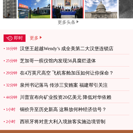
更多头条
即时
更多
汉堡王超越Wendy’s 成全美第二大汉堡连锁店
16分钟
芝加哥一殡仪馆内发现56具腐烂遗体
25分钟
在4万英尺高空 飞机客舱加压如何让你保命？
29分钟
泉州书记落马 传涉三安贿案 福建帮引关注
32分钟
川普宣布向矿业投资20亿美元 降低对华依赖
44分钟
铜价升至历史新高 这释放何种经济信号？
1小时
西班牙将对意大利入境旅客实施边境管制
2小时