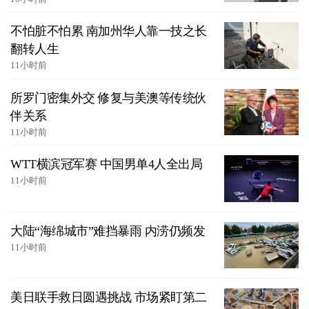
不怕脏不怕累 南加州华人靠一技之长
翻转人生
11小时前
所罗门密集外交 修复与美澳等传统伙
伴关系
11小时前
WTT横滨冠军赛 中国男单4人全出局
11小时前
大陆“海绵城市”难挡暴雨 内涝仍频发
11小时前
美日联手救日圆遇挑战 市场紧盯第二