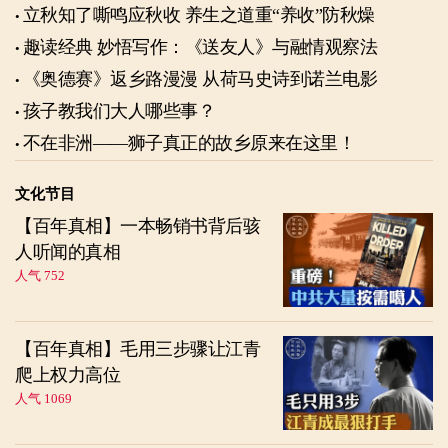
立秋知了嘶鸣应秋收 养生之道重“养收”防秋燥
趣读经典 妙悟写作：《送友人》与融情观察法
《奥德赛》返乡路漫漫 从荷马史诗到诺兰电影
孩子教我们大人哪些事？
不在非洲——狮子真正的故乡原来在这里！
文化节目
【百年真相】一本畅销书背后骇
人听闻的真相
人气 752
【百年真相】毛用三步骤让江青
爬上权力高位
人气 1069