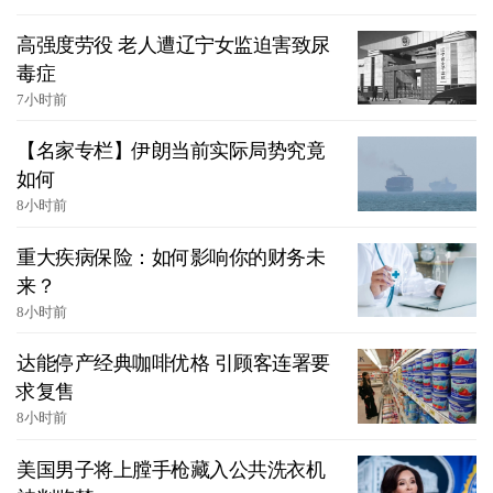
高强度劳役 老人遭辽宁女监迫害致尿
毒症
7小时前
【名家专栏】伊朗当前实际局势究竟
如何
8小时前
重大疾病保险：如何影响你的财务未
来？
8小时前
达能停产经典咖啡优格 引顾客连署要
求复售
8小时前
美国男子将上膛手枪藏入公共洗衣机