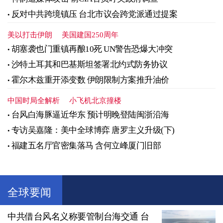
反对中共跨境镇压 台北市议会跨党派通过提案
美以打击伊朗
美国建国250周年
胡塞袭也门重镇再酿10死 UN警告恐爆大冲突
沙特土耳其和巴基斯坦签署北约式防务协议
霍尔木兹重开添变数 伊朗限制方案推升油价
中国时局全解析
小飞机北京撞楼
台风白海豚逼近华东 预计明晚登陆闽浙沿海
专访吴嘉隆：美中全球博弈 唐罗主义升级(下)
福建五名厅官密集落马 含何立峰厦门旧部
全球要闻
中共借台风名义称要管制台海交通 台