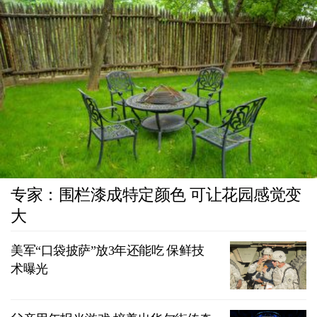
专家：围栏漆成特定颜色 可让花园感觉变
大
美军“口袋披萨”放3年还能吃 保鲜技
术曝光