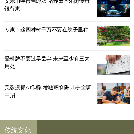
父亲用年报当游戏 培养出华尔街传奇
银行家
专家：这四种树千万不要在院子里种
登机牌不要过早丢弃 未来至少有三大
用处
美教授抓AI作弊 考题藏陷阱 几乎全班
中招
传统文化