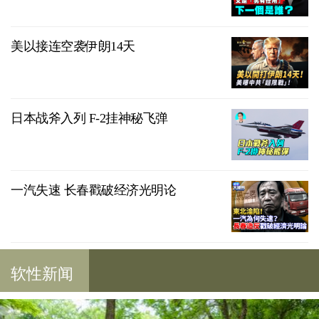
美以接连空袭伊朗14天
日本战斧入列 F-2挂神秘飞弹
一汽失速 长春戳破经济光明论
软性新闻