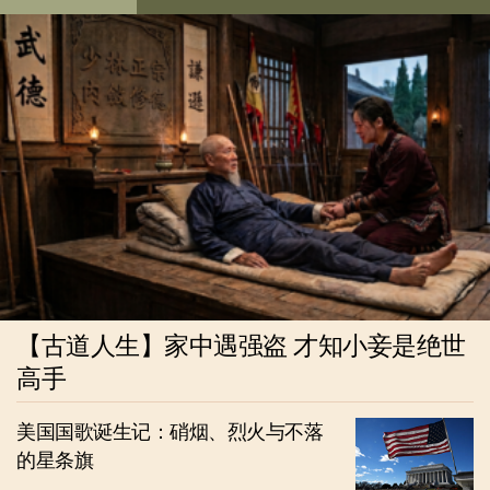
【古道人生】家中遇强盗 才知小妾是绝世
高手
美国国歌诞生记：硝烟、烈火与不落
的星条旗