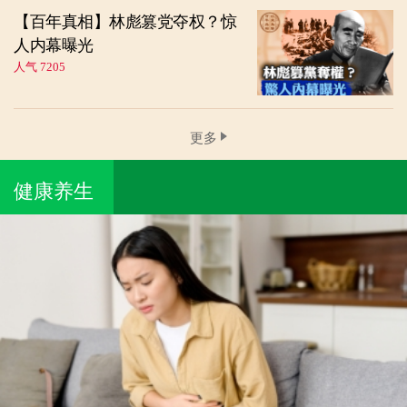
【百年真相】林彪篡党夺权？惊
人内幕曝光
人气 7205
更多
健康养生