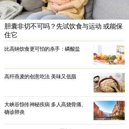
胆囊非切不可吗？先试饮食与运动 或能保
住它
比高钠饮食更可怕的杀手：磷酸盐
高纤燕麦的创意吃法 美味又低脂
大峡谷惊传神秘疾病 多人高烧骨痛、
确诊肺炎