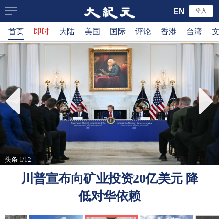
大
EN
登入
首页
即时
大陆
美国
国际
评论
香港
台湾
纪
元
新
闻
网
头条 1/12
川普宣布向矿业投资20亿美元 降
低对华依赖