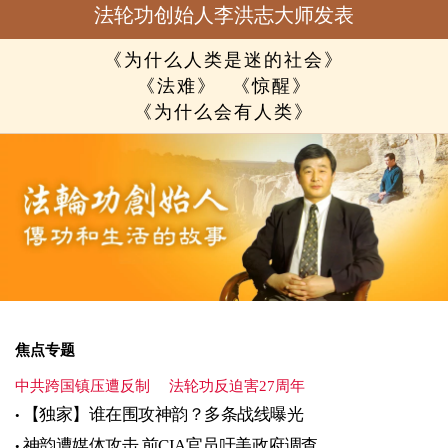
法轮功创始人李洪志大师发表
《为什么人类是迷的社会》
《法难》
《惊醒》
《为什么会有人类》
焦点专题
中共跨国镇压遭反制
法轮功反迫害27周年
【独家】谁在围攻神韵？多条战线曝光
神韵遭媒体攻击 前CIA官员吁美政府调查