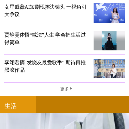
女星戚薇AI短剧现擦边镜头 一视角引
大争议
贾静雯体悟“减法”人生 学会把生活过
得简单
李翊君摘“发烧友最爱歌手” 期待再推
黑胶作品
更多
生活