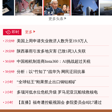
更多头条
即时
更多
美国上周申请失业救济人数升至19.9万人
25分钟
陕西暴雨引发多地灾害 已致1死3人失联
29分钟
中国相机制造商Insta360：AI挑战超过关税
50分钟
分析：以“竹知了”战华为 网民迂回抗暴
59分钟
“全球钴王”刚果禁止出口铜钴精矿
2小时
多瑙河低水位危机升级 罗马尼亚沉船续救核电
2小时
【直播】福奇遭控藐视国会 参院委员会8比7通过
2小时