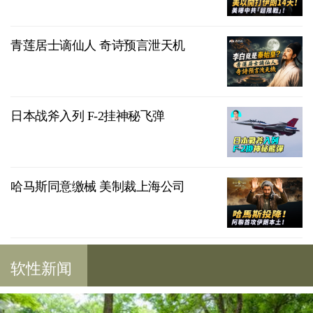
青莲居士谪仙人 奇诗预言泄天机
日本战斧入列 F-2挂神秘飞弹
哈马斯同意缴械 美制裁上海公司
软性新闻