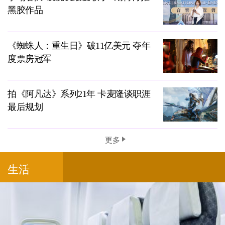
黑胶作品
《蜘蛛人：重生日》破11亿美元 夺年
度票房冠军
拍《阿凡达》系列21年 卡麦隆谈职涯
最后规划
更多
生活