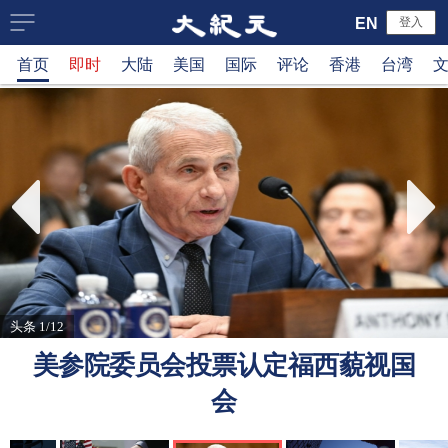
大
EN
登入
首页
即时
大陆
美国
国际
评论
香港
台湾
纪
元
新
闻
网
头条 1/12
美参院委员会投票认定福西藐视国
会