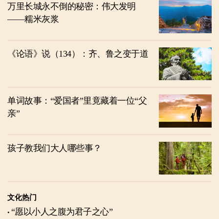
万里长城永不倒的秘密：伟大发明
——糯米灰浆
《论语》说（134）：齐、鲁之变于道
单词故事：“爱国者”里竟藏着一位“父
亲”
孩子教我们大人哪些事？
文化热门
“愿以小人之腹为君子之心”