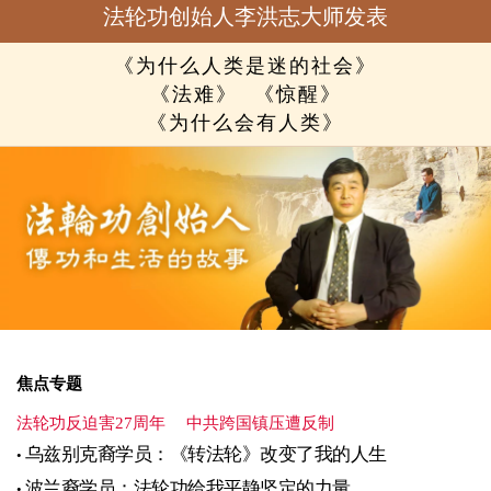
法轮功创始人李洪志大师发表
《为什么人类是迷的社会》
《法难》
《惊醒》
《为什么会有人类》
焦点专题
法轮功反迫害27周年
中共跨国镇压遭反制
乌兹别克裔学员：《转法轮》改变了我的人生
波兰裔学员：法轮功给我平静坚定的力量