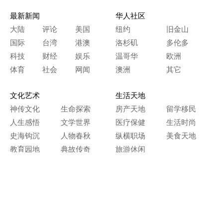
最新新闻
华人社区
大陆
评论
美国
纽约
旧金山
国际
台湾
港澳
洛杉矶
多伦多
科技
财经
娱乐
温哥华
欧洲
体育
社会
网闻
澳洲
其它
文化艺术
生活天地
神传文化
生命探索
房产天地
留学移民
人生感悟
文学世界
医疗保健
生活时尚
史海钩沉
人物春秋
纵横职场
美食天地
教育园地
典故传奇
旅游休闲
艺术长河
本网站图文内容归大纪元所有，
任何单位及个人未经许可，不得擅自转载使用。