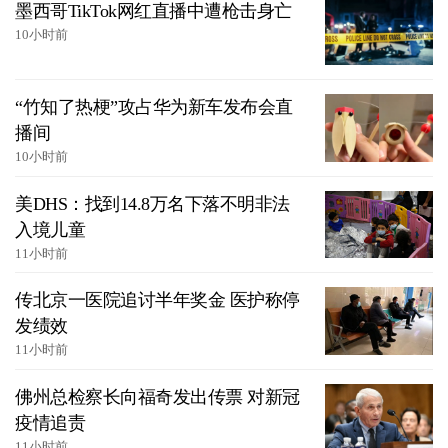
墨西哥TikTok网红直播中遭枪击身亡
10小时前
“竹知了热梗”攻占华为新车发布会直
播间
10小时前
美DHS：找到14.8万名下落不明非法
入境儿童
11小时前
传北京一医院追讨半年奖金 医护称停
发绩效
11小时前
佛州总检察长向福奇发出传票 对新冠
疫情追责
11小时前