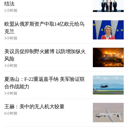
结法
2小时前
欧盟从俄罗斯资产中取14亿欧元给乌
克兰
3小时前
美议员促抑制野火赌博 以防增加纵火
风险
3小时前
夏洛山：F-22重返嘉手纳 美军验证联
合作战能力
5小时前
王赫：美中的无人机大较量
6小时前