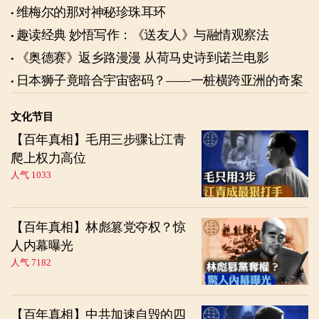
维梅尔的那对神秘珍珠耳环
趣读经典 妙悟写作：《送友人》与融情观察法
《奥德赛》返乡路漫漫 从荷马史诗到诺兰电影
日本狮子竟暗合宇宙密码？——一桩横跨亚洲的奇案
文化节目
【百年真相】毛用三步骤让江青
爬上权力高位
人气 1033
【百年真相】林彪篡党夺权？惊
人内幕曝光
人气 7182
【百年真相】中共加速自毁的四