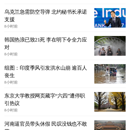
乌克兰急需防空导弹 北约秘书长承诺
支援
8小时前
韩国热浪已致21死 李在明下令全力应
对
8小时前
组图：印度季风引发洪水山崩 逾百人
丧生
8小时前
东京大学教授网页藏字“六四”遭停职
引热议
8小时前
河南逼官员带头休假 民叹没钱也不敢