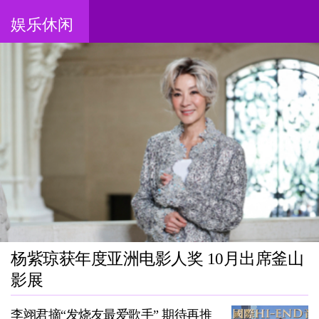
娱乐休闲
杨紫琼获年度亚洲电影人奖 10月出席釜山
影展
李翊君摘“发烧友最爱歌手” 期待再推