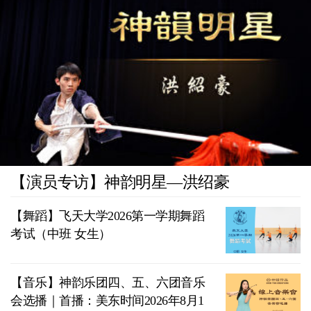
【演员专访】神韵明星—洪绍豪
【舞蹈】飞天大学2026第一学期舞蹈
考试（中班 女生）
【音乐】神韵乐团四、五、六团音乐
会选播｜首播：美东时间2026年8月1