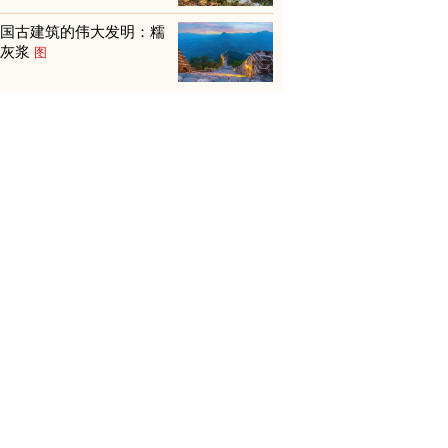
中国古建筑的伟大发明：糯
米灰浆
图