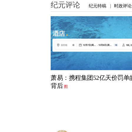
纪元评论
纪元特稿
时政评论
|
萧易：携程集团52亿天价罚单
背后
图