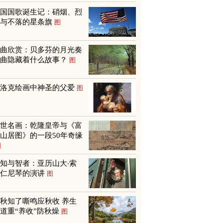
美国国歌诞生记：硝烟、烈
火与不落的星条旗
图
名曲欣赏：贝多芬的月光奏
鸣曲隐藏着什么故事？
图
巴洛克绘画中神圣的父爱
图
传世名画：乾隆皇帝与《富
山居图》的一段50年奇缘
图
知与智者：亚历山大‧索
尔仁尼琴的演讲
图
秋知了嘶鸣应秋收 养生
道重“养收”防秋燥
图