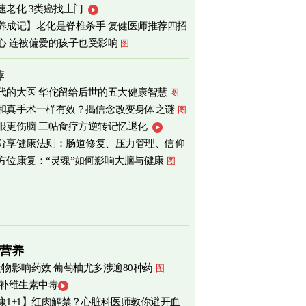
速老化 3类癌找上门
心
图
养成记】老化是脊椎杀手 复健医师推荐四招
心 连被偏爱的孩子也受影响
图
荐
代的大医 华佗留给后世的五大健康智慧
图
和真手术一样有效？揭信念改变身体之谜
图
眼更伤脑 三帖食疗方逆转记忆退化
分享健康法则：肠道修复、压力管理、信仰
方位康复：“灵魂”如何影响大脑与健康
图
营养
食物影响药效 葡萄柚尤多涉逾80种药
图
 补维生素中毒
康1+1】红肉解禁？心脏科医师教你避开血