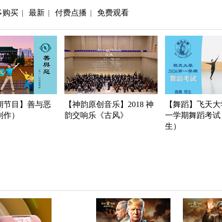
多购买
最新
付费点播
免费观看
|
|
|
期节目】善与恶
【神韵原创音乐】2018 神
【舞蹈】飞天大学
年制作）
韵交响乐《古风》
一学期舞蹈考试
生）