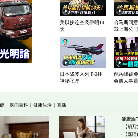
美以接连空袭伊朗14
哈马斯同意
天
裁上海公
日本战斧入列 F-2挂
倪岳峰被免
神秘飞弹
会前人事
健
疾病百科
健康生活
直播
|
|
|
健康热
【胡乃
【嘉瑶
加物真