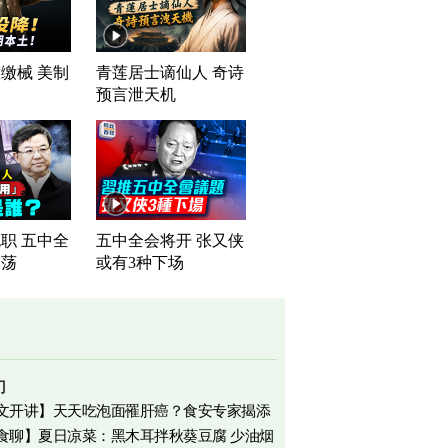
缴械 美制
青莲居士谪仙人 奇诗
司
预言泄天机
职 五中全
五中全会将开 张又侠
震荡
或有3种下场
门
文开讲】天天吃泡面罹肝癌？食安专家揭添
食聊】夏日凉菜：黑木耳拌秋葵豆腐 少油烟
相