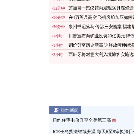
堡连锁店
图
芝加哥一殡仪馆内发现56具腐烂遗
52分钟
图
在4万英尺高空 飞机客舱加压如何
56分钟
你保命？
图
泉州书记落马 传涉三安贿案 福建
59分钟
引关注
图
川普宣布向矿业投资20亿美元 降
1小时
对华依赖
图
铜价升至历史新高 这释放何种经
1小时
信号？
图
西班牙将对意大利入境旅客实施边
2小时
管制
图
纽约新闻
纽约住宅电价升至全美第三高
图
ICE长岛执法继续升温 每天6至8宗执法目