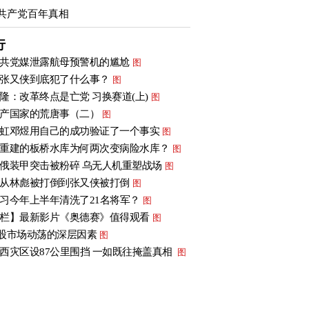
共产党百年真相
行
共党媒泄露航母预警机的尴尬
图
张又侠到底犯了什么事？
图
隆：改革终点是亡党 习换赛道(上)
图
产国家的荒唐事（二）
图
虹邓煜用自己的成功验证了一个事实
图
重建的板桥水库为何两次变病险水库？
图
俄装甲突击被粉碎 乌无人机重塑战场
图
从林彪被打倒到张又侠被打倒
图
习今年上半年清洗了21名将军？
图
栏】最新影片《奥德赛》值得观看
图
股市场动荡的深层因素
图
西灾区设87公里围挡 一如既往掩盖真相
图