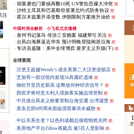
胡塞袭也门重镇再酿10死 UN警告恐爆大冲突
图
沙特土耳其和巴基斯坦签署北约式防务协议
图
关注
霍尔木兹重开添变数 伊朗限制方案推升油价
图
中国时局全解析
小飞机北京撞楼
泉州书记落马 传涉三安贿案 福建帮引关注
图
台风白海豚逼近华东 预计明晚登陆闽浙沿海
图
专访吴嘉隆：美中全球博弈 唐罗主义升级(下)
图
全球要闻
汉堡王超越Wendy’s 成全美第二大汉堡连锁店
图
芝加哥一殡仪馆内发现56具腐烂遗体
图
铜价升至历史新高 这释放何种经济信号？
图
西班牙将对意大利入境旅客实施边境管制
图
中共借台风名义称要管制台海交通 台湾谴责
图
美东北部6州周末面临强雷暴洪水威胁
图
中以关系生变？以色列成都总领馆悄然关闭
图
美房地产平台Zillow再裁员 逾5百人受影响
图
汉