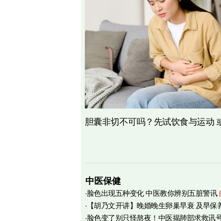
胆囊非切不可吗？先试饮食与运动 
中医保健
脸色出现五种变化 中医教你辨别五脏警讯
【胡乃文开讲】晚婚晚生卵巢早衰 及早保
脸色变了别只怪熬夜！中医揭肺部求救讯
育