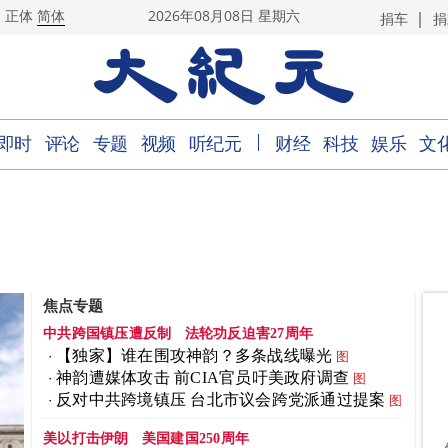
|
正体
简体
2026年08月08日 星期六
捐车
捐
｜
即时
评论
专题
视频
听纪元
财经
科技
娱乐
文
焦点专题
中共跨国镇压遭反制
法轮功反迫害27周年
【独家】谁在围攻神韵？多条战线曝光
图
神韵遭媒体攻击 前CIA官员吁美政府调查
图
反对中共跨境镇压 台北市议会跨党派通过提案
图
美以打击伊朗
美国建国250周年