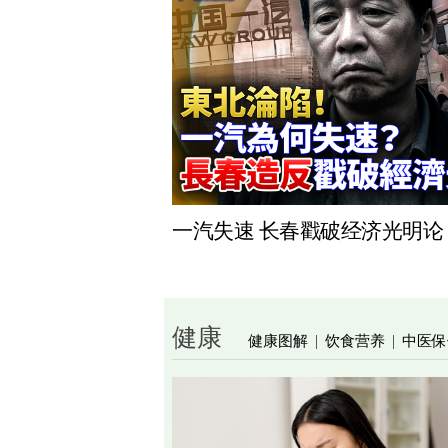
一汽失速 长春戳破经济光明论
健康
健康图解
饮食营养
中医保
|
|