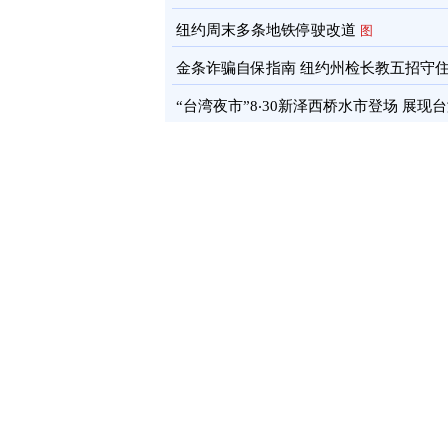
通报
图
纽约周末多条地铁停驶改道
图
金条诈骗自保指南 纽约州检长教五招守
蓄
图
“台湾夜市”8‧30新泽西桥水市登场 展现
文化软实力
图