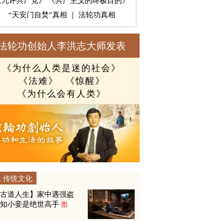
《九评共产党》
《共产主义的终极目的》
“天安门自焚”真相
｜
法轮功真相
法轮功创始人李洪志大师发表
《为什么人类是迷的社会》
《法难》
《惊醒》
《为什么会有人类》
传统文化
【古道人生】家中遇强盗
才知小妾是绝世高手
图