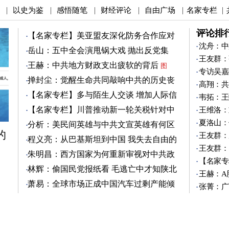
以史为鉴
感悟随笔
财经评论
自由广场
名家专栏
|
|
|
|
|
|
评论排
【名家专栏】美亚盟友深化防务合作应对
中共
沈舟：中
图
岳山：五中全会演甩锅大戏 抛出反党集
王友群：
团？
图
王赫：中共地方财政支出疲软的背后
图
专访吴嘉
掸封尘：觉醒生命共同敲响中共的历史丧
高翔：共
钟
图
【名家专栏】多与陌生人交谈 增加人际信
韦拓：王
任
图
【名家专栏】川普推动新一轮关税针对中
王维洛：
共
图
夏洛山：
分析：美民间英雄与中共文宣英雄有何区
的
别
王友群：
图
程义亮：从巴基斯坦到中国 我失去自由的
王友群：
两年
朱明昌：西方国家为何重新审视对中共政
【名家专
策？
图
林辉：偷国民党报纸看 毛逃亡中才知陕北
王赫：A
有刘志丹
图
萧易：全球市场正成中国汽车过剩产能倾
张菁：广
销地
图