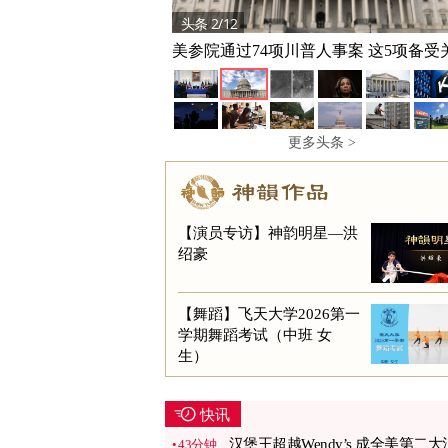
头条 2/12
美参院通过74项川普人事案 这5项备受
更多头条 >
【演员专访】神韵明星—洪
绍豪
【舞蹈】飞天大学2026第一
学期舞蹈考试（中班 女
生）
快讯
汉堡王超越Wendy’s 成全美第二大
43分钟