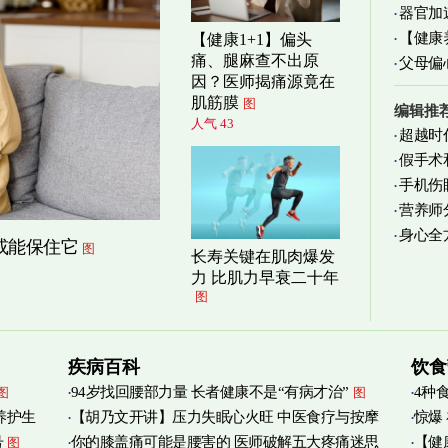
器官加
清爽养
【健康
【健康1+1】偏头
痛、腿麻查不出原
父母偏
减缓
因？医师揭痛源竟在
肌筋膜
图
编辑推
人气 43
超越时
假手术
手机伤
营养师
身心全
实践
图
或能保住它
图
长寿关键在肌肉爆发
力 比肌力早衰二十年
图
疾病百科
饮食
94岁找回腰部力量 长者健康不是“有病才治”
4种
图
图
养护生
【胡乃文开讲】压力失眠心火旺 中医食疗与按摩
惊爆
号
你的膝盖痛可能是腰害的 医师破解五大疼痛迷思
【健
图
自救