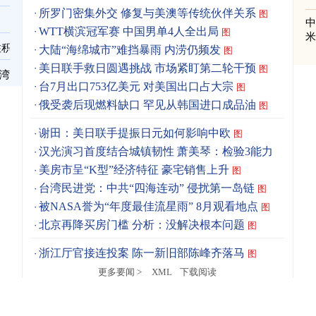
所罗门密集外交 修复与美澳等传统伙伴关系
图
WTT横滨冠军赛 中国男单4人全出局
图
住积
大陆“海绵城市”难挡暴雨 内涝仍频发
图
美日联手救日圆遇挑战 市场紧盯第二轮干预
图
台湾
台7月出口753亿美元 对美国出口占大宗
图
俄受袭后现燃料缺口 罕见从韩国进口成品油
图
谢田：美日联手提振日元如何影响中欧
图
汉光演习首度结合城镇韧性 萧美琴：检验3能力
图
美房市呈“K型”经济特征 豪宅销售上升
图
台湾民进党：中共“四海连动” 侵扰第一岛链
图
被NASA誉为“年度最佳流星雨” 8月观看地点
图
北京再降买房门槛 分析：没解决根本问题
图
浙江厅官接连投案 陈一新旧部陈峰齐落马
图
更多要闻 >
XML
下载阅读