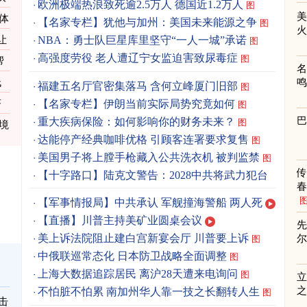
欧洲极端热浪致死逾2.5万人 德国近1.2万人
图
体
【名家专栏】犹他与加州：美国未来能源之争
图
让
NBA：勇士队巨星库里坚守“一人一城”承诺
图
高强度劳役 老人遭辽宁女监迫害致尿毒症
图
帮
低
福建五名厅官密集落马 含何立峰厦门旧部
图
【名家专栏】伊朗当前实际局势究竟如何
济
图
重大疾病保险：如何影响你的财务未来？
图
境
达能停产经典咖啡优格 引顾客连署要求复售
图
美国男子将上膛手枪藏入公共洗衣机 被判监禁
图
【十字路口】陆克文警告：2028中共将武力犯台
春
【军事情报局】中共承认 军舰撞海警船 两人死
【直播】川普主持美矿业圆桌会议
先
美上诉法院阻止建白宫新宴会厅 川普要上诉
图
中俄联巡常态化 日本防卫战略全面调整
图
上海大数据追踪居民 离沪28天遭来电询问
图
立
之
不怕脏不怕累 南加州华人靠一技之长翻转人生
图
击