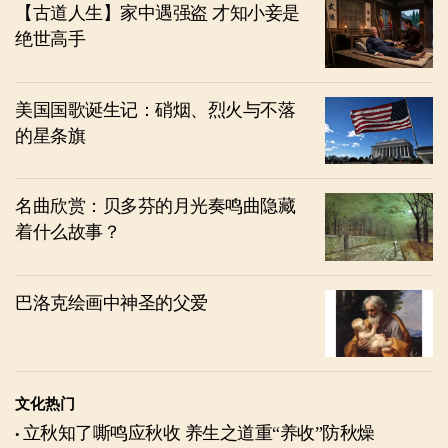
【古道人生】家中遇强盗 才知小妾是
绝世高手
美国国歌诞生记：硝烟、烈火与不落
的星条旗
名曲欣赏：贝多芬的月光奏鸣曲隐藏
着什么故事？
巴洛克绘画中神圣的父爱
文化热门
立秋知了嘶鸣应秋收 养生之道重“养收”防秋燥