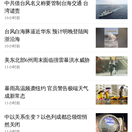
中共借台风名义称要管制台海交通 台
湾谴责
10小时前
台风白海豚逼近华东 预计明晚登陆闽
浙沿海
10小时前
美东北部6州周末面临强雷暴洪水威胁
11小时前
暴雨高温频袭纽约 官员警告极端天气
成新常态
11小时前
中以关系生变？以色列成都总领馆悄
然关闭
11小时前