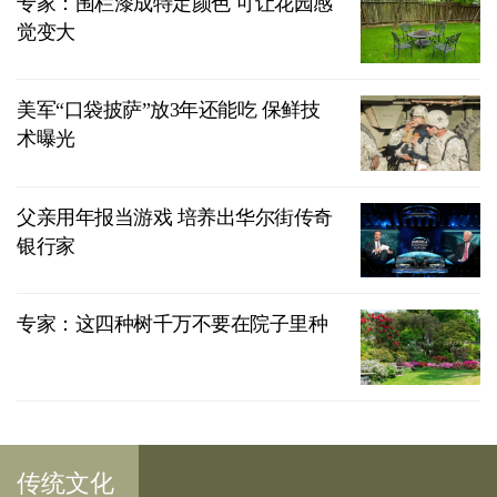
专家：围栏漆成特定颜色 可让花园感
觉变大
美军“口袋披萨”放3年还能吃 保鲜技
术曝光
父亲用年报当游戏 培养出华尔街传奇
银行家
专家：这四种树千万不要在院子里种
传统文化