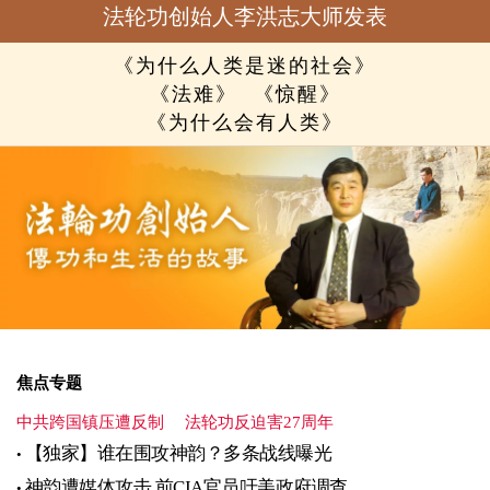
法轮功创始人李洪志大师发表
《为什么人类是迷的社会》
《法难》
《惊醒》
《为什么会有人类》
焦点专题
中共跨国镇压遭反制
法轮功反迫害27周年
【独家】谁在围攻神韵？多条战线曝光
神韵遭媒体攻击 前CIA官员吁美政府调查