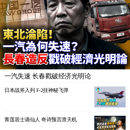
一汽失速 长春戳破经济光明论
日本战斧入列 F-2挂神秘飞弹
青莲居士谪仙人 奇诗预言泄天机