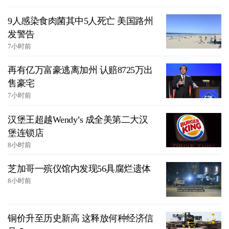
9人感染食肉菌其中5人死亡 美国路州
发警告
7小时前
再有亿万富豪逃离加州 认赔8725万出
售豪宅
7小时前
汉堡王超越Wendy’s 成全美第二大汉
堡连锁店
8小时前
芝加哥一殡仪馆内发现56具腐烂遗体
8小时前
铜价升至历史新高 这释放何种经济信