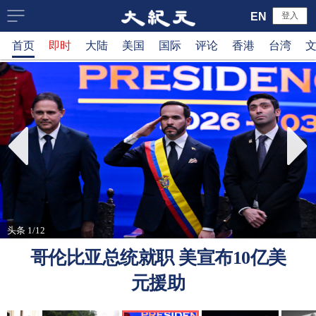
大
EN
登入
首页
即时
大陆
美国
国际
评论
香港
台湾
纪
元
新
闻
网
头条 1/12
哥伦比亚总统就职 美宣布10亿美
元援助