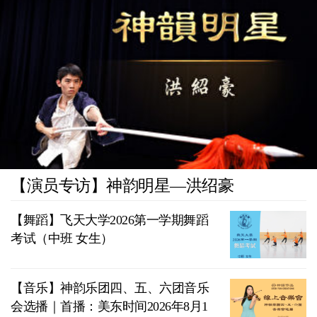
【演员专访】神韵明星—洪绍豪
【舞蹈】飞天大学2026第一学期舞蹈
考试（中班 女生）
【音乐】神韵乐团四、五、六团音乐
会选播｜首播：美东时间2026年8月1