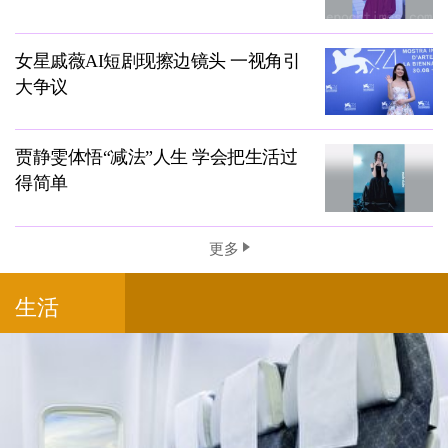
女星戚薇AI短剧现擦边镜头 一视角引
大争议
贾静雯体悟“减法”人生 学会把生活过
得简单
更多
生活