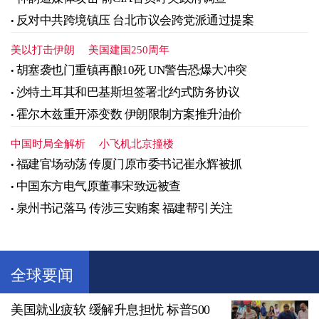
反对中共跨境镇压 台北市议会跨党派通过提案
美以打击伊朗
美国建国250周年
胡塞袭也门重镇再酿10死 UN警告恐爆大冲突
沙特土耳其和巴基斯坦签署北约式防务协议
霍尔木兹重开添变数 伊朗限制方案推升油价
中国时局全解析
小飞机北京撞楼
福建官场动荡 传厦门原市委书记崔永辉被抓
中国东方电气原董事宋致远被查
泉州书记落马 传涉三安贿案 福建帮引关注
全球要闻
美国就业疲软 缓解升息担忧 标普500