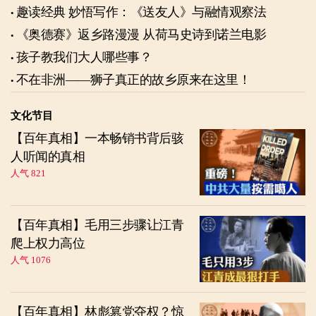
趣读经典 妙悟写作：《送友人》与融情观察法
《奥德赛》返乡路漫漫 从荷马史诗到诺兰电影
孩子教我们大人哪些事？
不在非洲——狮子真正的故乡原来在这里！
文化节目
【百年真相】一本畅销书背后骇
人听闻的真相
人气 821
【百年真相】毛用三步骤让江青
爬上权力高位
人气 1076
【百年真相】林彪篡党夺权？惊