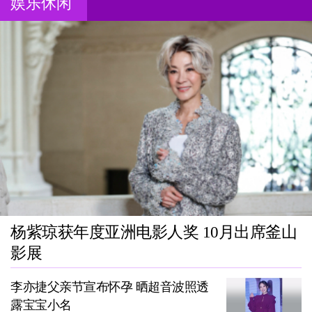
娱乐休闲
杨紫琼获年度亚洲电影人奖 10月出席釜山
影展
李亦捷父亲节宣布怀孕 晒超音波照透
露宝宝小名