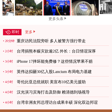
更多头条
即时
更多
重庆访民法院旁听 多人被警方强行带走
20分钟
台湾捐熊本赈灾款逾2亿 外长：台日情谊深厚
2小时
iPhone 17摔坏能免费修？这些情况苹果不赔
3小时
英伟达拟砸30亿入股Lancium 布局电力基建
3小时
哥伦比亚总统就职 美宣布10亿美元援助
4小时
汉光演习滨海打击及防御 赖清德到场视导
4小时
台湾非洲友邦总理访台成果丰硕 深化双边邦谊
4小时