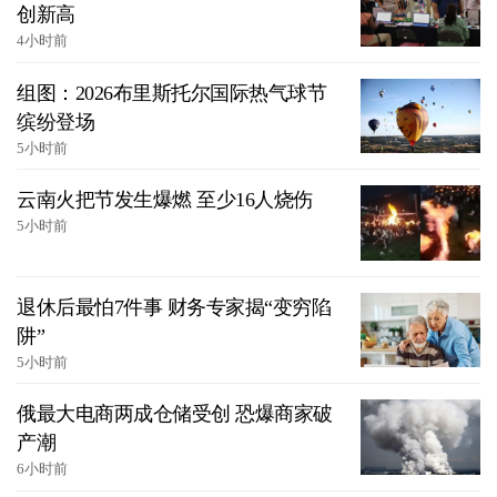
创新高
4小时前
组图：2026布里斯托尔国际热气球节
缤纷登场
5小时前
云南火把节发生爆燃 至少16人烧伤
5小时前
退休后最怕7件事 财务专家揭“变穷陷
阱”
5小时前
俄最大电商两成仓储受创 恐爆商家破
产潮
6小时前