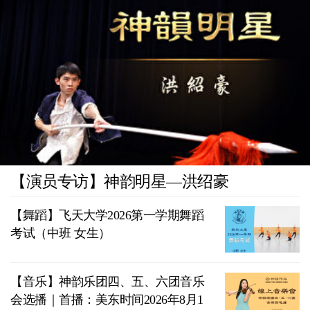
【演员专访】神韵明星—洪绍豪
【舞蹈】飞天大学2026第一学期舞蹈
考试（中班 女生）
【音乐】神韵乐团四、五、六团音乐
会选播｜首播：美东时间2026年8月1