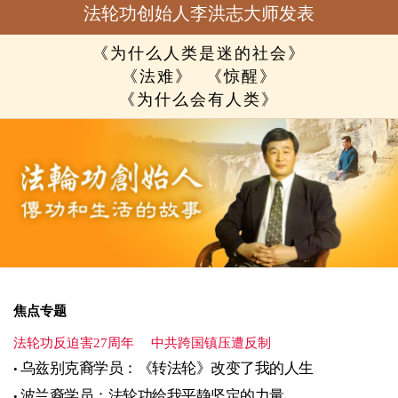
法轮功创始人李洪志大师发表
《为什么人类是迷的社会》
《法难》
《惊醒》
《为什么会有人类》
焦点专题
法轮功反迫害27周年
中共跨国镇压遭反制
乌兹别克裔学员：《转法轮》改变了我的人生
波兰裔学员：法轮功给我平静坚定的力量