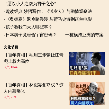
“愿以小人之腹为君子之心”
趣读经典 妙悟写作：《送友人》与融情观察法
《奥德赛》返乡路漫漫 从荷马史诗到诺兰电影
孩子教我们大人哪些事？
日本狮子竟暗合宇宙密码？——一桩横跨亚洲的奇案
文化节目
【百年真相】毛用三步骤让江青
爬上权力高位
人气 1044
【百年真相】林彪篡党夺权？惊
人内幕曝光
人气 7190