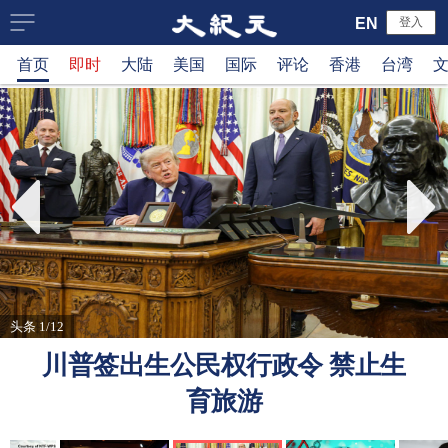
大
EN
登入
首页
即时
大陆
美国
国际
评论
香港
台湾
纪
元
新
闻
网
头条 1/12
川普签出生公民权行政令 禁止生
育旅游