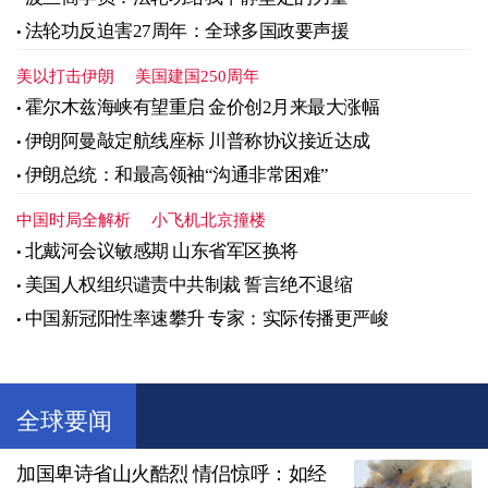
法轮功反迫害27周年：全球多国政要声援
美以打击伊朗
美国建国250周年
霍尔木兹海峡有望重启 金价创2月来最大涨幅
伊朗阿曼敲定航线座标 川普称协议接近达成
伊朗总统：和最高领袖“沟通非常困难”
中国时局全解析
小飞机北京撞楼
北戴河会议敏感期 山东省军区换将
美国人权组织谴责中共制裁 誓言绝不退缩
中国新冠阳性率速攀升 专家：实际传播更严峻
全球要闻
加国卑诗省山火酷烈 情侣惊呼：如经