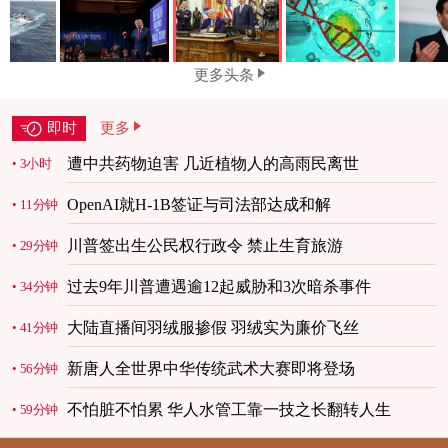
更多头条
即时
更多
遭中共药物迫害 几近植物人的高雨民离世
3小时
OpenAI就H-1B签证与司法部达成和解
11分钟
川普签出生公民权行政令 禁止生育旅游
29分钟
过去9年川普遭遇逾12起威胁和3次暗杀事件
34分钟
大陆直播间羽绒服掺假 羽绒实为廉价飞丝
41分钟
新唐人全世界中华传统武术大赛即将登场
56分钟
不怕脏不怕累 华人水管工靠一技之长翻转人生
59分钟