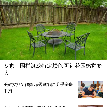
专家：围栏漆成特定颜色 可让花园感觉变
大
美教授抓AI作弊 考题藏陷阱 几乎全班
中招