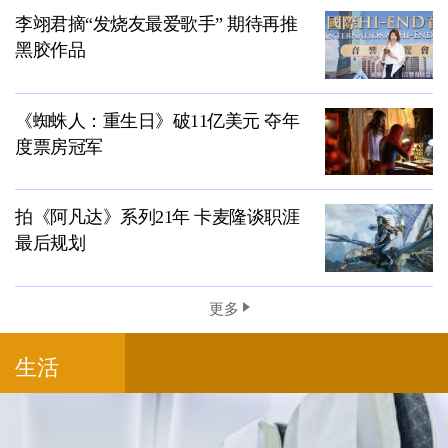
李翊君摘“发烧友最爱歌手” 期待再推
黑胶作品
《蜘蛛人：重生日》破11亿美元 夺年
度票房冠军
拍《阿凡达》系列21年 卡麦隆谈职涯
最后规划
更多
生活