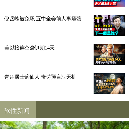
倪岳峰被免职 五中全会前人事震荡
美以接连空袭伊朗14天
青莲居士谪仙人 奇诗预言泄天机
软性新闻