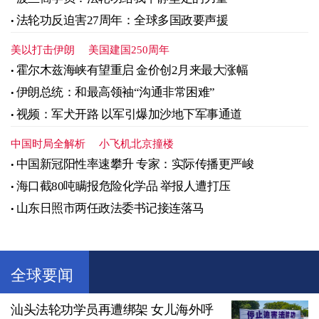
法轮功反迫害27周年：全球多国政要声援
美以打击伊朗
美国建国250周年
霍尔木兹海峡有望重启 金价创2月来最大涨幅
伊朗总统：和最高领袖“沟通非常困难”
视频：军犬开路 以军引爆加沙地下军事通道
中国时局全解析
小飞机北京撞楼
中国新冠阳性率速攀升 专家：实际传播更严峻
海口截80吨瞒报危险化学品 举报人遭打压
山东日照市两任政法委书记接连落马
全球要闻
汕头法轮功学员再遭绑架 女儿海外呼