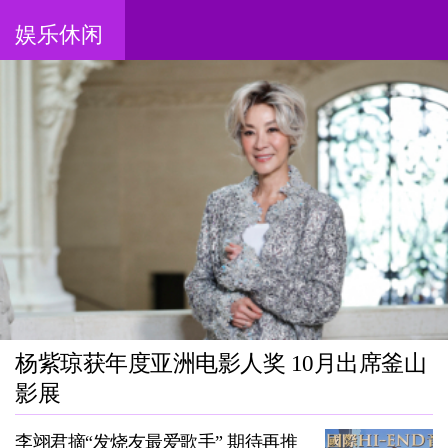
娱乐休闲
杨紫琼获年度亚洲电影人奖 10月出席釜山
影展
李翊君摘“发烧友最爱歌手” 期待再推