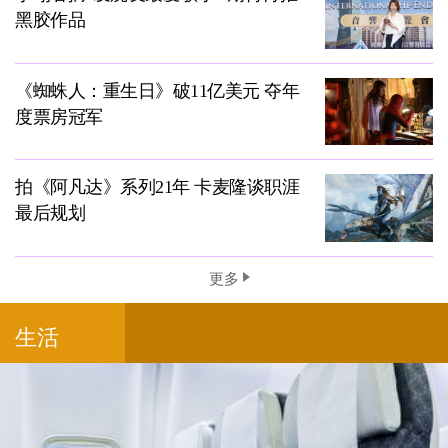
黑胶作品
《蜘蛛人：重生日》破11亿美元 夺年
度票房冠军
拍《阿凡达》系列21年 卡麦隆谈职涯
最后规划
更多
生活