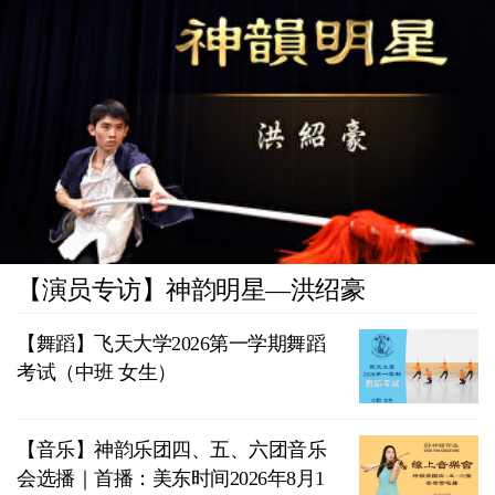
【演员专访】神韵明星—洪绍豪
【舞蹈】飞天大学2026第一学期舞蹈
考试（中班 女生）
【音乐】神韵乐团四、五、六团音乐
会选播｜首播：美东时间2026年8月1