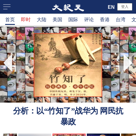
大
EN
登入
首页
即时
大陆
美国
国际
评论
香港
台湾
纪
元
新
闻
网
头条 1/12
分析：以“竹知了”战华为 网民抗
暴政