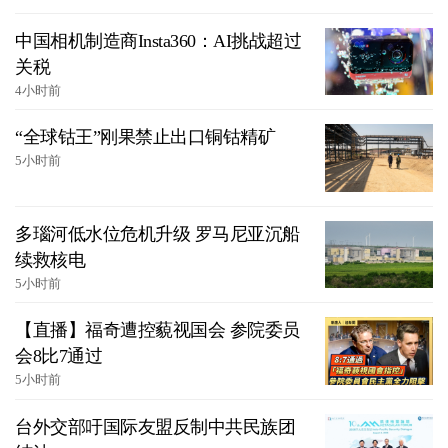
中国相机制造商Insta360：AI挑战超过
关税
4小时前
“全球钴王”刚果禁止出口铜钴精矿
5小时前
多瑙河低水位危机升级 罗马尼亚沉船
续救核电
5小时前
【直播】福奇遭控藐视国会 参院委员
会8比7通过
5小时前
台外交部吁国际友盟反制中共民族团