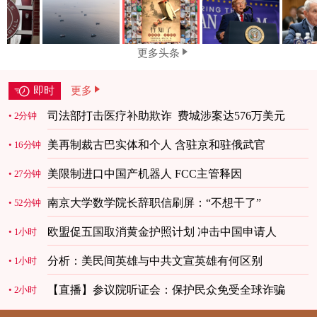
更多头条
即时
更多
司法部打击医疗补助欺诈 费城涉案达576万美元
2分钟
美再制裁古巴实体和个人 含驻京和驻俄武官
16分钟
美限制进口中国产机器人 FCC主管释因
27分钟
南京大学数学院长辞职信刷屏：“不想干了”
52分钟
欧盟促五国取消黄金护照计划 冲击中国申请人
1小时
分析：美民间英雄与中共文宣英雄有何区别
1小时
【直播】参议院听证会：保护民众免受全球诈骗
2小时