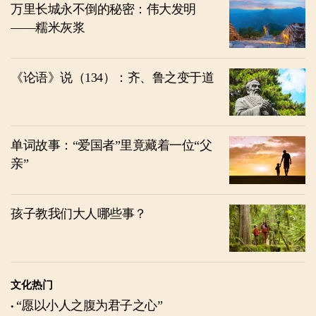
万里长城永不倒的秘密：伟大发明
——糯米灰浆
《论语》说（134）：齐、鲁之变于道
单词故事：“爱国者”里竟藏着一位“父
亲”
孩子教我们大人哪些事？
文化热门
“愿以小人之腹为君子之心”