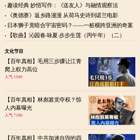
趣读经典 妙悟写作：《送友人》与融情观察法
《奥德赛》返乡路漫漫 从荷马史诗到诺兰电影
日本狮子竟暗合宇宙密码？——一桩横跨亚洲的奇案
【歌曲】沁园春‧咏夏‧步步生莲（丙午年）（二）
文化节目
【百年真相】毛用三步骤让江青
爬上权力高位
人气 1040
【百年真相】林彪篡党夺权？惊
人内幕曝光
人气 7186
【百年真相】中共加速自毁的四