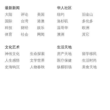
最新新闻
华人社区
大陆
评论
美国
纽约
旧金山
国际
台湾
港澳
洛杉矶
多伦多
科技
财经
娱乐
温哥华
欧洲
体育
社会
网闻
澳洲
其它
文化艺术
生活天地
神传文化
生命探索
房产天地
留学移民
人生感悟
文学世界
医疗保健
生活时尚
史海钩沉
人物春秋
纵横职场
美食天地
教育园地
典故传奇
旅游休闲
艺术长河
本网站图文内容归大纪元所有，
任何单位及个人未经许可，不得擅自转载使用。