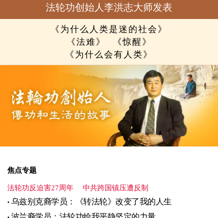
法轮功创始人李洪志大师发表
《为什么人类是迷的社会》
《法难》
《惊醒》
《为什么会有人类》
焦点专题
法轮功反迫害27周年
中共跨国镇压遭反制
乌兹别克裔学员：《转法轮》改变了我的人生
波兰裔学员：法轮功给我平静坚定的力量