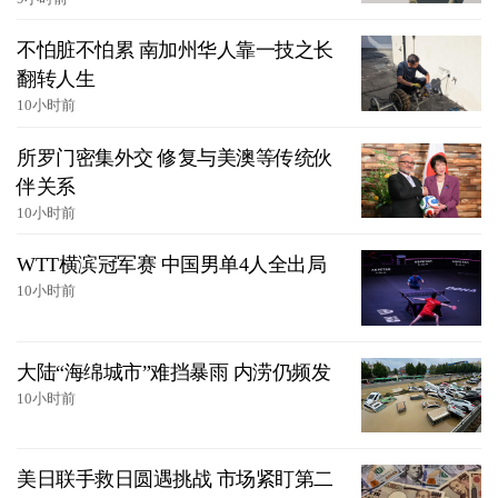
不怕脏不怕累 南加州华人靠一技之长
翻转人生
10小时前
所罗门密集外交 修复与美澳等传统伙
伴关系
10小时前
WTT横滨冠军赛 中国男单4人全出局
10小时前
大陆“海绵城市”难挡暴雨 内涝仍频发
10小时前
美日联手救日圆遇挑战 市场紧盯第二