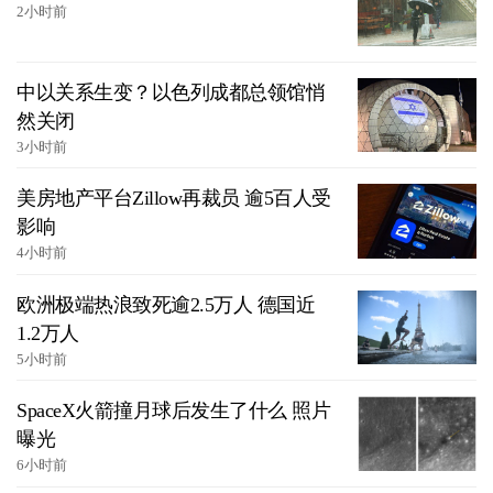
2小时前
中以关系生变？以色列成都总领馆悄
然关闭
3小时前
美房地产平台Zillow再裁员 逾5百人受
影响
4小时前
欧洲极端热浪致死逾2.5万人 德国近
1.2万人
5小时前
SpaceX火箭撞月球后发生了什么 照片
曝光
6小时前