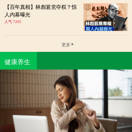
【百年真相】林彪篡党夺权？惊
人内幕曝光
人气 7205
更多
健康养生