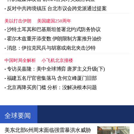
反对中共跨境镇压 台北市议会跨党派通过提案
美以打击伊朗
美国建国250周年
沙特土耳其和巴基斯坦签署北约式防务协议
霍尔木兹重开添变数 伊朗限制方案推升油价
消息：伊拉克民兵与胡塞或南北夹击沙特
中国时局全解析
小飞机北京撞楼
专访吴嘉隆：美中全球博弈 唐罗主义升级(下)
福建五名厅官密集落马 含何立峰厦门旧部
北京再降买房门槛 分析：没解决根本问题
全球要闻
美东北部6州周末面临强雷暴洪水威胁