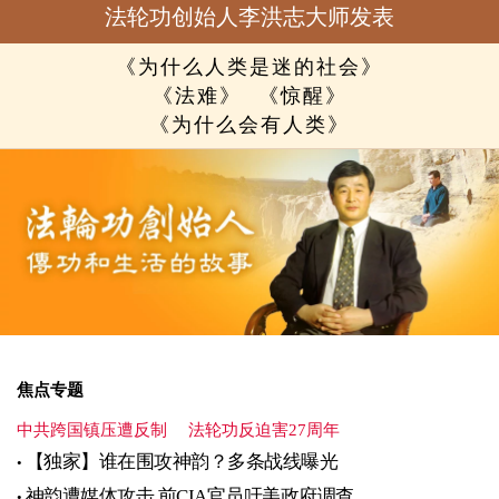
法轮功创始人李洪志大师发表
《为什么人类是迷的社会》
《法难》
《惊醒》
《为什么会有人类》
焦点专题
中共跨国镇压遭反制
法轮功反迫害27周年
【独家】谁在围攻神韵？多条战线曝光
神韵遭媒体攻击 前CIA官员吁美政府调查