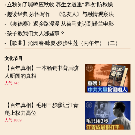
立秋知了嘶鸣应秋收 养生之道重“养收”防秋燥
趣读经典 妙悟写作：《送友人》与融情观察法
《奥德赛》返乡路漫漫 从荷马史诗到诺兰电影
孩子教我们大人哪些事？
【歌曲】沁园春‧咏夏‧步步生莲（丙午年）（二）
文化节目
【百年真相】一本畅销书背后骇
人听闻的真相
人气 745
【百年真相】毛用三步骤让江青
爬上权力高位
人气 1069