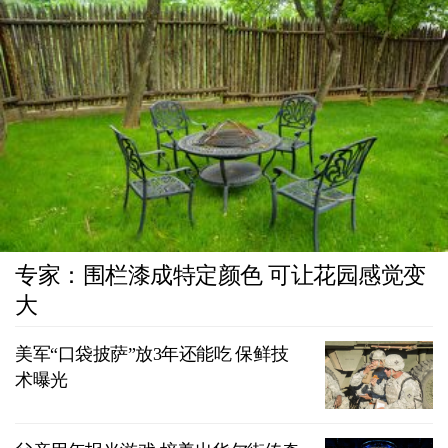
专家：围栏漆成特定颜色 可让花园感觉变
大
美军“口袋披萨”放3年还能吃 保鲜技
术曝光