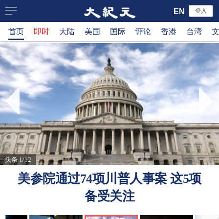
大
EN
登入
首页
即时
大陆
美国
国际
评论
香港
台湾
纪
元
新
闻
网
头条 1/12
美参院通过74项川普人事案 这5项
备受关注