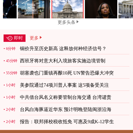
更多头条
即时
更多
铜价升至历史新高 这释放何种经济信号？
6分钟
西班牙将对意大利入境旅客实施边境管制
45分钟
胡塞袭也门重镇再酿10死 UN警告恐爆大冲突
55分钟
美参院通过74项川普人事案 这5项备受关注
1小时
中共借台风名义称要管制台海交通 台湾谴责
1小时
台风白海豚逼近华东 预计明晚登陆闽浙沿海
2小时
报告：联邦择校税收抵免 可惠及9成K-12学生
2小时