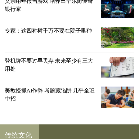
父亲用年报当游戏 培养出华尔街传奇
银行家
专家：这四种树千万不要在院子里种
登机牌不要过早丢弃 未来至少有三大
用处
美教授抓AI作弊 考题藏陷阱 几乎全班
中招
传统文化