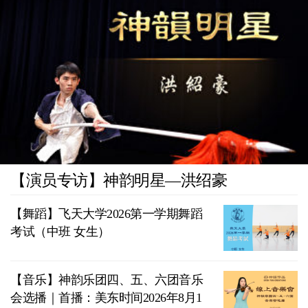
【演员专访】神韵明星—洪绍豪
【舞蹈】飞天大学2026第一学期舞蹈
考试（中班 女生）
【音乐】神韵乐团四、五、六团音乐
会选播｜首播：美东时间2026年8月1