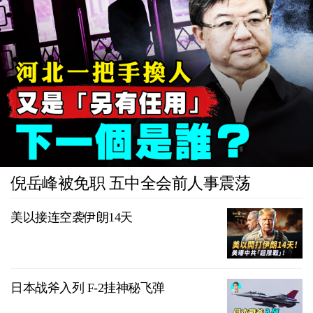
倪岳峰被免职 五中全会前人事震荡
美以接连空袭伊朗14天
日本战斧入列 F-2挂神秘飞弹