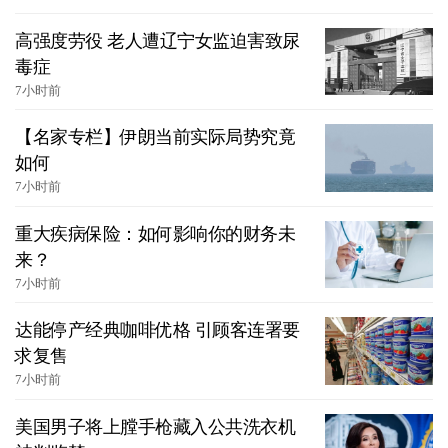
高强度劳役 老人遭辽宁女监迫害致尿
毒症
7小时前
【名家专栏】伊朗当前实际局势究竟
如何
7小时前
重大疾病保险：如何影响你的财务未
来？
7小时前
达能停产经典咖啡优格 引顾客连署要
求复售
7小时前
美国男子将上膛手枪藏入公共洗衣机