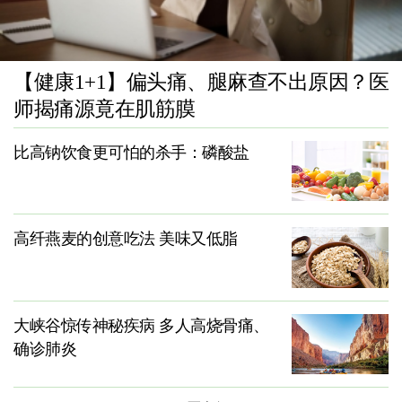
【健康1+1】偏头痛、腿麻查不出原因？医
师揭痛源竟在肌筋膜
比高钠饮食更可怕的杀手：磷酸盐
高纤燕麦的创意吃法 美味又低脂
大峡谷惊传神秘疾病 多人高烧骨痛、
确诊肺炎