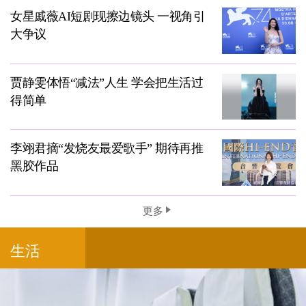
女星戚薇AI短剧现擦边镜头 一视角引
大争议
贾静雯体悟“减法”人生 学会把生活过
得简单
李翊君摘“发烧友最爱歌手” 期待再推
黑胶作品
更多
生活