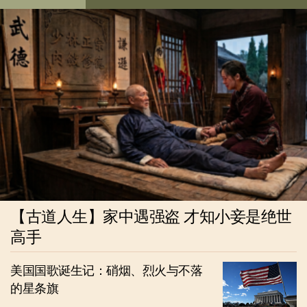
【古道人生】家中遇强盗 才知小妾是绝世
高手
美国国歌诞生记：硝烟、烈火与不落
的星条旗