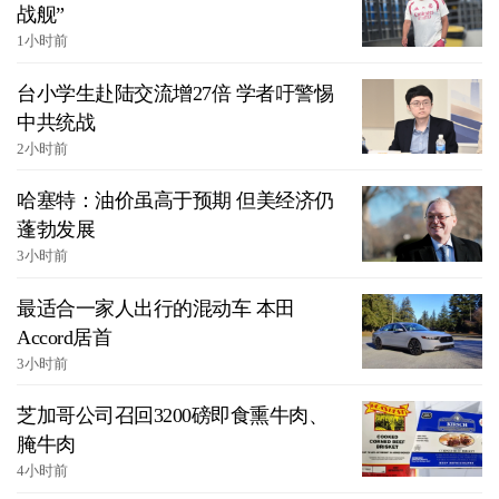
战舰”
1小时前
台小学生赴陆交流增27倍 学者吁警惕
中共统战
2小时前
哈塞特：油价虽高于预期 但美经济仍
蓬勃发展
3小时前
最适合一家人出行的混动车 本田
Accord居首
3小时前
芝加哥公司召回3200磅即食熏牛肉、
腌牛肉
4小时前