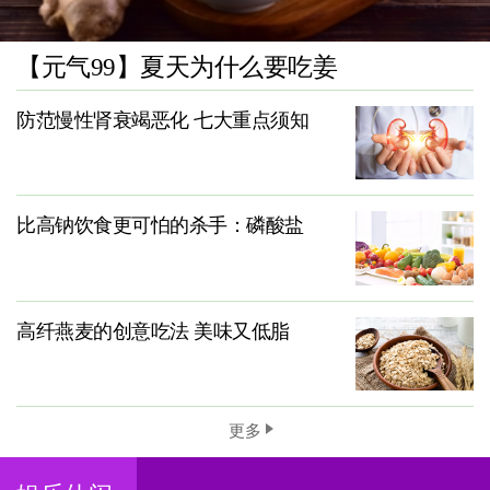
【元气99】夏天为什么要吃姜
防范慢性肾衰竭恶化 七大重点须知
比高钠饮食更可怕的杀手：磷酸盐
高纤燕麦的创意吃法 美味又低脂
更多