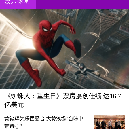
娱乐休闲
《蜘蛛人：重生日》票房屡创佳绩 达16.7
亿美元
黄镫辉为乐团登台 大赞浅堤“台味中
带诗意”