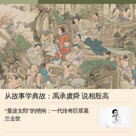
从故事学典故：禹承虞舜 说相殷高
“曼波女郎”的绝响：一代传奇巨星葛
兰去世