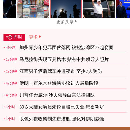
更多头条
即时
更多
加州青少年犯罪团伙落网 被控涉湾区77起窃案
4分钟
马尼拉街头现五具棺木 贴有中共领导人照片
13分钟
江西男子酒后驾车冲进夜市 至少7人受伤
19分钟
伊朗：霍尔木兹海峡协议进入最后阶段
42分钟
川普任命威尔‧沙夫领导白宫法律团队
46分钟
39岁大陆女演员朱锐自曝已失业 积蓄耗尽
1小时
以色列接收德制先进潜舰 强化对伊朗威慑
1小时