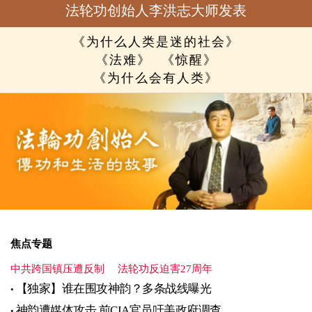
法轮功创始人李洪志大师发表
《为什么人类是迷的社会》
《法难》
《惊醒》
《为什么会有人类》
焦点专题
中共跨国镇压遭反制
法轮功反迫害27周年
【独家】谁在围攻神韵？多条战线曝光
神韵遭媒体攻击 前CIA官员吁美政府调查