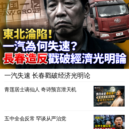
一汽失速 长春戳破经济光明论
青莲居士谪仙人 奇诗预言泄天机
五中全会反常 罕谈从严治党