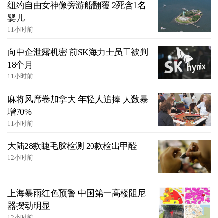
纽约自由女神像旁游船翻覆 2死含1名
婴儿
11小时前
向中企泄露机密 前SK海力士员工被判
18个月
11小时前
麻将风席卷加拿大 年轻人追捧 人数暴
增70%
11小时前
大陆28款睫毛胶检测 20款检出甲醛
12小时前
上海暴雨红色预警 中国第一高楼阻尼
器摆动明显
12小时前