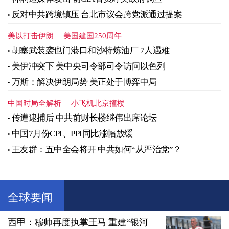
反对中共跨境镇压 台北市议会跨党派通过提案
美以打击伊朗
美国建国250周年
胡塞武装袭也门港口和沙特炼油厂 7人遇难
美伊冲突下 美中央司令部司令访问以色列
万斯：解决伊朗局势 美正处于博弈中局
中国时局全解析
小飞机北京撞楼
传遭逮捕后 中共前财长楼继伟出席论坛
中国7月份CPI、PPI同比涨幅放缓
王友群：五中全会将开 中共如何“从严治党”？
全球要闻
西甲：穆帅再度执掌王马 重建“银河