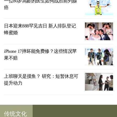
一位80岁高龄的医生如何战胜前列腺
癌
日本迎来888罕见吉日 新人排队登记
蜂蜜婚
iPhone 17摔坏能免费修？这些情况苹
果不赔
上班聊天是摸鱼？ 研究：短暂休息可
提升动力
传统文化