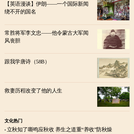
【英语漫谈】伊朗——一个国际新闻
绕不开的国名
常胜将军李文忠——他令蒙古大军闻
风丧胆
跟我学唐诗（58B）
救妻历程改变了他的人生
文化热门
立秋知了嘶鸣应秋收 养生之道重“养收”防秋燥