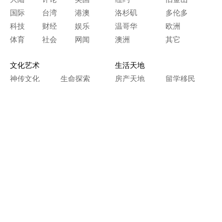
国际
台湾
港澳
洛杉矶
多伦多
科技
财经
娱乐
温哥华
欧洲
体育
社会
网闻
澳洲
其它
文化艺术
生活天地
神传文化
生命探索
房产天地
留学移民
人生感悟
文学世界
医疗保健
生活时尚
史海钩沉
人物春秋
纵横职场
美食天地
教育园地
典故传奇
旅游休闲
艺术长河
本网站图文内容归大纪元所有，
任何单位及个人未经许可，不得擅自转载使用。
Copyright© 2000 - 2026 The Epoch Times Association Inc.
All Rights Reserved.