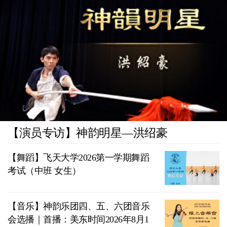
【演员专访】神韵明星—洪绍豪
【舞蹈】飞天大学2026第一学期舞蹈
考试（中班 女生）
【音乐】神韵乐团四、五、六团音乐
会选播｜首播：美东时间2026年8月1