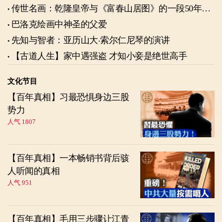
传世名画：乾隆皇帝与《富春山居图》的一段50年奇
缘
巴洛克绘画中神圣的父爱
先知与智者：亚历山大‧索尔仁尼琴的演讲
【古道人生】家中遇强盗 才知小妾是绝世高手
文化节目
【百年真相】习最恐惧身边三股
势力
人气 1807
【百年真相】一本畅销书背后骇
人听闻的真相
人气 951
【百年真相】毛用三步骤让江青