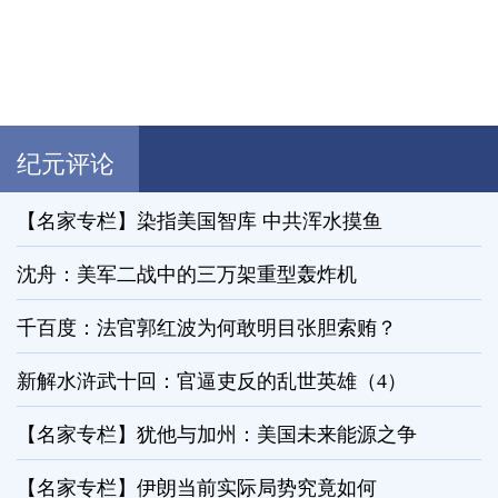
纪元评论
【名家专栏】染指美国智库 中共浑水摸鱼
沈舟：美军二战中的三万架重型轰炸机
千百度：法官郭红波为何敢明目张胆索贿？
新解水浒武十回：官逼吏反的乱世英雄（4）
【名家专栏】犹他与加州：美国未来能源之争
【名家专栏】伊朗当前实际局势究竟如何