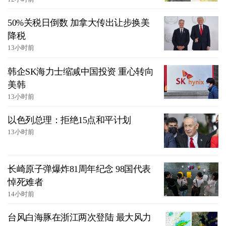
50%关税日倒数 加拿大传出让步换美
降税
13小时前
韩企SK海力士缩减中国投资 重心转向
美韩
13小时前
以色列总理：拒绝15点和平计划
13小时前
长崎原子弹爆炸81周年纪念 98国代表
悼死难者
14小时前
台风白海豚在浙江两次登陆 最大风力