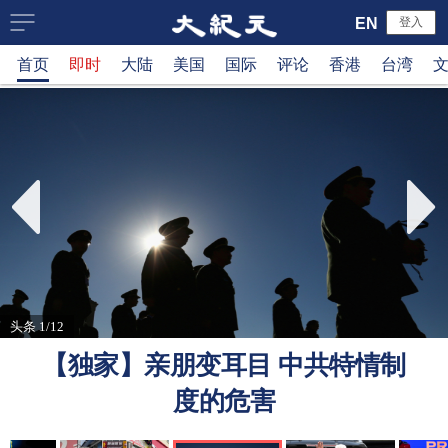
大
EN
登入
首页
即时
大陆
美国
国际
评论
香港
台湾
纪
元
新
闻
网
头条 1/12
【独家】亲朋变耳目 中共特情制
度的危害