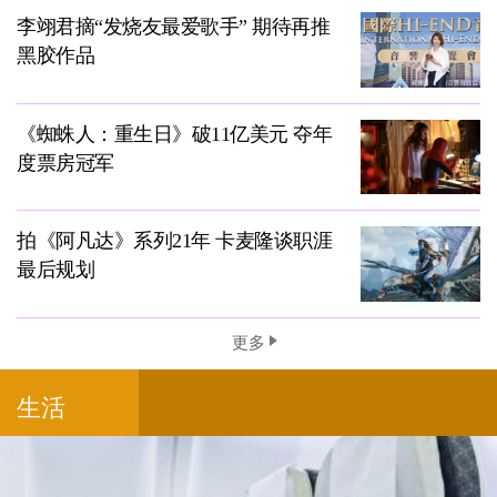
李翊君摘“发烧友最爱歌手” 期待再推
黑胶作品
《蜘蛛人：重生日》破11亿美元 夺年
度票房冠军
拍《阿凡达》系列21年 卡麦隆谈职涯
最后规划
更多
生活