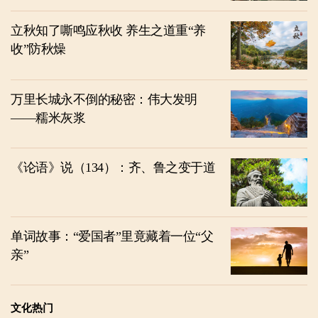
立秋知了嘶鸣应秋收 养生之道重“养
收”防秋燥
万里长城永不倒的秘密：伟大发明
——糯米灰浆
《论语》说（134）：齐、鲁之变于道
单词故事：“爱国者”里竟藏着一位“父
亲”
文化热门