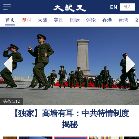
大
EN
登入
首页
即时
大陆
美国
国际
评论
香港
台湾
纪
元
新
闻
网
头条 1/12
【独家】高墙有耳：中共特情制度
揭秘