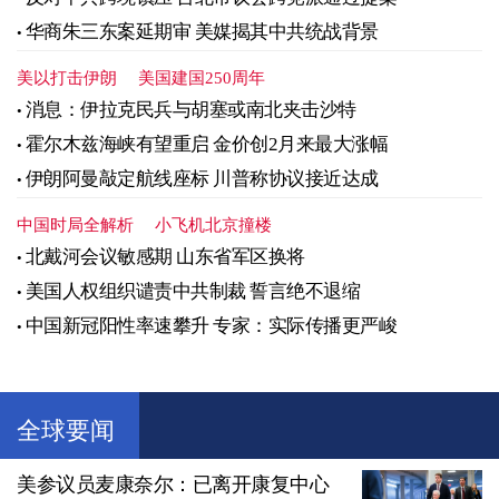
华商朱三东案延期审 美媒揭其中共统战背景
美以打击伊朗
美国建国250周年
消息：伊拉克民兵与胡塞或南北夹击沙特
霍尔木兹海峡有望重启 金价创2月来最大涨幅
伊朗阿曼敲定航线座标 川普称协议接近达成
中国时局全解析
小飞机北京撞楼
北戴河会议敏感期 山东省军区换将
美国人权组织谴责中共制裁 誓言绝不退缩
中国新冠阳性率速攀升 专家：实际传播更严峻
全球要闻
美参议员麦康奈尔：已离开康复中心