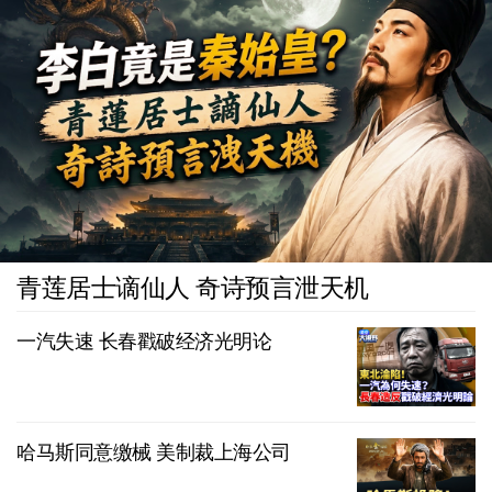
青莲居士谪仙人 奇诗预言泄天机
一汽失速 长春戳破经济光明论
哈马斯同意缴械 美制裁上海公司