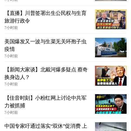
【直播】川普签署出生公民权与生育
旅游行政令
7小时前
美国爆发又一波与生菜无关环孢子虫
疫情
7小时前
【新闻大家谈】北戴河爆多疑点 蔡奇
换身边人？
7小时前
【佳音时刻】小粉红网上讨论中共军
力被抓捕
7小时前
中国专家吁通过落实“双休”促消费 上