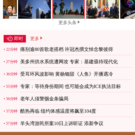
更多头条
即时
更多
痛别逾80首歌老搭档 许冠杰撰文悼念黎彼得
22分钟
美多州供水系统遭网攻 专家：基建亟待现代化
27分钟
受耳环风波影响 黄杨钿甜《人鱼》开播遇冷
36分钟
专家：等待身份期间 也可能会成为ICE执法目标
55分钟
老年人须警惕金条骗局
56分钟
酷热再临 纽约体感温度将飙至104度
57分钟
羊头湾游民所案10日上诉听证 添新争议
57分钟