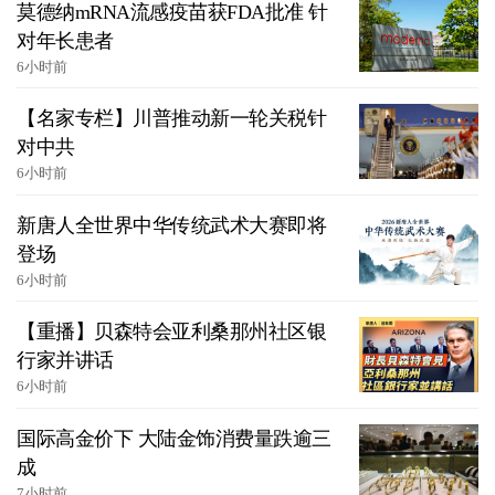
莫德纳mRNA流感疫苗获FDA批准 针
对年长患者
6小时前
【名家专栏】川普推动新一轮关税针
对中共
6小时前
新唐人全世界中华传统武术大赛即将
登场
6小时前
【重播】贝森特会亚利桑那州社区银
行家并讲话
6小时前
国际高金价下 大陆金饰消费量跌逾三
成
7小时前