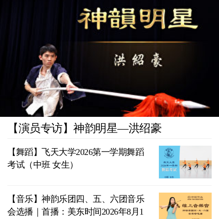
【演员专访】神韵明星—洪绍豪
【舞蹈】飞天大学2026第一学期舞蹈
考试（中班 女生）
【音乐】神韵乐团四、五、六团音乐
会选播｜首播：美东时间2026年8月1