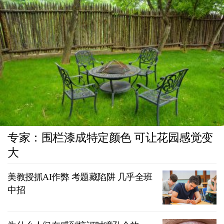
专家：围栏漆成特定颜色 可让花园感觉变
大
美教授抓AI作弊 考题藏陷阱 几乎全班
中招