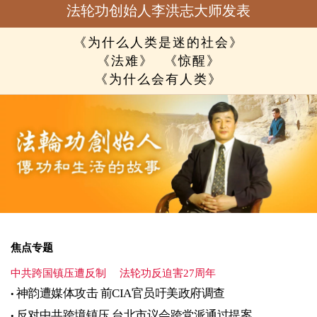
法轮功创始人李洪志大师发表
《为什么人类是迷的社会》
《法难》
《惊醒》
《为什么会有人类》
焦点专题
中共跨国镇压遭反制
法轮功反迫害27周年
神韵遭媒体攻击 前CIA官员吁美政府调查
反对中共跨境镇压 台北市议会跨党派通过提案