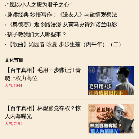
“愿以小人之腹为君子之心”
趣读经典 妙悟写作：《送友人》与融情观察法
《奥德赛》返乡路漫漫 从荷马史诗到诺兰电影
孩子教我们大人哪些事？
【歌曲】沁园春‧咏夏‧步步生莲（丙午年）（二）
文化节目
【百年真相】毛用三步骤让江青
爬上权力高位
人气 1044
【百年真相】林彪篡党夺权？惊
人内幕曝光
人气 7191