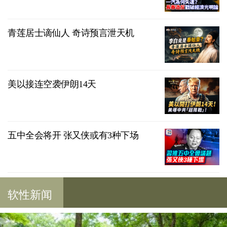
青莲居士谪仙人 奇诗预言泄天机
美以接连空袭伊朗14天
五中全会将开 张又侠或有3种下场
软性新闻