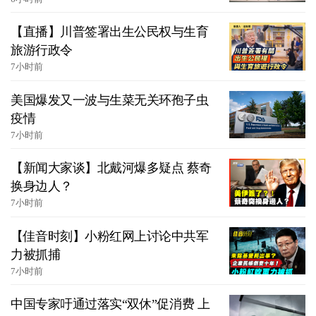
【直播】川普签署出生公民权与生育
旅游行政令
7小时前
美国爆发又一波与生菜无关环孢子虫
疫情
7小时前
【新闻大家谈】北戴河爆多疑点 蔡奇
换身边人？
7小时前
【佳音时刻】小粉红网上讨论中共军
力被抓捕
7小时前
中国专家吁通过落实“双休”促消费 上