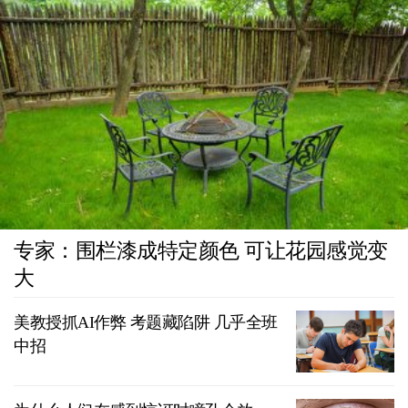
专家：围栏漆成特定颜色 可让花园感觉变
大
美教授抓AI作弊 考题藏陷阱 几乎全班
中招