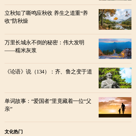
立秋知了嘶鸣应秋收 养生之道重“养
收”防秋燥
万里长城永不倒的秘密：伟大发明
——糯米灰浆
《论语》说（134）：齐、鲁之变于道
单词故事：“爱国者”里竟藏着一位“父
亲”
文化热门