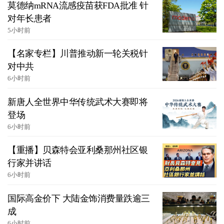
莫德纳mRNA流感疫苗获FDA批准 针
对年长患者
5小时前
【名家专栏】川普推动新一轮关税针
对中共
6小时前
新唐人全世界中华传统武术大赛即将
登场
6小时前
【重播】贝森特会亚利桑那州社区银
行家并讲话
6小时前
国际高金价下 大陆金饰消费量跌逾三
成
6小时前