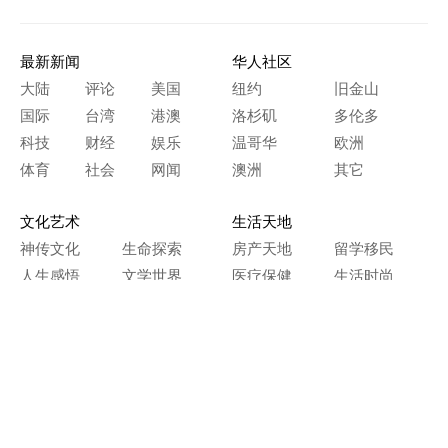
最新新闻
华人社区
大陆
评论
美国
纽约
旧金山
国际
台湾
港澳
洛杉矶
多伦多
科技
财经
娱乐
温哥华
欧洲
体育
社会
网闻
澳洲
其它
文化艺术
生活天地
神传文化
生命探索
房产天地
留学移民
人生感悟
文学世界
医疗保健
生活时尚
史海钩沉
人物春秋
纵横职场
美食天地
教育园地
典故传奇
旅游休闲
艺术长河
本网站图文内容归大纪元所有，