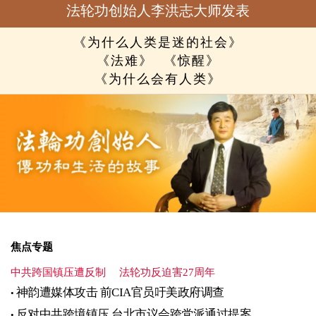
法轮功创始人李洪志大师发表
《为什么人类是迷的社会》
《法难》
《惊醒》
《为什么会有人类》
焦点专题
中共跨国镇压遭反制
法轮功反迫害27周年
神韵遭媒体攻击 前CIA官员吁美政府调查
反对中共跨境镇压 台北市议会跨党派通过提案