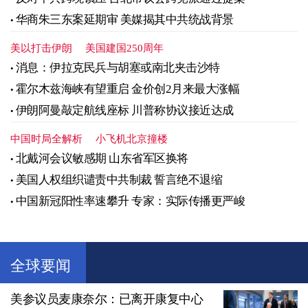
华商朱三东案延期审 美媒揭其中共统战背景
美以打击伊朗
美国建国250周年
消息：伊拉克民兵与胡塞或南北夹击沙特
霍尔木兹海峡有望重启 金价创2月来最大涨幅
伊朗阿曼敲定航线座标 川普称协议接近达成
中国时局全解析
小飞机北京撞楼
北戴河会议敏感期 山东省军区换将
美国人权组织谴责中共制裁 誓言绝不退缩
中国新冠阳性率速攀升 专家：实际传播更严峻
全球要闻
美参议员麦康奈尔：已离开康复中心