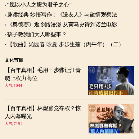
“愿以小人之腹为君子之心”
趣读经典 妙悟写作：《送友人》与融情观察法
《奥德赛》返乡路漫漫 从荷马史诗到诺兰电影
孩子教我们大人哪些事？
【歌曲】沁园春‧咏夏‧步步生莲（丙午年）（二）
文化节目
【百年真相】毛用三步骤让江青
爬上权力高位
人气 1044
【百年真相】林彪篡党夺权？惊
人内幕曝光
人气 7191