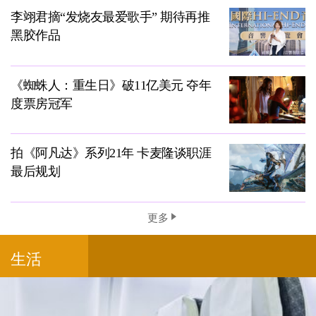
李翊君摘“发烧友最爱歌手” 期待再推
黑胶作品
《蜘蛛人：重生日》破11亿美元 夺年
度票房冠军
拍《阿凡达》系列21年 卡麦隆谈职涯
最后规划
更多
生活