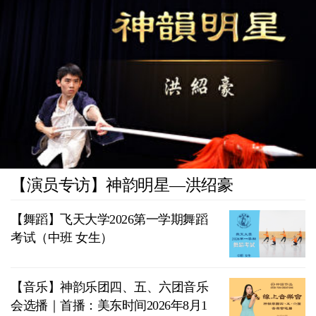
【演员专访】神韵明星—洪绍豪
【舞蹈】飞天大学2026第一学期舞蹈
考试（中班 女生）
【音乐】神韵乐团四、五、六团音乐
会选播｜首播：美东时间2026年8月1