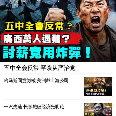
五中全会反常 罕谈从严治党
哈马斯同意缴械 美制裁上海公司
一汽失速 长春戳破经济光明论