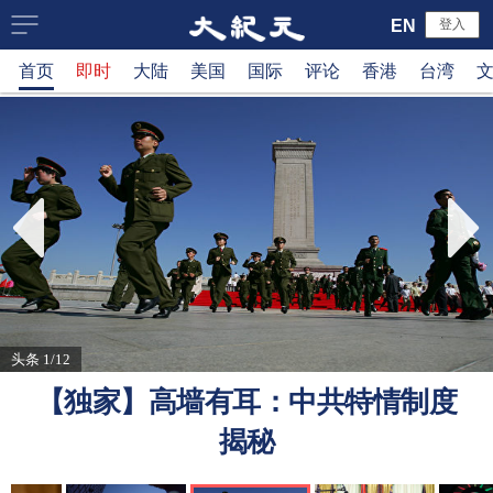
大
EN
登入
首页
即时
大陆
美国
国际
评论
香港
台湾
纪
元
新
闻
网
头条 1/12
【独家】高墙有耳：中共特情制度
揭秘