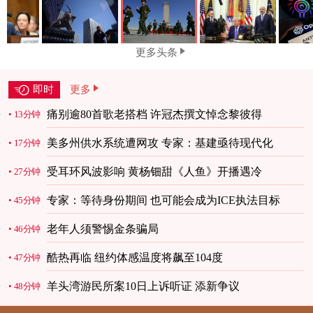
更多头条
即时
更多
痛别逾80首歌老搭档 许冠杰撰文悼念黎彼得
13分钟
美多州供水系统遭网攻 专家：基建亟待现代化
17分钟
受耳环风波影响 黄杨钿甜《人鱼》开播遇冷
27分钟
专家：等待身份期间 也可能会成为ICE执法目标
45分钟
老年人须警惕金条骗局
46分钟
酷热再临 纽约体感温度将飙至104度
47分钟
羊头湾游民所案10日上诉听证 添新争议
48分钟