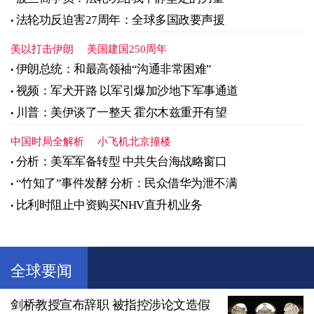
法轮功反迫害27周年：全球多国政要声援
美以打击伊朗
美国建国250周年
伊朗总统：和最高领袖“沟通非常困难”
视频：军犬开路 以军引爆加沙地下军事通道
川普：美伊谈了一整天 霍尔木兹重开有望
中国时局全解析
小飞机北京撞楼
分析：美军军备转型 中共失台海战略窗口
“竹知了”事件发酵 分析：民众借华为泄不满
比利时阻止中资购买NHV直升机业务
全球要闻
剑桥教授宣布辞职 被指控涉论文造假