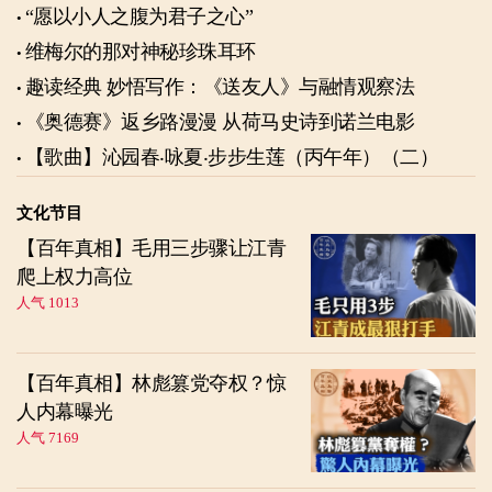
“愿以小人之腹为君子之心”
维梅尔的那对神秘珍珠耳环
趣读经典 妙悟写作：《送友人》与融情观察法
《奥德赛》返乡路漫漫 从荷马史诗到诺兰电影
【歌曲】沁园春‧咏夏‧步步生莲（丙午年）（二）
文化节目
【百年真相】毛用三步骤让江青
爬上权力高位
人气 1013
【百年真相】林彪篡党夺权？惊
人内幕曝光
人气 7169