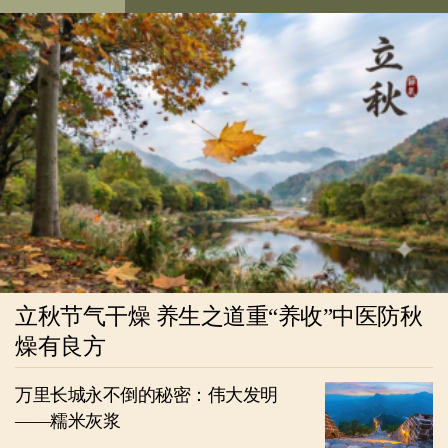
立秋节气干燥 养生之道重“养收”中医防秋
燥有良方
万里长城永不倒的秘密：伟大发明
——糯米灰浆