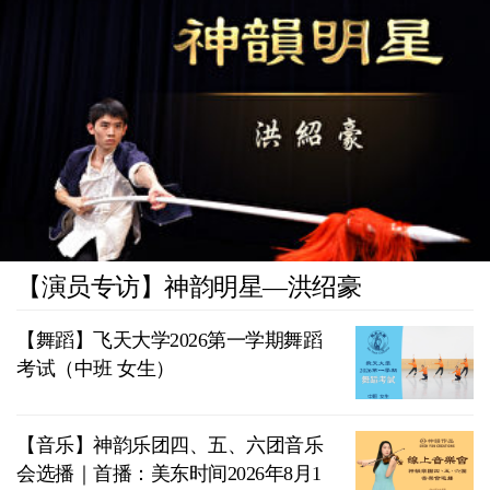
【演员专访】神韵明星—洪绍豪
【舞蹈】飞天大学2026第一学期舞蹈
考试（中班 女生）
【音乐】神韵乐团四、五、六团音乐
会选播｜首播：美东时间2026年8月1