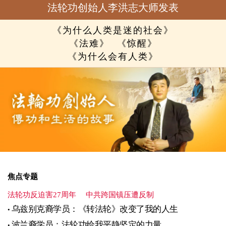
法轮功创始人李洪志大师发表
《为什么人类是迷的社会》
《法难》
《惊醒》
《为什么会有人类》
焦点专题
法轮功反迫害27周年
中共跨国镇压遭反制
乌兹别克裔学员：《转法轮》改变了我的人生
波兰裔学员：法轮功给我平静坚定的力量