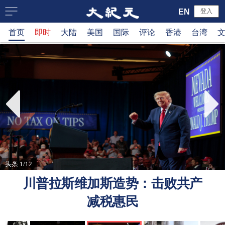
大
EN
登入
首页
即时
大陆
美国
国际
评论
香港
台湾
纪
元
新
闻
网
头条 1/12
川普拉斯维加斯造势：击败共产
减税惠民