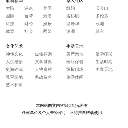
最新新闻
华人社区
大陆
评论
美国
纽约
旧金山
国际
台湾
港澳
洛杉矶
多伦多
科技
财经
娱乐
温哥华
欧洲
体育
社会
网闻
澳洲
其它
文化艺术
生活天地
神传文化
生命探索
房产天地
留学移民
人生感悟
文学世界
医疗保健
生活时尚
史海钩沉
人物春秋
纵横职场
美食天地
教育园地
典故传奇
旅游休闲
艺术长河
本网站图文内容归大纪元所有，
任何单位及个人未经许可，不得擅自转载使用。
Copyright© 2000 - 2026 The Epoch Times Association Inc.
All Rights Reserved.