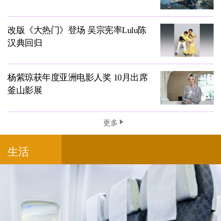
改版《大热门》登场 吴宗宪率Lulu陈
汉典回归
杨紫琼获年度亚洲电影人奖 10月出席
釜山影展
更多
生活