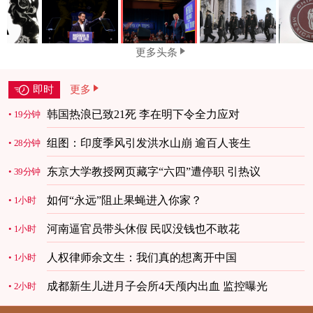
更多头条
即时
更多
韩国热浪已致21死 李在明下令全力应对
19分钟
组图：印度季风引发洪水山崩 逾百人丧生
28分钟
东京大学教授网页藏字“六四”遭停职 引热议
39分钟
如何“永远”阻止果蝇进入你家？
1小时
河南逼官员带头休假 民叹没钱也不敢花
1小时
人权律师余文生：我们真的想离开中国
1小时
成都新生儿进月子会所4天颅内出血 监控曝光
2小时