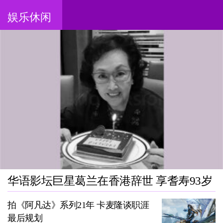
娱乐休闲
华语影坛巨星葛兰在香港辞世 享耆寿93岁
拍《阿凡达》系列21年 卡麦隆谈职涯
最后规划