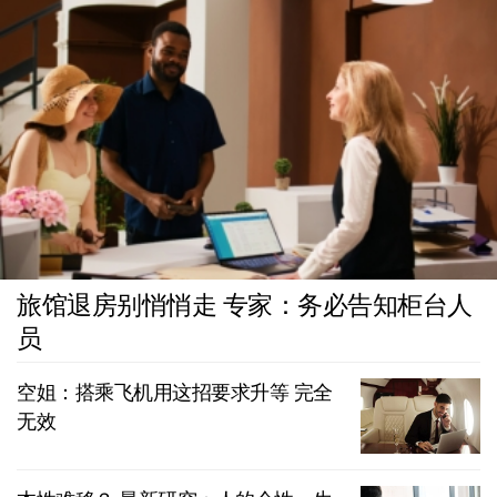
旅馆退房别悄悄走 专家：务必告知柜台人
员
空姐：搭乘飞机用这招要求升等 完全
无效