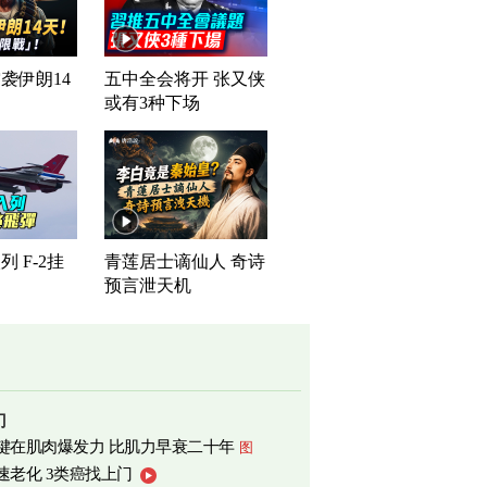
袭伊朗14
五中全会将开 张又侠
或有3种下场
 F-2挂
青莲居士谪仙人 奇诗
预言泄天机
门
键在肌肉爆发力 比肌力早衰二十年
图
速老化 3类癌找上门