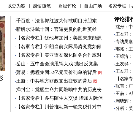
以史为鉴
感悟随笔
财经评论
自由广场
名家专栏
|
|
|
|
|
|
评论排
千百度：法官郭红波为何敢明目张胆索
贿？
沈舟：中
新解水浒武十回：官逼吏反的乱世英雄
王友群：
（4）
图
【名家专栏】犹他与加州：美国未来能源
专访吴嘉
之争
图
【名家专栏】伊朗当前实际局势究竟如何
韦拓：王
图
【名家专栏】美亚盟友深化防务合作应对
王维洛：
中共
图
岳山：五中全会演甩锅大戏 抛出反党集
王友群：
团？
王友群：
萧易：携程集团52亿元天价罚单的背后
图
影
【名家专
王赫：中共地方财政支出疲软的背后
图
张菁：广
掸封尘：觉醒生命共同敲响中共的历史丧
王赫：A
钟
图
【名家专栏】多与陌生人交谈 增加人际信
周晓辉：
任
图
【名家专栏】川普推动新一轮关税针对中
分析：美
共
图