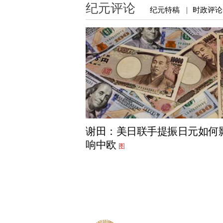
纪元评论
纪元特稿
时政评论
|
谢田：美日联手提振日元如何
响中欧
图