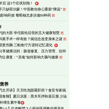
0岁后 这3个症状别拖！
不只缺荷尔蒙！中医教你身心重新“降温”
图
物影响药效 葡萄柚尤多涉逾80种药
图
荐
代的大医 华佗留给后世的五大健康智慧
图
和真手术一样有效？揭信念改变身体之谜
图
眼更伤脑 三帖食疗方逆转记忆退化
分享健康法则：肠道修复、压力管理、信仰
方位康复：“灵魂”如何影响大脑与健康
图
营养
乃文开讲】天天吃泡面罹肝癌？食安专家揭
瑶食聊】夏日凉菜：黑木耳拌秋葵豆腐 少油
物真相
 补维生素中毒
爽养心
图
康1+1】红肉解禁？心脏科医师教你避开血