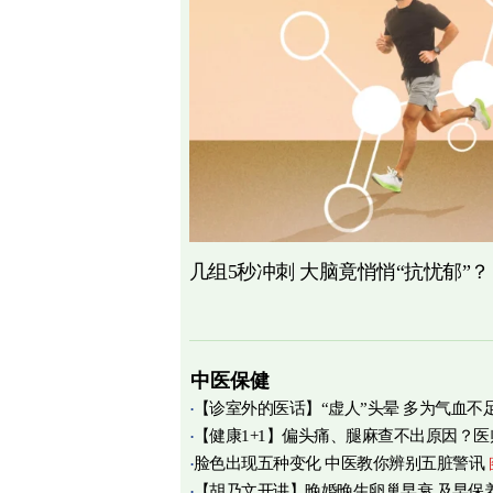
几组5秒冲刺 大脑竟悄悄“抗忧郁”？
中医保健
【诊室外的医话】“虚人”头晕 多为气血不
【健康1+1】偏头痛、腿麻查不出原因？医
脸色出现五种变化 中医教你辨别五脏警讯
痛源竟在肌筋膜
图
【胡乃文开讲】晚婚晚生卵巢早衰 及早保