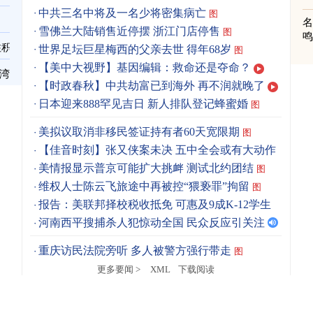
中共三名中将及一名少将密集病亡
图
雪佛兰大陆销售近停摆 浙江门店停售
图
住积
世界足坛巨星梅西的父亲去世 得年68岁
图
【美中大视野】基因编辑：救命还是夺命？
台湾
【时政春秋】中共劫富已到海外 再不润就晚了
日本迎来888罕见吉日 新人排队登记蜂蜜婚
图
美拟议取消非移民签证持有者60天宽限期
图
【佳音时刻】张又侠案未决 五中全会或有大动作
美情报显示普京可能扩大挑衅 测试北约团结
图
维权人士陈云飞旅途中再被控“猥亵罪”拘留
图
报告：美联邦择校税收抵免 可惠及9成K-12学生
图
河南西平搜捕杀人犯惊动全国 民众反应引关注
重庆访民法院旁听 多人被警方强行带走
图
更多要闻 >
XML
下载阅读