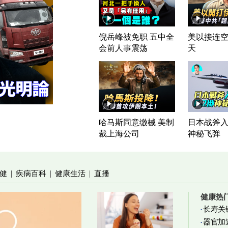
倪岳峰被免职 五中全
美以接连空
会前人事震荡
天
哈马斯同意缴械 美制
日本战斧入列
裁上海公司
神秘飞弹
健
疾病百科
健康生活
直播
|
|
|
健康热
长寿关
器官加