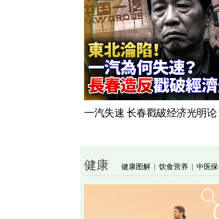
一汽失速 长春戳破经济光明论
健康
健康图解
饮食营养
中医保
|
|