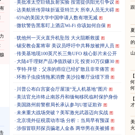
美批准太空巨镜反射实验 按需提供阳光引争议
图
跟
资有
达美航班传异味折返亚特兰大 所幸人员无大碍
图
结
65%的美国大学中国申请人数有增无减
图
微软警告黑客盯上酒店Wi-Fi 你该如何自保
图
力
犹他州一灭火直升机坠毁 大火阻断救援
图
锡安教会案将审 美议员呼吁中共释放被押人员
术
图
传美基地现100英尺长三角UFO 核心影片未公开
腺
图
大陆4千理财产品净值跌破1元 投资10万仅赚30
图
亨特‧拜登：父亲的癌症已经扩散且非常痛苦
图
环孢子虫疫情拖累消费 美沙拉餐厅业绩下滑
图
何
何
川普公布白宫宴会厅屋顶“无人机基地”图片
图
美法官允许终止南苏丹和缅甸移民临时保护身份
图
美国路州前警察局长承认参与U签证欺诈
图
未来重大战场突破？美军激光武器迈向实战
图
北京境外征税震动市场 分析：当局早有预谋
图
涉假冒联邦探员骗老人金条 两华男在美被捕
图
击