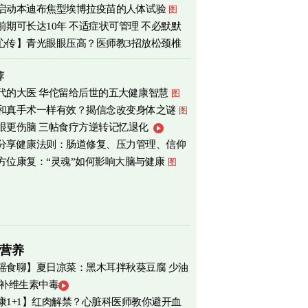
启动本迪布焦型埃博拉疫苗的人体试验
图
前期可长达10年 不适症状可管理 不必默默
心传】青光眼眼压高？医师教3招放松颈椎
荐
代的大医 华佗留给后世的五大健康智慧
图
和真手术一样有效？揭信念改变身体之谜
图
眼更伤脑 三帖食疗方逆转记忆退化
分享健康法则：肠道修复、压力管理、信仰
方位康复：“灵魂”如何影响大脑与健康
图
营养
瑶食聊】夏日凉菜：黑木耳拌秋葵豆腐 少油
 补维生素中毒
爽养心
图
康1+1】红肉解禁？心脏科医师教你避开血