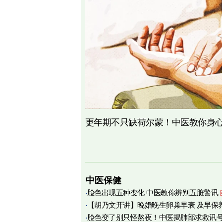
更年期不只缺荷尔蒙！中医教你身心
中医保健
脸色出现五种变化 中医教你辨别五脏警讯
【胡乃文开讲】晚婚晚生卵巢早衰 及早保
脸色变了别只怪熬夜！中医揭肺部求救讯
育