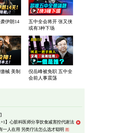
袭伊朗14
五中全会将开 张又侠
或有3种下场
缴械 美制
倪岳峰被免职 五中全
司
会前人事震荡
门
1+1】心脏科医师分享饮食减害控代谢法
有一人在用 另类疗法怎么选才聪明
图