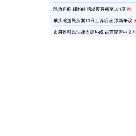
酷热再临 纽约体感温度将飙至104度
图
羊头湾游民所案10日上诉听证 添新争议
市府推移民法律支援热线 语言涵盖中文
南语
图