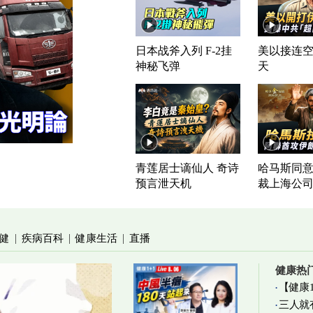
日本战斧入列 F-2挂
美以接连空
神秘飞弹
天
青莲居士谪仙人 奇诗
哈马斯同意
预言泄天机
裁上海公
健
疾病百科
健康生活
直播
|
|
|
健康热
【健康
三人就