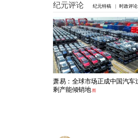
纪元评论
纪元特稿
时政评论
|
萧易：全球市场正成中国汽车
剩产能倾销地
图