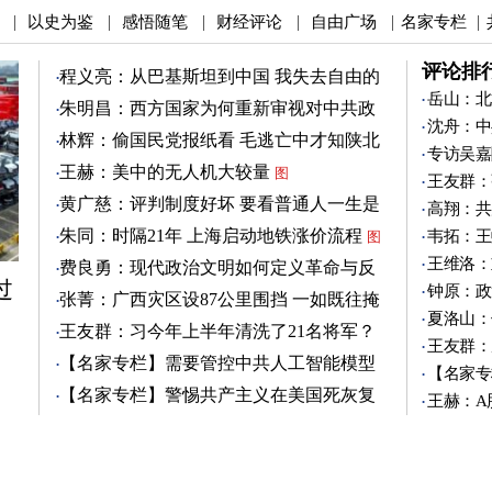
以史为鉴
感悟随笔
财经评论
自由广场
名家专栏
|
|
|
|
|
|
评论排
程义亮：从巴基斯坦到中国 我失去自由的
两年
岳山：北
朱明昌：西方国家为何重新审视对中共政
沈舟：中
策？
图
林辉：偷国民党报纸看 毛逃亡中才知陕北
专访吴嘉
有刘志丹
图
王赫：美中的无人机大较量
图
王友群：
黄广慈：评判制度好坏 要看普通人一生是
高翔：共
否安稳
图
朱同：时隔21年 上海启动地铁涨价流程
韦拓：王
图
王维洛：
费良勇：现代政治文明如何定义革命与反
过
革命
钟原：政
图
张菁：广西灾区设87公里围挡 一如既往掩
夏洛山：
盖真相
图
王友群：习今年上半年清洗了21名将军？
王友群：
图
【名家专栏】需要管控中共人工智能模型
【名家专
图
【名家专栏】警惕共产主义在美国死灰复
王赫：A
燃
图