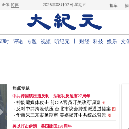
|
正体
简体
2026年08月07日 星期五
捐车
捐
｜
即时
评论
专题
视频
听纪元
财经
科技
娱乐
文
焦点专题
中共跨国镇压遭反制
法轮功反迫害27周年
神韵遭媒体攻击 前CIA官员吁美政府调查
图
反对中共跨境镇压 台北市议会跨党派通过提案
图
华商朱三东案延期审 美媒揭其中共统战背景
图
美以打击伊朗
美国建国250周年