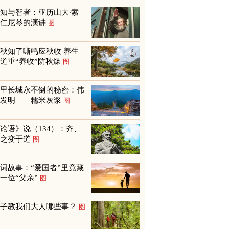
知与智者：亚历山大‧索
尔仁尼琴的演讲
图
秋知了嘶鸣应秋收 养生
道重“养收”防秋燥
图
万里长城永不倒的秘密：伟
大发明——糯米灰浆
图
论语》说（134）：齐、
鲁之变于道
图
词故事：“爱国者”里竟藏
一位“父亲”
图
孩子教我们大人哪些事？
图