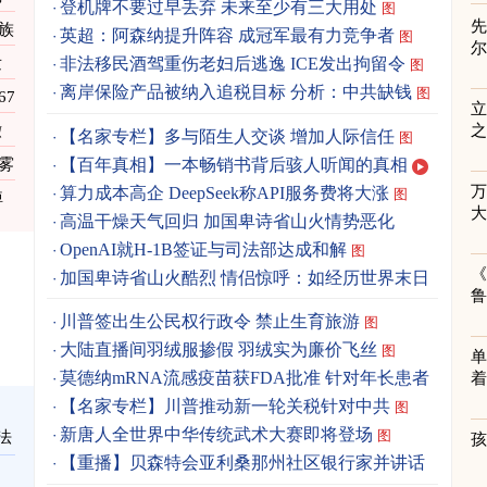
登机牌不要过早丢弃 未来至少有三大用处
图
先
族
英超：阿森纳提升阵容 成冠军最有力竞争者
图
发
非法移民酒驾重伤老妇后逃逸 ICE发出拘留令
图
离岸保险产品被纳入追税目标 分析：中共缺钱
图
67
立
撤
之
【名家专栏】多与陌生人交谈 增加人际信任
图
【百年真相】一本畅销书背后骇人听闻的真相
雾
算力成本高企 DeepSeek称API服务费将大涨
图
悼
高温干燥天气回归 加国卑诗省山火情势恶化
OpenAI就H-1B签证与司法部达成和解
图
《
加国卑诗省山火酷烈 情侣惊呼：如经历世界末日
图
川普签出生公民权行政令 禁止生育旅游
图
大陆直播间羽绒服掺假 羽绒实为廉价飞丝
图
单
莫德纳mRNA流感疫苗获FDA批准 针对年长患者
着
图
【名家专栏】川普推动新一轮关税针对中共
图
新唐人全世界中华传统武术大赛即将登场
图
法
【重播】贝森特会亚利桑那州社区银行家并讲话