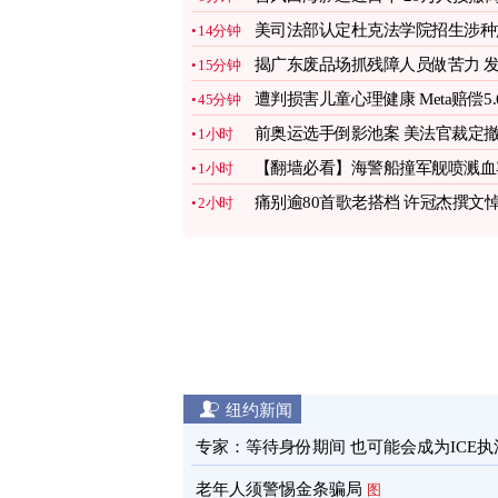
指示
图
美司法部认定杜克法学院招生涉种
14分钟
歧视
图
揭广东废品场抓残障人员做苦力 
15分钟
声者遭噤声
图
遭判损害儿童心理健康 Meta赔偿5.
45分钟
亿美元
图
前奥运选手倒影池案 美法官裁定
1小时
销起诉
图
【翻墙必看】海警船撞军舰喷溅血
1小时
2武警死
痛别逾80首歌老搭档 许冠杰撰文
2小时
念黎彼得
图
纽约新闻
专家：等待身份期间 也可能会成为ICE执
目标
图
老年人须警惕金条骗局
图