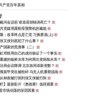
共产党百年真相
行
戴河会议前 谁造谣胡锦涛死亡？
图
共党媒泄露航母预警机的尴尬
图
隆：改革终点是亡党 习换赛道(上)
图
张又侠到底犯了什么事？
图
产国家的荒唐事（二）
图
虹邓煜用自己的成功验证了一个事实
图
重建的板桥水库为何两次变病险水库？
图
治局会议降调 北京政局添新变数？
图
俄装甲突击被粉碎 乌无人机重塑战场
图
从林彪被打倒到张又侠被打倒
图
栏】最新影片《奥德赛》值得观看
图
股市场动荡的深层因素
图