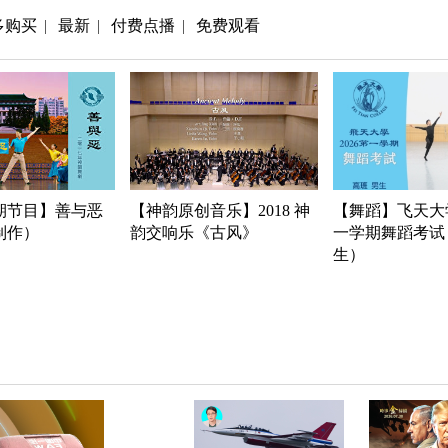
多购买
最新
付费点播
免费观看
|
|
|
期节目】善与恶
【神韵原创音乐】2018 神
【舞蹈】飞天大学
年制作）
韵交响乐《古风》
一学期舞蹈考试
生）