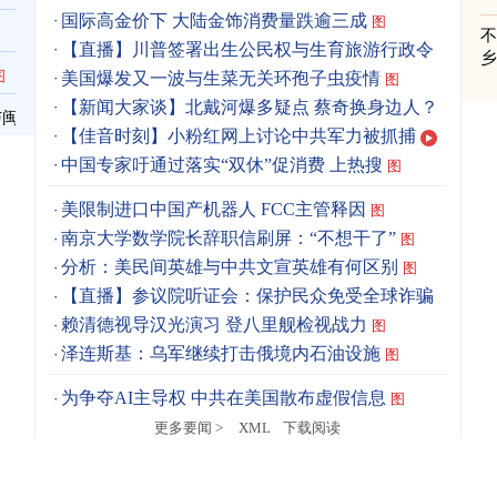
国际高金价下 大陆金饰消费量跌逾三成
图
【直播】川普签署出生公民权与生育旅游行政令
图
美国爆发又一波与生菜无关环孢子虫疫情
图
【新闻大家谈】北戴河爆多疑点 蔡奇换身边人？
与闽
【佳音时刻】小粉红网上讨论中共军力被抓捕
中国专家吁通过落实“双休”促消费 上热搜
图
美限制进口中国产机器人 FCC主管释因
图
南京大学数学院长辞职信刷屏：“不想干了”
图
分析：美民间英雄与中共文宣英雄有何区别
图
【直播】参议院听证会：保护民众免受全球诈骗
赖清德视导汉光演习 登八里舰检视战力
图
泽连斯基：乌军继续打击俄境内石油设施
图
为争夺AI主导权 中共在美国散布虚假信息
图
更多要闻 >
XML
下载阅读