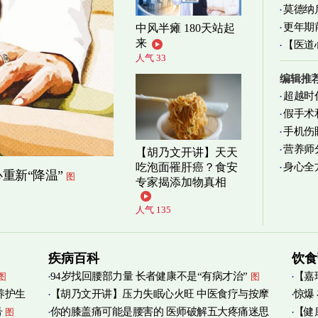
莫德纳
更年期
中风半瘫 180天站起
来
【医道
忍受
图
人气 33
图
编辑推
超越时
假手术
手机伤
营养师
【胡乃文开讲】天天
身心全
吃泡面罹肝癌？食安
实践
图
重新“降温”
图
专家揭添加物真相
人气 135
疾病百科
饮食
94岁找回腰部力量 长者健康不是“有病才治”
【嘉
图
图
养护生
【胡乃文开讲】压力失眠心火旺 中医食疗与按摩
惊爆
烟清
号
你的膝盖痛可能是腰害的 医师破解五大疼痛迷思
【健
图
自救