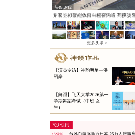
头条 3/12
专家：AI智能体自主秘密沟通 互授骇
巧
更多头条 >
【演员专访】神韵明星—洪
绍豪
【舞蹈】飞天大学2026第一
学期舞蹈考试（中班 女
生）
快讯
台风白海豚逼近日本 26万人接撤
6分钟