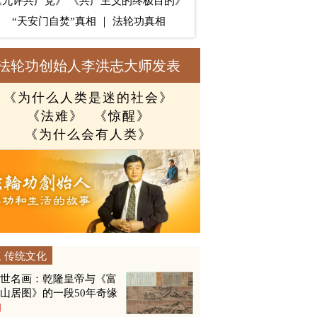
《九评共产党》
《共产主义的终极目的》
“天安门自焚”真相
｜
法轮功真相
法轮功创始人李洪志大师发表
《为什么人类是迷的社会》
《法难》
《惊醒》
《为什么会有人类》
传统文化
传世名画：乾隆皇帝与《富
山居图》的一段50年奇缘
图