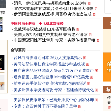
消息：伊拉克民兵与胡塞或南北夹击沙特
图
霍尔木兹海峡有望重启 金价创2月来最大涨幅
图
客技
伊朗阿曼敲定航线座标 川普称协议接近达成
图
中国时局全解析
小飞机北京撞楼
北戴河会议敏感期 山东省军区换将
图
美国人权组织谴责中共制裁 誓言绝不退缩
图
中国新冠阳性率速攀升 专家：实际传播更严峻
图
全球要闻
台风白海豚逼近日本 26万人接撤离指示
图
美司法部认定杜克法学院招生涉种族歧视
图
揭广东废品场抓残障人员做苦力 发声者遭噤声
图
遭判损害儿童心理健康 Meta赔偿5.67亿美元
图
前奥运选手倒影池案 美法官裁定撤销起诉
图
美多州供水系统遭网攻 专家：基建亟待现代化
图
美参议员麦康奈尔：已离开康复中心 居家休养
图
春
专家：这四种树千万不要在院子里种
图
离