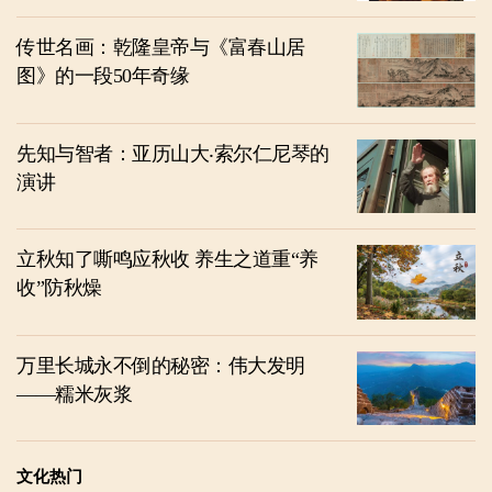
传世名画：乾隆皇帝与《富春山居
图》的一段50年奇缘
先知与智者：亚历山大‧索尔仁尼琴的
演讲
立秋知了嘶鸣应秋收 养生之道重“养
收”防秋燥
万里长城永不倒的秘密：伟大发明
——糯米灰浆
文化热门