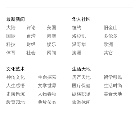
最新新闻
华人社区
大陆
评论
美国
纽约
旧金山
国际
台湾
港澳
洛杉矶
多伦多
科技
财经
娱乐
温哥华
欧洲
体育
社会
网闻
澳洲
其它
文化艺术
生活天地
神传文化
生命探索
房产天地
留学移民
人生感悟
文学世界
医疗保健
生活时尚
史海钩沉
人物春秋
纵横职场
美食天地
教育园地
典故传奇
旅游休闲
艺术长河
本网站图文内容归大纪元所有，