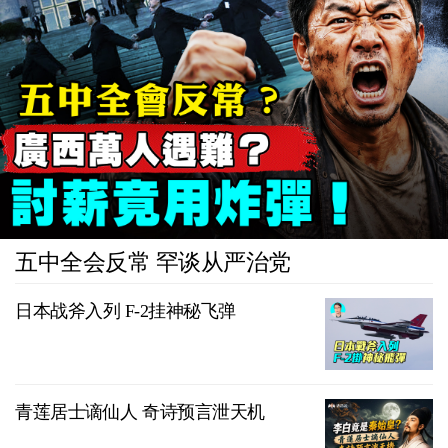
五中全会反常 罕谈从严治党
日本战斧入列 F-2挂神秘飞弹
青莲居士谪仙人 奇诗预言泄天机