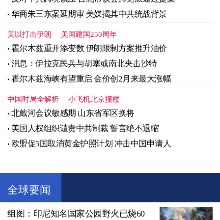
华商朱三东案延期审 美媒揭其中共统战背景
美以打击伊朗
美国建国250周年
霍尔木兹重开添变数 伊朗限制方案推升油价
消息：伊拉克民兵与胡塞或南北夹击沙特
霍尔木兹海峡有望重启 金价创2月来最大涨幅
中国时局全解析
小飞机北京撞楼
北戴河会议敏感期 山东省军区换将
美国人权组织谴责中共制裁 誓言绝不退缩
欧盟促5国取消黄金护照计划 冲击中国申请人
全球要闻
组图：印尼知名国家公园野火已烧60