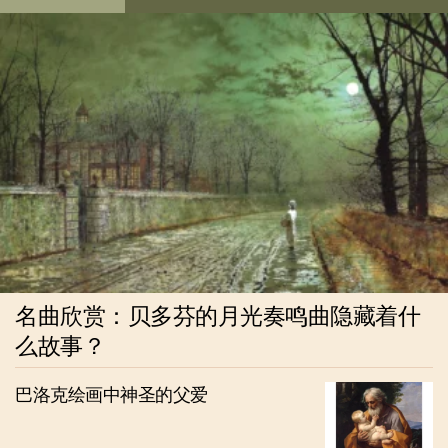
名曲欣赏：贝多芬的月光奏鸣曲隐藏着什
么故事？
巴洛克绘画中神圣的父爱