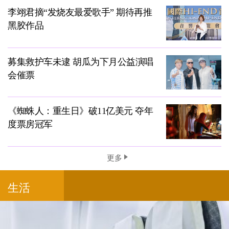
李翊君摘“发烧友最爱歌手” 期待再推
黑胶作品
募集救护车未逮 胡瓜为下月公益演唱
会催票
《蜘蛛人：重生日》破11亿美元 夺年
度票房冠军
更多
生活