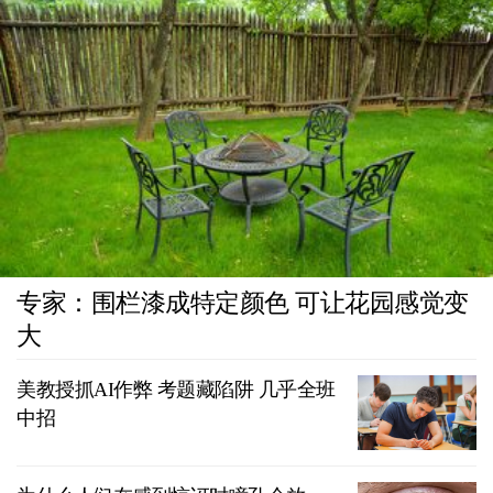
专家：围栏漆成特定颜色 可让花园感觉变
大
美教授抓AI作弊 考题藏陷阱 几乎全班
中招