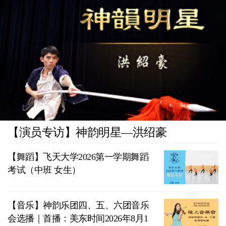
【演员专访】神韵明星—洪绍豪
【舞蹈】飞天大学2026第一学期舞蹈
考试（中班 女生）
【音乐】神韵乐团四、五、六团音乐
会选播｜首播：美东时间2026年8月1