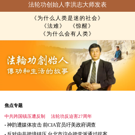
法轮功创始人李洪志大师发表
《为什么人类是迷的社会》
《法难》
《惊醒》
《为什么会有人类》
焦点专题
中共跨国镇压遭反制
法轮功反迫害27周年
神韵遭媒体攻击 前CIA官员吁美政府调查
反对中共跨境镇压 台北市议会跨党派通过提案