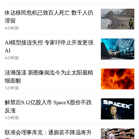
休达移民危机已致百人死亡 数千人仍
滞留
4小时前
AI模型接连失控 专家吁停止开发更强
AI
4小时前
涟漪荡漾 新图像揭迄今为止太阳最精
细面貌
5小时前
解禁后9.12亿股入市 SpaceX股价不跌
反涨
5小时前
联准会理事库克：通膨若不降温将升