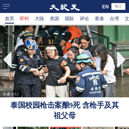
大
EN
登入
首页
即时
大陆
美国
国际
评论
香港
台湾
纪
元
新
闻
网
头条 1/12
泰国校园枪击案酿9死 含枪手及其
祖父母