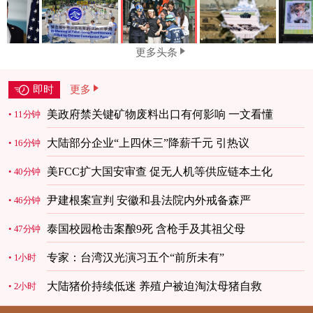
更多头条
即时
更多
美政府禁关键矿物废料出口有何影响 一文看懂
11分钟
大陆部分企业“上四休三”降薪千元 引热议
16分钟
美FCC扩大国安审查 促无人机等供应链本土化
40分钟
尹建根案宣判 安徽和县法院内外戒备森严
46分钟
泰国校园枪击案酿9死 含枪手及其祖父母
47分钟
专家：台湾汉光演习五个“前所未有”
1小时
大陆猪价持续低迷 养殖户被迫淘汰母猪自救
2小时