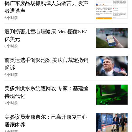
揭广东废品场抓残障人员做苦力 发声
者遭噤声
6小时前
遭判损害儿童心理健康 Meta赔偿5.67
亿美元
6小时前
前奥运选手倒影池案 美法官裁定撤销
起诉
6小时前
美多州供水系统遭网攻 专家：基建亟
待现代化
7小时前
美参议员麦康奈尔：已离开康复中心
居家休养
8小时前