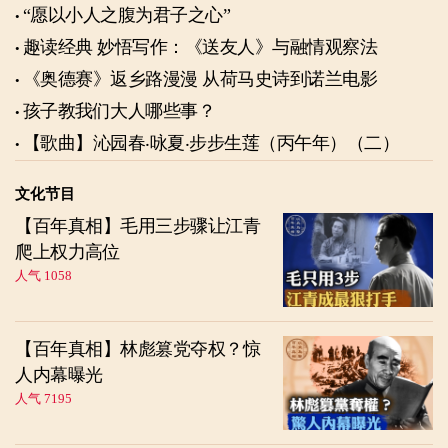
“愿以小人之腹为君子之心”
趣读经典 妙悟写作：《送友人》与融情观察法
《奥德赛》返乡路漫漫 从荷马史诗到诺兰电影
孩子教我们大人哪些事？
【歌曲】沁园春‧咏夏‧步步生莲（丙午年）（二）
文化节目
【百年真相】毛用三步骤让江青
爬上权力高位
人气 1058
【百年真相】林彪篡党夺权？惊
人内幕曝光
人气 7195