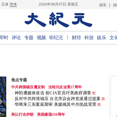
|
正体
简体
2026年08月07日 星期五
捐车
捐
｜
即时
评论
专题
视频
听纪元
财经
科技
娱乐
文
焦点专题
中共跨国镇压遭反制
法轮功反迫害27周年
神韵遭媒体攻击 前CIA官员吁美政府调查
图
反对中共跨境镇压 台北市议会跨党派通过提案
图
华商朱三东案延期审 美媒揭其中共统战背景
图
美以打击伊朗
美国建国250周年