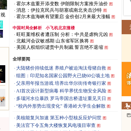
霍尔木兹重开添变数 伊朗限制方案推升油价
图
消息：伊拉克民兵与胡塞或南北夹击沙特
图
歧视
霍尔木兹海峡有望重启 金价创2月来最大涨幅
图
中国时局全解析
小飞机北京撞楼
旺旺案维权者遭压制 分析：中共是虐狗元凶
图
北戴河会议敏感期 山东省军区换将
图
美国人权组织谴责中共制裁 誓言绝不退缩
图
全球要闻
大陆猪价持续低迷 养殖户被迫淘汰母猪自救
图
组图：印尼知名国家公园野火已烧60公顷土地
图
父亲用年报当游戏 培养出华尔街传奇银行家
图
AI首次设计新型病毒 科学界忧生物安全风险
图
多瑙河水位暴跌 罗马帝国古桥遗址重见天日
图
“校内外形势出现变化” 香港岭大学生会解散
图
美核能复兴加速 第五种小型核反应炉问世
图
美法官下令五角大楼恢复风电项目审查
图
汰