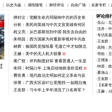
以史为鉴
感悟随笔
财经评论
自由广场
名家专栏
|
|
|
|
|
|
评论排
掸封尘：觉醒生命共同敲响中共的历史丧
钟
岳山：北
图
分析：美民间英雄与中共文宣英雄有何区
沈舟：中
别
图
程义亮：从巴基斯坦到中国 我失去自由的
专访吴嘉
两年
朱明昌：西方国家为何重新审视对中共政
王友群：
策？
图
林辉：偷国民党报纸看 毛逃亡中才知陕北
高翔：共
有刘志丹
图
王赫：美中的无人机大较量
韦拓：王
图
王维洛：
黄广慈：评判制度好坏 要看普通人一生是
过
否安稳
钟原：政
图
朱同：时隔21年 上海启动地铁涨价流程
图
夏洛山：
费良勇：现代政治文明如何定义革命与反
王友群：
革命
图
张菁：广西灾区设87公里围挡 一如既往掩
【名家专
盖真相
图
王友群：习今年上半年清洗了21名将军？
王赫：A
图