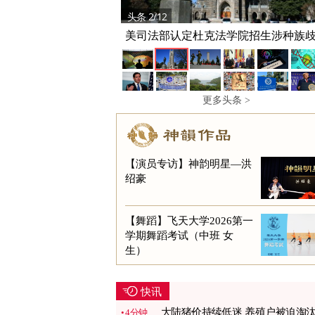
头条 2/12
美司法部认定杜克法学院招生涉种族
更多头条 >
【演员专访】神韵明星—洪
绍豪
【舞蹈】飞天大学2026第一
学期舞蹈考试（中班 女
生）
快讯
大陆猪价持续低迷 养殖户被迫淘
4分钟