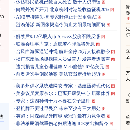
休达移民危机已致百人死亡 数千人仍滞留
图
案
向境外资产开刀 北京杭州对港险收益征税20%
图
春
0
AI模型接连失控 专家吁停止开发更强AI
图
涟漪荡漾 新图像揭迄今为止太阳最精细面貌
图
传
先
物
解禁后9.12亿股入市 SpaceX股价不跌反涨
图
联准会理事库克：通膨若不降温将升息
址
图
立
台风白海豚逼近冲绳 航班全停26万人接疏散令
图
之
揭广东废品场抓残障人员做苦力 发声者遭噤声
图
遭判损害儿童心理健康 Meta赔偿5.67亿美元
图
前奥运选手倒影池案 美法官裁定撤销起诉
图
美多州供水系统遭网攻 专家：基建亟待现代化
图
美参议员麦康奈尔：已离开康复中心 居家休养
图
《
专家：这四种树千万不要在院子里种
图
登机牌不要过早丢弃 未来至少有三大用处
图
英超：阿森纳提升阵容 成冠军最有力竞争者
图
法
单
着
非法移民酒驾重伤老妇后逃逸 ICE发出拘留令
图