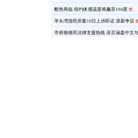
酷热再临 纽约体感温度将飙至104度
图
羊头湾游民所案10日上诉听证 添新争议
市府推移民法律支援热线 语言涵盖中文
南语
图