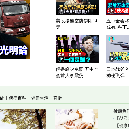
美以接连空袭伊朗14
五中全会将
天
或有3种下
倪岳峰被免职 五中全
日本战斧入列
会前人事震荡
神秘飞弹
健
疾病百科
健康生活
直播
|
|
|
健康热
【胡乃
【健康
加物真