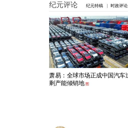
纪元评论
纪元特稿
时政评论
|
萧易：全球市场正成中国汽车
剩产能倾销地
图