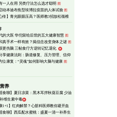
有一人在用 另类疗法怎么选才聪明
图
启动本迪布焦型埃博拉疫苗的人体试验
图
心传】青光眼眼压高？医师教3招放松颈椎
荐
代的大医 华佗留给后世的五大健康智慧
图
和真手术一样有效？揭信念改变身体之谜
图
眼更伤脑 三帖食疗方逆转记忆退化
分享健康法则：肠道修复、压力管理、信仰
方位康复：“灵魂”如何影响大脑与健康
图
营养
瑶食聊】夏日凉菜：黑木耳拌秋葵豆腐 少油
 补维生素中毒
爽养心
图
康1+1】红肉解禁？心脏科医师教你避开血
瑶食聊】西瓜配水蜜桃：盛夏一清一补养生
害