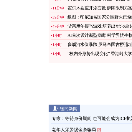
母猪自救
图
霍尔木兹重开添变数 伊朗限制方
11分钟
推升油价
图
组图：印尼知名国家公园野火已烧6
39分钟
公顷土地
图
父亲用年报当游戏 培养出华尔街
47分钟
奇银行家
图
AI首次设计新型病毒 科学界忧生
1小时
安全风险
图
多瑙河水位暴跌 罗马帝国古桥遗
1小时
重见天日
图
“校内外形势出现变化” 香港岭大学
1小时
生会解散
图
纽约新闻
专家：等待身份期间 也可能会成为ICE执
目标
图
老年人须警惕金条骗局
图