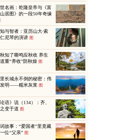
传世名画：乾隆皇帝与《富
山居图》的一段50年奇缘
图
知与智者：亚历山大‧索
尔仁尼琴的演讲
图
秋知了嘶鸣应秋收 养生
道重“养收”防秋燥
图
万里长城永不倒的秘密：伟
大发明——糯米灰浆
图
论语》说（134）：齐、
鲁之变于道
图
词故事：“爱国者”里竟藏
一位“父亲”
图