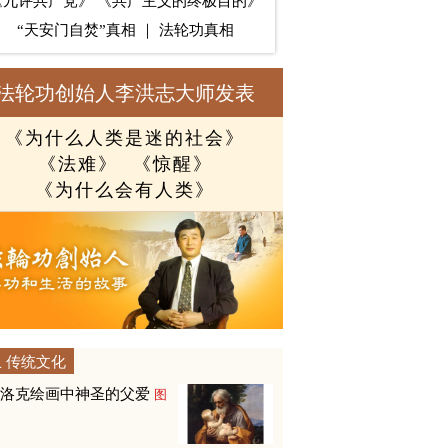
《九评共产党》
《共产主义的终极目的》
“天安门自焚”真相
｜
法轮功真相
法轮功创始人李洪志大师发表
《为什么人类是迷的社会》
《法难》
《惊醒》
《为什么会有人类》
传统文化
巴洛克绘画中神圣的父爱
图