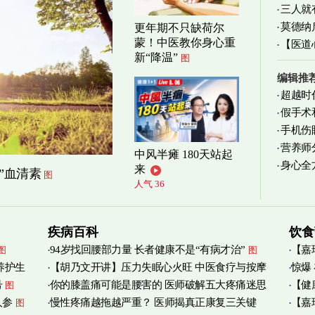
三人就
莫德纳
更年期不只缺荷尔
蒙！中医教你身心重
【医道
新“降温”
图
图
编辑推
超越时
假手术
手机伤
营养师
中风半瘫 180天站起
身心全
实践
图
来
”血清素
图
人气 36
疾病百科
饮食
94岁找回腰部力量 长者健康不是“有病才治”
【嘉
图
图
养护生
【胡乃文开讲】压力失眠心火旺 中医食疗与按摩
惊爆
烟清
号
你的膝盖痛可能是腰害的 医师破解五大疼痛迷思
【健
图
自救
图
人参
慢性疼痛越拖越严重？ 医师揭真正康复三关键
【嘉
图
管伤