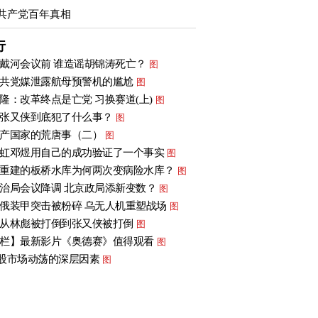
共产党百年真相
行
戴河会议前 谁造谣胡锦涛死亡？
图
共党媒泄露航母预警机的尴尬
图
隆：改革终点是亡党 习换赛道(上)
图
张又侠到底犯了什么事？
图
产国家的荒唐事（二）
图
虹邓煜用自己的成功验证了一个事实
图
重建的板桥水库为何两次变病险水库？
图
治局会议降调 北京政局添新变数？
图
俄装甲突击被粉碎 乌无人机重塑战场
图
从林彪被打倒到张又侠被打倒
图
栏】最新影片《奥德赛》值得观看
图
股市场动荡的深层因素
图