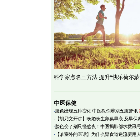
科学家点名三方法 提升“快乐荷尔蒙
中医保健
脸色出现五种变化 中医教你辨别五脏警讯
【胡乃文开讲】晚婚晚生卵巢早衰 及早保
脸色变了别只怪熬夜！中医揭肺部求救讯
育
【诊室外的医话】为什么胃食道逆流要用