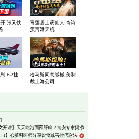
开 张又侠
青莲居士谪仙人 奇诗
场
预言泄天机
 F-2挂
哈马斯同意缴械 美制
裁上海公司
门
文开讲】天天吃泡面罹肝癌？食安专家揭添
1+1】心脏科医师分享饮食减害控代谢法
相