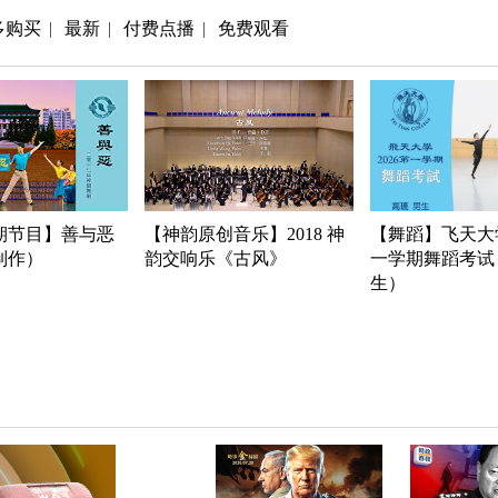
多购买
最新
付费点播
免费观看
|
|
|
期节目】善与恶
【神韵原创音乐】2018 神
【舞蹈】飞天大学
年制作）
韵交响乐《古风》
一学期舞蹈考试
生）