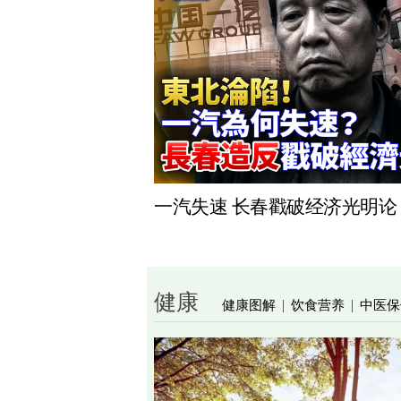
一汽失速 长春戳破经济光明论
健康
健康图解
饮食营养
中医保
|
|