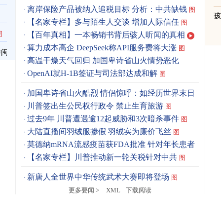
离岸保险产品被纳入追税目标 分析：中共缺钱
图
【名家专栏】多与陌生人交谈 增加人际信任
图
图
【百年真相】一本畅销书背后骇人听闻的真相
算力成本高企 DeepSeek称API服务费将大涨
图
与闽
高温干燥天气回归 加国卑诗省山火情势恶化
OpenAI就H-1B签证与司法部达成和解
图
加国卑诗省山火酷烈 情侣惊呼：如经历世界末日
图
川普签出生公民权行政令 禁止生育旅游
图
过去9年 川普遭遇逾12起威胁和3次暗杀事件
图
大陆直播间羽绒服掺假 羽绒实为廉价飞丝
图
莫德纳mRNA流感疫苗获FDA批准 针对年长患者
图
【名家专栏】川普推动新一轮关税针对中共
图
新唐人全世界中华传统武术大赛即将登场
图
更多要闻 >
XML
下载阅读