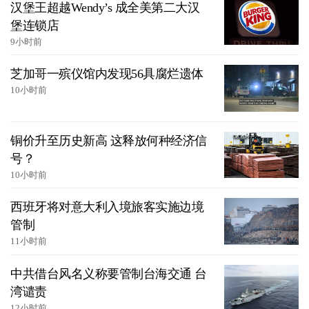
汉堡王超越Wendy’s 成全美第二大汉
堡连锁店
9小时前
芝加哥一殡仪馆内发现56具腐烂遗体
10小时前
铜价升至历史新高 这释放何种经济信
号？
10小时前
西班牙将对意大利入境旅客实施边境
管制
11小时前
中共借台风名义称要管制台海交通 台
湾谴责
12小时前