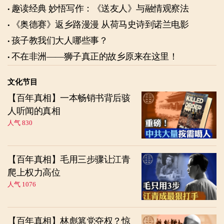
趣读经典 妙悟写作：《送友人》与融情观察法
《奥德赛》返乡路漫漫 从荷马史诗到诺兰电影
孩子教我们大人哪些事？
不在非洲——狮子真正的故乡原来在这里！
文化节目
【百年真相】一本畅销书背后骇
人听闻的真相
人气 830
【百年真相】毛用三步骤让江青
爬上权力高位
人气 1076
【百年真相】林彪篡党夺权？惊