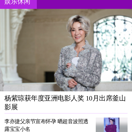
娱乐休闲
杨紫琼获年度亚洲电影人奖 10月出席釜山
影展
李亦捷父亲节宣布怀孕 晒超音波照透
露宝宝小名