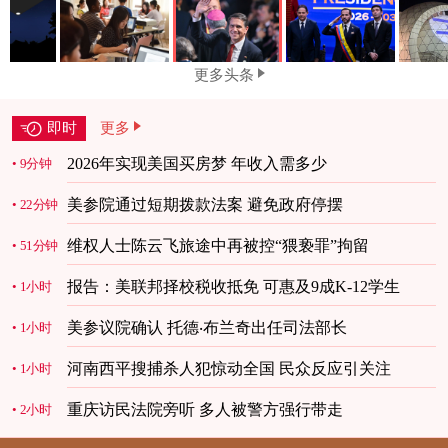
更多头条
即时
更多
2026年实现美国买房梦 年收入需多少
9分钟
美参院通过短期拨款法案 避免政府停摆
22分钟
维权人士陈云飞旅途中再被控“猥亵罪”拘留
51分钟
报告：美联邦择校税收抵免 可惠及9成K-12学生
1小时
美参议院确认 托德‧布兰奇出任司法部长
1小时
河南西平搜捕杀人犯惊动全国 民众反应引关注
1小时
重庆访民法院旁听 多人被警方强行带走
2小时