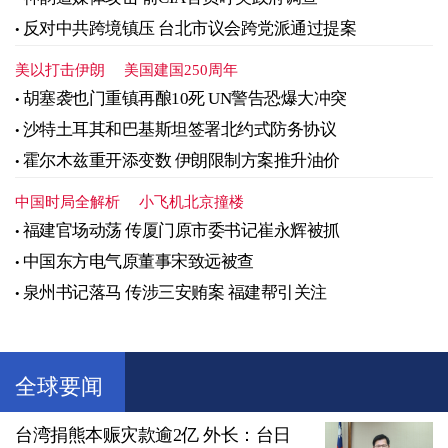
反对中共跨境镇压 台北市议会跨党派通过提案
美以打击伊朗
美国建国250周年
胡塞袭也门重镇再酿10死 UN警告恐爆大冲突
沙特土耳其和巴基斯坦签署北约式防务协议
霍尔木兹重开添变数 伊朗限制方案推升油价
中国时局全解析
小飞机北京撞楼
福建官场动荡 传厦门原市委书记崔永辉被抓
中国东方电气原董事宋致远被查
泉州书记落马 传涉三安贿案 福建帮引关注
全球要闻
台湾捐熊本赈灾款逾2亿 外长：台日