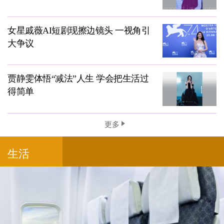
女星戚薇AI短剧现擦边镜头 一视角引
大争议
贾静雯体悟“减法”人生 学会把生活过
得简单
更多
生活