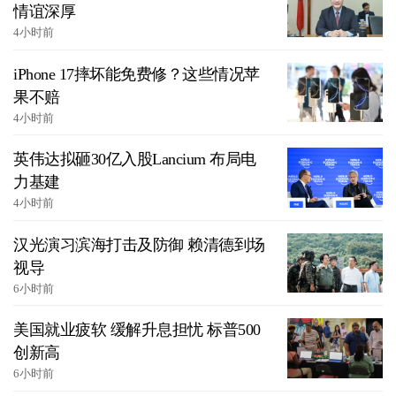
情谊深厚
4小时前
iPhone 17摔坏能免费修？这些情况苹
果不赔
4小时前
英伟达拟砸30亿入股Lancium 布局电
力基建
4小时前
汉光演习滨海打击及防御 赖清德到场
视导
6小时前
美国就业疲软 缓解升息担忧 标普500
创新高
6小时前