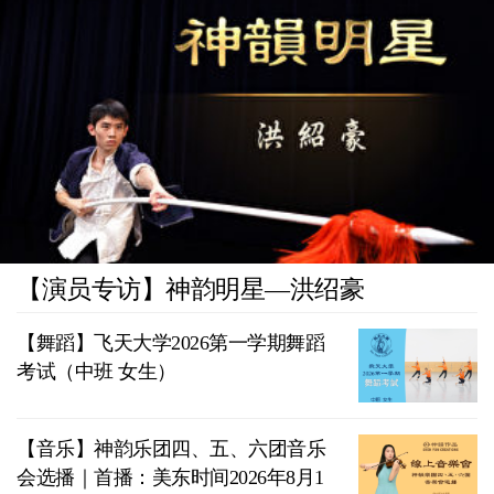
【演员专访】神韵明星—洪绍豪
【舞蹈】飞天大学2026第一学期舞蹈
考试（中班 女生）
【音乐】神韵乐团四、五、六团音乐
会选播｜首播：美东时间2026年8月1