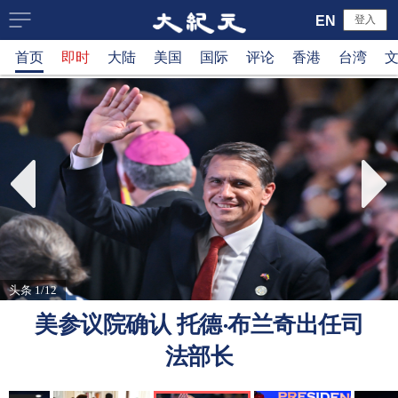
大
EN
登入
首页
即时
大陆
美国
国际
评论
香港
台湾
纪
元
新
闻
网
头条 1/12
美参议院确认 托德‧布兰奇出任司
法部长