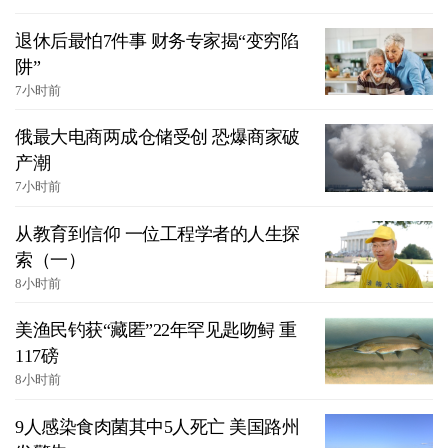
退休后最怕7件事 财务专家揭“变穷陷
阱”
7小时前
俄最大电商两成仓储受创 恐爆商家破
产潮
7小时前
从教育到信仰 一位工程学者的人生探
索（一）
8小时前
美渔民钓获“藏匿”22年罕见匙吻鲟 重
117磅
8小时前
9人感染食肉菌其中5人死亡 美国路州