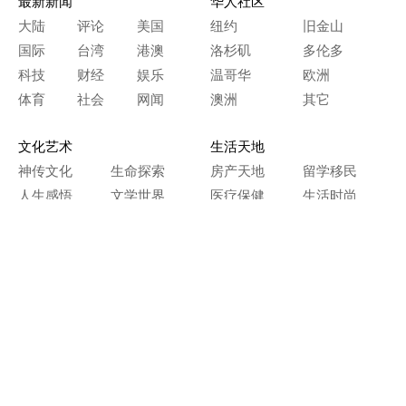
最新新闻
华人社区
大陆
评论
美国
纽约
旧金山
国际
台湾
港澳
洛杉矶
多伦多
科技
财经
娱乐
温哥华
欧洲
体育
社会
网闻
澳洲
其它
文化艺术
生活天地
神传文化
生命探索
房产天地
留学移民
人生感悟
文学世界
医疗保健
生活时尚
史海钩沉
人物春秋
纵横职场
美食天地
教育园地
典故传奇
旅游休闲
艺术长河
本网站图文内容归大纪元所有，
任何单位及个人未经许可，不得擅自转载使用。
Copyright© 2000 - 2026 The Epoch Times Association Inc.
All Rights Reserved.