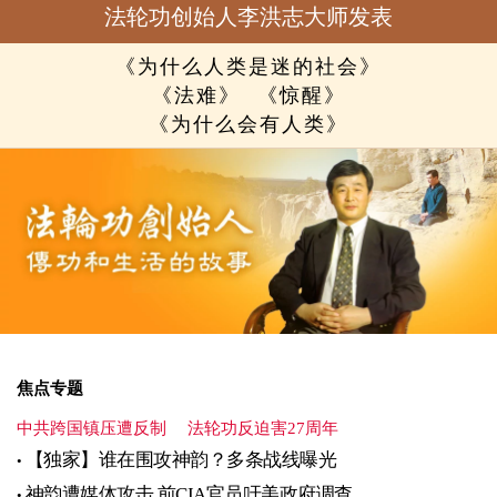
法轮功创始人李洪志大师发表
《为什么人类是迷的社会》
《法难》
《惊醒》
《为什么会有人类》
焦点专题
中共跨国镇压遭反制
法轮功反迫害27周年
【独家】谁在围攻神韵？多条战线曝光
神韵遭媒体攻击 前CIA官员吁美政府调查