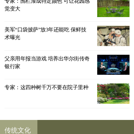
专家：围栏漆成特定颜色 可让花园感
觉变大
美军“口袋披萨”放3年还能吃 保鲜技
术曝光
父亲用年报当游戏 培养出华尔街传奇
银行家
专家：这四种树千万不要在院子里种
传统文化