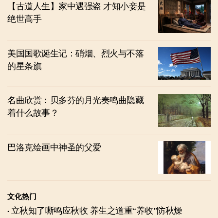
【古道人生】家中遇强盗 才知小妾是
绝世高手
美国国歌诞生记：硝烟、烈火与不落
的星条旗
名曲欣赏：贝多芬的月光奏鸣曲隐藏
着什么故事？
巴洛克绘画中神圣的父爱
文化热门
立秋知了嘶鸣应秋收 养生之道重“养收”防秋燥