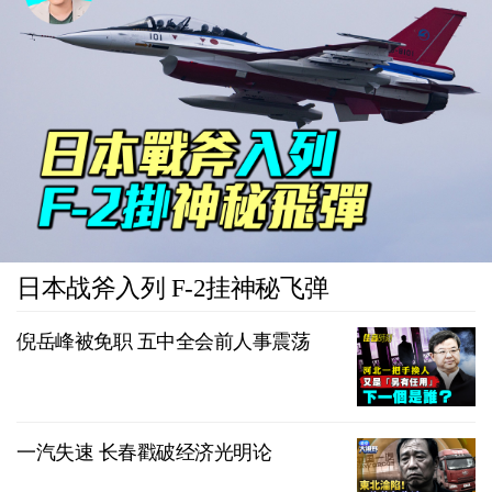
日本战斧入列 F-2挂神秘飞弹
倪岳峰被免职 五中全会前人事震荡
一汽失速 长春戳破经济光明论