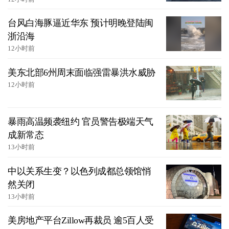
台风白海豚逼近华东 预计明晚登陆闽
浙沿海
12小时前
美东北部6州周末面临强雷暴洪水威胁
12小时前
暴雨高温频袭纽约 官员警告极端天气
成新常态
13小时前
中以关系生变？以色列成都总领馆悄
然关闭
13小时前
美房地产平台Zillow再裁员 逾5百人受