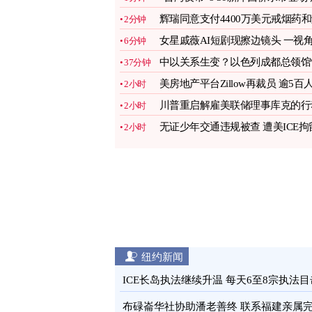
现台湾文化软实力
图
辉瑞同意支付4400万美元戒烟药
2分钟
费
图
女星戚薇AI短剧现擦边镜头 一视
6分钟
引大争议
图
中以关系生变？以色列成都总领馆
37分钟
然关闭
图
美房地产平台Zillow再裁员 逾5百
2小时
受影响
图
川普重启解雇美联储理事库克的行
2小时
图
无证少年交通违规被查 遭美ICE拘
2小时
或被遣返
图
纽约新闻
ICE长岛执法继续升温 每天6至8宗执法目
通报
图
布碌崙华社协助潘老善终 联系福建亲属