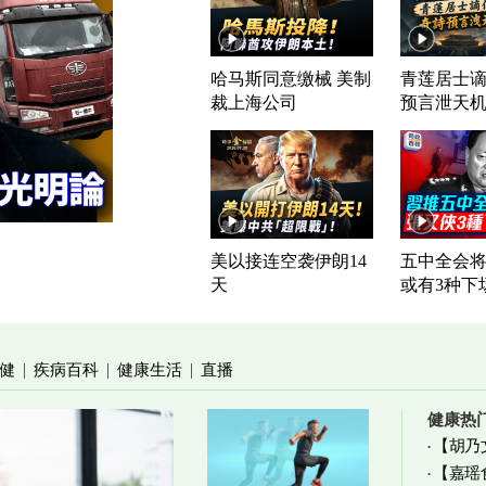
哈马斯同意缴械 美制
青莲居士谪
裁上海公司
预言泄天
美以接连空袭伊朗14
五中全会将
天
或有3种下
健
疾病百科
健康生活
直播
|
|
|
健康热
【胡乃
【嘉瑶
加物真