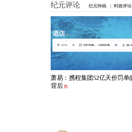
纪元评论
纪元特稿
时政评论
|
萧易：携程集团52亿天价罚单
背后
图