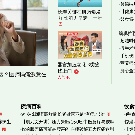
莫德纳
清爽养
【健康
长寿关键在肌肉爆发
力 比肌力早衰二十年
父母偏
减缓
图
编辑推
超越时
假手术
手机伤
营养师
器官加速老化 3类癌
身心全
找上门
实践
图
原因？医师揭痛源竟在
人气 40
疾病百科
饮食
94岁找回腰部力量 长者健康不是“有病才治”
4种
图
图
养护生
【胡乃文开讲】压力失眠心火旺 中医食疗与按摩
惊爆
号
你的膝盖痛可能是腰害的 医师破解五大疼痛迷思
【健
图
自救