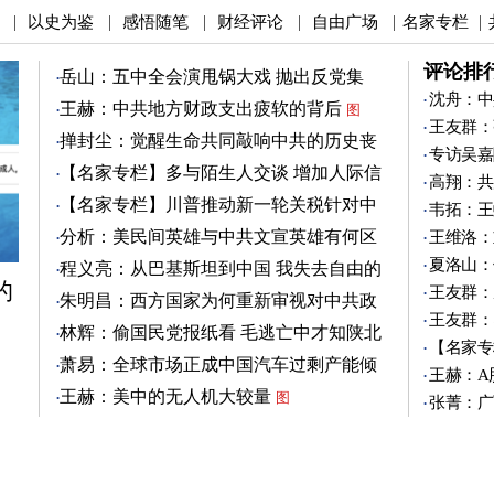
以史为鉴
感悟随笔
财经评论
自由广场
名家专栏
|
|
|
|
|
|
评论排
岳山：五中全会演甩锅大戏 抛出反党集
团？
沈舟：中
图
王赫：中共地方财政支出疲软的背后
图
王友群：
掸封尘：觉醒生命共同敲响中共的历史丧
专访吴嘉
钟
图
【名家专栏】多与陌生人交谈 增加人际信
高翔：共
任
图
【名家专栏】川普推动新一轮关税针对中
韦拓：王
共
图
分析：美民间英雄与中共文宣英雄有何区
王维洛：
别
图
夏洛山：
程义亮：从巴基斯坦到中国 我失去自由的
的
两年
王友群：
朱明昌：西方国家为何重新审视对中共政
王友群：
策？
图
林辉：偷国民党报纸看 毛逃亡中才知陕北
【名家专
有刘志丹
图
萧易：全球市场正成中国汽车过剩产能倾
王赫：A
销地
图
王赫：美中的无人机大较量
图
张菁：广