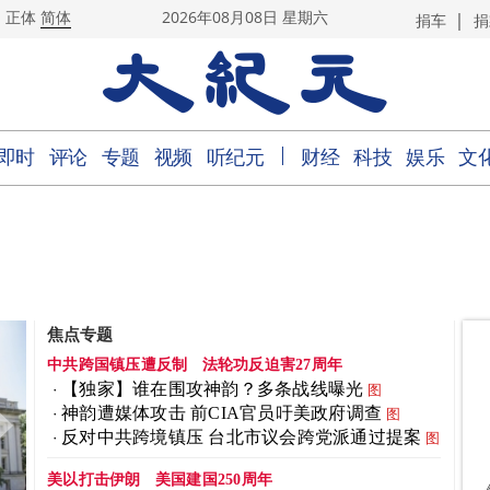
|
正体
简体
2026年08月08日 星期六
捐车
捐
｜
即时
评论
专题
视频
听纪元
财经
科技
娱乐
文
焦点专题
中共跨国镇压遭反制
法轮功反迫害27周年
【独家】谁在围攻神韵？多条战线曝光
图
神韵遭媒体攻击 前CIA官员吁美政府调查
图
反对中共跨境镇压 台北市议会跨党派通过提案
图
美以打击伊朗
美国建国250周年