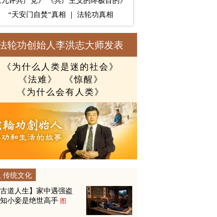
《九评共产党》
《共产主义的终极目的》
“天安门自焚”真相
｜
法轮功真相
法轮功创始人李洪志大师发表
《为什么人类是迷的社会》
《法难》
《惊醒》
《为什么会有人类》
传统文化
【古道人生】家中遇强盗
才知小妾是绝世高手
图