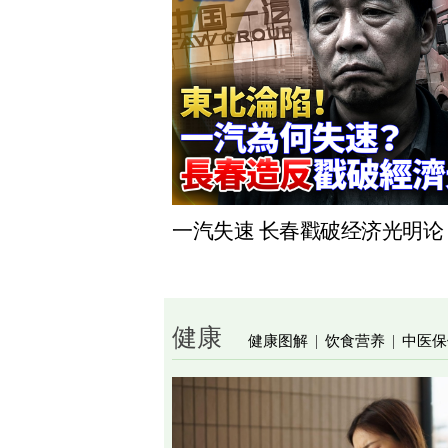
一汽失速 长春戳破经济光明论
健康
健康图解
饮食营养
中医保
|
|