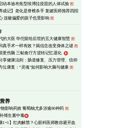
启动本迪布焦型埃博拉疫苗的人体试验
图
心
图
养成记】老化是脊椎杀手 复健医师推荐四招
心 连被偏爱的孩子也受影响
图
荐
代的大医 华佗留给后世的五大健康智慧
图
和真手术一样有效？揭信念改变身体之谜
图
眼更伤脑 三帖食疗方逆转记忆退化
分享健康法则：肠道修复、压力管理、信仰
方位康复：“灵魂”如何影响大脑与健康
图
营养
食物影响药效 葡萄柚尤多涉逾80种药
图
 补维生素中毒
康1+1】红肉解禁？心脏科医师教你避开血