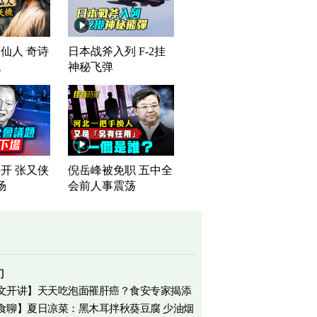
仙人 奇诗
日本战斧入列 F-2挂
机
神秘飞弹
开 张又侠
倪岳峰被免职 五中全
场
会前人事震荡
门
文开讲】天天吃泡面罹肝癌？食安专家揭添
食聊】夏日凉菜：黑木耳拌秋葵豆腐 少油烟
相