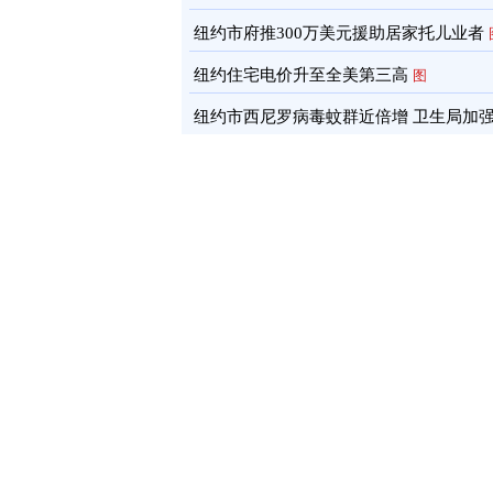
后事
图
纽约市府推300万美元援助居家托儿业者
纽约住宅电价升至全美第三高
图
纽约市西尼罗病毒蚊群近倍增 卫生局加
治
图