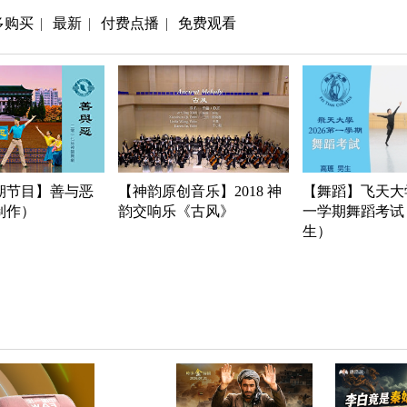
多购买
最新
付费点播
免费观看
|
|
|
期节目】善与恶
【神韵原创音乐】2018 神
【舞蹈】飞天大学
年制作）
韵交响乐《古风》
一学期舞蹈考试
生）