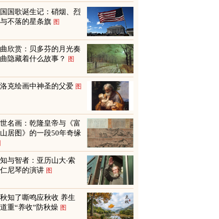
美国国歌诞生记：硝烟、烈
火与不落的星条旗
图
名曲欣赏：贝多芬的月光奏
鸣曲隐藏着什么故事？
图
巴洛克绘画中神圣的父爱
图
传世名画：乾隆皇帝与《富
山居图》的一段50年奇缘
图
知与智者：亚历山大‧索
尔仁尼琴的演讲
图
秋知了嘶鸣应秋收 养生
道重“养收”防秋燥
图