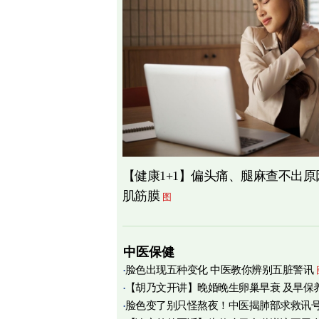
【健康1+1】偏头痛、腿麻查不出
肌筋膜
图
中医保健
脸色出现五种变化 中医教你辨别五脏警讯
【胡乃文开讲】晚婚晚生卵巢早衰 及早保
脸色变了别只怪熬夜！中医揭肺部求救讯
育