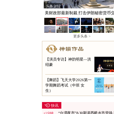
头条 2/12
美财政部最新制裁 打击伊朗秘密货币
更多头条 >
【演员专访】神韵明星—洪
绍豪
【舞蹈】飞天大学2026第一
学期舞蹈考试（中班 女
生）
快讯
“台湾夜市”8‧30新泽西桥水市登场 
1分钟