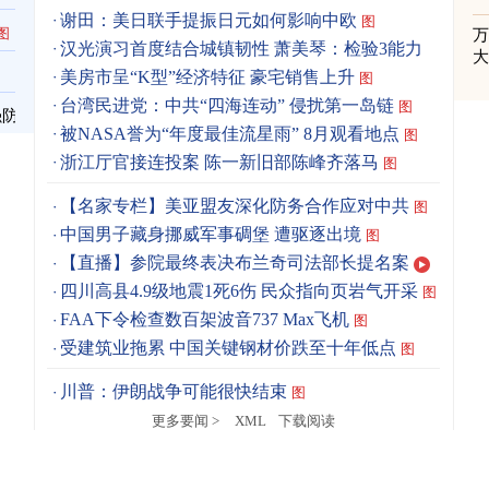
谢田：美日联手提振日元如何影响中欧
图
图
汉光演习首度结合城镇韧性 萧美琴：检验3能力
图
美房市呈“K型”经济特征 豪宅销售上升
图
台湾民进党：中共“四海连动” 侵扰第一岛链
图
强防
被NASA誉为“年度最佳流星雨” 8月观看地点
图
浙江厅官接连投案 陈一新旧部陈峰齐落马
图
【名家专栏】美亚盟友深化防务合作应对中共
图
中国男子藏身挪威军事碉堡 遭驱逐出境
图
【直播】参院最终表决布兰奇司法部长提名案
四川高县4.9级地震1死6伤 民众指向页岩气开采
图
FAA下令检查数百架波音737 Max飞机
图
受建筑业拖累 中国关键钢材价跌至十年低点
图
川普：伊朗战争可能很快结束
图
更多要闻 >
XML
下载阅读