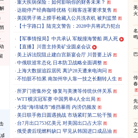
重大疾病保险：如何影响你的财务未来？
图
和解
达能停产经典咖啡优格 引顾客连署要求复售
图
角
美国男子将上膛手枪藏入公共洗衣机 被判监禁
图
【十字路口】陆克文警告：2028中共将武力犯台
悄
人
【军事情报局】中共承认 军舰撞海警船 两人死
【直播】川普主持美矿业圆桌会议
动
美上诉法院阻止建白宫新宴会厅 川普要上诉
图
留
中俄联巡常态化 日本防卫战略全面调整
图
上海大数据追踪居民 离沪28天遭来电询问
图
不怕脏不怕累 南加州华人靠一技之长翻转人生
图
春
所罗门密集外交 修复与美澳等传统伙伴关系
图
WTT横滨冠军赛 中国男单4人全出局
图
先
大陆“海绵城市”难挡暴雨 内涝仍频发
图
美日联手救日圆遇挑战 市场紧盯第二轮干预
图
台7月出口753亿美元 对美国出口占大宗
图
击
立
之
俄受袭后现燃料缺口 罕见从韩国进口成品油
图
完成