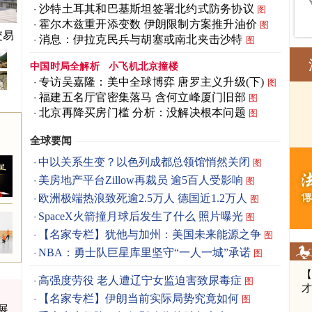
沙特土耳其和巴基斯坦签署北约式防务协议
图
霍尔木兹重开添变数 伊朗限制方案推升油价
图
交易
消息：伊拉克民兵与胡塞或南北夹击沙特
图
中国时局全解析
小飞机北京撞楼
专访吴嘉隆：美中全球博弈 唐罗主义升级(下)
图
福建五名厅官密集落马 含何立峰厦门旧部
图
北京再降买房门槛 分析：没解决根本问题
图
全球要闻
中以关系生变？以色列成都总领馆悄然关闭
图
美房地产平台Zillow再裁员 逾5百人受影响
图
欧洲极端热浪致死逾2.5万人 德国近1.2万人
图
SpaceX火箭撞月球后发生了什么 照片曝光
图
【名家专栏】犹他与加州：美国未来能源之争
图
NBA：勇士队巨星库里坚守“一人一城”承诺
图
高强度劳役 老人遭辽宁女监迫害致尿毒症
图
【名家专栏】伊朗当前实际局势究竟如何
图
展