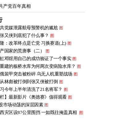
共产党百年真相
行
共党媒泄露航母预警机的尴尬
图
张又侠到底犯了什么事？
图
隆：改革终点是亡党 习换赛道(上)
图
产国家的荒唐事（二）
图
虹邓煜用自己的成功验证了一个事实
图
重建的板桥水库为何两次变病险水库？
图
俄装甲突击被粉碎 乌无人机重塑战场
图
从林彪被打倒到张又侠被打倒
图
习今年上半年清洗了21名将军？
图
栏】最新影片《奥德赛》值得观看
图
股市场动荡的深层因素
图
西灾区设87公里围挡 一如既往掩盖真相
图