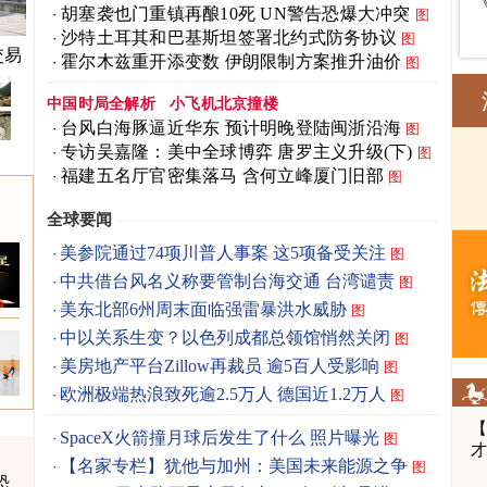
胡塞袭也门重镇再酿10死 UN警告恐爆大冲突
图
沙特土耳其和巴基斯坦签署北约式防务协议
图
交易
霍尔木兹重开添变数 伊朗限制方案推升油价
图
中国时局全解析
小飞机北京撞楼
台风白海豚逼近华东 预计明晚登陆闽浙沿海
图
专访吴嘉隆：美中全球博弈 唐罗主义升级(下)
图
福建五名厅官密集落马 含何立峰厦门旧部
图
全球要闻
美参院通过74项川普人事案 这5项备受关注
图
中共借台风名义称要管制台海交通 台湾谴责
图
美东北部6州周末面临强雷暴洪水威胁
图
中以关系生变？以色列成都总领馆悄然关闭
图
美房地产平台Zillow再裁员 逾5百人受影响
图
欧洲极端热浪致死逾2.5万人 德国近1.2万人
图
SpaceX火箭撞月球后发生了什么 照片曝光
图
【名家专栏】犹他与加州：美国未来能源之争
图
恐