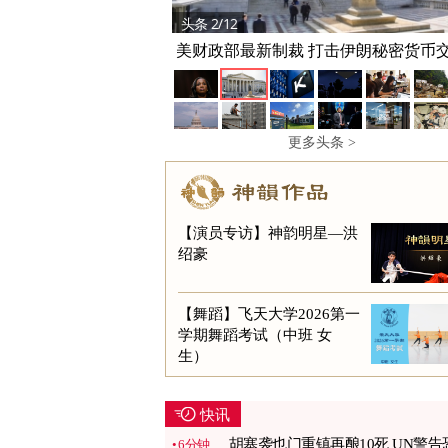
头条 2/12
美财政部最新制裁 打击伊朗秘密货币
更多头条 >
【演员专访】神韵明星—洪
绍豪
【舞蹈】飞天大学2026第一
学期舞蹈考试（中班 女
生）
快讯
胡塞袭也门重镇再酿10死 UN警告
6分钟