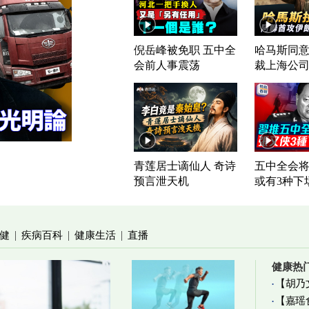
倪岳峰被免职 五中全
哈马斯同意
会前人事震荡
裁上海公
青莲居士谪仙人 奇诗
五中全会将
预言泄天机
或有3种下
健
疾病百科
健康生活
直播
|
|
|
健康热
【胡乃
【嘉瑶
加物真