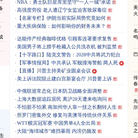
NBA：勇士队巨星库里坚守“一人一城”承诺
图
备
高强度劳役 老人遭辽宁女监迫害致尿毒症
图
【名家专栏】伊朗当前实际局势究竟如何
图
重大疾病保险：如何影响你的财务未来？
图
陆
成
达能停产经典咖啡优格 引顾客连署要求复售
图
美国男子将上膛手枪藏入公共洗衣机 被判监禁
引
图
【十字路口】陆克文警告：2028中共将武力犯台
偿
【军事情报局】中共承认 军舰撞海警船 两人死
【直播】川普主持美矿业圆桌会议
美上诉法院阻止建白宫新宴会厅 川普要上诉
图
春
中俄联巡常态化 日本防卫战略全面调整
图
上海大数据追踪居民 离沪28天遭来电询问
图
先
不怕脏不怕累 南加州华人靠一技之长翻转人生
图
所罗门密集外交 修复与美澳等传统伙伴关系
图
WTT横滨冠军赛 中国男单4人全出局
图
立
之
大陆“海绵城市”难挡暴雨 内涝仍频发
图
击