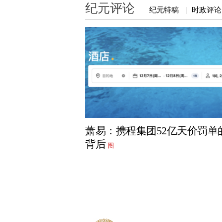
纪元评论
纪元特稿
时政评论
|
萧易：携程集团52亿天价罚单
背后
图