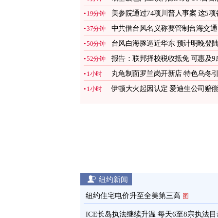
爆大冲突
图
美参院通过74项川普人事案 这5项
19分钟
受关注
图
中共借台风名义称要管制台海交通
37分钟
台湾谴责
图
台风白海豚逼近华东 预计明晚登
50分钟
闽浙沿海
图
报告：联邦择校税收抵免 可惠及9
52分钟
K-12学生
图
丸龟制面罗兰岗开新店 特色乌冬
1小时
顾客盈门
图
伊顿大火起因认定 爱迪生公司赔
1小时
但存疑
图
纽约新闻
纽约住宅电价升至全美第三高
图
ICE长岛执法继续升温 每天6至8宗执法目