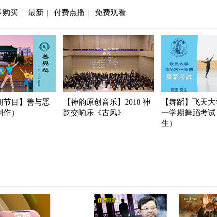
多购买
最新
付费点播
免费观看
|
|
|
期节目】善与恶
【神韵原创音乐】2018 神
【舞蹈】飞天大学
年制作）
韵交响乐《古风》
一学期舞蹈考试
生）