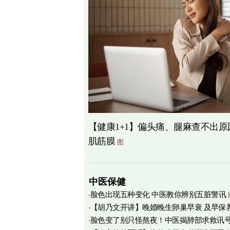
【健康1+1】偏头痛、腿麻查不出
肌筋膜
图
中医保健
脸色出现五种变化 中医教你辨别五脏警讯
【胡乃文开讲】晚婚晚生卵巢早衰 及早保
脸色变了别只怪熬夜！中医揭肺部求救讯
育