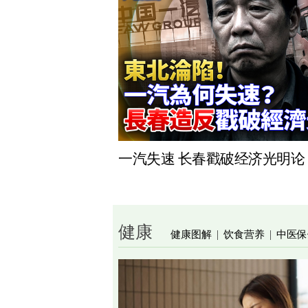
一汽失速 长春戳破经济光明论
健康
健康图解
饮食营养
中医保
|
|