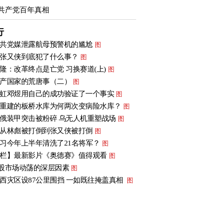
共产党百年真相
行
共党媒泄露航母预警机的尴尬
图
张又侠到底犯了什么事？
图
隆：改革终点是亡党 习换赛道(上)
图
产国家的荒唐事（二）
图
虹邓煜用自己的成功验证了一个事实
图
重建的板桥水库为何两次变病险水库？
图
俄装甲突击被粉碎 乌无人机重塑战场
图
从林彪被打倒到张又侠被打倒
图
习今年上半年清洗了21名将军？
图
栏】最新影片《奥德赛》值得观看
图
股市场动荡的深层因素
图
西灾区设87公里围挡 一如既往掩盖真相
图