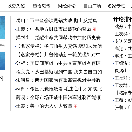
以史为鉴
感悟随笔
财经评论
自由广场
名家专栏
|
|
|
|
|
|
评论排
岳山：五中全会演甩锅大戏 抛出反党集
团？
沈舟：中
图
王赫：中共地方财政支出疲软的背后
图
王友群：
掸封尘：觉醒生命共同敲响中共的历史丧
专访吴嘉
钟
图
【名家专栏】多与陌生人交谈 增加人际信
高翔：共
任
图
【名家专栏】川普推动新一轮关税针对中
韦拓：王
共
图
分析：美民间英雄与中共文宣英雄有何区
王维洛：
别
图
夏洛山：
程义亮：从巴基斯坦到中国 我失去自由的
的
两年
王友群：
朱明昌：西方国家为何重新审视对中共政
王友群：
策？
图
林辉：偷国民党报纸看 毛逃亡中才知陕北
【名家专
有刘志丹
图
萧易：全球市场正成中国汽车过剩产能倾
王赫：A
销地
图
王赫：美中的无人机大较量
图
张菁：广