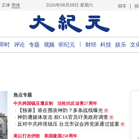
|
正体
简体
2026年08月08日 星期六
捐车
捐
｜
即时
评论
专题
视频
听纪元
财经
科技
娱乐
文
焦点专题
中共跨国镇压遭反制
法轮功反迫害27周年
【独家】谁在围攻神韵？多条战线曝光
图
神韵遭媒体攻击 前CIA官员吁美政府调查
图
反对中共跨境镇压 台北市议会跨党派通过提案
图
美以打击伊朗
美国建国250周年