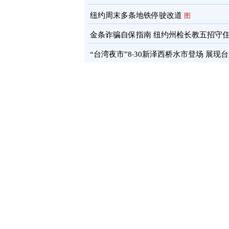
通报
图
纽约周末多条地铁停驶改道
图
金条诈骗自保指南 纽约州检长教五招守
蓄
图
“台湾夜市”8‧30新泽西桥水市登场 展现
文化软实力
图