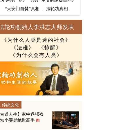
《九评共产党》
《共产主义的终极目的》
“天安门自焚”真相
｜
法轮功真相
法轮功创始人李洪志大师发表
《为什么人类是迷的社会》
《法难》
《惊醒》
《为什么会有人类》
传统文化
【古道人生】家中遇强盗
才知小妾是绝世高手
图