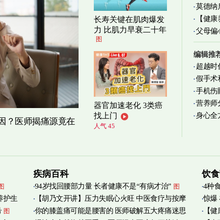
莫德纳
清爽养
【健康
长寿关键在肌肉爆发
力 比肌力早衰二十年
父母偏
减缓
图
编辑推
超越时
假手术
手机伤
营养师
器官加速老化 3类癌
身心全
找上门
实践
图
原因？医师揭痛源竟在
人气 45
疾病百科
饮食
94岁找回腰部力量 长者健康不是“有病才治”
4种
图
图
养护生
【胡乃文开讲】压力失眠心火旺 中医食疗与按摩
惊爆
号
你的膝盖痛可能是腰害的 医师破解五大疼痛迷思
【健
图
自救