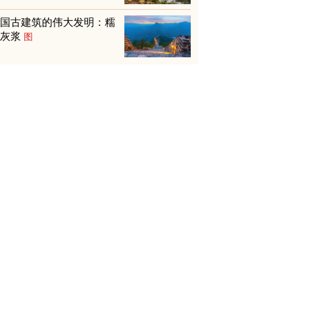
中国古建筑的伟大发明：糯
米灰浆
图