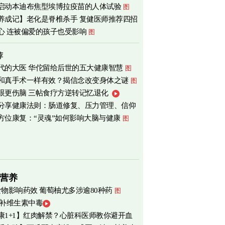
启动本迪布焦型埃博拉疫苗的人体试验
图
心
图
养成记】老化是脊椎杀手 复健医师推荐四招
心 连被偏爱的孩子也受影响
图
荐
代的大医 华佗留给后世的五大健康智慧
图
和真手术一样有效？揭信念改变身体之谜
图
眼更伤脑 三帖食疗方逆转记忆退化
分享健康法则：肠道修复、压力管理、信仰
方位康复：“灵魂”如何影响大脑与健康
图
营养
食物影响药效 葡萄柚尤多涉逾80种药
图
 补维生素中毒
康1+1】红肉解禁？心脏科医师教你避开血