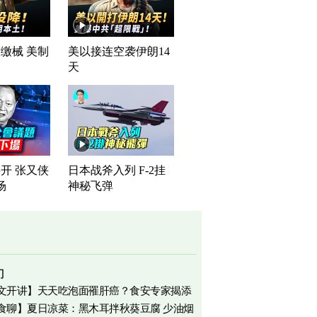
缴械 美制
美以接连空袭伊朗14
司
天
开 张又侠
日本战斧入列 F-2挂
场
神秘飞弹
门
文开讲】天天吃泡面罹肝癌？食安专家揭添
食聊】夏日凉菜：黑木耳拌秋葵豆腐 少油烟
相