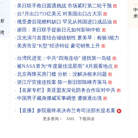
美日联手救日圆遇挑战 市场紧盯第二轮干预
图
台7月出口753亿美元 对美国出口占大宗
图
住积
俄受袭后现燃料缺口 罕见从韩国进口成品油
图
谢田：美日联手提振日元如何影响中欧
图
台湾
汉光演习首度结合城镇韧性 萧美琴：检验3能力
图
美房市呈“K型”经济特征 豪宅销售上升
图
台湾民进党：中共“四海连动” 侵扰第一岛链
图
被NASA誉为“年度最佳流星雨” 8月观看地点
图
北京再降买房门槛 分析：没解决根本问题
图
浙江厅官接连投案 陈一新旧部陈峰齐落马
图
【名家专栏】美亚盟友深化防务合作应对中共
图
中国男子藏身挪威军事碉堡 遭驱逐出境
图
【直播】参院最终表决布兰奇司法部长提名案
更多要闻 >
XML
下载阅读