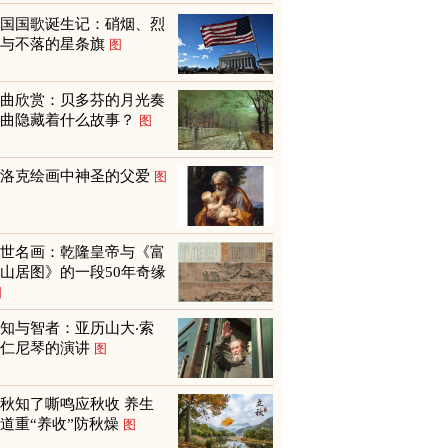
美国国歌诞生记：硝烟、烈
火与不落的星条旗
图
名曲欣赏：贝多芬的月光奏
鸣曲隐藏着什么故事？
图
巴洛克绘画中神圣的父爱
图
传世名画：乾隆皇帝与《富
山居图》的一段50年奇缘
图
知与智者：亚历山大‧索
尔仁尼琴的演讲
图
秋知了嘶鸣应秋收 养生
道重“养收”防秋燥
图