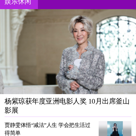
娱乐休闲
杨紫琼获年度亚洲电影人奖 10月出席釜山
影展
贾静雯体悟“减法”人生 学会把生活过
得简单