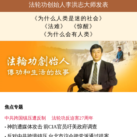
法轮功创始人李洪志大师发表
《为什么人类是迷的社会》
《法难》
《惊醒》
《为什么会有人类》
焦点专题
中共跨国镇压遭反制
法轮功反迫害27周年
神韵遭媒体攻击 前CIA官员吁美政府调查
反对中共跨境镇压 台北市议会跨党派通过提案