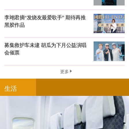
李翊君摘“发烧友最爱歌手” 期待再推
黑胶作品
募集救护车未逮 胡瓜为下月公益演唱
会催票
更多
生活