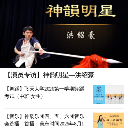
【演员专访】神韵明星—洪绍豪
【舞蹈】飞天大学2026第一学期舞蹈
考试（中班 女生）
【音乐】神韵乐团四、五、六团音乐
会选播｜首播：美东时间2026年8月1