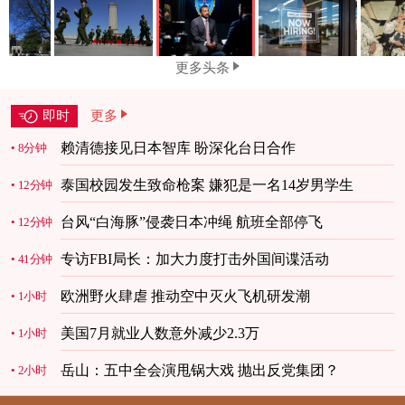
更多头条
即时
更多
赖清德接见日本智库 盼深化台日合作
8分钟
泰国校园发生致命枪案 嫌犯是一名14岁男学生
12分钟
台风“白海豚”侵袭日本冲绳 航班全部停飞
12分钟
专访FBI局长：加大力度打击外国间谍活动
41分钟
欧洲野火肆虐 推动空中灭火飞机研发潮
1小时
美国7月就业人数意外减少2.3万
1小时
岳山：五中全会演甩锅大戏 抛出反党集团？
2小时