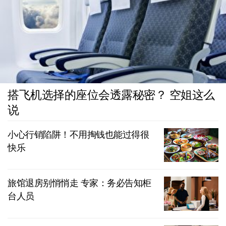
搭飞机选择的座位会透露秘密？ 空姐这么
说
小心行销陷阱！不用掏钱也能过得很
快乐
旅馆退房别悄悄走 专家：务必告知柜
台人员