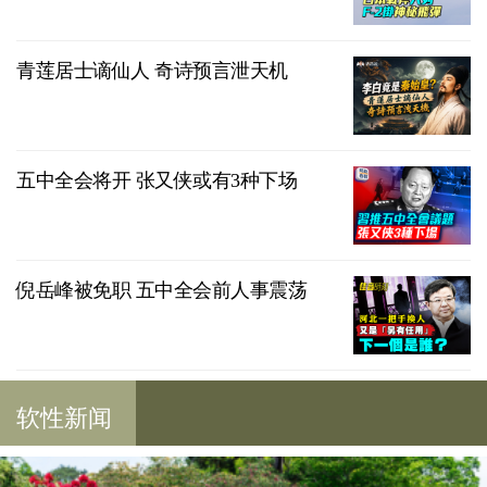
青莲居士谪仙人 奇诗预言泄天机
五中全会将开 张又侠或有3种下场
倪岳峰被免职 五中全会前人事震荡
软性新闻