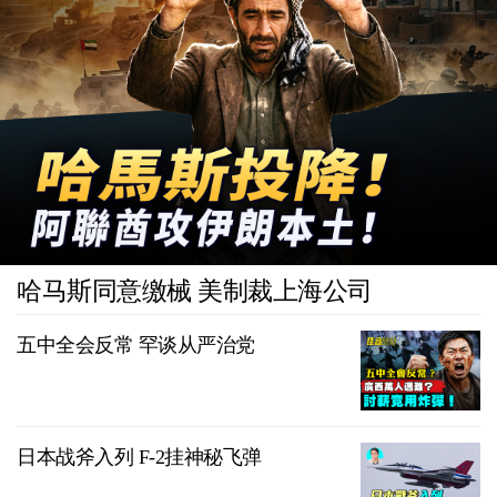
哈马斯同意缴械 美制裁上海公司
五中全会反常 罕谈从严治党
日本战斧入列 F-2挂神秘飞弹