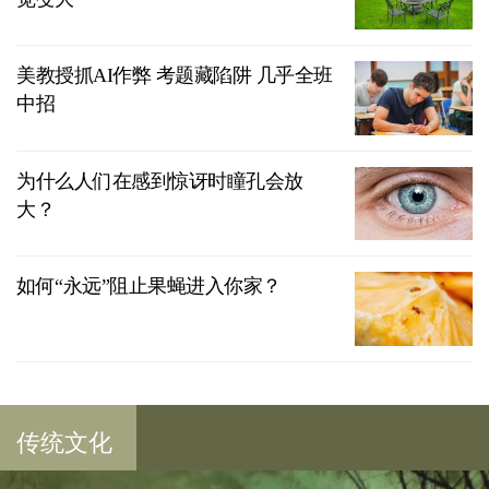
美教授抓AI作弊 考题藏陷阱 几乎全班
中招
为什么人们在感到惊讶时瞳孔会放
大？
如何“永远”阻止果蝇进入你家？
传统文化