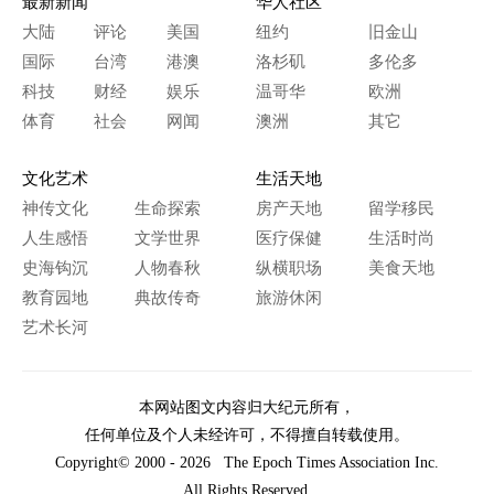
最新新闻
华人社区
大陆
评论
美国
纽约
旧金山
国际
台湾
港澳
洛杉矶
多伦多
科技
财经
娱乐
温哥华
欧洲
体育
社会
网闻
澳洲
其它
文化艺术
生活天地
神传文化
生命探索
房产天地
留学移民
人生感悟
文学世界
医疗保健
生活时尚
史海钩沉
人物春秋
纵横职场
美食天地
教育园地
典故传奇
旅游休闲
艺术长河
本网站图文内容归大纪元所有，
任何单位及个人未经许可，不得擅自转载使用。
Copyright© 2000 - 2026 The Epoch Times Association Inc.
All Rights Reserved.