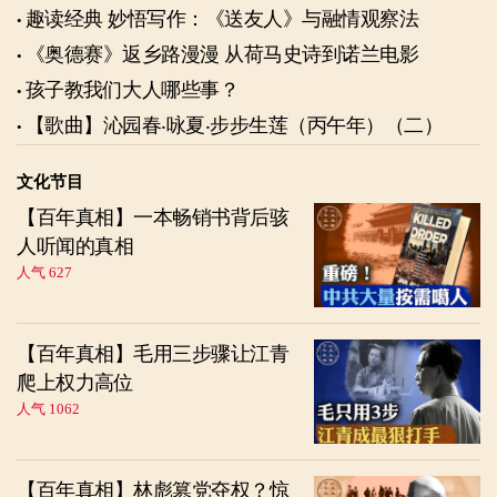
趣读经典 妙悟写作：《送友人》与融情观察法
《奥德赛》返乡路漫漫 从荷马史诗到诺兰电影
孩子教我们大人哪些事？
【歌曲】沁园春‧咏夏‧步步生莲（丙午年）（二）
文化节目
【百年真相】一本畅销书背后骇
人听闻的真相
人气 627
【百年真相】毛用三步骤让江青
爬上权力高位
人气 1062
【百年真相】林彪篡党夺权？惊