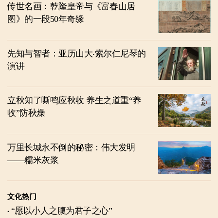
传世名画：乾隆皇帝与《富春山居
图》的一段50年奇缘
先知与智者：亚历山大‧索尔仁尼琴的
演讲
立秋知了嘶鸣应秋收 养生之道重“养
收”防秋燥
万里长城永不倒的秘密：伟大发明
——糯米灰浆
文化热门
“愿以小人之腹为君子之心”