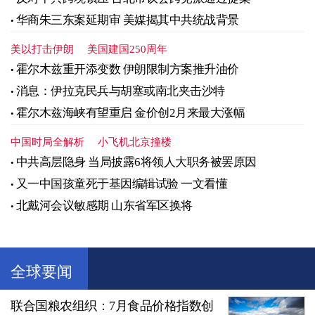
华商朱三东案延期审 美媒揭其中共统战背景
美以打击伊朗
美国建国250周年
霍尔木兹重开添变数 伊朗限制方案推升油价
消息：伊拉克民兵与胡塞或南北夹击沙特
霍尔木兹海峡有望重启 金价创2月来最大涨幅
中国时局全解析
小飞机北京撞楼
中共高层隐身 当局披露6将领人大职务被罢原因
又一中国孩童死于基因编辑试验 一文看懂
北戴河会议敏感期 山东省军区换将
全球要闻
联合国粮农组织：7月食品价格指数创