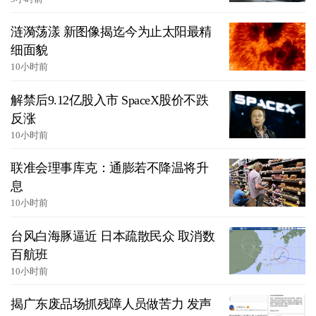
涟漪荡漾 新图像揭迄今为止太阳最精
细面貌
10小时前
解禁后9.12亿股入市 SpaceX股价不跌
反涨
10小时前
联准会理事库克：通膨若不降温将升
息
10小时前
台风白海豚逼近 日本疏散民众 取消数
百航班
10小时前
揭广东废品场抓残障人员做苦力 发声