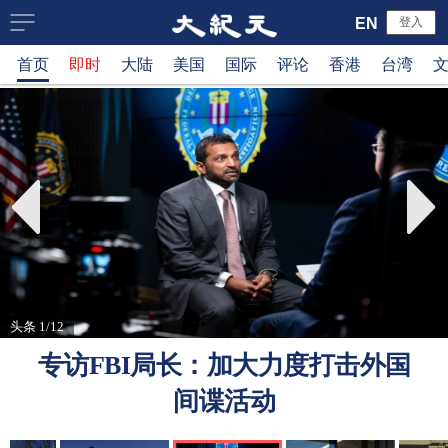
大
EN
登入
首页
即时
大陆
美国
国际
评论
香港
台湾
纪
元
新
闻
网
头条 1/12
专访FBI局长：加大力度打击外国
间谍活动