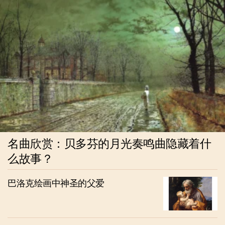
名曲欣赏：贝多芬的月光奏鸣曲隐藏着什
么故事？
巴洛克绘画中神圣的父爱