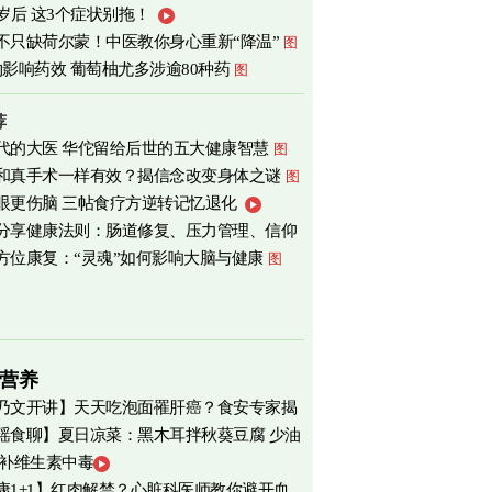
0岁后 这3个症状别拖！
不只缺荷尔蒙！中医教你身心重新“降温”
图
物影响药效 葡萄柚尤多涉逾80种药
图
荐
代的大医 华佗留给后世的五大健康智慧
图
和真手术一样有效？揭信念改变身体之谜
图
眼更伤脑 三帖食疗方逆转记忆退化
分享健康法则：肠道修复、压力管理、信仰
方位康复：“灵魂”如何影响大脑与健康
图
营养
乃文开讲】天天吃泡面罹肝癌？食安专家揭
瑶食聊】夏日凉菜：黑木耳拌秋葵豆腐 少油
物真相
 补维生素中毒
爽养心
图
康1+1】红肉解禁？心脏科医师教你避开血