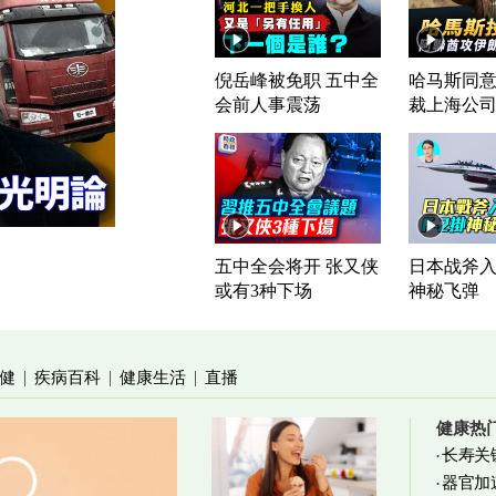
倪岳峰被免职 五中全
哈马斯同意
会前人事震荡
裁上海公
五中全会将开 张又侠
日本战斧入列
或有3种下场
神秘飞弹
健
疾病百科
健康生活
直播
|
|
|
健康热
长寿关
器官加