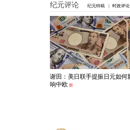
纪元评论
纪元特稿
时政评论
|
谢田：美日联手提振日元如何
响中欧
图