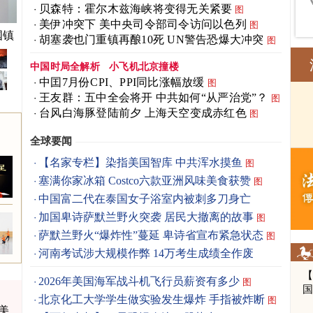
贝森特：霍尔木兹海峡将变得无关紧要
图
美伊冲突下 美中央司令部司令访问以色列
图
快转
胡塞袭也门重镇再酿10死 UN警告恐爆大冲突
图
中国时局全解析
小飞机北京撞楼
中囯7月份CPI、PPI同比涨幅放缓
图
王友群：五中全会将开 中共如何“从严治党”？
图
台风白海豚登陆前夕 上海天空变成赤红色
图
全球要闻
【名家专栏】染指美国智库 中共浑水摸鱼
图
塞满你家冰箱 Costco六款亚洲风味美食获赞
图
中国富二代在泰国女子浴室内被刺多刀身亡
加国卑诗萨默兰野火突袭 居民大撤离的故事
图
萨默兰野火“爆炸性”蔓延 卑诗省宣布紧急状态
图
河南考试涉大规模作弊 14万考生成绩全作废
2026年美国海军战斗机飞行员薪资有多少
图
北京化工大学学生做实验发生爆炸 手指被炸断
图
味美