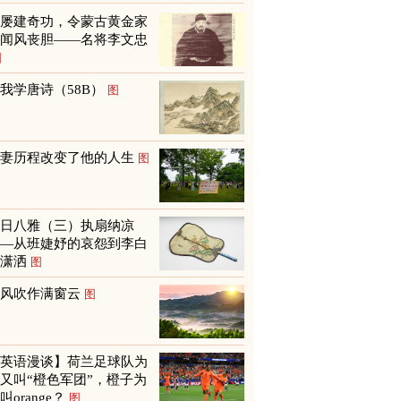
他屡建奇功，令蒙古黄金家
族闻风丧胆——名将李文忠
图
我学唐诗（58B）
图
救妻历程改变了他的人生
图
夏日八雅（三）执扇纳凉
——从班婕妤的哀怨到李白
的潇洒
图
山风吹作满窗云
图
【英语漫谈】荷兰足球队为
又叫“橙色军团”，橙子为
叫orange？
图