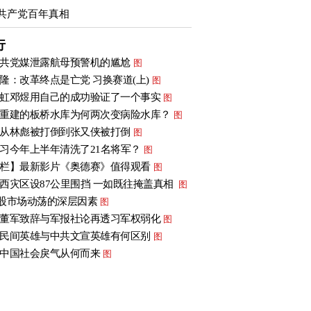
共产党百年真相
行
共党媒泄露航母预警机的尴尬
图
隆：改革终点是亡党 习换赛道(上)
图
虹邓煜用自己的成功验证了一个事实
图
重建的板桥水库为何两次变病险水库？
图
从林彪被打倒到张又侠被打倒
图
习今年上半年清洗了21名将军？
图
栏】最新影片《奥德赛》值得观看
图
西灾区设87公里围挡 一如既往掩盖真相
图
股市场动荡的深层因素
图
董军致辞与军报社论再透习军权弱化
图
民间英雄与中共文宣英雄有何区别
图
中国社会戾气从何而来
图