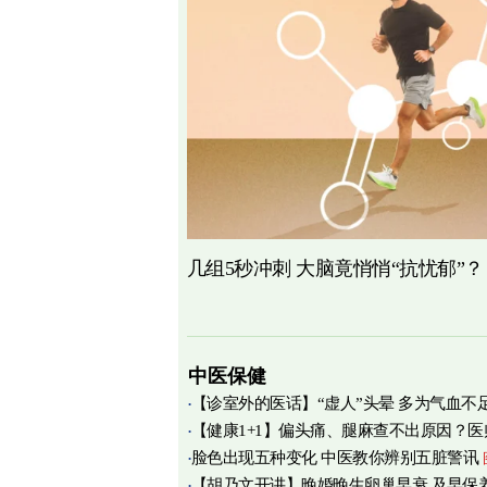
几组5秒冲刺 大脑竟悄悄“抗忧郁”？
中医保健
【诊室外的医话】“虚人”头晕 多为气血不
【健康1+1】偏头痛、腿麻查不出原因？医
脸色出现五种变化 中医教你辨别五脏警讯
痛源竟在肌筋膜
图
【胡乃文开讲】晚婚晚生卵巢早衰 及早保