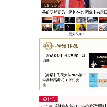
头条 3/12
帕特尔：FBI正全面改革 实现史上最
型
更多头条 >
【演员专访】神韵明星—洪
绍豪
【舞蹈】飞天大学2026第一
学期舞蹈考试（中班 女
生）
快讯
塞满你家冰箱 Costco六款亚洲风
51分钟