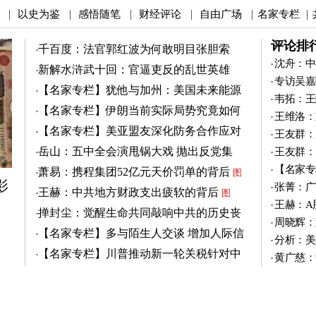
以史为鉴
感悟随笔
财经评论
自由广场
名家专栏
|
|
|
|
|
|
评论排
千百度：法官郭红波为何敢明目张胆索
贿？
沈舟：中
新解水浒武十回：官逼吏反的乱世英雄
专访吴嘉
（4）
图
【名家专栏】犹他与加州：美国未来能源
韦拓：王
之争
图
【名家专栏】伊朗当前实际局势究竟如何
王维洛：
图
【名家专栏】美亚盟友深化防务合作应对
王友群：
中共
图
岳山：五中全会演甩锅大戏 抛出反党集
王友群：
团？
【名家专
萧易：携程集团52亿元天价罚单的背后
图
影
张菁：广
王赫：中共地方财政支出疲软的背后
图
王赫：A
掸封尘：觉醒生命共同敲响中共的历史丧
周晓辉：
钟
图
【名家专栏】多与陌生人交谈 增加人际信
分析：美
任
图
【名家专栏】川普推动新一轮关税针对中
黄广慈：
共
图