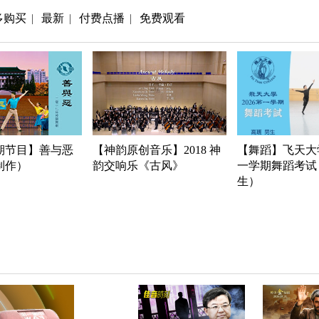
多购买
最新
付费点播
免费观看
|
|
|
期节目】善与恶
【神韵原创音乐】2018 神
【舞蹈】飞天大学
年制作）
韵交响乐《古风》
一学期舞蹈考试
生）