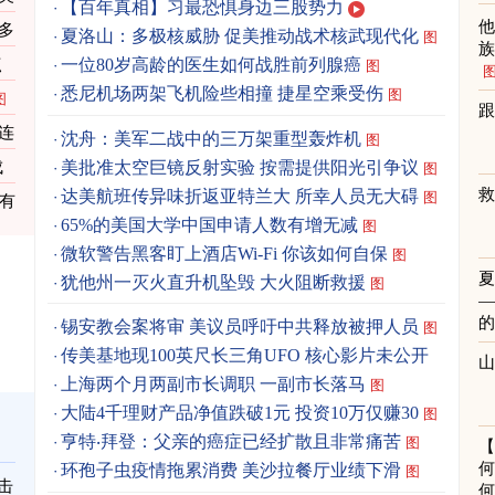
【百年真相】习最恐惧身边三股势力
多
夏洛山：多极核威胁 促美推动战术核武现代化
图
点
一位80岁高龄的医生如何战胜前列腺癌
图
悉尼机场两架飞机险些相撞 捷星空乘受伤
图
图
跟
连
沈舟：美军二战中的三万架重型轰炸机
图
美批准太空巨镜反射实验 按需提供阳光引争议
成
图
达美航班传异味折返亚特兰大 所幸人员无大碍
图
资有
65%的美国大学中国申请人数有增无减
图
微软警告黑客盯上酒店Wi-Fi 你该如何自保
图
犹他州一灭火直升机坠毁 大火阻断救援
图
锡安教会案将审 美议员呼吁中共释放被押人员
图
传美基地现100英尺长三角UFO 核心影片未公开
图
上海两个月两副市长调职 一副市长落马
图
大陆4千理财产品净值跌破1元 投资10万仅赚30
图
亨特‧拜登：父亲的癌症已经扩散且非常痛苦
图
何
环孢子虫疫情拖累消费 美沙拉餐厅业绩下滑
图
击
何