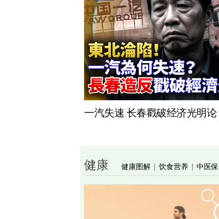
一汽失速 长春戳破经济光明论
健康
健康图解
饮食营养
中医保
|
|