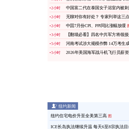
食获赞
图
中国富二代在泰国女子浴室内被刺
2小时
刀身亡
无聊对你有好处？ 专家列举这三
2小时
图
中囯7月份CPI、PPI同比涨幅放缓
2小时
【翻墙必看】四名中共军方将领接
3小时
病亡
图
河南考试涉大规模作弊 14万考生
5小时
绩全作废
2026年美国海军战斗机飞行员薪
5小时
多少
图
纽约新闻
纽约住宅电价升至全美第三高
图
ICE长岛执法继续升温 每天6至8宗执法目