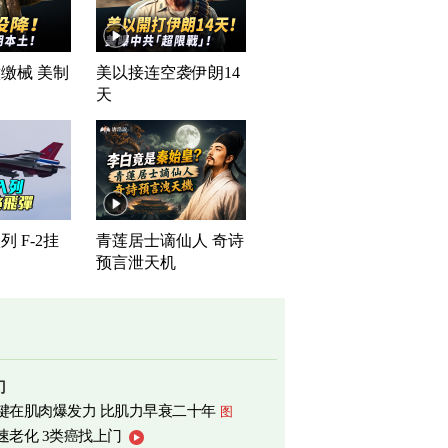
缴械 美制
美以接连空袭伊朗14
司
天
 F-2挂
青莲居士谪仙人 奇诗
预言泄天机
门
键在肌肉爆发力 比肌力早衰二十年
图
速老化 3类癌找上门