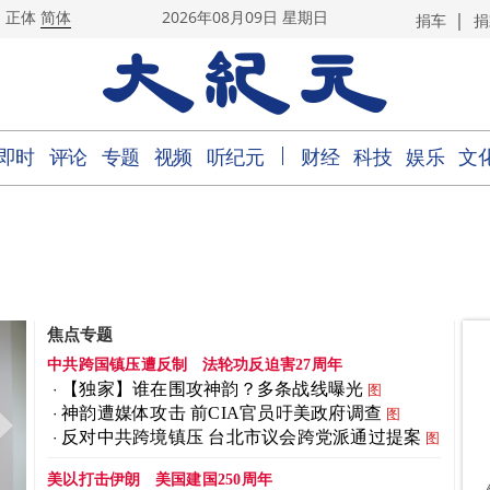
|
正体
简体
2026年08月09日 星期日
捐车
捐
｜
即时
评论
专题
视频
听纪元
财经
科技
娱乐
文
焦点专题
中共跨国镇压遭反制
法轮功反迫害27周年
【独家】谁在围攻神韵？多条战线曝光
图
神韵遭媒体攻击 前CIA官员吁美政府调查
图
反对中共跨境镇压 台北市议会跨党派通过提案
图
美以打击伊朗
美国建国250周年