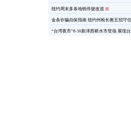
通报
图
纽约周末多条地铁停驶改道
图
金条诈骗自保指南 纽约州检长教五招守
蓄
图
“台湾夜市”8‧30新泽西桥水市登场 展现
文化软实力
图