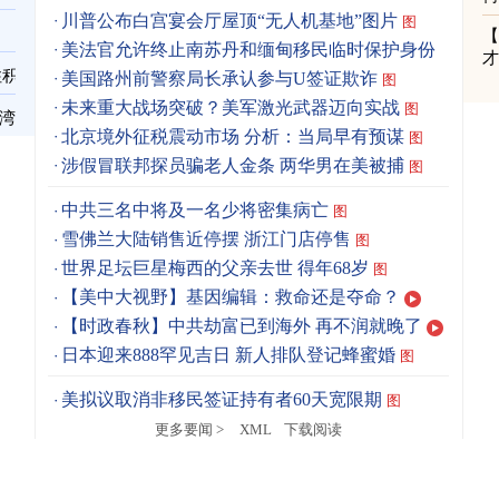
川普公布白宫宴会厅屋顶“无人机基地”图片
图
美法官允许终止南苏丹和缅甸移民临时保护身份
图
住积
美国路州前警察局长承认参与U签证欺诈
图
未来重大战场突破？美军激光武器迈向实战
图
台湾
北京境外征税震动市场 分析：当局早有预谋
图
涉假冒联邦探员骗老人金条 两华男在美被捕
图
中共三名中将及一名少将密集病亡
图
雪佛兰大陆销售近停摆 浙江门店停售
图
世界足坛巨星梅西的父亲去世 得年68岁
图
【美中大视野】基因编辑：救命还是夺命？
【时政春秋】中共劫富已到海外 再不润就晚了
日本迎来888罕见吉日 新人排队登记蜂蜜婚
图
美拟议取消非移民签证持有者60天宽限期
图
更多要闻 >
XML
下载阅读