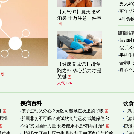
男人4
更年期
【元气99】夏天吃冰
消暑 千万注意一件事
4种食
图
编辑推
超越时
假手术
手机伤
营养师
【健康养成记】超慢
身心全
跑之外 核心肌力才是
实践
图
图
关键
图
人气 176
疾病百科
饮食
足
孩子过动又分心？元凶可能藏在夜里的呼吸
【胡
图
图
师揭
胆囊非切不可吗？先试饮食与运动 或能保住它
【嘉
添加
图
94岁找回腰部力量 长者健康不是“有病才治”
惊爆
图
图
烟清
养护生
【胡乃文开讲】压力失眠心火旺 中医食疗与按摩
【健