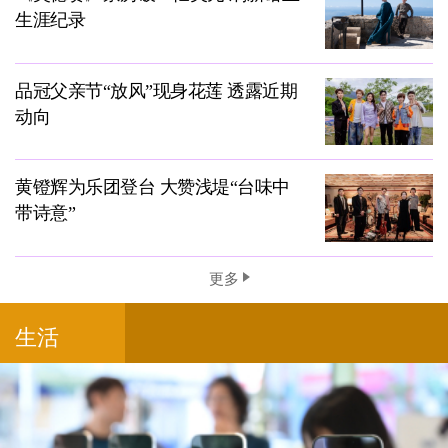
生涯纪录
品冠父亲节“放风”现身花莲 透露近期
动向
黄镫辉为乐团登台 大赞浅堤“台味中
带诗意”
更多
生活