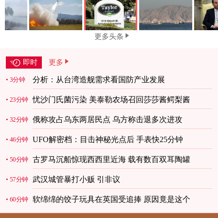
更多头条
即时
更多
分析：从台湾造舰需求看国防产业发展
3分钟
忧沙门氏菌污染 美泰勒农场召回莎莎酱鳄梨酱
23分钟
俄称攻占乌东两居民点 乌方称击退多次进攻
32分钟
UFO解密档：目击神秘光点后 手表快25分钟
46分钟
古罗马沉船惊现西西里近海 载有数百双耳陶罐
50分钟
武汉城管暴打小贩 引非议
57分钟
软绵绵的饺子玩具在英国受追捧 原因竟是这个
60分钟