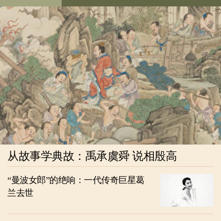
从故事学典故：禹承虞舜 说相殷高
“曼波女郎”的绝响：一代传奇巨星葛
兰去世