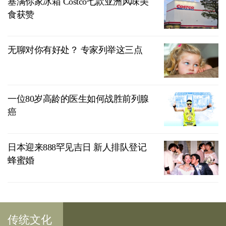
塞满你家冰箱 Costco七款亚洲风味美
食获赞
无聊对你有好处？ 专家列举这三点
一位80岁高龄的医生如何战胜前列腺
癌
日本迎来888罕见吉日 新人排队登记
蜂蜜婚
传统文化