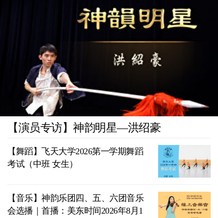
【演员专访】神韵明星—洪绍豪
【舞蹈】飞天大学2026第一学期舞蹈
考试（中班 女生）
【音乐】神韵乐团四、五、六团音乐
会选播｜首播：美东时间2026年8月1