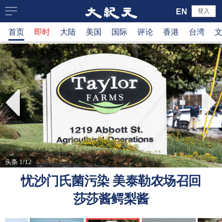
大
EN
登入
首页
即时
大陆
美国
国际
评论
香港
台湾
纪
元
新
闻
网
头条 1/12
忧沙门氏菌污染 美泰勒农场召回
莎莎酱鳄梨酱