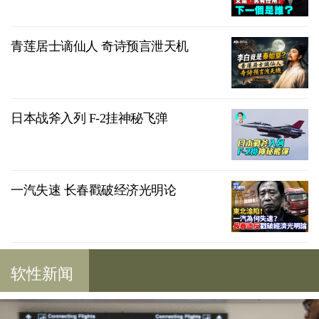
青莲居士谪仙人 奇诗预言泄天机
日本战斧入列 F-2挂神秘飞弹
一汽失速 长春戳破经济光明论
软性新闻