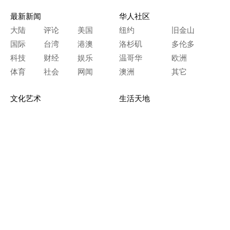
最新新闻
华人社区
大陆
评论
美国
纽约
旧金山
国际
台湾
港澳
洛杉矶
多伦多
科技
财经
娱乐
温哥华
欧洲
体育
社会
网闻
澳洲
其它
文化艺术
生活天地
神传文化
生命探索
房产天地
留学移民
人生感悟
文学世界
医疗保健
生活时尚
史海钩沉
人物春秋
纵横职场
美食天地
教育园地
典故传奇
旅游休闲
艺术长河
本网站图文内容归大纪元所有，
任何单位及个人未经许可，不得擅自转载使用。