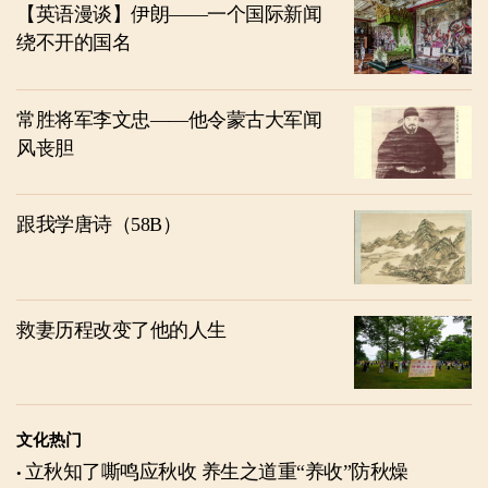
【英语漫谈】伊朗——一个国际新闻
绕不开的国名
常胜将军李文忠——他令蒙古大军闻
风丧胆
跟我学唐诗（58B）
救妻历程改变了他的人生
文化热门
立秋知了嘶鸣应秋收 养生之道重“养收”防秋燥