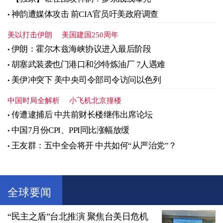
神韵遭媒体攻击 前CIA官员吁美政府调查
美以打击伊朗
美国建国250周年
伊朗：霍尔木兹海峡协议进入最后阶段
胡塞武装袭也门港口和沙特炼油厂 7人遇难
美伊冲突下 美中央司令部司令访问以色列
中国时局全解析
小飞机北京撞楼
传遭逮捕后 中共前财长楼继伟出席论坛
中国7月份CPI、PPI同比涨幅放缓
王友群：五中全会将开 中共如何“从严治党”？
全球要闻
“民主之盾”台北推演 聚焦台美日危机