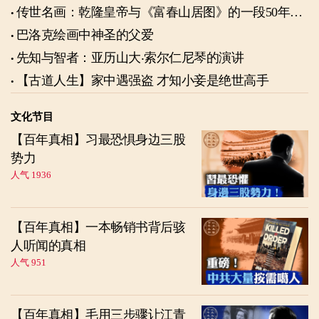
传世名画：乾隆皇帝与《富春山居图》的一段50年奇
缘
巴洛克绘画中神圣的父爱
先知与智者：亚历山大‧索尔仁尼琴的演讲
【古道人生】家中遇强盗 才知小妾是绝世高手
文化节目
【百年真相】习最恐惧身边三股
势力
人气 1936
【百年真相】一本畅销书背后骇
人听闻的真相
人气 951
【百年真相】毛用三步骤让江青