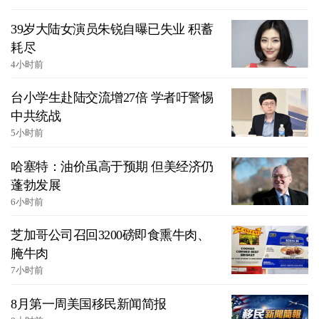
39岁大陆女演员朱锐自曝已失业 积蓄
耗尽
4小时前
台小学生赴陆交流增27倍 学者吁警惕
中共统战
5小时前
哈塞特：油价虽高于预期 但美经济仍
蓬勃发展
6小时前
芝加哥公司召回3200磅即食熏牛肉、
腌牛肉
7小时前
8月第一周美国移民新闻简报