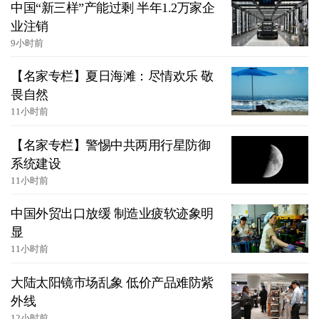
中国“新三样”产能过剩 半年1.2万家企
业注销
9小时前
【名家专栏】夏日海滩：尽情欢乐 敬
畏自然
11小时前
【名家专栏】警惕中共两用行星防御
系统建设
11小时前
中国外贸出口放缓 制造业疲软迹象明
显
11小时前
大陆太阳镜市场乱象 低价产品难防紫
外线
12小时前