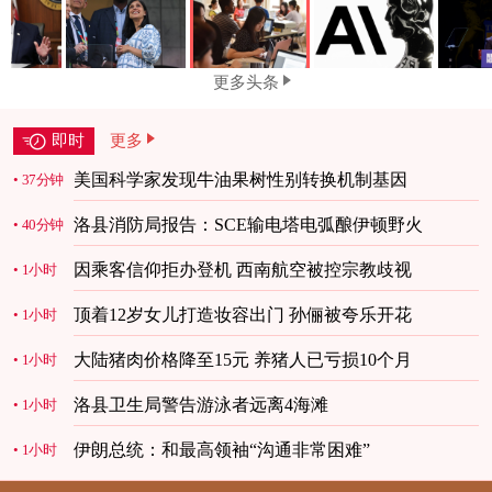
更多头条
即时
更多
美国科学家发现牛油果树性别转换机制基因
37分钟
洛县消防局报告：SCE输电塔电弧酿伊顿野火
40分钟
因乘客信仰拒办登机 西南航空被控宗教歧视
1小时
顶着12岁女儿打造妆容出门 孙俪被夸乐开花
1小时
大陆猪肉价格降至15元 养猪人已亏损10个月
1小时
洛县卫生局警告游泳者远离4海滩
1小时
伊朗总统：和最高领袖“沟通非常困难”
1小时