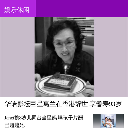
娱乐休闲
华语影坛巨星葛兰在香港辞世 享耆寿93岁
Janet携8岁儿同台当星妈 曝孩子片酬
已超越她