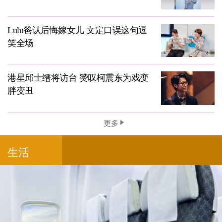
Lulu爸认后悔嫁女儿 文定口误这句逗
笑全场
港星邱士缙将访台 赞叹柯震东为戏变
胖变丑
更多
生活