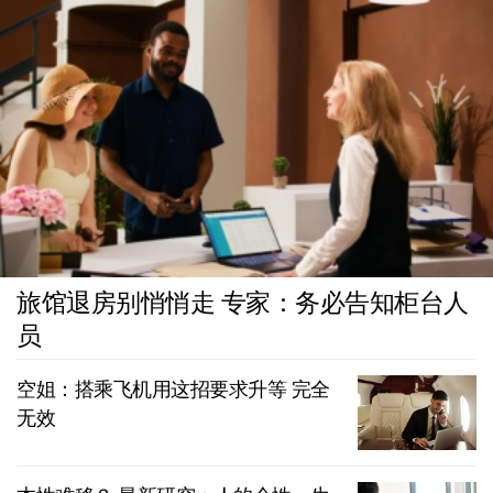
旅馆退房别悄悄走 专家：务必告知柜台人
员
空姐：搭乘飞机用这招要求升等 完全
无效