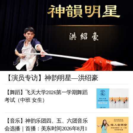
【演员专访】神韵明星—洪绍豪
【舞蹈】飞天大学2026第一学期舞蹈
考试（中班 女生）
【音乐】神韵乐团四、五、六团音乐
会选播｜首播：美东时间2026年8月1