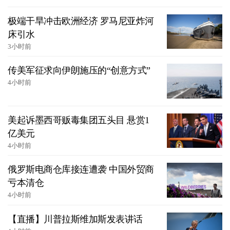
极端干旱冲击欧洲经济 罗马尼亚炸河
床引水
3小时前
传美军征求向伊朗施压的“创意方式”
4小时前
美起诉墨西哥贩毒集团五头目 悬赏1
亿美元
4小时前
俄罗斯电商仓库接连遭袭 中国外贸商
亏本清仓
4小时前
【直播】川普拉斯维加斯发表讲话