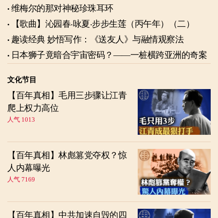
维梅尔的那对神秘珍珠耳环
【歌曲】沁园春‧咏夏‧步步生莲（丙午年）（二）
趣读经典 妙悟写作：《送友人》与融情观察法
日本狮子竟暗合宇宙密码？——一桩横跨亚洲的奇案
文化节目
【百年真相】毛用三步骤让江青
爬上权力高位
人气 1013
【百年真相】林彪篡党夺权？惊
人内幕曝光
人气 7169
【百年真相】中共加速自毁的四