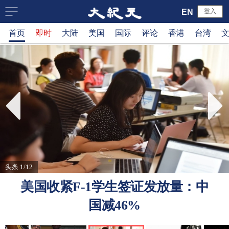
大
EN
登入
首页
即时
大陆
美国
国际
评论
香港
台湾
纪
元
新
闻
网
头条 1/12
美国收紧F-1学生签证发放量：中
国减46%