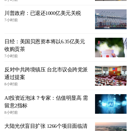
川普政府：已退还1000亿美元关税
7小时前
日经：美国贝恩资本将以6.35亿美元
收购贡茶
7小时前
反对中共跨境镇压 台北市议会跨党派
通过提案
8小时前
AI投资近泡沫？专家：估值明显高 需
留意2指标
8小时前
大陆光伏盲目扩张 1266个项目面临清