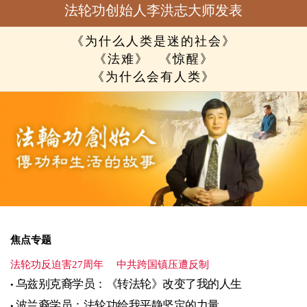
法轮功创始人李洪志大师发表
《为什么人类是迷的社会》
《法难》
《惊醒》
《为什么会有人类》
焦点专题
法轮功反迫害27周年
中共跨国镇压遭反制
乌兹别克裔学员：《转法轮》改变了我的人生
波兰裔学员：法轮功给我平静坚定的力量