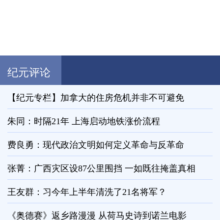
纪元评论
【纪元专栏】加拿大的住房危机并非不可避免
朱同：时隔21年 上海启动地铁涨价流程
费良勇：现代政治文明如何定义革命与反革命
张菁：广西灾区设87公里围挡 一如既往掩盖真相
王友群：习今年上半年清洗了21名将军？
《奥德赛》返乡路漫漫 从荷马史诗到诺兰电影