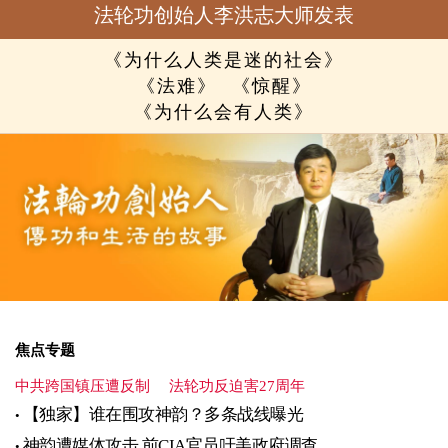
法轮功创始人李洪志大师发表
《为什么人类是迷的社会》
《法难》
《惊醒》
《为什么会有人类》
焦点专题
中共跨国镇压遭反制
法轮功反迫害27周年
【独家】谁在围攻神韵？多条战线曝光
神韵遭媒体攻击 前CIA官员吁美政府调查