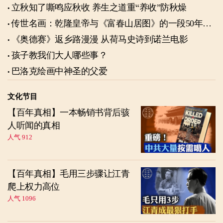
立秋知了嘶鸣应秋收 养生之道重“养收”防秋燥
传世名画：乾隆皇帝与《富春山居图》的一段50年奇
缘
《奥德赛》返乡路漫漫 从荷马史诗到诺兰电影
孩子教我们大人哪些事？
巴洛克绘画中神圣的父爱
文化节目
【百年真相】一本畅销书背后骇
人听闻的真相
人气 912
【百年真相】毛用三步骤让江青
爬上权力高位
人气 1096