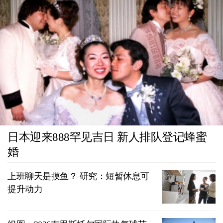
日本迎来888罕见吉日 新人排队登记蜂蜜
婚
上班聊天是摸鱼？ 研究：短暂休息可
提升动力