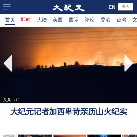
大
EN
登入
首页
即时
大陆
美国
国际
评论
香港
台湾
纪
元
新
闻
网
头条 1/12
大纪元记者加西卑诗亲历山火纪实