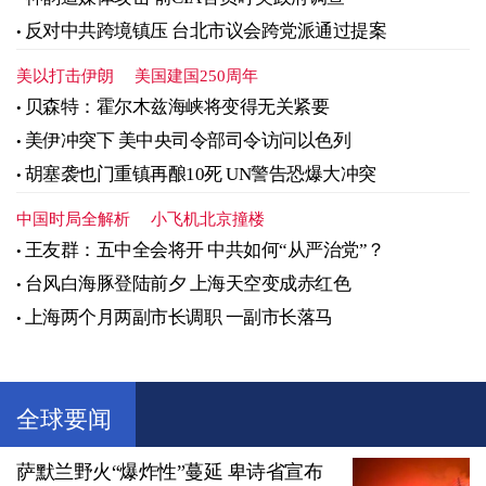
反对中共跨境镇压 台北市议会跨党派通过提案
美以打击伊朗
美国建国250周年
贝森特：霍尔木兹海峡将变得无关紧要
美伊冲突下 美中央司令部司令访问以色列
胡塞袭也门重镇再酿10死 UN警告恐爆大冲突
中国时局全解析
小飞机北京撞楼
王友群：五中全会将开 中共如何“从严治党”？
台风白海豚登陆前夕 上海天空变成赤红色
上海两个月两副市长调职 一副市长落马
全球要闻
萨默兰野火“爆炸性”蔓延 卑诗省宣布