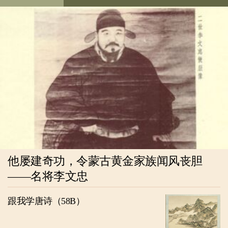
他屡建奇功，令蒙古黄金家族闻风丧胆
——名将李文忠
跟我学唐诗（58B）