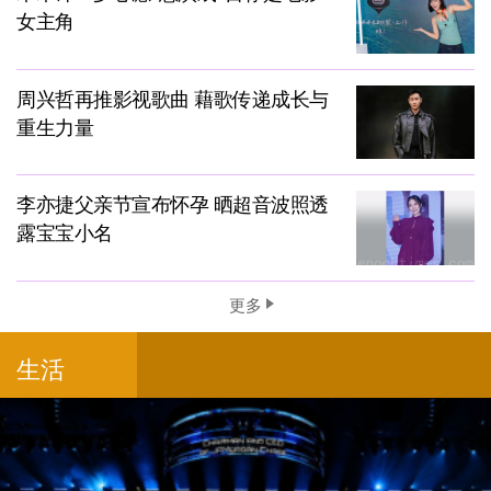
女主角
周兴哲再推影视歌曲 藉歌传递成长与
重生力量
李亦捷父亲节宣布怀孕 晒超音波照透
露宝宝小名
更多
生活