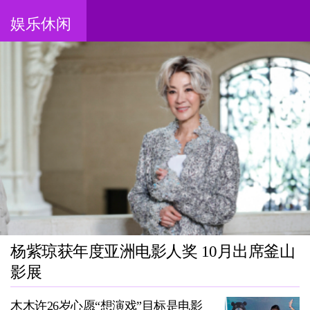
娱乐休闲
杨紫琼获年度亚洲电影人奖 10月出席釜山
影展
木木许26岁心愿“想演戏”目标是电影