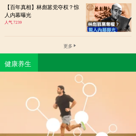
【百年真相】林彪篡党夺权？惊
人内幕曝光
人气 7239
更多
健康养生