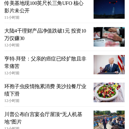
传美基地现100英尺长三角UFO 核心
影片未公开
11小时前
大陆4千理财产品净值跌破1元 投资10
万仅赚30
12小时前
亨特‧拜登：父亲的癌症已经扩散且非
常痛苦
12小时前
环孢子虫疫情拖累消费 美沙拉餐厅业
绩下滑
12小时前
川普公布白宫宴会厅屋顶“无人机基
地”图片
13小时前