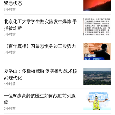
紧急状态
3小时前
北京化工大学学生做实验发生爆炸 手
指被炸断
5小时前
【百年真相】习最恐惧身边三股势力
5小时前
夏洛山：多极核威胁 促美推动战术核
武现代化
5小时前
一位80岁高龄的医生如何战胜前列腺
癌
6小时前