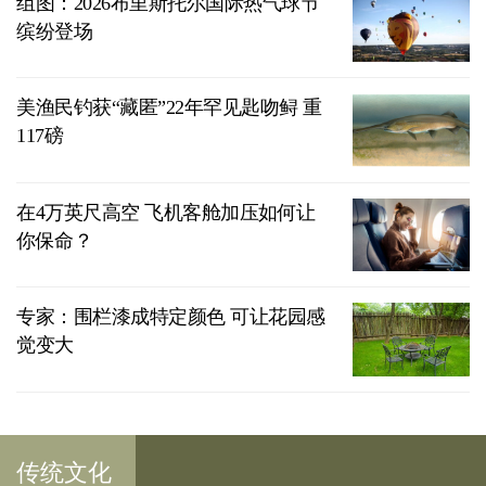
组图：2026布里斯托尔国际热气球节
缤纷登场
美渔民钓获“藏匿”22年罕见匙吻鲟 重
117磅
在4万英尺高空 飞机客舱加压如何让
你保命？
专家：围栏漆成特定颜色 可让花园感
觉变大
传统文化