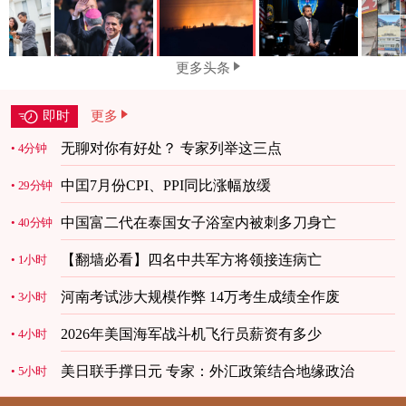
更多头条
即时
更多
无聊对你有好处？ 专家列举这三点
4分钟
中囯7月份CPI、PPI同比涨幅放缓
29分钟
中国富二代在泰国女子浴室内被刺多刀身亡
40分钟
【翻墙必看】四名中共军方将领接连病亡
1小时
河南考试涉大规模作弊 14万考生成绩全作废
3小时
2026年美国海军战斗机飞行员薪资有多少
4小时
美日联手撑日元 专家：外汇政策结合地缘政治
5小时