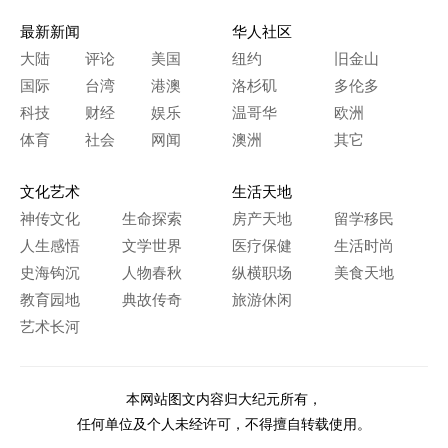
最新新闻
华人社区
大陆
评论
美国
纽约
旧金山
国际
台湾
港澳
洛杉矶
多伦多
科技
财经
娱乐
温哥华
欧洲
体育
社会
网闻
澳洲
其它
文化艺术
生活天地
神传文化
生命探索
房产天地
留学移民
人生感悟
文学世界
医疗保健
生活时尚
史海钩沉
人物春秋
纵横职场
美食天地
教育园地
典故传奇
旅游休闲
艺术长河
本网站图文内容归大纪元所有，
任何单位及个人未经许可，不得擅自转载使用。