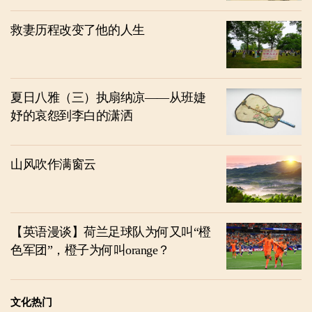
救妻历程改变了他的人生
夏日八雅（三）执扇纳凉——从班婕
妤的哀怨到李白的潇洒
山风吹作满窗云
【英语漫谈】荷兰足球队为何又叫“橙
色军团”，橙子为何叫orange？
文化热门