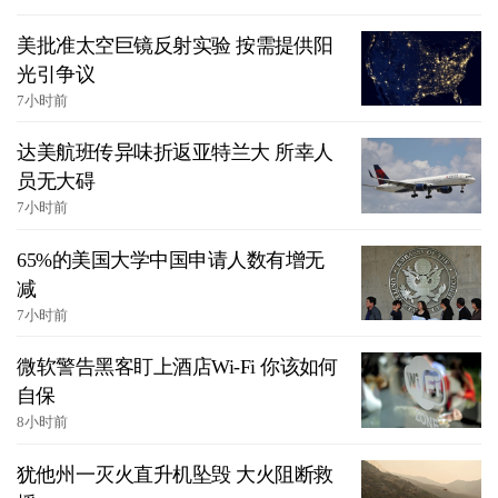
美批准太空巨镜反射实验 按需提供阳
光引争议
7小时前
达美航班传异味折返亚特兰大 所幸人
员无大碍
7小时前
65%的美国大学中国申请人数有增无
减
7小时前
微软警告黑客盯上酒店Wi-Fi 你该如何
自保
8小时前
犹他州一灭火直升机坠毁 大火阻断救