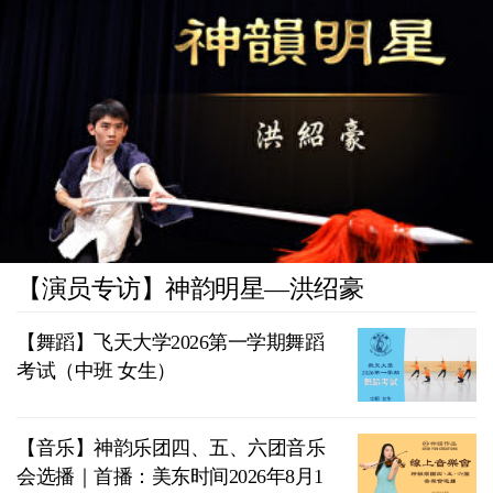
【演员专访】神韵明星—洪绍豪
【舞蹈】飞天大学2026第一学期舞蹈
考试（中班 女生）
【音乐】神韵乐团四、五、六团音乐
会选播｜首播：美东时间2026年8月1